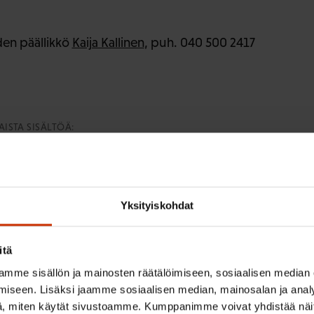
den päällikkö
Kaija Kallinen
, puh. 040 500 2417
ISTA SISÄLTÖÄ:
OTTEET
Yksityiskohdat
itä
irje ja pysy kartalla tapahtumi
mme sisällön ja mainosten räätälöimiseen, sosiaalisen median
iseen. Lisäksi jaamme sosiaalisen median, mainosalan ja analy
tutkittua tietoa, asiantuntijoiden näkemyksiä ja analyysejä.
, miten käytät sivustoamme. Kumppanimme voivat yhdistää näitä t