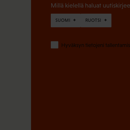
n
Millä kielellä haluat uutiskirjee
)
e
SUOMI
RUOTSI
n
)
Hyväksyn tietojeni tallentamis