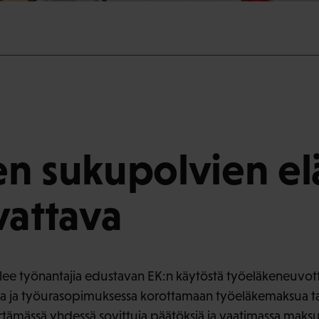
n sukupolvien el
vattava
elee työnantajia edustavan EK:n käytöstä työeläkeneuvott
ssa ja työurasopimuksessa korottamaan työeläkemaksua t
rtämässä yhdessä sovittuja päätöksiä ja vaatimassa maksu