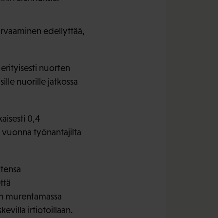
urvaaminen edellyttää,
rityisesti nuorten
lle nuorille jatkossa
aisesti 0,4
i vuonna työnantajilta
utensa
ttä
on murentamassa
illa irtiotoillaan.