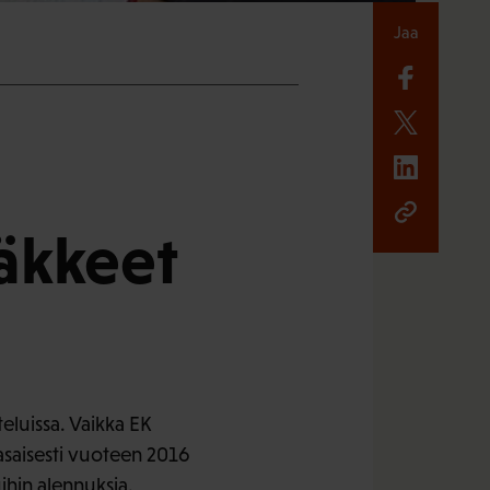
Jaa
äkkeet
eluissa. Vaikka EK
asaisesti vuoteen 2016
ihin alennuksia.