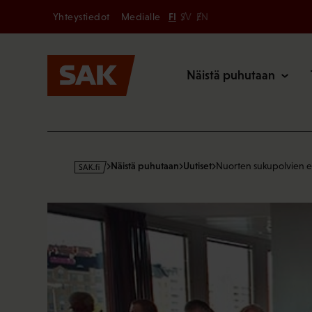
Secondary
Hyppää
Yhteystiedot
Medialle
FI
SV
EN
sisältöön
Päävalikk
Näistä puhutaan
s
Näistä puhutaan
Uutiset
Nuorten sukupolvien e
a
k
·
f
i