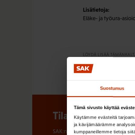
Lisätietoja:
Eläke- ja työura-asioi
LÖYDÄ LISÄÄ TÄMÄNKALTA
SOPIMUKSET
TIED
Suostumus
Tämä sivusto käyttää eväste
Tilaa SAK:n uutisk
Käytämme evästeitä tarjoama
ja kävijämäärämme analysoim
SAK:n uutiskirje tarjoaa viikottain 
kumppaneillemme tietoja siitä