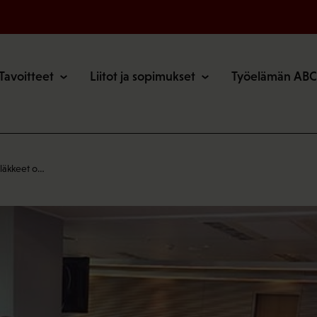
o
Tavoitteet
Liitot ja sopimukset
Työelämän ABC
läkkeet o…