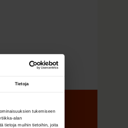
Tietoja
sta
 ominaisuuksien tukemiseen
tiikka-alan
ietoja muihin tietoihin, joita