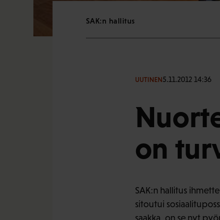
SAK:n hallitus
5.11.2012 14:36
UUTINEN
Nuorte
on tur
SAK:n hallitus ihmett
sitoutui sosiaalitupo
saakka, on se nyt pyö