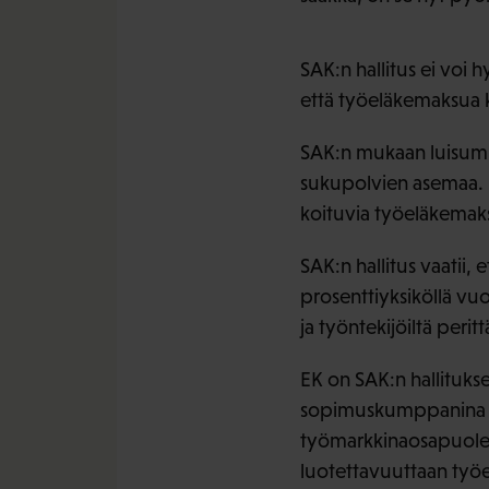
SAK:n hallitus ei voi
että työeläkemaksua k
SAK:n mukaan luisumin
sukupolvien asemaa. He
koituvia työeläkemaks
SAK:n hallitus vaatii
prosenttiyksiköllä vuo
ja työntekijöiltä peri
EK on SAK:n hallituks
sopimuskumppanina va
työmarkkinaosapuolet
luotettavuuttaan työe