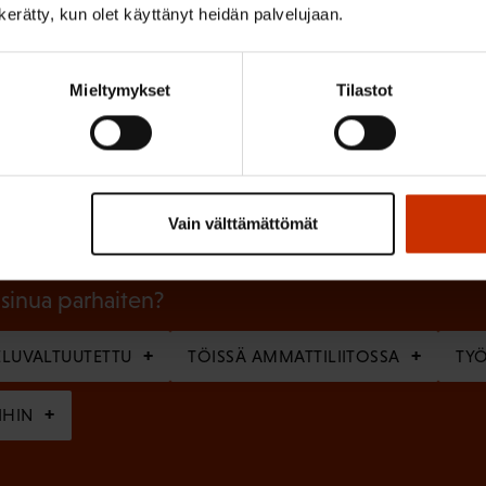
n kerätty, kun olet käyttänyt heidän palvelujaan.
Mieltymykset
Tilastot
(
Sukunimi
P
a
k
Vain välttämättömät
o
l
 sinua parhaiten?
l
LUVALTUUTETTU
TÖISSÄ AMMATTILIITOSSA
TY
i
n
IHIN
e
n