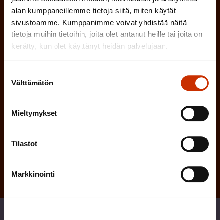
e
l
alan kumppaneillemme tietoja siitä, miten käytät
i
sivustoamme. Kumppanimme voivat yhdistää näitä
n
tietoja muihin tietoihin, joita olet antanut heille tai joita on
n
)
kerätty, kun olet käyttänyt heidän palvelujaan.
e
n
Suostumuksen
)
Välttämätön
valinta
Mieltymykset
Tilaa
Tilastot
Markkinointi
Jaa