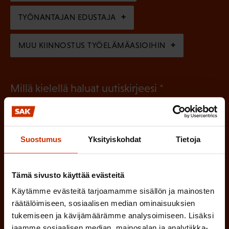
e
n
TYÖNANTAJAN EDUSTAJA
)
MUU KIINNOSTUS TYÖELÄMÄASIOIHIN
(
Millä kielellä haluat uutiskirjeesi
P
SUOMI
RUOTSI
a
k
Suostumus
Yksityiskohdat
Tietoja
o
(
Hyväksyn tietojeni tallentamisen ja käsittelyn
P
l
SAK:n viestintärekisterin
mukaisesti *
Tämä sivusto käyttää evästeitä
a
l
Käytämme evästeitä tarjoamamme sisällön ja mainosten
k
räätälöimiseen, sosiaalisen median ominaisuuksien
i
o
tukemiseen ja kävijämäärämme analysoimiseen. Lisäksi
n
l
jaamme sosiaalisen median, mainosalan ja analytiikka-