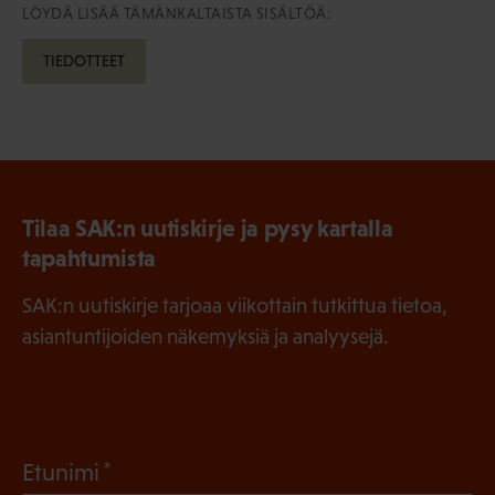
LÖYDÄ LISÄÄ TÄMÄNKALTAISTA SISÄLTÖÄ:
TIEDOTTEET
Tilaa SAK:n uutiskirje ja pysy kartalla
tapahtumista
SAK:n uutiskirje tarjoaa viikottain tutkittua tietoa,
asiantuntijoiden näkemyksiä ja analyysejä.
(
Etunimi