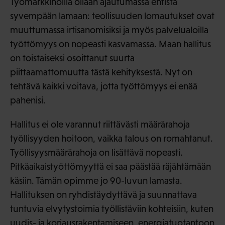
Työmarkkinoilla ollaan ajautumassa entistä
syvempään lamaan: teollisuuden lomautukset ovat
muuttumassa irtisanomisiksi ja myös palvelualoilla
työttömyys on nopeasti kasvamassa. Maan hallitus
on toistaiseksi osoittanut suurta
piittaamattomuutta tästä kehityksestä. Nyt on
tehtävä kaikki voitava, jotta työttömyys ei enää
pahenisi.
Hallitus ei ole varannut riittävästi määrärahoja
työllisyyden hoitoon, vaikka talous on romahtanut.
Työllisyysmäärärahoja on lisättävä nopeasti.
Pitkäaikaistyöttömyyttä ei saa päästää räjähtämään
käsiin. Tämän opimme jo 90-luvun lamasta.
Hallituksen on ryhdistäydyttävä ja suunnattava
tuntuvia elvytystoimia työllistäviin kohteisiin, kuten
uudis- ja korjausrakentamiseen, energiatuotantoon