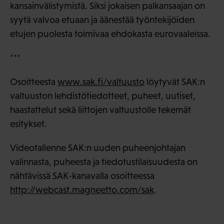
kansainvälistymistä. Siksi jokaisen palkansaajan on
syytä valvoa etuaan ja äänestää työntekijöiden
etujen puolesta toimivaa ehdokasta eurovaaleissa.
***
Osoitteesta
www.sak.fi/valtuusto
löytyvät SAK:n
valtuuston lehdistötiedotteet, puheet, uutiset,
haastattelut sekä liittojen valtuustolle tekemät
esitykset.
Videotallenne SAK:n uuden puheenjohtajan
valinnasta, puheesta ja tiedotustilaisuudesta on
nähtävissä SAK-kanavalla osoitteessa
http://webcast.magneetto.com/sak
.