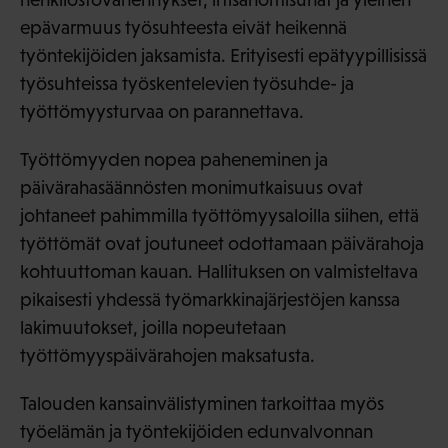
epävarmuus työsuhteesta eivät heikennä
työntekijöiden jaksamista. Erityisesti epätyypillisissä
työsuhteissa työskentelevien työsuhde- ja
työttömyysturvaa on parannettava.
Työttömyyden nopea paheneminen ja
päivärahasäännösten monimutkaisuus ovat
johtaneet pahimmilla työttömyysaloilla siihen, että
työttömät ovat joutuneet odottamaan päivärahoja
kohtuuttoman kauan. Hallituksen on valmisteltava
pikaisesti yhdessä työmarkkinajärjestöjen kanssa
lakimuutokset, joilla nopeutetaan
työttömyyspäivärahojen maksatusta.
Talouden kansainvälistyminen tarkoittaa myös
työelämän ja työntekijöiden edunvalvonnan