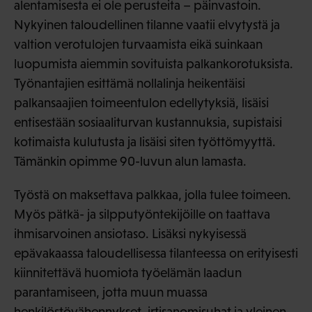
alentamisesta ei ole perusteita – päinvastoin.
Nykyinen taloudellinen tilanne vaatii elvytystä ja
valtion verotulojen turvaamista eikä suinkaan
luopumista aiemmin sovituista palkankorotuksista.
Työnantajien esittämä nollalinja heikentäisi
palkansaajien toimeentulon edellytyksiä, lisäisi
entisestään sosiaaliturvan kustannuksia, supistaisi
kotimaista kulutusta ja lisäisi siten työttömyyttä.
Tämänkin opimme 90-luvun alun lamasta.
Työstä on maksettava palkkaa, jolla tulee toimeen.
Myös pätkä- ja silpputyöntekijöille on taattava
ihmisarvoinen ansiotaso. Lisäksi nykyisessä
epävakaassa taloudellisessa tilanteessa on erityisesti
kiinnitettävä huomiota työelämän laadun
parantamiseen, jotta muun muassa
henkilöstövähennykset, irtisanomisuhat ja yleinen