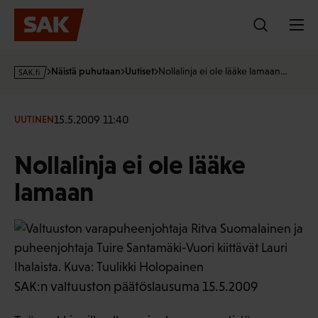
Hyppää
sisältöön
s
Näistä puhutaan
Uutiset
Nollalinja ei ole lääke lamaan…
a
k
·
15.5.2009 11:40
UUTINEN
f
i
Nollalinja ei ole lääke
lamaan
SAK:n valtuuston päätöslausuma 15.5.2009