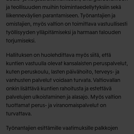
ja teollisuuden muihin toimintaedellytyksiin sekä
liikenneväylien parantamiseen. Työnantajien ja
omistajien, myös valtion on toimittava vastuullisesti
työllisyyden ylläpitämiseksi ja harmaan talouden
torjumiseksi.
Hallituksen on huolehdittava myös siitä, että
kuntien vastuulla olevat kansalaisten peruspalvelut,
kuten peruskoulu, lasten päivähoito, terveys- ja
vanhusten palvelut voidaan turvata. Valtiovallan
onkin lisättävä kuntien rahoitusta ja estettävä
palvelujen ulkoistaminen ja alasajo. Myös valtion
tuottamat perus- ja viranomaispalvelut on
turvattava.
Työnantajien esittämille vaatimuksille palkkojen