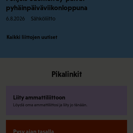
pyhäinpäiväviikonloppuna
Sähköliitto
6.8.2026
Kaikki liittojen uutiset
Pikalinkit
Liity ammattiliittoon
Löydä oma ammattiliittosi ja liity jo tänään.
Pysy ajan tasalla