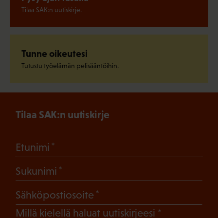
Tilaa SAK:n uutiskirje.
Tunne oikeutesi
Tutustu työelämän pelisääntöihin.
Tilaa SAK:n uutiskirje
(Pakollinen)
Etunimi
(Pakollinen)
Sukunimi
(Pakollinen)
Sähköpostiosoite
(Pakollinen)
Millä kielellä haluat uutiskirjeesi