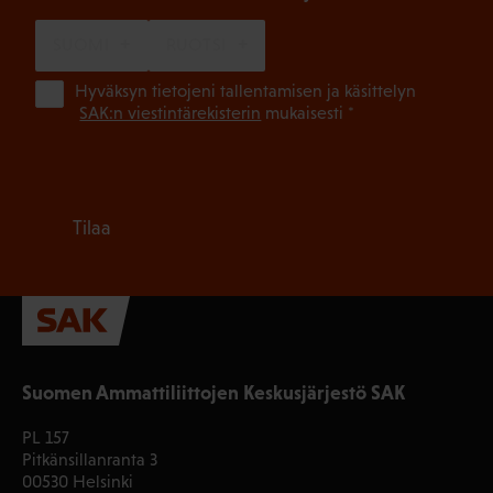
SUOMI
RUOTSI
(Pa
Hyväksyn tietojeni tallentamisen ja käsittelyn
SAK:n viestintärekisterin
mukaisesti *
Tilaa
Suomen Ammattiliittojen Keskusjärjestö SAK
PL 157
Pitkänsillanranta 3
00530 Helsinki