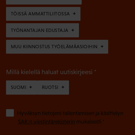
i
n
n
)
TÖISSÄ AMMATTILIITOSSA
e
n
TYÖNANTAJAN EDUSTAJA
)
MUU KIINNOSTUS TYÖELÄMÄASIOIHIN
(
Millä kielellä haluat uutiskirjeesi
P
SUOMI
RUOTSI
a
k
o
(
Hyväksyn tietojeni tallentamisen ja käsittelyn
P
l
SAK:n viestintärekisterin
mukaisesti *
a
l