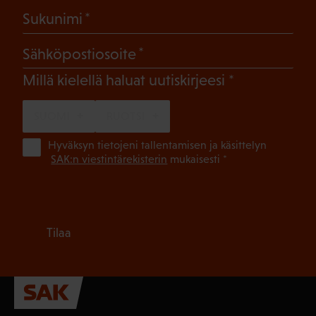
(Pakollinen)
Sukunimi
(Pakollinen)
Sähköpostiosoite
(Pakollinen)
Millä kielellä haluat uutiskirjeesi
SUOMI
RUOTSI
(Pa
Hyväksyn tietojeni tallentamisen ja käsittelyn
SAK:n viestintärekisterin
mukaisesti *
Tilaa