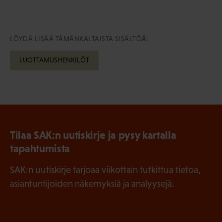
LÖYDÄ LISÄÄ TÄMÄNKALTAISTA SISÄLTÖÄ:
LUOTTAMUSHENKILÖT
Tilaa SAK:n uutiskirje ja pysy kartalla
tapahtumista
SAK:n uutiskirje tarjoaa viikottain tutkittua tietoa,
asiantuntijoiden näkemyksiä ja analyysejä.