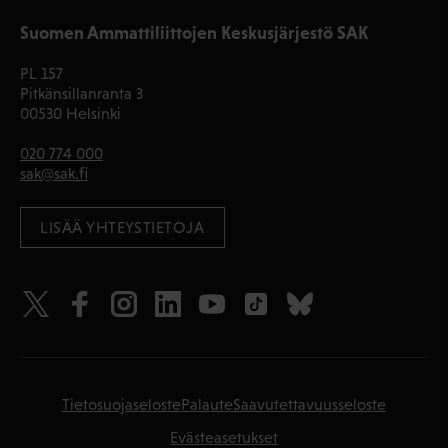
Suomen Ammattiliittojen Keskusjärjestö SAK
PL 157
Pitkänsillanranta 3
00530 Helsinki
020 774 000
sak@sak.fi
LISÄÄ YHTEYSTIETOJA
Tietosuojaseloste
Palaute
Saavutettavuusseloste
Evästeasetukset