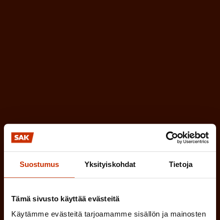
k
i
o
n
l
e
l
i
n
n
)
e
n
)
Suostumus
Yksityiskohdat
Tietoja
Tilaa
Tämä sivusto käyttää evästeitä
Käytämme evästeitä tarjoamamme sisällön ja mainosten