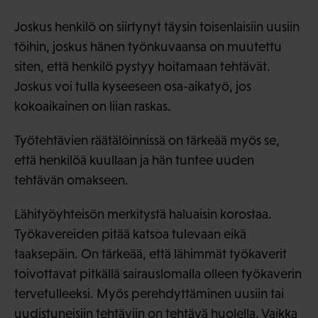
Joskus henkilö on siirtynyt täysin toisenlaisiin uusiin
töihin, joskus hänen työnkuvaansa on muutettu
siten, että henkilö pystyy hoitamaan tehtävät.
Joskus voi tulla kyseeseen osa-aikatyö, jos
kokoaikainen on liian raskas.
Työtehtävien räätälöinnissä on tärkeää myös se,
että henkilöä kuullaan ja hän tuntee uuden
tehtävän omakseen.
Lähityöyhteisön merkitystä haluaisin korostaa.
Työkavereiden pitää katsoa tulevaan eikä
taaksepäin. On tärkeää, että lähimmät työkaverit
toivottavat pitkällä sairauslomalla olleen työkaverin
tervetulleeksi. Myös perehdyttäminen uusiin tai
uudistuneisiin tehtäviin on tehtävä huolella. Vaikka