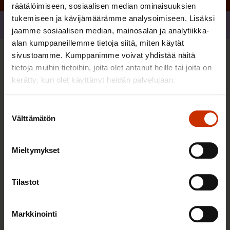
räätälöimiseen, sosiaalisen median ominaisuuksien
tukemiseen ja kävijämäärämme analysoimiseen. Lisäksi
Jaa
jaamme sosiaalisen median, mainosalan ja analytiikka-
alan kumppaneillemme tietoja siitä, miten käytät
sivustoamme. Kumppanimme voivat yhdistää näitä
Sinua saattaa myös kiinnostaa
tietoja muihin tietoihin, joita olet antanut heille tai joita on
kerätty, kun olet käyttänyt heidän palvelujaan.
AY-LIIKE SUOMESSA JA MAAILMALLA
Suostumuksen
Välttämätön
valinta
Mieltymykset
Tilastot
Markkinointi