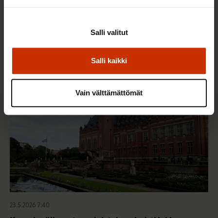
25.6.2026 10:35
Työelämän ammattilaiset: Panemme olutta,
Salli valitut
jonka takana voimme ylpeänä seisoa
Salli kaikki
AY-LIIKE SUOMESSA JA MAAILMALLA
Vain välttämättömät
23.5.2026 7:40