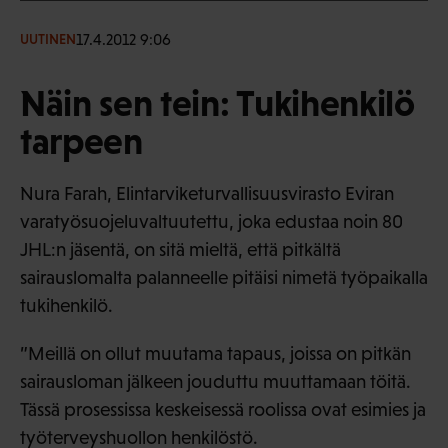
17.4.2012 9:06
UUTINEN
Näin sen tein: Tukihenkilö
tarpeen
Nura Farah, Elintarviketurvallisuusvirasto Eviran
varatyösuojeluvaltuutettu, joka edustaa noin 80
JHL:n jäsentä, on sitä mieltä, että pitkältä
sairauslomalta palanneelle pitäisi nimetä työpaikalla
tukihenkilö.
”Meillä on ollut muutama tapaus, joissa on pitkän
sairausloman jälkeen jouduttu muuttamaan töitä.
Tässä prosessissa keskeisessä roolissa ovat esimies ja
työterveyshuollon henkilöstö.