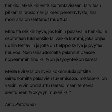
henkilö jatkaisikin entisissä tehtävissään, tarvitaan
pitkän sairausloman jälkeen perehdytystä, sillä
moni asia on saattanut muuttua.
Minusta olisikin hyvä, jos töihin palaavalle henkilölle
osoitetaan tukihenkilö tai vaikka kummi, joka ohjaa
uusiin tehtäviin ja jolta on helppo kysyä ja pyytää
neuvoa. Näin sairauslomalta palannut pääsee
nopeammin sinuiksi työn ja työyhteisön kanssa.
Meillä Evirassa on hyviä kokemuksia pitkiltä
sairauslomilta palaavien tukemisessa. Toistaiseksi on
varsin hyvin onnistuttu räätälöimään tehtäviä
alentuneen työkyvyn mukaisiksi.”
Aino Pietarinen