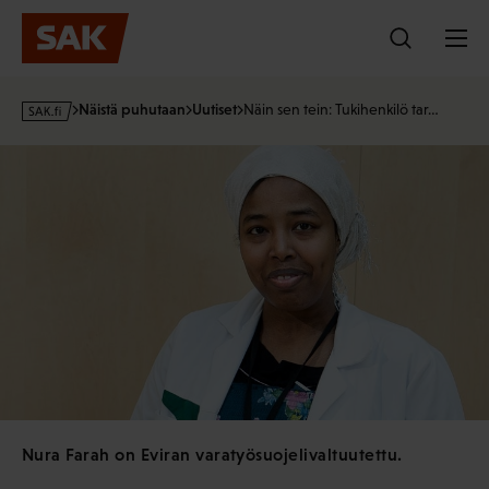
Hyppää
sisältöön
s
Näistä puhutaan
Uutiset
Näin sen tein: Tukihenkilö tar…
a
k
·
f
i
Nura Farah on Eviran varatyösuojelivaltuutettu.