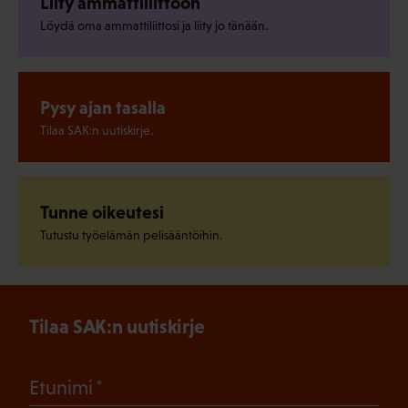
Liity ammattiliittoon
Löydä oma ammattiliittosi ja liity jo tänään.
Pysy ajan tasalla
Tilaa SAK:n uutiskirje.
Tunne oikeutesi
Tutustu työelämän pelisääntöihin.
Tilaa SAK:n uutiskirje
(Pakollinen)
Etunimi