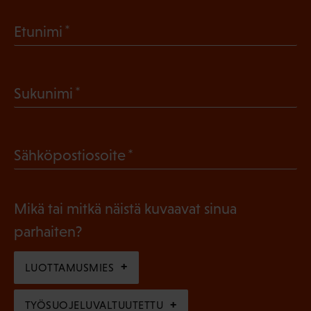
(
Etunimi
P
a
(
Sukunimi
k
P
o
a
l
(
Sähköpostiosoite
k
l
P
o
i
a
l
Mikä tai mitkä näistä kuvaavat sinua
n
k
l
parhaiten?
e
o
i
n
l
LUOTTAMUSMIES
n
)
l
e
TYÖSUOJELUVALTUUTETTU