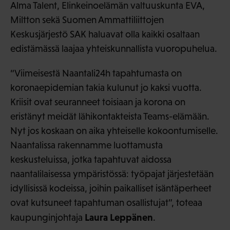
Alma Talent, Elinkeinoelämän valtuuskunta EVA,
Miltton sekä Suomen Ammattiliittojen
Keskusjärjestö SAK haluavat olla kaikki osaltaan
edistämässä laajaa yhteiskunnallista vuoropuhelua.
“Viimeisestä Naantali24h tapahtumasta on
koronaepidemian takia kulunut jo kaksi vuotta.
Kriisit ovat seuranneet toisiaan ja korona on
eristänyt meidät lähikontakteista Teams-elämään.
Nyt jos koskaan on aika yhteiselle kokoontumiselle.
Naantalissa rakennamme luottamusta
keskusteluissa, jotka tapahtuvat aidossa
naantalilaisessa ympäristössä: työpajat järjestetään
idyllisissä kodeissa, joihin paikalliset isäntäperheet
ovat kutsuneet tapahtuman osallistujat”, toteaa
Laura Leppänen
kaupunginjohtaja
.