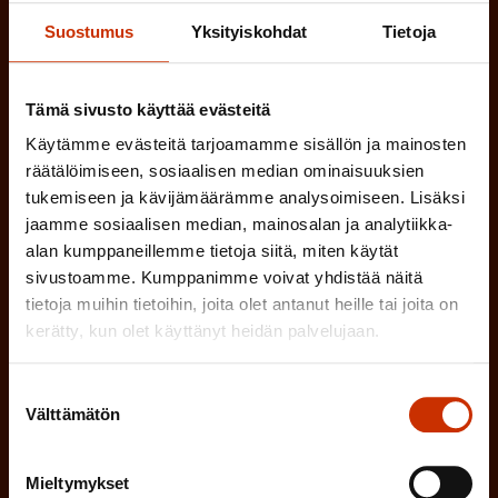
a
(
Sukunimi
Suostumus
Yksityiskohdat
Tietoja
k
P
o
a
l
Tämä sivusto käyttää evästeitä
(
Sähköpostiosoite
k
l
Käytämme evästeitä tarjoamamme sisällön ja mainosten
P
o
räätälöimiseen, sosiaalisen median ominaisuuksien
i
a
tukemiseen ja kävijämäärämme analysoimiseen. Lisäksi
l
Mikä tai mitkä näistä kuvaavat sinua
n
jaamme sosiaalisen median, mainosalan ja analytiikka-
k
l
parhaiten?
alan kumppaneillemme tietoja siitä, miten käytät
e
o
sivustoamme. Kumppanimme voivat yhdistää näitä
i
n
tietoja muihin tietoihin, joita olet antanut heille tai joita on
l
LUOTTAMUSMIES
n
)
kerätty, kun olet käyttänyt heidän palvelujaan.
l
e
TYÖSUOJELUVALTUUTETTU
i
n
Suostumuksen
Välttämätön
n
valinta
)
TÖISSÄ AMMATTILIITOSSA
e
Mieltymykset
n
TYÖNANTAJAN EDUSTAJA