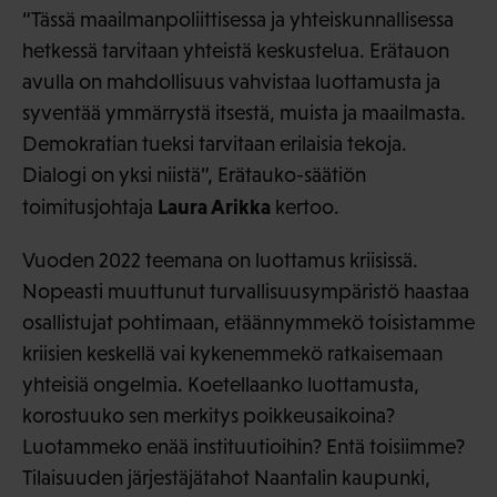
“Tässä maailmanpoliittisessa ja yhteiskunnallisessa
hetkessä tarvitaan yhteistä keskustelua. Erätauon
avulla on mahdollisuus vahvistaa luottamusta ja
syventää ymmärrystä itsestä, muista ja maailmasta.
Demokratian tueksi tarvitaan erilaisia tekoja.
Dialogi on yksi niistä”, Erätauko-säätiön
Laura Arikka
toimitusjohtaja
kertoo.
Vuoden 2022 teemana on luottamus kriisissä.
Nopeasti muuttunut turvallisuusympäristö haastaa
osallistujat pohtimaan, etäännymmekö toisistamme
kriisien keskellä vai kykenemmekö ratkaisemaan
yhteisiä ongelmia. Koetellaanko luottamusta,
korostuuko sen merkitys poikkeusaikoina?
Luotammeko enää instituutioihin? Entä toisiimme?
Tilaisuuden järjestäjätahot Naantalin kaupunki,