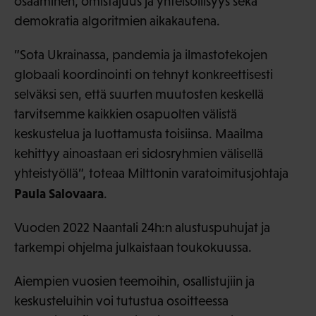
osaaminen, omistajuus ja yhteisöllisyys sekä
demokratia algoritmien aikakautena.
”Sota Ukrainassa, pandemia ja ilmastotekojen
globaali koordinointi on tehnyt konkreettisesti
selväksi sen, että suurten muutosten keskellä
tarvitsemme kaikkien osapuolten välistä
keskustelua ja luottamusta toisiinsa. Maailma
kehittyy ainoastaan eri sidosryhmien välisellä
yhteistyöllä”, toteaa Milttonin varatoimitusjohtaja
Paula Salovaara
.
Vuoden 2022 Naantali 24h:n alustuspuhujat ja
tarkempi ohjelma julkaistaan toukokuussa.
Aiempien vuosien teemoihin, osallistujiin ja
keskusteluihin voi tutustua osoitteessa