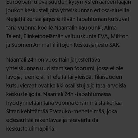
Euroopan tulevaisuuden kysymysten ääreen laajan
joukon keskustelijoita yhteiskunnan eri osa-alueilta.
Neljättä kertaa järjestettävän tapahtuman kutsuvat
tänä vuonna koolle Naantalin kaupunki, Alma
Talent, Elinkeinoelämän valtuuskunta EVA, Miltton
ja Suomen Ammattiliittojen Keskusjärjestö SAK.
Naantali 24h on vuosittain järjestettävä
yhteiskunnan uudistamisen foorumi, jossa ei ole
lavoja, luentoja, titteleitä tai yleisöä. Tilaisuuden
kutsuvieraat ovat kaikki osallistujia ja tasa-arvoisia
keskustelijoita. Naantali 24h -tapahtumassa
hyödynnetään tänä vuonna ensimmäistä kertaa
Sitran kehittämää Erätauko-menetelmää, joka
edesauttaa rakentavaa ja tasavertaista
keskusteluilmapiiriä.