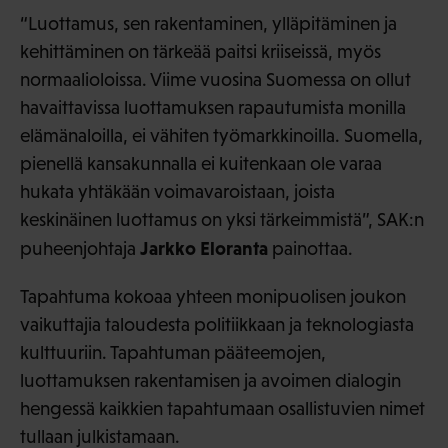
“Luottamus, sen rakentaminen, ylläpitäminen ja
kehittäminen on tärkeää paitsi kriiseissä, myös
normaalioloissa. Viime vuosina Suomessa on ollut
havaittavissa luottamuksen rapautumista monilla
elämänaloilla, ei vähiten työmarkkinoilla. Suomella,
pienellä kansakunnalla ei kuitenkaan ole varaa
hukata yhtäkään voimavaroistaan, joista
keskinäinen luottamus on yksi tärkeimmistä”, SAK:n
Jarkko Eloranta
puheenjohtaja
painottaa.
Tapahtuma kokoaa yhteen monipuolisen joukon
vaikuttajia taloudesta politiikkaan ja teknologiasta
kulttuuriin. Tapahtuman pääteemojen,
luottamuksen rakentamisen ja avoimen dialogin
hengessä kaikkien tapahtumaan osallistuvien nimet
tullaan julkistamaan.