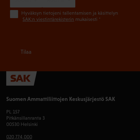
SUOMI
RUOTSI
(Pa
Hyväksyn tietojeni tallentamisen ja käsittelyn
SAK:n viestintärekisterin
mukaisesti *
Tilaa
Suomen Ammattiliittojen Keskusjärjestö SAK
PL 157
Pitkänsillanranta 3
00530 Helsinki
020 774 000