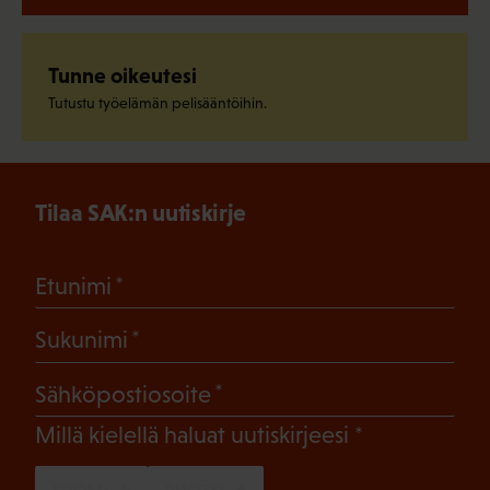
Tunne oikeutesi
Tutustu työelämän pelisääntöihin.
Tilaa SAK:n uutiskirje
(Pakollinen)
Etunimi
(Pakollinen)
Sukunimi
(Pakollinen)
Sähköpostiosoite
(Pakollinen)
Millä kielellä haluat uutiskirjeesi