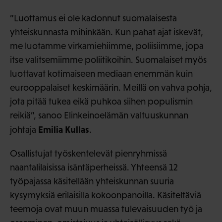
”Luottamus ei ole kadonnut suomalaisesta
yhteiskunnasta mihinkään. Kun pahat ajat iskevät,
me luotamme virkamiehiimme, poliisiimme, jopa
itse valitsemiimme poliitikoihin. Suomalaiset myös
luottavat kotimaiseen mediaan enemmän kuin
eurooppalaiset keskimäärin. Meillä on vahva pohja,
jota pitää tukea eikä puhkoa siihen populismin
reikiä”, sanoo Elinkeinoelämän valtuuskunnan
Emilia Kullas
johtaja
.
Osallistujat työskentelevät pienryhmissä
naantalilaisissa isäntäperheissä. Yhteensä 12
työpajassa käsitellään yhteiskunnan suuria
kysymyksiä erilaisilla kokoonpanoilla. Käsiteltäviä
teemoja ovat muun muassa tulevaisuuden työ ja