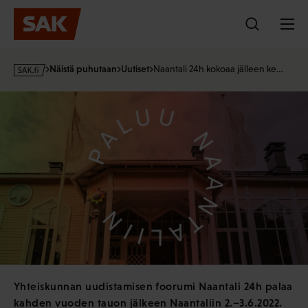
Hyppää
sisältöön
s
Näistä puhutaan
Uutiset
Naantali 24h kokoaa jälleen ke…
a
k
·
f
i
Yhteiskunnan uudistamisen foorumi Naantali 24h palaa
kahden vuoden tauon jälkeen Naantaliin 2.–3.6.2022.