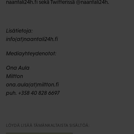
naantali24h.fi sekä Twitterissä @naantali24h.
Lisätietoja:
info(at)naantali24h.fi
Mediayhteydenotot:
Ona Aula
Miltton
ona.aula(at)miltton.fi
puh. +358 40 828 6697
LÖYDÄ LISÄÄ TÄMÄNKALTAISTA SISÄLTÖÄ: