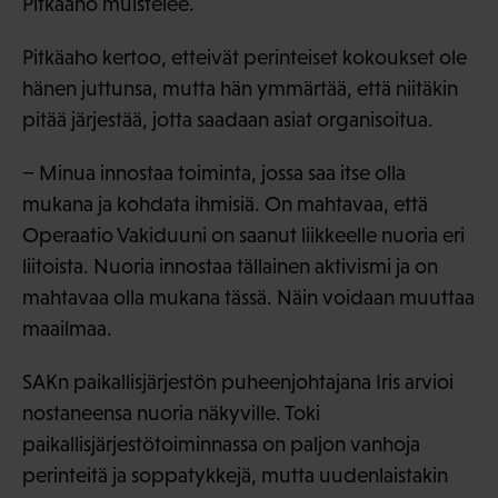
Pitkäaho muistelee.
Pitkäaho kertoo, etteivät perinteiset kokoukset ole
hänen juttunsa, mutta hän ymmärtää, että niitäkin
pitää järjestää, jotta saadaan asiat organisoitua.
− Minua innostaa toiminta, jossa saa itse olla
mukana ja kohdata ihmisiä. On mahtavaa, että
Operaatio Vakiduuni on saanut liikkeelle nuoria eri
liitoista. Nuoria innostaa tällainen aktivismi ja on
mahtavaa olla mukana tässä. Näin voidaan muuttaa
maailmaa.
SAKn paikallisjärjestön puheenjohtajana Iris arvioi
nostaneensa nuoria näkyville. Toki
paikallisjärjestötoiminnassa on paljon vanhoja
perinteitä ja soppatykkejä, mutta uudenlaistakin