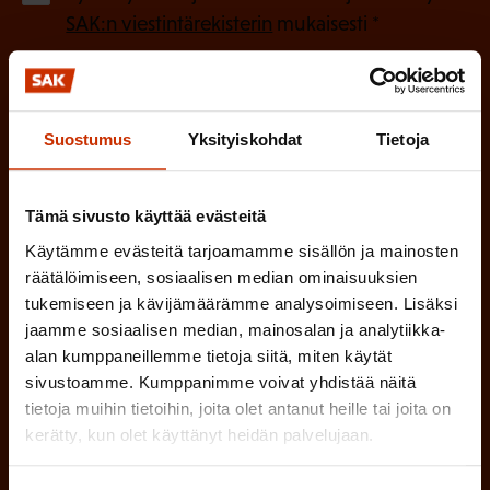
P
l
SAK:n viestintärekisterin
mukaisesti *
a
l
k
i
o
n
l
Suostumus
Yksityiskohdat
Tietoja
e
l
i
n
Tämä sivusto käyttää evästeitä
n
)
Käytämme evästeitä tarjoamamme sisällön ja mainosten
e
räätälöimiseen, sosiaalisen median ominaisuuksien
n
tukemiseen ja kävijämäärämme analysoimiseen. Lisäksi
)
jaamme sosiaalisen median, mainosalan ja analytiikka-
alan kumppaneillemme tietoja siitä, miten käytät
sivustoamme. Kumppanimme voivat yhdistää näitä
tietoja muihin tietoihin, joita olet antanut heille tai joita on
kerätty, kun olet käyttänyt heidän palvelujaan.
Tilaa