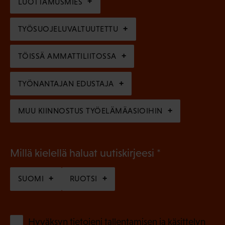
l
LUOTTAMUSMIES
n
)
l
e
TYÖSUOJELUVALTUUTETTU
i
n
n
)
TÖISSÄ AMMATTILIITOSSA
e
n
TYÖNANTAJAN EDUSTAJA
)
MUU KIINNOSTUS TYÖELÄMÄASIOIHIN
(
Millä kielellä haluat uutiskirjeesi
P
SUOMI
RUOTSI
a
k
o
(
Hyväksyn tietojeni tallentamisen ja käsittelyn