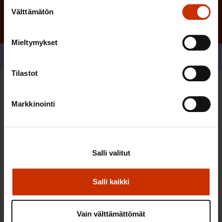
Suostumuksen
Välttämätön
valinta
Mieltymykset
Jaa
Tilastot
Sinua saattaa myös kiinnostaa
Markkinointi
AY-LIIKE SUOMESSA JA MAAILMALLA
Salli valitut
Salli kaikki
Vain välttämättömät