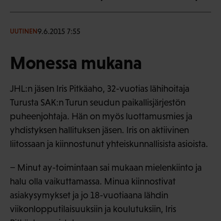
9.6.2015 7:55
UUTINEN
Monessa mukana
JHL:n jäsen Iris Pitkäaho, 32-vuotias lähihoitaja
Turusta SAK:n Turun seudun paikallisjärjestön
puheenjohtaja. Hän on myös luottamusmies ja
yhdistyksen hallituksen jäsen. Iris on aktiivinen
liitossaan ja kiinnostunut yhteiskunnallisista asioista.
− Minut ay-toimintaan sai mukaan mielenkiinto ja
halu olla vaikuttamassa. Minua kiinnostivat
asiakysymykset ja jo 18-vuotiaana lähdin
viikonlopputilaisuuksiin ja koulutuksiin, Iris