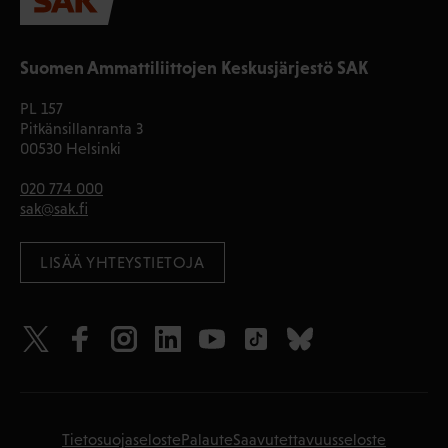
Suomen Ammattiliittojen Keskusjärjestö SAK
PL 157
Pitkänsillanranta 3
00530 Helsinki
020 774 000
sak@sak.fi
LISÄÄ YHTEYSTIETOJA
Tietosuojaseloste
Palaute
Saavutettavuusseloste