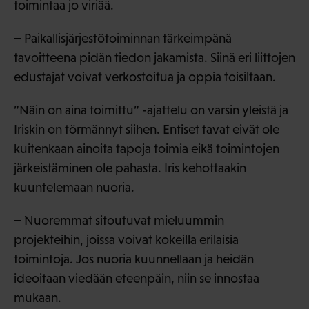
toimintaa jo viriää.
− Paikallisjärjestötoiminnan tärkeimpänä
tavoitteena pidän tiedon jakamista. Siinä eri liittojen
edustajat voivat verkostoitua ja oppia toisiltaan.
”Näin on aina toimittu” -ajattelu on varsin yleistä ja
Iriskin on törmännyt siihen. Entiset tavat eivät ole
kuitenkaan ainoita tapoja toimia eikä toimintojen
järkeistäminen ole pahasta. Iris kehottaakin
kuuntelemaan nuoria.
− Nuoremmat sitoutuvat mieluummin
projekteihin, joissa voivat kokeilla erilaisia
toimintoja. Jos nuoria kuunnellaan ja heidän
ideoitaan viedään eteenpäin, niin se innostaa
mukaan.