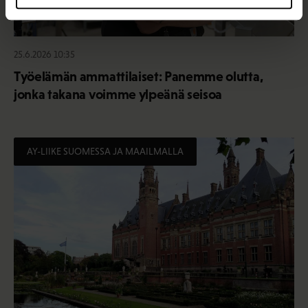
25.6.2026 10:35
Työelämän ammattilaiset: Panemme olutta,
jonka takana voimme ylpeänä seisoa
AY-LIIKE SUOMESSA JA MAAILMALLA