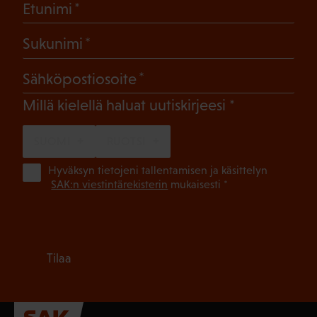
(Pakollinen)
Etunimi
(Pakollinen)
Sukunimi
(Pakollinen)
Sähköpostiosoite
(Pakollinen)
Millä kielellä haluat uutiskirjeesi
SUOMI
RUOTSI
(Pa
Hyväksyn tietojeni tallentamisen ja käsittelyn
SAK:n viestintärekisterin
mukaisesti *
Tilaa