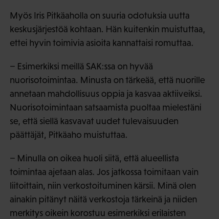
Myös Iris Pitkäaholla on suuria odotuksia uutta
keskusjärjestöä kohtaan. Hän kuitenkin muistuttaa,
ettei hyvin toimivia asioita kannattaisi romuttaa.
− Esimerkiksi meillä SAK:ssa on hyvää
nuorisotoimintaa. Minusta on tärkeää, että nuorille
annetaan mahdollisuus oppia ja kasvaa aktiiveiksi.
Nuorisotoimintaan satsaamista puoltaa mielestäni
se, että siellä kasvavat uudet tulevaisuuden
päättäjät, Pitkäaho muistuttaa.
− Minulla on oikea huoli siitä, että alueellista
toimintaa ajetaan alas. Jos jatkossa toimitaan vain
liitoittain, niin verkostoituminen kärsii. Minä olen
ainakin pitänyt näitä verkostoja tärkeinä ja niiden
merkitys oikein korostuu esimerkiksi erilaisten