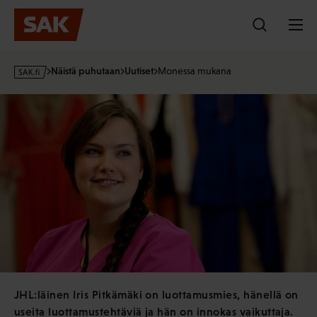
Hyppää
sisältöön
s
Näistä puhutaan
Uutiset
Monessa mukana
a
k
·
f
i
JHL:läinen Iris Pitkämäki on luottamusmies, hänellä on
useita luottamustehtäviä ja hän on innokas vaikuttaja.