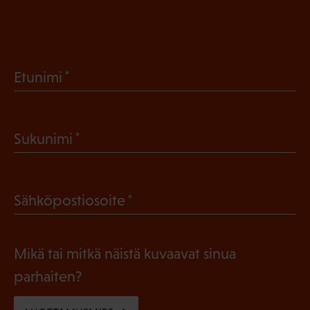
(
Etunimi
P
a
(
Sukunimi
k
P
o
a
l
(
Sähköpostiosoite
k
l
P
o
i
a
l
Mikä tai mitkä näistä kuvaavat sinua
n
k
l
parhaiten?
e
o
i
n