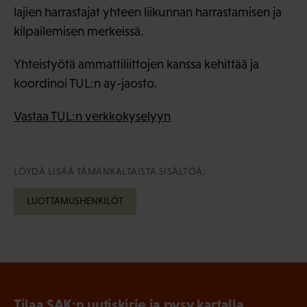
lajien harrastajat yhteen liikunnan harrastamisen ja
kilpailemisen merkeissä.
Yhteistyötä ammattiliittojen kanssa kehittää ja
koordinoi TUL:n ay-jaosto.
Vastaa TUL:n verkkokyselyyn
LÖYDÄ LISÄÄ TÄMÄNKALTAISTA SISÄLTÖÄ:
LUOTTAMUSHENKILÖT
Tilaa SAK:n uutiskirje ja pysy kartalla