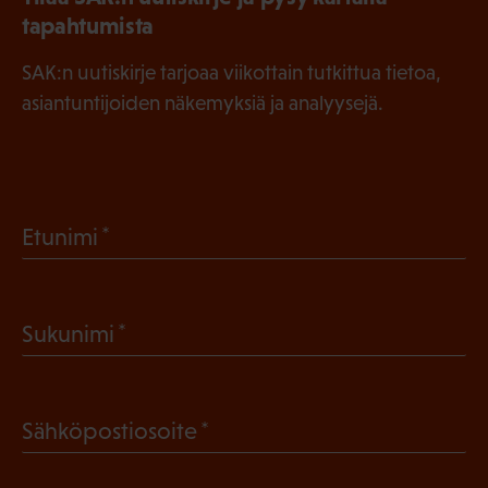
tapahtumista
SAK:n uutiskirje tarjoaa viikottain tutkittua tietoa,
asiantuntijoiden näkemyksiä ja analyysejä.
(
Etunimi
P
a
(
Sukunimi
k
P
o
a
l
(
Sähköpostiosoite
k
l
P
o
i