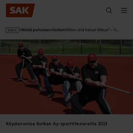
Hyppää
sisältöön
s
Näistä puhutaan
Uutiset
Miten sinä haluat liikkua? – V…
a
k
·
f
i
Köydenvetoa Kotkan Ay-sporttifestareilla 2013