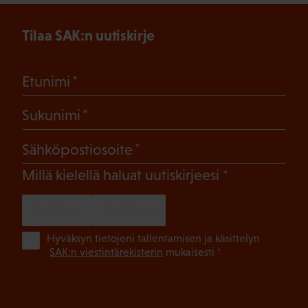
Tilaa SAK:n uutiskirje
(Pakollinen)
Etunimi
(Pakollinen)
Sukunimi
(Pakollinen)
Sähköpostiosoite
(Pakollinen)
Millä kielellä haluat uutiskirjeesi
SUOMI
RUOTSI
(Pa
Hyväksyn tietojeni tallentamisen ja käsittelyn
SAK:n viestintärekisterin
mukaisesti *