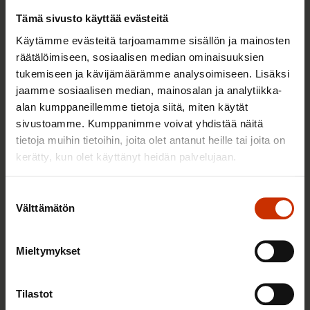
Tämä sivusto käyttää evästeitä
Käytämme evästeitä tarjoamamme sisällön ja mainosten
räätälöimiseen, sosiaalisen median ominaisuuksien
tukemiseen ja kävijämäärämme analysoimiseen. Lisäksi
jaamme sosiaalisen median, mainosalan ja analytiikka-
alan kumppaneillemme tietoja siitä, miten käytät
sivustoamme. Kumppanimme voivat yhdistää näitä
25.6.2026 10:35
tietoja muihin tietoihin, joita olet antanut heille tai joita on
Työelämän ammattilaiset: Panemme olutta,
kerätty, kun olet käyttänyt heidän palvelujaan.
jonka takana voimme ylpeänä seisoa
Suostumuksen
Välttämätön
valinta
AY-LIIKE SUOMESSA JA MAAILMALLA
Mieltymykset
Tilastot