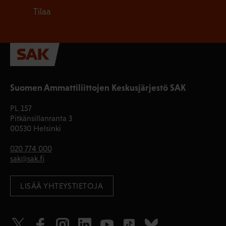
Tilaa
Suomen Ammattiliittojen Keskusjärjestö SAK
PL 157
Pitkänsillanranta 3
00530 Helsinki
020 774 000
sak@sak.fi
LISÄÄ YHTEYSTIETOJA