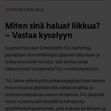
28.5.2014 10:52
UUTINEN
Miten sinä haluat liikkua?
– Vastaa kyselyyn
Suomen Työväen Urheiluliitto TUL kartoittaa
parhaillaan ammattiliittojen jäsenten liikuntaan ja
työhyvinvointiin toiveita. Voit kertoa omat
näkemyksesi vastaamalla TUL:n verkkokyselyyn.
TUL tekee yhteistyötä palkansaajajärjestöjen kanssa
muun muassa järjestämällä valtakunnallisia ay-
mestaruuskilpailuja useissa eri lajeissa. TUL järjestää
myös vuorovuosin keväällä ja talvella Ay-
sporttifestaritapahtuman, joka kokoaa eri liittojen ja