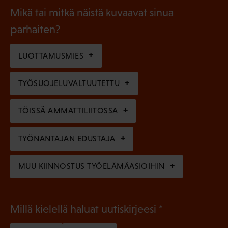
a
l
Mikä tai mitkä näistä kuvaavat sinua
n
k
l
parhaiten?
e
o
i
n
l
LUOTTAMUSMIES
n
)
l
e
TYÖSUOJELUVALTUUTETTU
i
n
n
)
TÖISSÄ AMMATTILIITOSSA
e
n
TYÖNANTAJAN EDUSTAJA
)
MUU KIINNOSTUS TYÖELÄMÄASIOIHIN
(
Millä kielellä haluat uutiskirjeesi
P