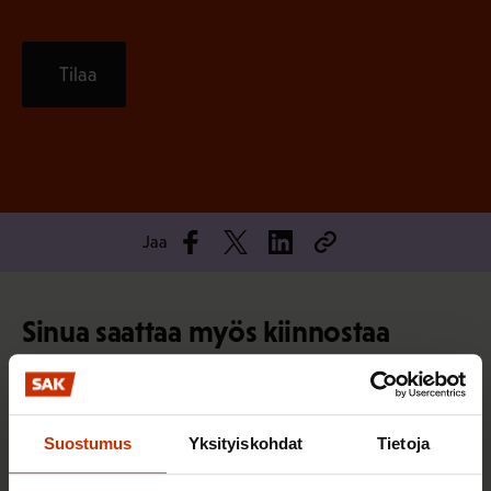
Tilaa
Jaa
Sinua saattaa myös kiinnostaa
AY-LIIKE SUOMESSA JA MAAILMALLA
Suostumus
Yksityiskohdat
Tietoja