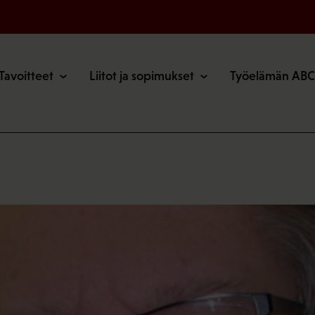
o
Tavoitteet
Liitot ja sopimukset
Työelämän ABC