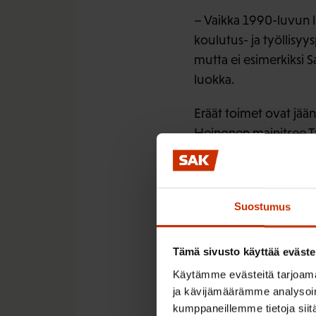
– Vaikka 1990-luvun 
koulutus- ja työllisyys
mutta ei esimerkiksi 
luokka.
Eräät toimet ovat jään
Heinonen mainitsee T
vuodessa siitä, ettei 
– Kunnissa on pidettä
toteutetaan kattavasti
Suostumus
tarjonta on pidettävä 
Tämä sivusto käyttää eväste
Tiemäärärahoista kiist
Käytämme evästeitä tarjoama
kohentamiseen.
ja kävijämäärämme analysoim
kumppaneillemme tietoja siitä
– Tie-, rata- vesijoht