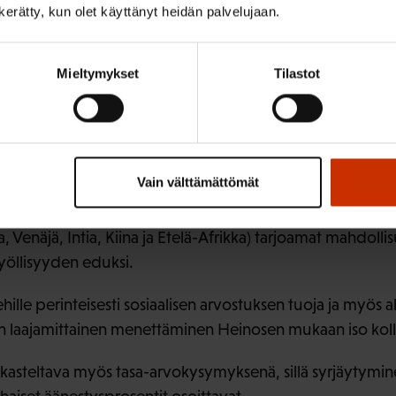
n kerätty, kun olet käyttänyt heidän palvelujaan.
 vaikutus. Tuskin millään muulla alalla pystytään luomaan 
yksen miestyöpaikkoja kuin infrastruktuurin parissa.
Mieltymykset
Tilastot
 suuntia globalisaatiossa
tähän saakka merkinnyt lähinnä työn pakenemista halpat
 kansainvälistymiseen.
Vain välttämättömät
 voi peruuttaa, mutta on nähtävä Eurooppaa kauemmas. N
, Venäjä, Intia, Kiina ja Etelä-Afrikka) tarjoamat mahdoll
yöllisyyden eduksi.
hille perinteisesti sosiaalisen arvostuksen tuoja ja myös 
n laajamittainen menettäminen Heinosen mukaan iso koll
kasteltava myös tasa-arvokysymyksenä, sillä syrjäytymi