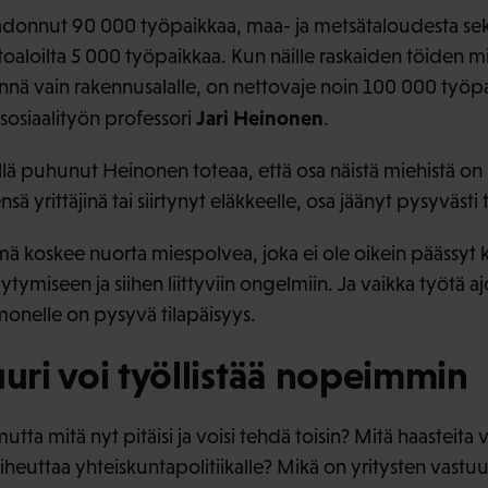
adonnut 90 000 työpaikkaa, maa- ja metsätaloudesta sek
stoaloilta 5 000 työpaikkaa. Kun näille raskaiden töiden m
innä vain rakennusalalle, on nettovaje noin 100 000 työp
Jari Heinonen
sosiaalityön professori
.
ä puhunut Heinonen toteaa, että osa näistä miehistä on 
sensä yrittäjinä tai siirtynyt eläkkeelle, osa jäänyt pysyväst
ämä koskee nuorta miespolvea, joka ei ole oikein päässyt k
tymiseen ja siihen liittyviin ongelmiin. Ja vaikka työtä ajoi
n monelle on pysyvä tilapäisyys.
uuri voi työllistää nopeimmin
tta mitä nyt pitäisi ja voisi tehdä toisin? Mitä haasteita
heuttaa yhteiskuntapolitiikalle? Mikä on yritysten vastu