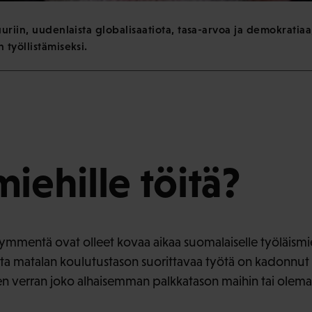
uriin, uudenlaista globalisaatiota, tasa-arvoa ja demokratiaa
 työllistämiseksi.
iehille töitä?
ymmentä ovat olleet kovaa aikaa suomalaiselle työläismieh
ista matalan koulutustason suorittavaa työtä on kadonn
n verran joko alhaisemman palkkatason maihin tai olema