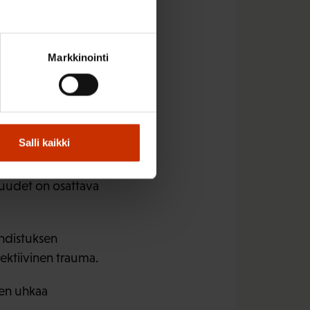
niin paljon ja niin
Markkinointi
yön maihin, on nyt
Salli kaikki
ousevien talouksien
isuudet on osattava
ahdistuksen
ektiivinen trauma.
nen uhkaa