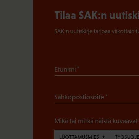
Tilaa SAK:n uutisk
SAK:n uutiskirje tarjoaa viikottain 
(
Etunimi
P
a
(
Sähköpostiosoite
k
P
o
a
l
Mikä tai mitkä näistä kuvaavat
k
l
o
LUOTTAMUSMIES
TYÖSUOJE