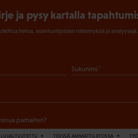
irje ja pysy kartalla tapahtumi
tutkittua tietoa, asiantuntijoiden näkemyksiä ja analyysejä.
(
Sukunimi
P
a
k
o
l
 sinua parhaiten?
l
LUVALTUUTETTU
TÖISSÄ AMMATTILIITOSSA
TY