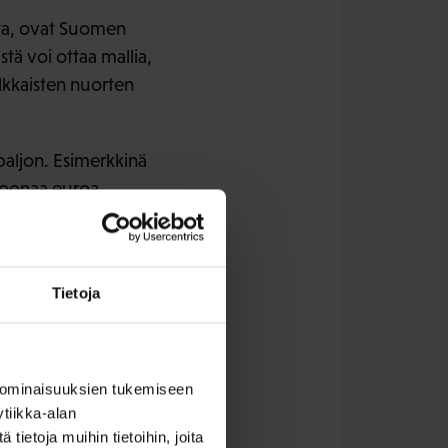
ta, ovat Suomen
stä voi ottaa mallia,
lkkaisten nuorten
paljon. Esimerkkinä
joonaa euroa
imiin.
orisotakuu
isen koulutuksen
Tietoja
astruktuurin
 ominaisuuksien tukemiseen
tiikka-alan
ietoja muihin tietoihin, joita
vä, jolla on myös