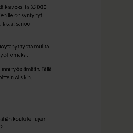
ä kaivoksilta 35 000
iehille on syntynyt
aikkaa, sanoo
löytänyt työtä muilta
i työttömäksi.
iinni työelämään. Tällä
ttain olisikin,
 vähän koulutettujen
u?