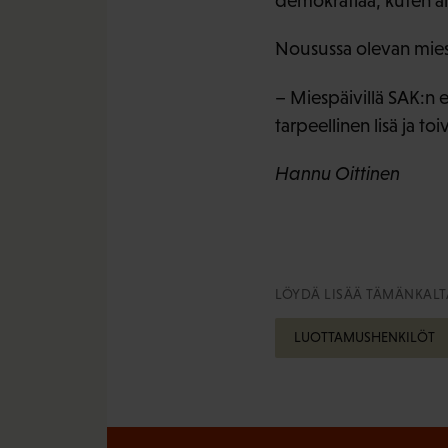
demokratiaa, kuten al
Nousussa olevan miest
– Miespäivillä SAK:n er
tarpeellinen lisä ja t
Hannu Oittinen
LÖYDÄ LISÄÄ TÄMÄNKALTA
LUOTTAMUSHENKILÖT