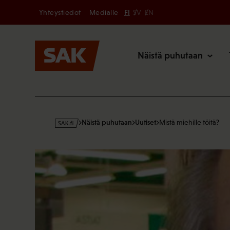
Secondary
Hyppää
Yhteystiedot
Medialle
FI
SV
EN
sisältöön
Päävalikk
Näistä puhutaan
s
Näistä puhutaan
Uutiset
Mistä miehille töitä?
a
k
·
f
i