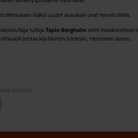
haiset äänestysprosentit osoittavat.
utkimuksen lisäksi uudet avaukset ovat tervetulleita.
Tapio Bergholm
ikoistutkija tutkija
esitti mieskomitean a
oivottavasti johtaa käytännön tuloksiin, Heinonen sanoo.
ISTA SISÄLTÖÄ: