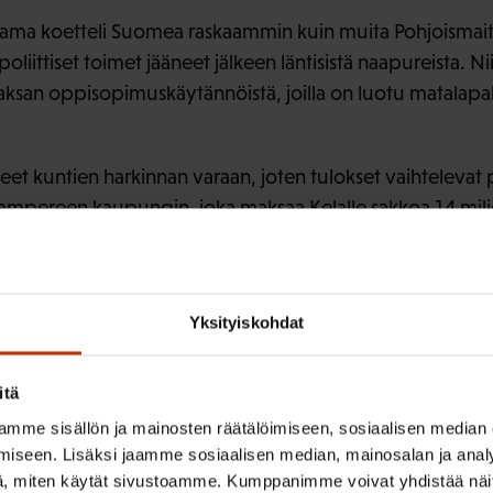
lama koetteli Suomea raskaammin kuin muita Pohjoismai
poliittiset toimet jääneet jälkeen läntisistä naapureista. Nii
Saksan oppisopimuskäytännöistä, joilla on luotu matalapa
eet kuntien harkinnan varaan, joten tulokset vaihtelevat 
ampereen kaupungin, joka maksaa Kelalle sakkoa 14 mil
kaupunki käytä valtion rahaa täysimääräisesti työllistämisto
vä huoli siitä, että ensi vuoden alusta voimaan tuleva nu
. Se on tilaisuus, jota ei saa hukata. Sen vuoksi ammatill
Yksityiskohdat
vähintään nykytasolla.
itä
elyn sijaan Heinonen antaisi rahaa suoraan rapistuvan infr
mme sisällön ja mainosten räätälöimiseen, sosiaalisen median
iseen. Lisäksi jaamme sosiaalisen median, mainosalan ja analy
, miten käytät sivustoamme. Kumppanimme voivat yhdistää näitä t
o- ja viemäriverkoston kunnostaminen on kiireellinen tehtä