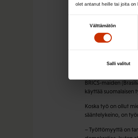
olet antanut heille tai joita o
ympäristötuhoja estävä
nopeasti matalan kynn
Suostumuksen
Välttämätön
valinta
Kohti uusia
Kun globalisaatio on 
otettava uusi suuntaa
Salli valitut
– Globalisaatiota ei
BRICS-maiden (Brasilia
käyttää suomalaisen t
Koska työ on ollut mie
sääntelykeino, on työ
– Työttömyyttä on tar