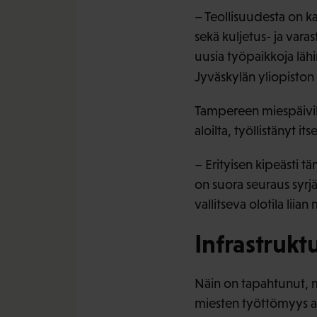
– Teollisuudesta on k
sekä kuljetus- ja vara
uusia työpaikkoja läh
Jyväskylän yliopiston 
Tampereen miespäivill
aloilta, työllistänyt it
– Erityisen kipeästi t
on suora seuraus syrjäy
vallitseva olotila liia
Infrastrukt
Näin on tapahtunut, mu
miesten työttömyys ai