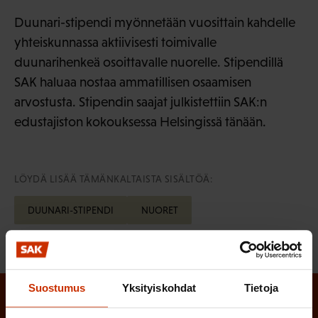
Duunari-stipendi myönnetään vuosittain kahdelle
yhteiskunnassa aktiivisesti toimivalle
duunarihenkeä osoittavalle nuorelle. Stipendillä
SAK haluaa nostaa ammatillisen osaamisen
arvostusta. Stipendin saajat julkistettiin SAK:n
edustajiston kokouksessa Helsingissä tänään.
LÖYDÄ LISÄÄ TÄMÄNKALTAISTA SISÄLTÖÄ:
DUUNARI-STIPENDI
NUORET
Suostumus
Yksityiskohdat
Tietoja
Tilaa SAK:n uutiskirje ja pysy kartalla