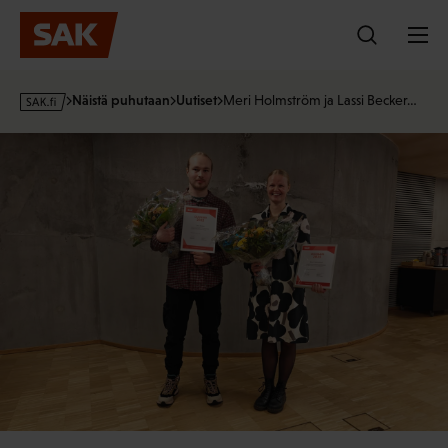
Hyppää
sisältöön
s
Näistä puhutaan
Uutiset
Meri Holmström ja Lassi Becker…
a
k
·
f
i