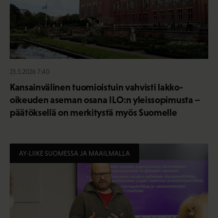
23.5.2026 7:40
Kansainvälinen tuomioistuin vahvisti lakko-
oikeuden aseman osana ILO:n yleissopimusta –
päätöksellä on merkitystä myös Suomelle
AY-LIIKE SUOMESSA JA MAAILMALLA