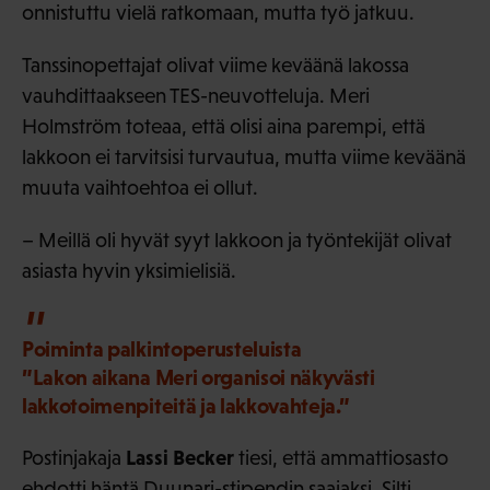
onnistuttu vielä ratkomaan, mutta työ jatkuu.
Tanssinopettajat olivat viime keväänä lakossa
vauhdittaakseen TES-neuvotteluja. Meri
Holmström toteaa, että olisi aina parempi, että
lakkoon ei tarvitsisi turvautua, mutta viime keväänä
muuta vaihtoehtoa ei ollut.
– Meillä oli hyvät syyt lakkoon ja työntekijät olivat
asiasta hyvin yksimielisiä.
Poiminta palkintoperusteluista
”Lakon aikana Meri organisoi näkyvästi
lakkotoimenpiteitä ja lakkovahteja.”
Lassi Becker
Postinjakaja
tiesi, että ammattiosasto
ehdotti häntä Duunari-stipendin saajaksi. Silti