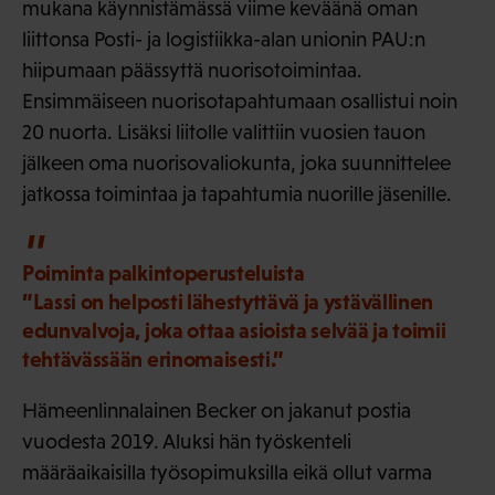
mukana käynnistämässä viime keväänä oman
liittonsa Posti- ja logistiikka-alan unionin PAU:n
hiipumaan päässyttä nuorisotoimintaa.
Ensimmäiseen nuorisotapahtumaan osallistui noin
20 nuorta. Lisäksi liitolle valittiin vuosien tauon
jälkeen oma nuorisovaliokunta, joka suunnittelee
jatkossa toimintaa ja tapahtumia nuorille jäsenille.
Poiminta palkintoperusteluista
”Lassi on helposti lähestyttävä ja ystävällinen
edunvalvoja, joka ottaa asioista selvää ja toimii
tehtävässään erinomaisesti.”
Hämeenlinnalainen Becker on jakanut postia
vuodesta 2019. Aluksi hän työskenteli
määräaikaisilla työsopimuksilla eikä ollut varma