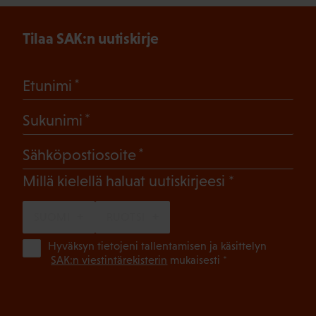
Tilaa SAK:n uutiskirje
(Pakollinen)
Etunimi
(Pakollinen)
Sukunimi
(Pakollinen)
Sähköpostiosoite
(Pakollinen)
Millä kielellä haluat uutiskirjeesi
SUOMI
RUOTSI
(Pa
Hyväksyn tietojeni tallentamisen ja käsittelyn
SAK:n viestintärekisterin
mukaisesti *