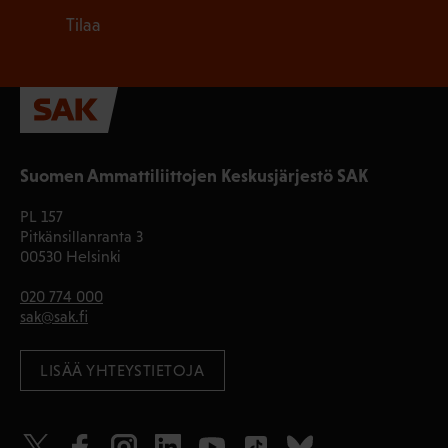
Tilaa
Suomen Ammattiliittojen Keskusjärjestö SAK
PL 157
Pitkänsillanranta 3
00530 Helsinki
020 774 000
sak@sak.fi
LISÄÄ YHTEYSTIETOJA