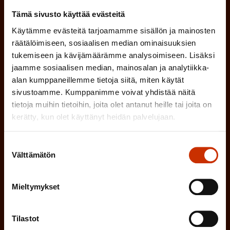
tapahtumista
Tämä sivusto käyttää evästeitä
Käytämme evästeitä tarjoamamme sisällön ja mainosten
SAK:n uutiskirje tarjoaa viikottain tutkittua tietoa,
räätälöimiseen, sosiaalisen median ominaisuuksien
asiantuntijoiden näkemyksiä ja analyysejä.
tukemiseen ja kävijämäärämme analysoimiseen. Lisäksi
jaamme sosiaalisen median, mainosalan ja analytiikka-
alan kumppaneillemme tietoja siitä, miten käytät
sivustoamme. Kumppanimme voivat yhdistää näitä
tietoja muihin tietoihin, joita olet antanut heille tai joita on
(
Etunimi
kerätty, kun olet käyttänyt heidän palvelujaan.
P
a
Suostumuksen
Välttämätön
(
Sukunimi
valinta
k
P
o
Mieltymykset
a
l
(
Sähköpostiosoite
k
l
P
Tilastot
o
i