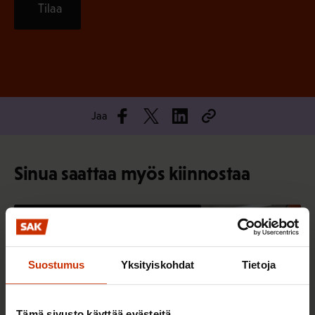
Tilaa
Jaa
Sinua saattaa myös kiinnostaa
AY-LIIKE SUOMESSA JA MAAILMALLA
Suostumus
Yksityiskohdat
Tietoja
Tämä sivusto käyttää evästeitä