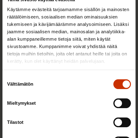
Käytämme evästeitä tarjoamamme sisällön ja mainosten
räätälöimiseen, sosiaalisen median ominaisuuksien
tukemiseen ja kävijämäärämme analysoimiseen. Lisäksi
jaamme sosiaalisen median, mainosalan ja analytiikka-
alan kumppaneillemme tietoja siitä, miten käytät
25.6.2026 10:35
sivustoamme. Kumppanimme voivat yhdistää näitä
Työelämän ammattilaiset: Panemme olutta,
tietoja muihin tietoihin, joita olet antanut heille tai joita on
jonka takana voimme ylpeänä seisoa
kerätty, kun olet käyttänyt heidän palvelujaan.
Suostumuksen
AY-LIIKE SUOMESSA JA MAAILMALLA
Välttämätön
valinta
Mieltymykset
Tilastot