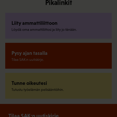
Pikalinkit
Liity ammattiliittoon
Löydä oma ammattiliittosi ja liity jo tänään.
Pysy ajan tasalla
Tilaa SAK:n uutiskirje.
Tunne oikeutesi
Tutustu työelämän pelisääntöihin.
Tilaa SAK:n uutiskirje