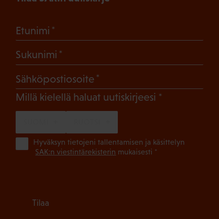
(Pakollinen)
Etunimi
(Pakollinen)
Sukunimi
(Pakollinen)
Sähköpostiosoite
(Pakollinen)
Millä kielellä haluat uutiskirjeesi
SUOMI
RUOTSI
(Pa
Hyväksyn tietojeni tallentamisen ja käsittelyn
SAK:n viestintärekisterin
mukaisesti *
Tilaa