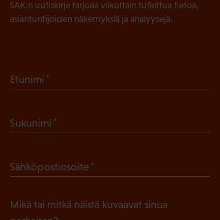
SAK:n uutiskirje tarjoaa viikottain tutkittua tietoa,
asiantuntijoiden näkemyksiä ja analyysejä.
(
Etunimi
P
a
(
Sukunimi
k
P
o
a
l
(
Sähköpostiosoite
k
l
P
o
i
a
l
Mikä tai mitkä näistä kuvaavat sinua
n
k
l