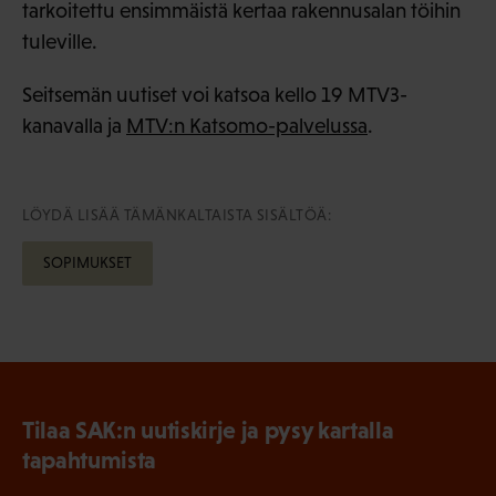
tarkoitettu ensimmäistä kertaa rakennusalan töihin
tuleville.
Seitsemän uutiset voi katsoa kello 19 MTV3-
kanavalla ja
MTV:n Katsomo-palvelussa
.
LÖYDÄ LISÄÄ TÄMÄNKALTAISTA SISÄLTÖÄ:
SOPIMUKSET
Tilaa SAK:n uutiskirje ja pysy kartalla
tapahtumista