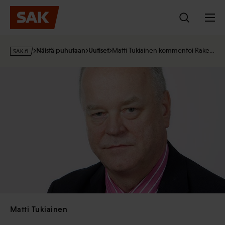
Hyppää
sisältöön
s
Näistä puhutaan
Uutiset
Matti Tukiainen kommentoi Rake…
a
k
·
f
i
Matti Tukiainen