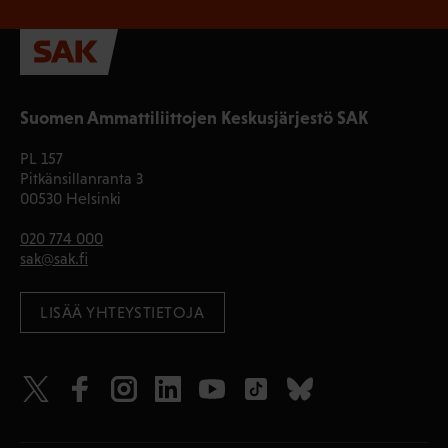
Suomen Ammattiliittojen Keskusjärjestö SAK
PL 157
Pitkänsillanranta 3
00530 Helsinki
020 774 000
sak@sak.fi
LISÄÄ YHTEYSTIETOJA