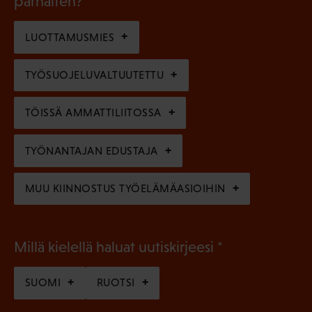
parhaiten?
e
o
i
n
l
LUOTTAMUSMIES
n
)
l
e
TYÖSUOJELUVALTUUTETTU
i
n
n
)
TÖISSÄ AMMATTILIITOSSA
e
n
TYÖNANTAJAN EDUSTAJA
)
MUU KIINNOSTUS TYÖELÄMÄASIOIHIN
(
Millä kielellä haluat uutiskirjeesi
P
SUOMI
RUOTSI
a