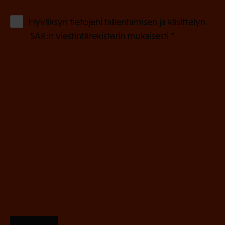
k
o
(
Hyväksyn tietojeni tallentamisen ja käsittelyn
P
l
SAK:n viestintärekisterin
mukaisesti *
a
l
k
i
o
n
l
e
l
i
n
n
)
e
n
)