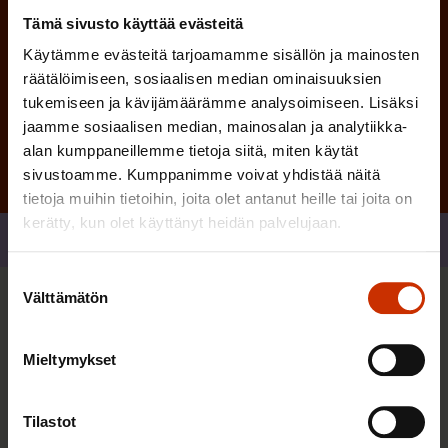
Tämä sivusto käyttää evästeitä
Käytämme evästeitä tarjoamamme sisällön ja mainosten
räätälöimiseen, sosiaalisen median ominaisuuksien
Tilaa
tukemiseen ja kävijämäärämme analysoimiseen. Lisäksi
jaamme sosiaalisen median, mainosalan ja analytiikka-
alan kumppaneillemme tietoja siitä, miten käytät
sivustoamme. Kumppanimme voivat yhdistää näitä
tietoja muihin tietoihin, joita olet antanut heille tai joita on
kerätty, kun olet käyttänyt heidän palvelujaan.
Jaa
Suostumuksen
Välttämätön
valinta
Sinua saattaa myös kiinnostaa
Mieltymykset
TASA-ARVO JA YHDENVERTAISUUS
Tilastot