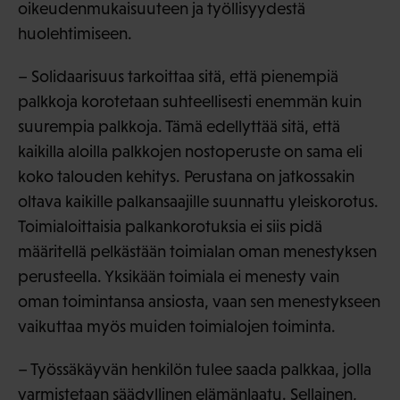
oikeudenmukaisuuteen ja työllisyydestä
huolehtimiseen.
– Solidaarisuus tarkoittaa sitä, että pienempiä
palkkoja korotetaan suhteellisesti enemmän kuin
suurempia palkkoja. Tämä edellyttää sitä, että
kaikilla aloilla palkkojen nostoperuste on sama eli
koko talouden kehitys. Perustana on jatkossakin
oltava kaikille palkansaajille suunnattu yleiskorotus.
Toimialoittaisia palkankorotuksia ei siis pidä
määritellä pelkästään toimialan oman menestyksen
perusteella. Yksikään toimiala ei menesty vain
oman toimintansa ansiosta, vaan sen menestykseen
vaikuttaa myös muiden toimialojen toiminta.
– Työssäkäyvän henkilön tulee saada palkkaa, jolla
varmistetaan säädyllinen elämänlaatu. Sellainen,