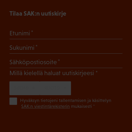
Tilaa SAK:n uutiskirje
(Pakollinen)
Etunimi
(Pakollinen)
Sukunimi
(Pakollinen)
Sähköpostiosoite
(Pakollinen)
Millä kielellä haluat uutiskirjeesi
SUOMI
RUOTSI
(Pa
Hyväksyn tietojeni tallentamisen ja käsittelyn
SAK:n viestintärekisterin
mukaisesti *