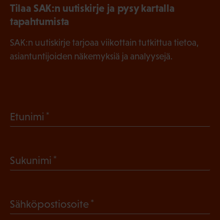
Tilaa SAK:n uutiskirje ja pysy kartalla
tapahtumista
SAK:n uutiskirje tarjoaa viikottain tutkittua tietoa,
asiantuntijoiden näkemyksiä ja analyysejä.
(
Etunimi
P
a
(
Sukunimi
k
P
o
a
l
(
Sähköpostiosoite
k
l
P