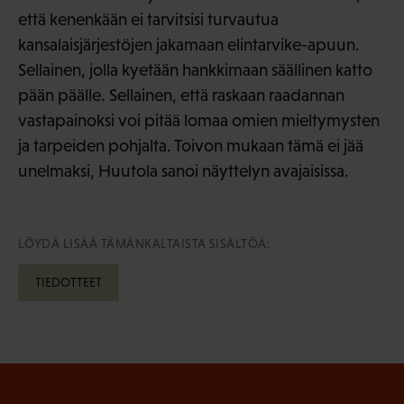
että kenenkään ei tarvitsisi turvautua
kansalaisjärjestöjen jakamaan elintarvike-apuun.
Sellainen, jolla kyetään hankkimaan säällinen katto
pään päälle. Sellainen, että raskaan raadannan
vastapainoksi voi pitää lomaa omien mieltymysten
ja tarpeiden pohjalta. Toivon mukaan tämä ei jää
unelmaksi, Huutola sanoi näyttelyn avajaisissa.
LÖYDÄ LISÄÄ TÄMÄNKALTAISTA SISÄLTÖÄ:
TIEDOTTEET