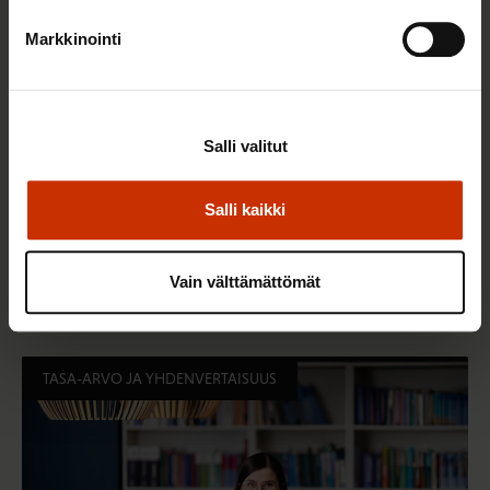
Markkinointi
Salli valitut
Salli kaikki
3.6.2026 13:34
Mikä muuttui määräaikaisissa työsuhteissa? Lue
Vain välttämättömät
juristin vastaukset!
TASA-ARVO JA YHDENVERTAISUUS