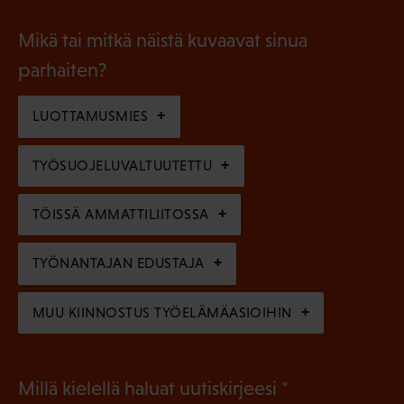
o
i
a
l
Mikä tai mitkä näistä kuvaavat sinua
n
k
l
parhaiten?
e
o
i
n
l
LUOTTAMUSMIES
n
)
l
e
TYÖSUOJELUVALTUUTETTU
i
n
n
)
TÖISSÄ AMMATTILIITOSSA
e
n
TYÖNANTAJAN EDUSTAJA
)
MUU KIINNOSTUS TYÖELÄMÄASIOIHIN
(
Millä kielellä haluat uutiskirjeesi