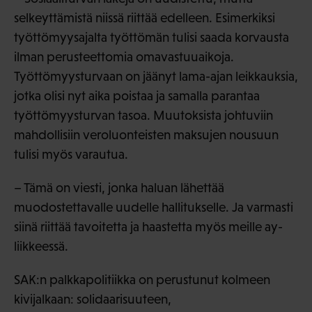
selkeyttämistä niissä riittää edelleen. Esimerkiksi
työttömyysajalta työttömän tulisi saada korvausta
ilman perusteettomia omavastuuaikoja.
Työttömyysturvaan on jäänyt lama-ajan leikkauksia,
jotka olisi nyt aika poistaa ja samalla parantaa
työttömyysturvan tasoa. Muutoksista johtuviin
mahdollisiin veroluonteisten maksujen nousuun
tulisi myös varautua.
– Tämä on viesti, jonka haluan lähettää
muodostettavalle uudelle hallitukselle. Ja varmasti
siinä riittää tavoitetta ja haastetta myös meille ay-
liikkeessä.
SAK:n palkkapolitiikka on perustunut kolmeen
kivijalkaan: solidaarisuuteen,