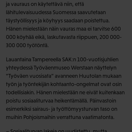
ja vauraus on käytettävä niin, että
lähitulevaisuudessa Suomessa saavutetaan
täystyöllisyys ja köyhyys saadaan poistettua.
Hänen mielestään näin vauras maa ei tarvitse 600
000 köyhää eikä, laskutavasta riippuen, 200 000-
300 000 työtöntä.
Lauantaina Tampereella SAK:n 100-vuotisjuhlien
yhteydessä Työväenmuseo Werstaan näyttelyn
”Työväen vuosisata” avanneen Huutolan mukaan
työn ja työntekijän kohtaanto-ongelmat ovat osin
todellisiakin. Hänen mielestään ne eivät kuitenkaan
poistu sosiaaliturvaa heikentämällä. Päinvastoin
esimerkiksi sairaus- ja työttömyysturvan taso on
muihin Pohjoismaihin verrattuna vaatimatonta.
– Sosiaaliturvan lakeja on uudistettu, mutta