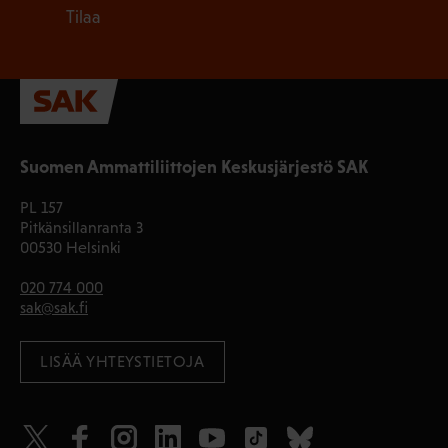
Tilaa
Suomen Ammattiliittojen Keskusjärjestö SAK
PL 157
Pitkänsillanranta 3
00530 Helsinki
020 774 000
sak@sak.fi
LISÄÄ YHTEYSTIETOJA