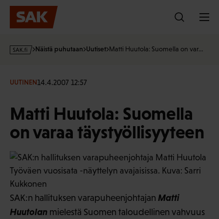
Hyppää
sisältöön
s
Näistä puhutaan
Uutiset
Matti Huutola: Suomella on var…
a
k
·
14.4.2007 12:57
UUTINEN
f
i
Matti Huutola: Suomella
on varaa täystyöllisyyteen
Matti
SAK:n hallituksen varapuheenjohtajan
Huutolan
mielestä Suomen taloudellinen vahvuus