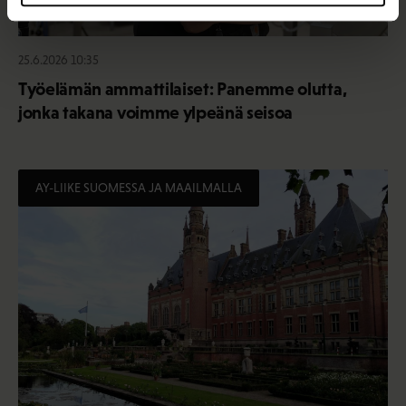
25.6.2026 10:35
Työelämän ammattilaiset: Panemme olutta,
jonka takana voimme ylpeänä seisoa
AY-LIIKE SUOMESSA JA MAAILMALLA