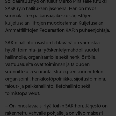
Solidaarisuustyö on tullut Marko Piiraiselle tutuksi
SASK ry:n hallituksen jäsenenä. Hän on myös
suomalaisten palkansaajakeskusjärjestöjen
kuljetusalan liittojen muodostaman Kuljetusalan
Ammattiliittojen Federaation KAF:n puheenjohtaja.
SAK:n hallinto-osaston tehtävänä on varmistaa
hyvät toiminta- ja työskentelymahdollisuudet
hallinnolle, organisaatiolle sekä henkilöstölle.
Vastuualueita ovat toiminnan ja talouden
suunnittelu ja seuranta, strategisen suunnittelun
organisointi, henkilöstöpolitiikka, sijoitustoiminta,
talous- ja palkkahallinto, tietohallinto sekä
toimistopalvelut.
– On innostavaa siirtyä töihin SAK:hon. Järjestö on
rakennettu vahvalle pohjalle ja on ylivoimaisesti