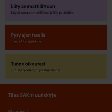
Liity ammattiliittoon
Löydä oma ammattiliittosi ja liity jo tänään.
Pysy ajan tasalla
Tilaa SAK:n uutiskirje.
Tunne oikeutesi
Tutustu työelämän pelisääntöihin.
Tilaa SAK:n uutiskirje
(Pakollinen)
Etunimi