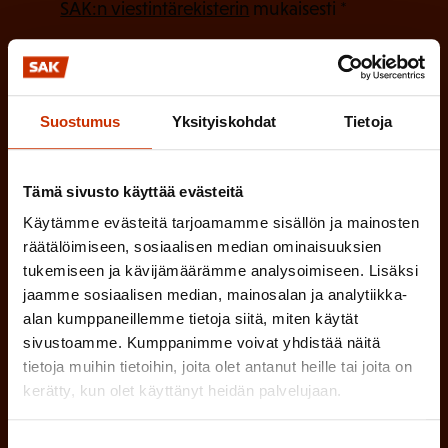
P
l
SAK:n viestintärekisterin
mukaisesti *
a
l
k
i
o
n
l
Suostumus
Yksityiskohdat
Tietoja
e
l
i
n
n
Tämä sivusto käyttää evästeitä
)
e
Käytämme evästeitä tarjoamamme sisällön ja mainosten
n
räätälöimiseen, sosiaalisen median ominaisuuksien
tukemiseen ja kävijämäärämme analysoimiseen. Lisäksi
)
jaamme sosiaalisen median, mainosalan ja analytiikka-
alan kumppaneillemme tietoja siitä, miten käytät
sivustoamme. Kumppanimme voivat yhdistää näitä
tietoja muihin tietoihin, joita olet antanut heille tai joita on
kerätty, kun olet käyttänyt heidän palvelujaan.
Tilaa
Suostumuksen