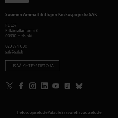
Suomen Ammattiliittojen Keskusjärjestö SAK
PL 157
Pitkänsillanranta 3
00530 Helsinki
020 774 000
sak@sak.fi
LISÄÄ YHTEYSTIETOJA
Tietosuojaseloste
Palaute
Saavutettavuusseloste