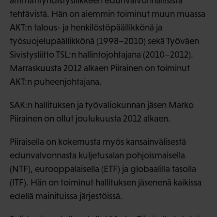
ammattiyhdistysliikkeen edunvalvonnallisista
tehtävistä. Hän on aiemmin toiminut muun muassa
AKT:n talous- ja henkilöstöpäällikkönä ja
työsuojelupäällikkönä (1998–2010) sekä Työväen
Sivistysliitto TSL:n hallintojohtajana (2010–2012).
Marraskuusta 2012 alkaen Piirainen on toiminut
AKT:n puheenjohtajana.
SAK:n hallituksen ja työvaliokunnan jäsen Marko
Piirainen on ollut joulukuusta 2012 alkaen.
Piiraisella on kokemusta myös kansainvälisestä
edunvalvonnasta kuljetusalan pohjoismaisella
(NTF), eurooppalaisella (ETF) ja globaalilla tasolla
(ITF). Hän on toiminut hallituksen jäsenenä kaikissa
edellä mainituissa järjestöissä.