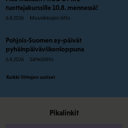
tuottajakurssille 10.8. mennessä!
Muusikkojen liitto
6.8.2026
Pohjois-Suomen ay-päivät
pyhäinpäiväviikonloppuna
Sähköliitto
6.8.2026
Kaikki liittojen uutiset
Pikalinkit