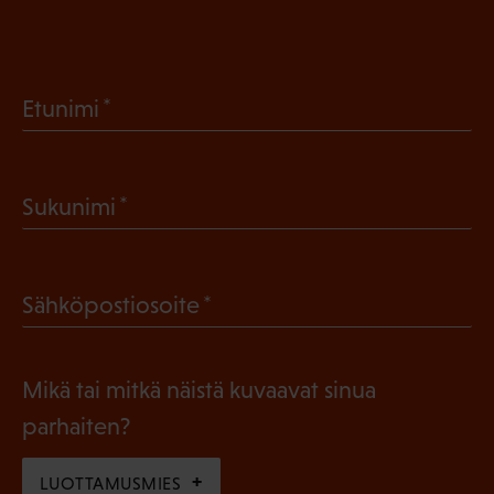
(
Etunimi
P
a
(
Sukunimi
k
P
o
a
l
(
Sähköpostiosoite
k
l
P
o
i
a
l
Mikä tai mitkä näistä kuvaavat sinua
n
k
l
parhaiten?
e
o
i
n
l
LUOTTAMUSMIES