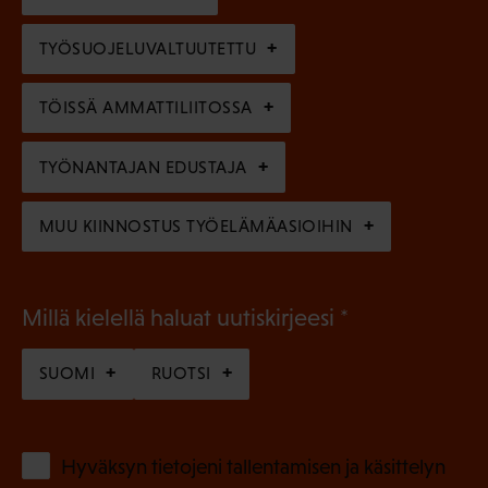
n
)
l
e
TYÖSUOJELUVALTUUTETTU
i
n
n
)
TÖISSÄ AMMATTILIITOSSA
e
n
TYÖNANTAJAN EDUSTAJA
)
MUU KIINNOSTUS TYÖELÄMÄASIOIHIN
(
Millä kielellä haluat uutiskirjeesi
P
SUOMI
RUOTSI
a
k
o
(
Hyväksyn tietojeni tallentamisen ja käsittelyn