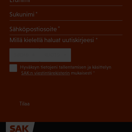
(Pakollinen)
Sukunimi
(Pakollinen)
Sähköpostiosoite
(Pakollinen)
Millä kielellä haluat uutiskirjeesi
SUOMI
RUOTSI
(Pa
Hyväksyn tietojeni tallentamisen ja käsittelyn
SAK:n viestintärekisterin
mukaisesti *
Tilaa