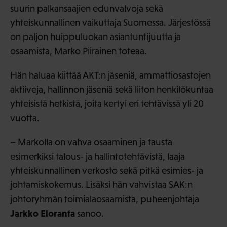
suurin palkansaajien edunvalvoja sekä
yhteiskunnallinen vaikuttaja Suomessa. Järjestössä
on paljon huippuluokan asiantuntijuutta ja
osaamista, Marko Piirainen toteaa.
Hän haluaa kiittää AKT:n jäseniä, ammattiosastojen
aktiiveja, hallinnon jäseniä sekä liiton henkilökuntaa
yhteisistä hetkistä, joita kertyi eri tehtävissä yli 20
vuotta.
– Markolla on vahva osaaminen ja tausta
esimerkiksi talous- ja hallintotehtävistä, laaja
yhteiskunnallinen verkosto sekä pitkä esimies- ja
johtamiskokemus. Lisäksi hän vahvistaa SAK:n
johtoryhmän toimialaosaamista, puheenjohtaja
Jarkko Eloranta
sanoo.