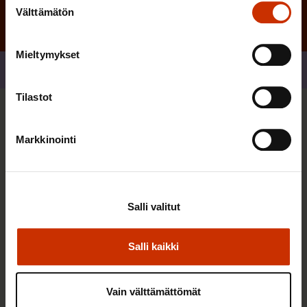
Välttämätön
valinta
Mieltymykset
Jaa
Tilastot
Sinua saattaa myös kiinnostaa
Markkinointi
AY-LIIKE SUOMESSA JA MAAILMALLA
Salli valitut
Salli kaikki
Vain välttämättömät