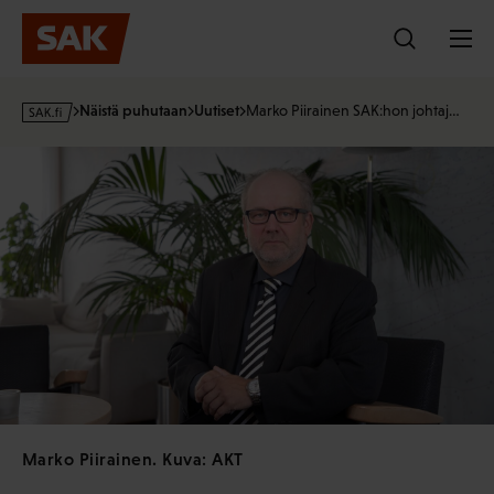
Hyppää
sisältöön
s
Näistä puhutaan
Uutiset
Marko Piirainen SAK:hon johtaj…
a
k
·
f
i
Marko Piirainen. Kuva: AKT