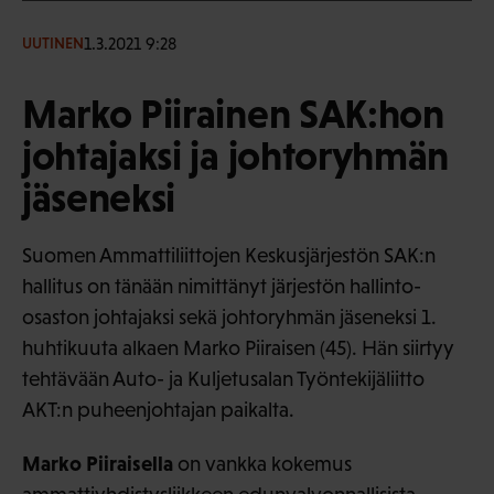
1.3.2021 9:28
UUTINEN
Marko Piirainen SAK:hon
johtajaksi ja johtoryhmän
jäseneksi
Suomen Ammattiliittojen Keskusjärjestön SAK:n
hallitus on tänään nimittänyt järjestön hallinto-
osaston johtajaksi sekä johtoryhmän jäseneksi 1.
huhtikuuta alkaen Marko Piiraisen (45). Hän siirtyy
tehtävään Auto- ja Kuljetusalan Työntekijäliitto
AKT:n puheenjohtajan paikalta.
Marko Piiraisella
on vankka kokemus