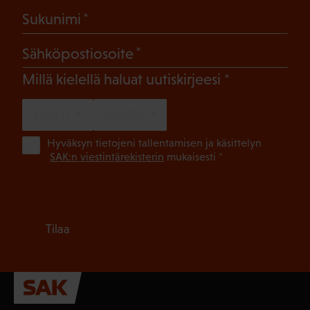
(Pakollinen)
Sukunimi
(Pakollinen)
Sähköpostiosoite
(Pakollinen)
Millä kielellä haluat uutiskirjeesi
SUOMI
RUOTSI
(Pa
Hyväksyn tietojeni tallentamisen ja käsittelyn
SAK:n viestintärekisterin
mukaisesti *
Tilaa