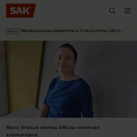
Hyppää
sisältöön
s
Näistä puhutaan
Uutiset
Maria Virkkula aloittaa SAK:ss…
a
k
·
f
i
Maria Virkkula aloittaa SAK:ssa viestinnän
asiantuntijana.