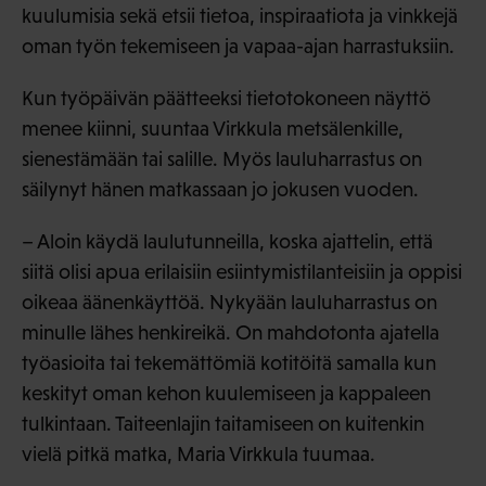
kuulumisia sekä etsii tietoa, inspiraatiota ja vinkkejä
oman työn tekemiseen ja vapaa-ajan harrastuksiin.
Kun työpäivän päätteeksi tietotokoneen näyttö
menee kiinni, suuntaa Virkkula metsälenkille,
sienestämään tai salille. Myös lauluharrastus on
säilynyt hänen matkassaan jo jokusen vuoden.
– Aloin käydä laulutunneilla, koska ajattelin, että
siitä olisi apua erilaisiin esiintymistilanteisiin ja oppisi
oikeaa äänenkäyttöä. Nykyään lauluharrastus on
minulle lähes henkireikä. On mahdotonta ajatella
työasioita tai tekemättömiä kotitöitä samalla kun
keskityt oman kehon kuulemiseen ja kappaleen
tulkintaan. Taiteenlajin taitamiseen on kuitenkin
vielä pitkä matka, Maria Virkkula tuumaa.