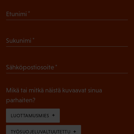
(
Etunimi
P
a
(
Sukunimi
k
P
o
a
l
(
Sähköpostiosoite
k
l
P
o
i
a
l
Mikä tai mitkä näistä kuvaavat sinua
n
k
l
parhaiten?
e
o
i
n
l
LUOTTAMUSMIES
n
)
l
e
TYÖSUOJELUVALTUUTETTU