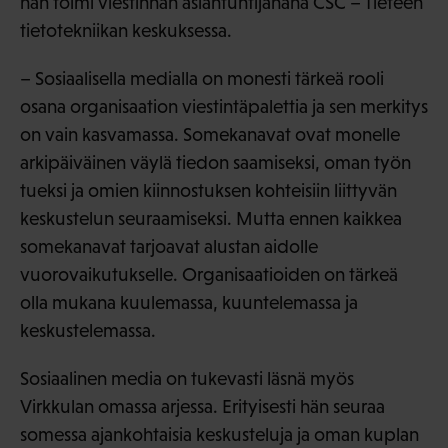
hän toimi viestinnän asiantuntijanana CSC – Tieteen
tietotekniikan keskuksessa.
– Sosiaalisella medialla on monesti tärkeä rooli
osana organisaation viestintäpalettia ja sen merkitys
on vain kasvamassa. Somekanavat ovat monelle
arkipäiväinen väylä tiedon saamiseksi, oman työn
tueksi ja omien kiinnostuksen kohteisiin liittyvän
keskustelun seuraamiseksi. Mutta ennen kaikkea
somekanavat tarjoavat alustan aidolle
vuorovaikutukselle. Organisaatioiden on tärkeä
olla mukana kuulemassa, kuuntelemassa ja
keskustelemassa.
Sosiaalinen media on tukevasti läsnä myös
Virkkulan omassa arjessa. Erityisesti hän seuraa
somessa ajankohtaisia keskusteluja ja oman kuplan