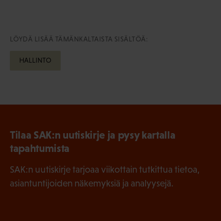
LÖYDÄ LISÄÄ TÄMÄNKALTAISTA SISÄLTÖÄ:
HALLINTO
Tilaa SAK:n uutiskirje ja pysy kartalla
tapahtumista
SAK:n uutiskirje tarjoaa viikottain tutkittua tietoa,
asiantuntijoiden näkemyksiä ja analyysejä.