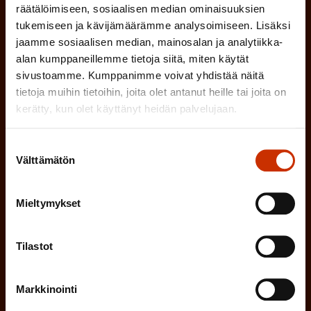
k
räätälöimiseen, sosiaalisen median ominaisuuksien
i
o
tukemiseen ja kävijämäärämme analysoimiseen. Lisäksi
n
l
jaamme sosiaalisen median, mainosalan ja analytiikka-
e
alan kumppaneillemme tietoja siitä, miten käytät
l
sivustoamme. Kumppanimme voivat yhdistää näitä
i
n
tietoja muihin tietoihin, joita olet antanut heille tai joita on
n
)
kerätty, kun olet käyttänyt heidän palvelujaan.
e
n
Suostumuksen
)
Välttämätön
valinta
Mieltymykset
Tilaa
Tilastot
Markkinointi