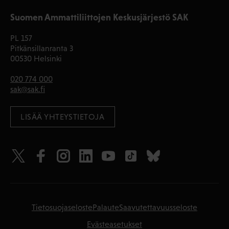
Suomen Ammattiliittojen Keskusjärjestö SAK
PL 157
Pitkänsillanranta 3
00530 Helsinki
020 774 000
sak@sak.fi
LISÄÄ YHTEYSTIETOJA
Tietosuojaseloste
Palaute
Saavutettavuusseloste
Evästeasetukset