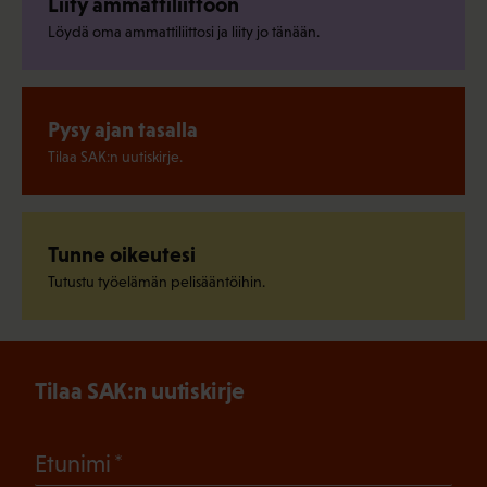
Liity ammattiliittoon
Löydä oma ammattiliittosi ja liity jo tänään.
Pysy ajan tasalla
Tilaa SAK:n uutiskirje.
Tunne oikeutesi
Tutustu työelämän pelisääntöihin.
Tilaa SAK:n uutiskirje
(Pakollinen)
Etunimi