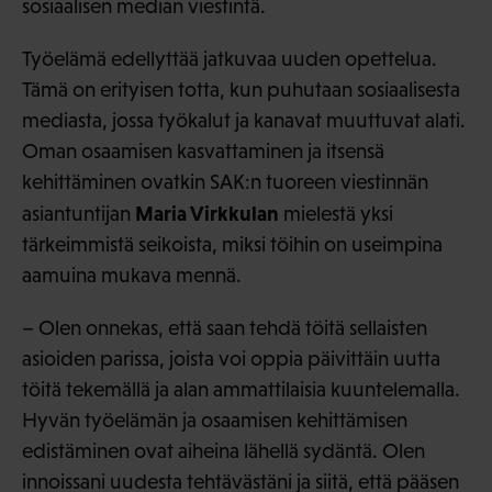
sosiaalisen median viestintä.
Työelämä edellyttää jatkuvaa uuden opettelua.
Tämä on erityisen totta, kun puhutaan sosiaalisesta
mediasta, jossa työkalut ja kanavat muuttuvat alati.
Oman osaamisen kasvattaminen ja itsensä
kehittäminen ovatkin SAK:n tuoreen viestinnän
Maria Virkkulan
asiantuntijan
mielestä yksi
tärkeimmistä seikoista, miksi töihin on useimpina
aamuina mukava mennä.
– Olen onnekas, että saan tehdä töitä sellaisten
asioiden parissa, joista voi oppia päivittäin uutta
töitä tekemällä ja alan ammattilaisia kuuntelemalla.
Hyvän työelämän ja osaamisen kehittämisen
edistäminen ovat aiheina lähellä sydäntä. Olen
innoissani uudesta tehtävästäni ja siitä, että pääsen