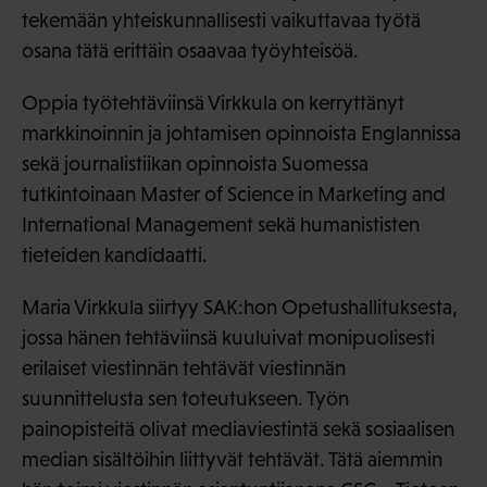
tekemään yhteiskunnallisesti vaikuttavaa työtä
osana tätä erittäin osaavaa työyhteisöä.
Oppia työtehtäviinsä Virkkula on kerryttänyt
markkinoinnin ja johtamisen opinnoista Englannissa
sekä journalistiikan opinnoista Suomessa
tutkintoinaan Master of Science in Marketing and
International Management sekä humanististen
tieteiden kandidaatti.
Maria Virkkula siirtyy SAK:hon Opetushallituksesta,
jossa hänen tehtäviinsä kuuluivat monipuolisesti
erilaiset viestinnän tehtävät viestinnän
suunnittelusta sen toteutukseen. Työn
painopisteitä olivat mediaviestintä sekä sosiaalisen
median sisältöihin liittyvät tehtävät. Tätä aiemmin