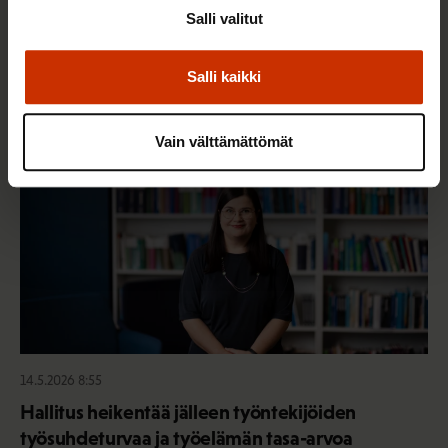
Mikä muuttui määräaikaisissa työsuhteissa? Lue
Salli valitut
juristin vastaukset!
Salli kaikki
TASA-ARVO JA YHDENVERTAISUUS
Vain välttämättömät
14.5.2026 8:55
Hallitus heikentää jälleen työntekijöiden
työsuhdeturvaa ja työelämän tasa-arvoa