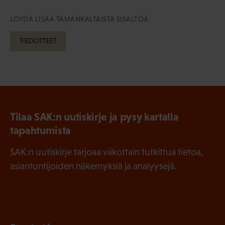
LÖYDÄ LISÄÄ TÄMÄNKALTAISTA SISÄLTÖÄ:
TIEDOTTEET
Tilaa SAK:n uutiskirje ja pysy kartalla
tapahtumista
SAK:n uutiskirje tarjoaa viikottain tutkittua tietoa,
asiantuntijoiden näkemyksiä ja analyysejä.