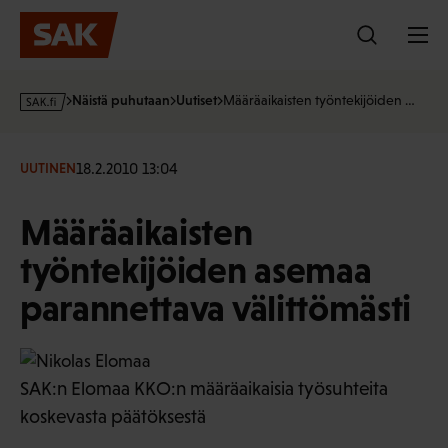
Hyppää
sisältöön
s
Näistä puhutaan
Uutiset
Määräaikaisten työntekijöiden …
a
k
·
18.2.2010 13:04
UUTINEN
f
i
Määräaikaisten
työntekijöiden asemaa
parannettava välittömästi
SAK:n Elomaa KKO:n määräaikaisia työsuhteita
koskevasta päätöksestä