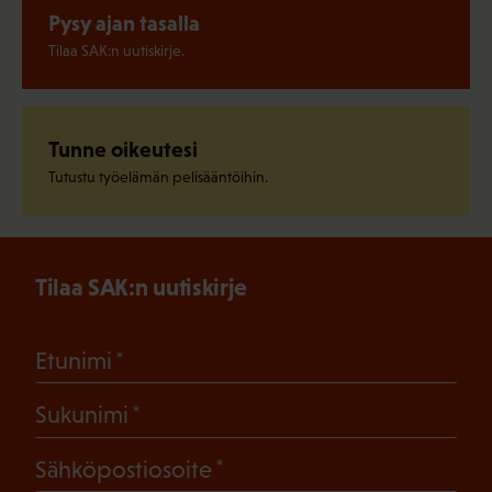
Pysy ajan tasalla
Tilaa SAK:n uutiskirje.
Tunne oikeutesi
Tutustu työelämän pelisääntöihin.
Tilaa SAK:n uutiskirje
(Pakollinen)
Etunimi
(Pakollinen)
Sukunimi
(Pakollinen)
Sähköpostiosoite