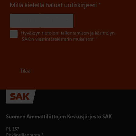
(Pakollinen)
Millä kielellä haluat uutiskirjeesi
SUOMI
RUOTSI
(Pa
Hyväksyn tietojeni tallentamisen ja käsittelyn
SAK:n viestintärekisterin
mukaisesti *
Tilaa
Suomen Ammattiliittojen Keskusjärjestö SAK
PL 157
Pitkänsillanranta 3