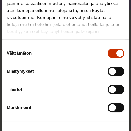
Jaa
jaamme sosiaalisen median, mainosalan ja analytiikka-
alan kumppaneillemme tietoja siitä, miten käytät
sivustoamme. Kumppanimme voivat yhdistää näitä
Sinua saattaa myös kiinnostaa
tietoja muihin tietoihin, joita olet antanut heille tai joita on
kerätty, kun olet käyttänyt heidän palvelujaan.
TASA-ARVO JA YHDENVERTAISUUS
Suostumuksen
Välttämätön
valinta
Mieltymykset
Tilastot
Markkinointi
3.6.2026 13:34