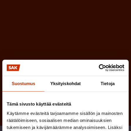
n
l
e
l
i
n
n
)
e
n
)
Suostumus
Yksityiskohdat
Tietoja
Tilaa
Tämä sivusto käyttää evästeitä
Käytämme evästeitä tarjoamamme sisällön ja mainosten
räätälöimiseen, sosiaalisen median ominaisuuksien
tukemiseen ja kävijämäärämme analysoimiseen. Lisäksi