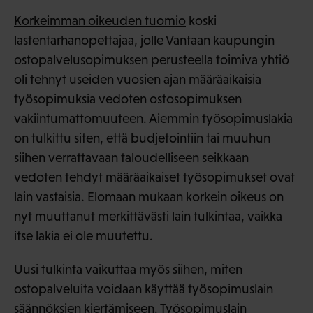
Korkeimman oikeuden tuomio
koski
lastentarhanopettajaa, jolle Vantaan kaupungin
ostopalvelusopimuksen perusteella toimiva yhtiö
oli tehnyt useiden vuosien ajan määräaikaisia
työsopimuksia vedoten ostosopimuksen
vakiintumattomuuteen. Aiemmin työsopimuslakia
on tulkittu siten, että budjetointiin tai muuhun
siihen verrattavaan taloudelliseen seikkaan
vedoten tehdyt määräaikaiset työsopimukset ovat
lain vastaisia. Elomaan mukaan korkein oikeus on
nyt muuttanut merkittävästi lain tulkintaa, vaikka
itse lakia ei ole muutettu.
Uusi tulkinta vaikuttaa myös siihen, miten
ostopalveluita voidaan käyttää työsopimuslain
säännöksien kiertämiseen. Työsopimuslain