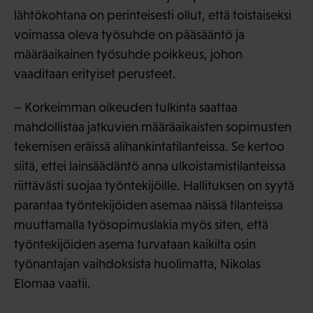
lähtökohtana on perinteisesti ollut, että toistaiseksi
voimassa oleva työsuhde on pääsääntö ja
määräaikainen työsuhde poikkeus, johon
vaaditaan erityiset perusteet.
– Korkeimman oikeuden tulkinta saattaa
mahdollistaa jatkuvien määräaikaisten sopimusten
tekemisen eräissä alihankintatilanteissa. Se kertoo
siitä, ettei lainsäädäntö anna ulkoistamistilanteissa
riittävästi suojaa työntekijöille. Hallituksen on syytä
parantaa työntekijöiden asemaa näissä tilanteissa
muuttamalla työsopimuslakia myös siten, että
työntekijöiden asema turvataan kaikilta osin
työnantajan vaihdoksista huolimatta, Nikolas
Elomaa vaatii.