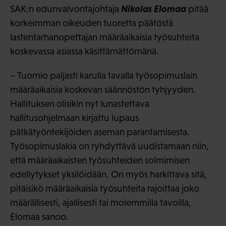
Nikolas Elomaa
SAK:n edunvalvontajohtaja
pitää
korkeimman oikeuden tuoretta päätöstä
lastentarhanopettajan määräaikaisia työsuhteita
koskevassa asiassa käsittämättömänä.
– Tuomio paljasti karulla tavalla työsopimuslain
määräaikaisia koskevan säännöstön tyhjyyden.
Hallituksen olisikin nyt lunastettava
hallitusohjelmaan kirjattu lupaus
pätkätyöntekijöiden aseman parantamisesta.
Työsopimuslakia on ryhdyttävä uudistamaan niin,
että määräaikaisten työsuhteiden solmimisen
edellytykset yksilöidään. On myös harkittava sitä,
pitäisikö määräaikaisia työsuhteita rajoittaa joko
määrällisesti, ajallisesti tai molemmilla tavoilla,
Elomaa sanoo.