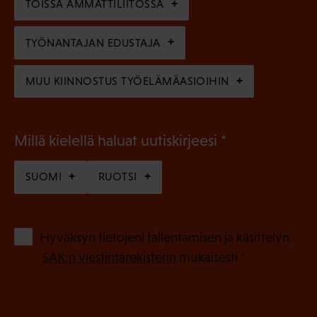
)
TÖISSÄ AMMATTILIITOSSA
e
n
TYÖNANTAJAN EDUSTAJA
)
MUU KIINNOSTUS TYÖELÄMÄASIOIHIN
(
Millä kielellä haluat uutiskirjeesi
P
SUOMI
RUOTSI
a
k
o
(
Hyväksyn tietojeni tallentamisen ja käsittelyn
P
l
SAK:n viestintärekisterin
mukaisesti *
a
l
k
i
o