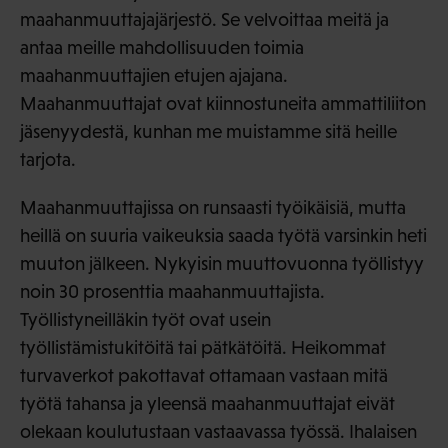
maahanmuuttajajärjestö. Se velvoittaa meitä ja
antaa meille mahdollisuuden toimia
maahanmuuttajien etujen ajajana.
Maahanmuuttajat ovat kiinnostuneita ammattiliiton
jäsenyydestä, kunhan me muistamme sitä heille
tarjota.
Maahanmuuttajissa on runsaasti työikäisiä, mutta
heillä on suuria vaikeuksia saada työtä varsinkin heti
muuton jälkeen. Nykyisin muuttovuonna työllistyy
noin 30 prosenttia maahanmuuttajista.
Työllistyneilläkin työt ovat usein
työllistämistukitöitä tai pätkätöitä. Heikommat
turvaverkot pakottavat ottamaan vastaan mitä
työtä tahansa ja yleensä maahanmuuttajat eivät
olekaan koulutustaan vastaavassa työssä. Ihalaisen