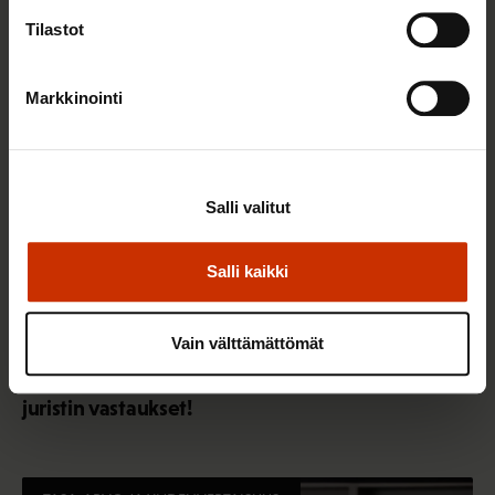
Tilastot
TASA-ARVO JA YHDENVERTAISUUS
Markkinointi
Salli valitut
Salli kaikki
Vain välttämättömät
3.6.2026 13:34
Mikä muuttui määräaikaisissa työsuhteissa? Lue
juristin vastaukset!