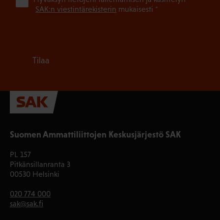
(Pa
SAK:n viestintärekisterin
mukaisesti *
Tilaa
Suomen Ammattiliittojen Keskusjärjestö SAK
PL 157
Pitkänsillanranta 3
00530 Helsinki
020 774 000
sak@sak.fi