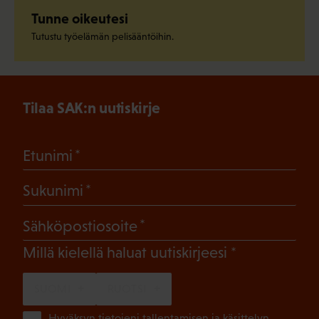
Tunne oikeutesi
Tutustu työelämän pelisääntöihin.
Tilaa SAK:n uutiskirje
(Pakollinen)
Etunimi
(Pakollinen)
Sukunimi
(Pakollinen)
Sähköpostiosoite
(Pakollinen)
Millä kielellä haluat uutiskirjeesi
SUOMI
RUOTSI
Hyväksyn tietojeni tallentamisen ja käsittelyn