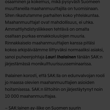
osaaminen ja kokemus, mikä pysyvästi Suomeen
muuttaneilla maahanmuuttajilla on tuomisinaan.
Siten rikastutamme parhaiten koko yhteiskuntaa.
Maahanmuuttajat ovat mahdollisuus, ei uhka.
Ammattiyhdistysliikkeen tehtävä on omalta
osaltaan purkaa ennakkoluulojen muuria.
Rinnakkaiselo maahanmuuttajien kanssa pitäisi
kokea arkipäiväämme liittyväksi normaaliksi asiaksi,
Lauri Ihalainen
sanoi puheenjohtaja
tänään SAK:n
järjestämässä monikulttuurisuusseminaarissa.
Ihalainen korosti, että SAK:lla on edunvalvojan rooli
jo maassa olevien maahanmuuttajien asioiden
hoitamisessa. SAK:n liittoihin on järjestäytynyt noin
10 000 maahanmuuttajaa.
– SAK:lainen ay-liike on Suomen suurin