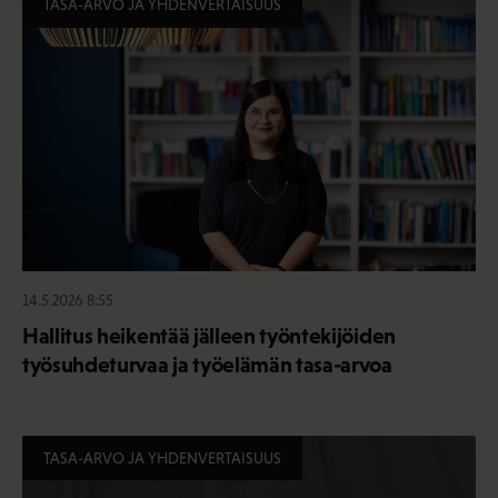
TASA-ARVO JA YHDENVERTAISUUS
14.5.2026 8:55
Hallitus heikentää jälleen työntekijöiden
työsuhdeturvaa ja työelämän tasa-arvoa
TASA-ARVO JA YHDENVERTAISUUS