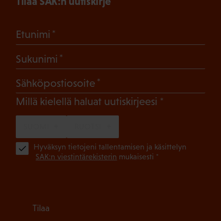
Tilaa SAK:n uutiskirje
(Pakollinen)
Etunimi
(Pakollinen)
Sukunimi
(Pakollinen)
Sähköpostiosoite
(Pakollinen)
Millä kielellä haluat uutiskirjeesi
SUOMI
RUOTSI
(Pa
Hyväksyn tietojeni tallentamisen ja käsittelyn
SAK:n viestintärekisterin
mukaisesti *
Tilaa