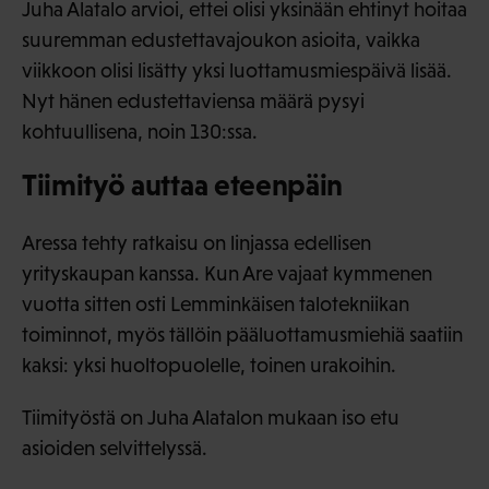
Juha Alatalo arvioi, ettei olisi yksinään ehtinyt hoitaa
suuremman edustettavajoukon asioita, vaikka
viikkoon olisi lisätty yksi luottamusmiespäivä lisää.
Nyt hänen edustettaviensa määrä pysyi
kohtuullisena, noin 130:ssa.
Tiimityö auttaa eteenpäin
Aressa tehty ratkaisu on linjassa edellisen
yrityskaupan kanssa. Kun Are vajaat kymmenen
vuotta sitten osti Lemminkäisen talotekniikan
toiminnot, myös tällöin pääluottamusmiehiä saatiin
kaksi: yksi huoltopuolelle, toinen urakoihin.
Tiimityöstä on Juha Alatalon mukaan iso etu
asioiden selvittelyssä.