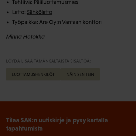
Tehtävä: Pääluottamusmies
Liitto:
Sähköliitto
Työpaikka: Are Oy:n Vantaan konttori
Minna Hotokka
LÖYDÄ LISÄÄ TÄMÄNKALTAISTA SISÄLTÖÄ:
LUOTTAMUSHENKILÖT
NÄIN SEN TEIN
Tilaa SAK:n uutiskirje ja pysy kartalla
tapahtumista