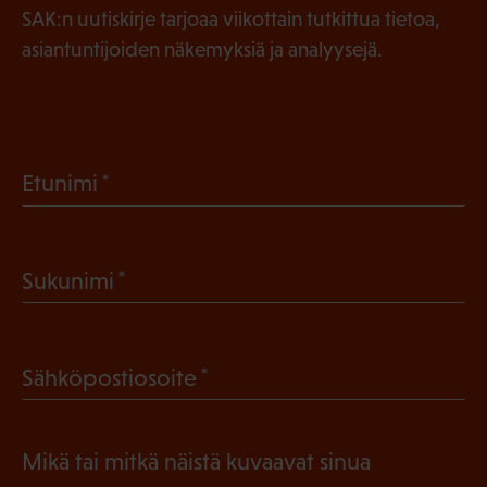
SAK:n uutiskirje tarjoaa viikottain tutkittua tietoa,
asiantuntijoiden näkemyksiä ja analyysejä.
(
Etunimi
P
a
(
Sukunimi
k
P
o
a
l
(
Sähköpostiosoite
k
l
P
o
i
a
l
Mikä tai mitkä näistä kuvaavat sinua
n
k