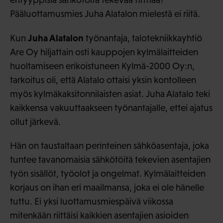
Pääluottamusmies Juha Alatalon mielestä ei riitä.
Juha Alatalon
Kun
työnantaja, talotekniikkayhtiö
Are Oy hiljattain osti kauppojen kylmälaitteiden
huoltamiseen erikoistuneen Kylmä-2000 Oy:n,
tarkoitus oli, että Alatalo ottaisi yksin kontolleen
myös kylmäkaksitonnilaisten asiat. Juha Alatalo teki
kaikkensa vakuuttaakseen työnantajalle, ettei ajatus
ollut järkevä.
Hän on taustaltaan perinteinen sähköasentaja, joka
tuntee tavanomaisia sähkötöitä tekevien asentajien
työn sisällöt, työolot ja ongelmat. Kylmälaitteiden
korjaus on ihan eri maailmansa, joka ei ole hänelle
tuttu. Ei yksi luottamusmiespäivä viikossa
mitenkään riittäisi kaikkien asentajien asioiden