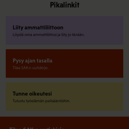
Pikalinkit
Liity ammattiliittoon
Löydä oma ammattiliittosi ja liity jo tänään.
Pysy ajan tasalla
Tilaa SAK:n uutiskirje.
Tunne oikeutesi
Tutustu työelämän pelisääntöihin.