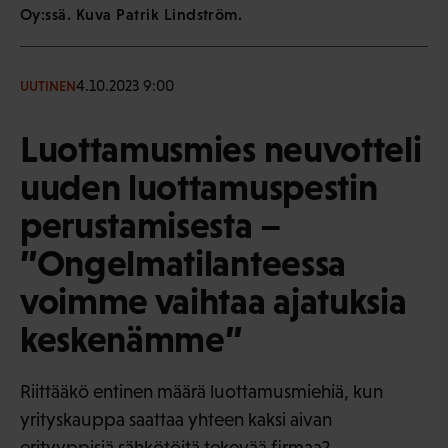
Oy:ssä. Kuva Patrik Lindström.
4.10.2023 9:00
UUTINEN
Luottamusmies neuvotteli
uuden luottamuspestin
perustamisesta –
”Ongelmatilanteessa
voimme vaihtaa ajatuksia
keskenämme”
Riittääkö entinen määrä luottamusmiehiä, kun
yrityskauppa saattaa yhteen kaksi aivan
erityyppisiä sähkötöitä tekevää firmaa?