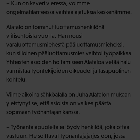
– Kun on kaveri vieressä, voimme
ongelmatilanteessa vaihtaa ajatuksia keskenämme.
Alatalo on toiminut luottamushenkilönä
viitisentoista vuotta. Hän nousi
varaluottamusmiehestä pääluottamusmieheksi,
kun silloinen pääluottamusmies vaihtoi työpaikkaa.
Yhteisten asioiden hoitamiseen Alataloa vetää halu
varmistaa työntekijöiden oikeudet ja tasapuolinen
kohtelu.
Viime aikoina sähköalalla on Juha Alatalon mukaan
yleistynyt se, että asioista on vaikea päästä
sopimaan työnantajan kanssa.
– Työnantajapuolelta ei löydy henkilöä, joka ottaa
vastuun. He soittavat työnantajajärjestöön, jossa