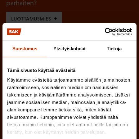
l
parhaiten?
e
o
i
n
l
LUOTTAMUSMIES
n
)
l
e
TYÖSUOJELUVALTUUTETTU
i
n
n
Suostumus
Yksityiskohdat
Tietoja
)
TÖISSÄ AMMATTILIITOSSA
e
n
TYÖNANTAJAN EDUSTAJA
Tämä sivusto käyttää evästeitä
)
Käytämme evästeitä tarjoamamme sisällön ja mainosten
MUU KIINNOSTUS TYÖELÄMÄASIOIHIN
räätälöimiseen, sosiaalisen median ominaisuuksien
tukemiseen ja kävijämäärämme analysoimiseen. Lisäksi
jaamme sosiaalisen median, mainosalan ja analytiikka-
alan kumppaneillemme tietoja siitä, miten käytät
(
Millä kielellä haluat uutiskirjeesi
sivustoamme. Kumppanimme voivat yhdistää näitä
P
tietoja muihin tietoihin, joita olet antanut heille tai joita on
SUOMI
RUOTSI
a
kerätty, kun olet käyttänyt heidän palvelujaan.