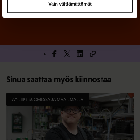
Vain välttämättömät
Tilaa
Jaa
Sinua saattaa myös kiinnostaa
AY-LIIKE SUOMESSA JA MAAILMALLA