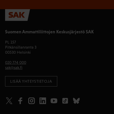
Suomen Ammattiliittojen Keskusjärjestö SAK
PL 157
Pitkänsillanranta 3
00530 Helsinki
020 774 000
sak@sak.fi
LISÄÄ YHTEYSTIETOJA