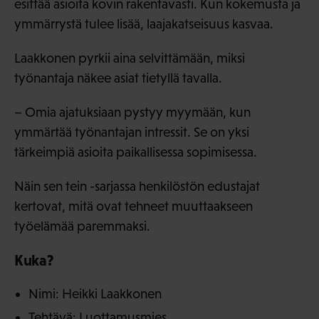
esittää asioita kovin rakentavasti. Kun kokemusta ja
ymmärrystä tulee lisää, laajakatseisuus kasvaa.
Laakkonen pyrkii aina selvittämään, miksi
työnantaja näkee asiat tietyllä tavalla.
– Omia ajatuksiaan pystyy myymään, kun
ymmärtää työnantajan intressit. Se on yksi
tärkeimpiä asioita paikallisessa sopimisessa.
Näin sen tein -sarjassa henkilöstön edustajat
kertovat, mitä ovat tehneet muuttaakseen
työelämää paremmaksi.
Kuka?
Nimi: Heikki Laakkonen
Tehtävä: Luottamusmies