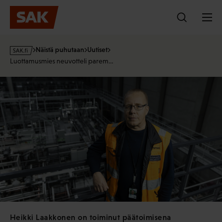
Hyppää
sisältöön
s
Näistä puhutaan
Uutiset
a
Luottamusmies neuvotteli parem…
k
·
f
i
Heikki Laakkonen on toiminut päätoimisena