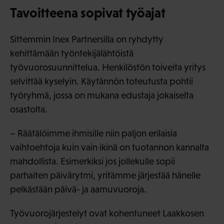
Tavoitteena sopivat työajat
Sittemmin Inex Partnersilla on ryhdytty
kehittämään työntekijälähtöistä
työvuorosuunnittelua. Henkilöstön toiveita yritys
selvittää kyselyin. Käytännön toteutusta pohtii
työryhmä, jossa on mukana edustaja jokaiselta
osastolta.
– Räätälöimme ihmisille niin paljon erilaisia
vaihtoehtoja kuin vain ikinä on tuotannon kannalta
mahdollista. Esimerkiksi jos jollekulle sopii
parhaiten päivärytmi, yritämme järjestää hänelle
pelkästään päivä- ja aamuvuoroja.
Työvuorojärjestelyt ovat kohentuneet Laakkosen