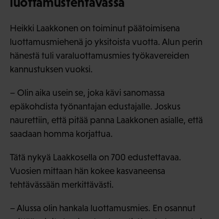
luottamustehtävässä
Heikki Laakkonen on toiminut päätoimisena
luottamusmiehenä jo yksitoista vuotta. Alun perin
hänestä tuli varaluottamusmies työkavereiden
kannustuksen vuoksi.
– Olin aika usein se, joka kävi sanomassa
epäkohdista työnantajan edustajalle. Joskus
naurettiin, että pitää panna Laakkonen asialle, että
saadaan homma korjattua.
Tätä nykyä Laakkosella on 700 edustettavaa.
Vuosien mittaan hän kokee kasvaneensa
tehtävässään merkittävästi.
– Alussa olin hankala luottamusmies. En osannut