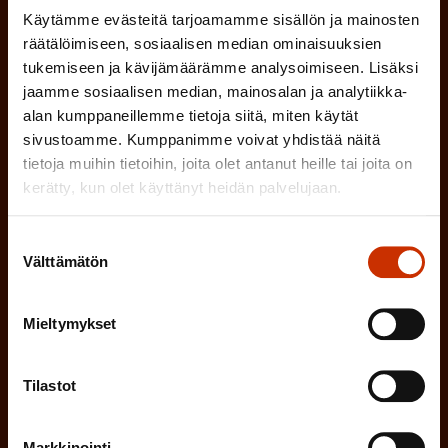
i
n
Käytämme evästeitä tarjoamamme sisällön ja mainosten
l
LUOTTAMUSMIES
n
räätälöimiseen, sosiaalisen median ominaisuuksien
)
l
tukemiseen ja kävijämäärämme analysoimiseen. Lisäksi
e
TYÖSUOJELUVALTUUTETTU
jaamme sosiaalisen median, mainosalan ja analytiikka-
i
n
alan kumppaneillemme tietoja siitä, miten käytät
n
)
sivustoamme. Kumppanimme voivat yhdistää näitä
TÖISSÄ AMMATTILIITOSSA
e
tietoja muihin tietoihin, joita olet antanut heille tai joita on
kerätty, kun olet käyttänyt heidän palvelujaan.
n
TYÖNANTAJAN EDUSTAJA
)
Suostumuksen
MUU KIINNOSTUS TYÖELÄMÄASIOIHIN
Välttämätön
valinta
Mieltymykset
(
Millä kielellä haluat uutiskirjeesi
P
SUOMI
RUOTSI
Tilastot
a
k
Markkinointi