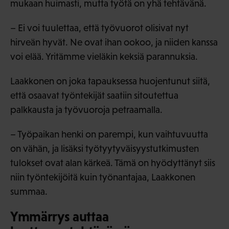
mukaan huimasti, mutta työtä on yhä tehtävänä.
– Ei voi tuulettaa, että työvuorot olisivat nyt
hirveän hyvät. Ne ovat ihan ookoo, ja niiden kanssa
voi elää. Yritämme vieläkin keksiä parannuksia.
Laakkonen on joka tapauksessa huojentunut siitä,
että osaavat työntekijät saatiin sitoutettua
palkkausta ja työvuoroja petraamalla.
– Työpaikan henki on parempi, kun vaihtuvuutta
on vähän, ja lisäksi työtyytyväisyystutkimusten
tulokset ovat alan kärkeä. Tämä on hyödyttänyt siis
niin työntekijöitä kuin työnantajaa, Laakkonen
summaa.
Ymmärrys auttaa