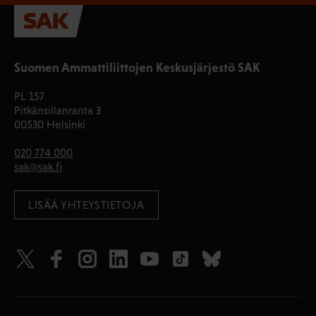
Suomen Ammattiliittojen Keskusjärjestö SAK
PL 157
Pitkänsillanranta 3
00530 Helsinki
020 774 000
sak@sak.fi
LISÄÄ YHTEYSTIETOJA