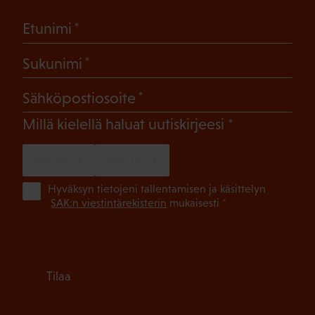
(Pakollinen)
Etunimi
(Pakollinen)
Sukunimi
(Pakollinen)
Sähköpostiosoite
(Pakollinen)
Millä kielellä haluat uutiskirjeesi
SUOMI
RUOTSI
(Pa
Hyväksyn tietojeni tallentamisen ja käsittelyn
SAK:n viestintärekisterin
mukaisesti *
Tilaa