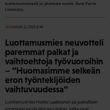
luottamusmiehenä jo yksitoista vuotta. Kuva Patrik
Lindström.
30.11.2023 8:34
UUTINEN
Luottamusmies neuvotteli
paremmat palkat ja
vaihtoehtoja työvuoroihin
– ”Huomasimme selkeän
eron työntekijöiden
vaihtuvuudessa”
Luottamusmies Heikki Laakkonen sai paikallisen
sopimisen avulla läpi muutoksia, jotka ovat