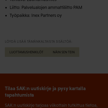
Liitto: Palvelualojen ammattiliitto PAM
Työpaikka: Inex Partners oy
LÖYDÄ LISÄÄ TÄMÄNKALTAISTA SISÄLTÖÄ:
LUOTTAMUSHENKILÖT
NÄIN SEN TEIN
Tilaa SAK:n uutiskirje ja pysy kartalla
tapahtumista
SAK:n uutiskirje tarjoaa viikottain tutkittua tietoa,