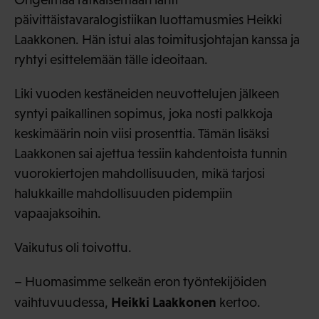
päivittäistavaralogistiikan luottamusmies Heikki
Laakkonen. Hän istui alas toimitusjohtajan kanssa ja
ryhtyi esittelemään tälle ideoitaan.
Liki vuoden kestäneiden neuvottelujen jälkeen
syntyi paikallinen sopimus, joka nosti palkkoja
keskimäärin noin viisi prosenttia. Tämän lisäksi
Laakkonen sai ajettua tessiin kahdentoista tunnin
vuorokiertojen mahdollisuuden, mikä tarjosi
halukkaille mahdollisuuden pidempiin
vapaajaksoihin.
Vaikutus oli toivottu.
– Huomasimme selkeän eron työntekijöiden
Heikki Laakkonen
vaihtuvuudessa,
kertoo.