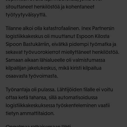
sitouttaneet henkilöstöä ja kohentaneet
työtyytyväisyyttä.
Tilanne alkoi olla katastrofaalinen. Inex Partnersin
logistiikkakeskus oli muuttanut Espoon Kilosta
Sipoon Bastukärriin, eivätkä pidempi työmatka ja
sekavat työvuorokierrot miellyttäneet henkilöstöä.
Samaan aikaan lähialueelle oli valmistumassa
kilpailijan jakelukeskus, mikä kiristi kilpailua
osaavasta työvoimasta.
Työnantaja oli pulassa. Lähtijöiden tilalle ei voitu
ottaa ketä tahansa, sillä automatisoidussa
logistiikkakeskuksessa työskenteleminen vaatii
tietyn ammattitaidon.
Ongelmaa ratkaisemaan lähti