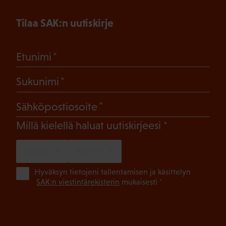
Tilaa SAK:n uutiskirje
(Pakollinen)
Etunimi
(Pakollinen)
Sukunimi
(Pakollinen)
Sähköpostiosoite
(Pakollinen)
Millä kielellä haluat uutiskirjeesi
SUOMI
RUOTSI
(Pa
Hyväksyn tietojeni tallentamisen ja käsittelyn
SAK:n viestintärekisterin
mukaisesti *