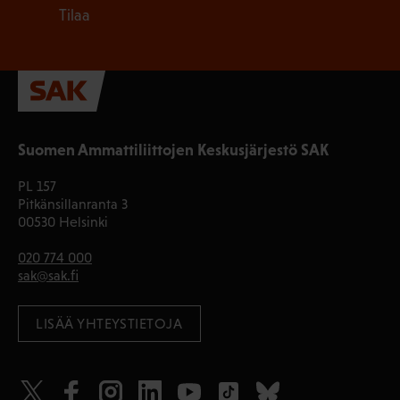
Tilaa
Suomen Ammattiliittojen Keskusjärjestö SAK
PL 157
Pitkänsillanranta 3
00530 Helsinki
020 774 000
sak@sak.fi
LISÄÄ YHTEYSTIETOJA