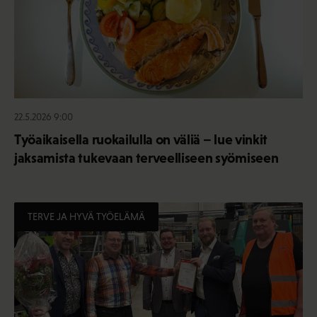
22.5.2026 9:00
Työaikaisella ruokailulla on väliä – lue vinkit
jaksamista tukevaan terveelliseen syömiseen
TERVE JA HYVÄ TYÖELÄMÄ