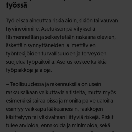
työssä
Työ ei saa aiheuttaa riskiä äidin, sikiön tai vauvan
hyvinvoinnille. Asetuksen päivityksellä
täsmennetään ja selkeytetään raskaana olevien,
äskettäin synnyttäneiden ja imettävien
työntekijöiden turvallisuuden ja terveyden
suojelua työpaikoilla. Asetus koskee kaikkia
työpaikkoja ja aloja.
– Teollisuudessa ja rakennuksilla on usein
raskausaikaan vaikuttavia altisteita, mutta myös
esimerkiksi sairaaloissa ja monilla palvelualoilla
esiintyy vaikkapa lääkeaineisiin, taakkojen
käsittelyyn tai väkivaltaan liittyviä riskejä. Riskit
tulee arvioida, ennakoida ja minimoida, sekä