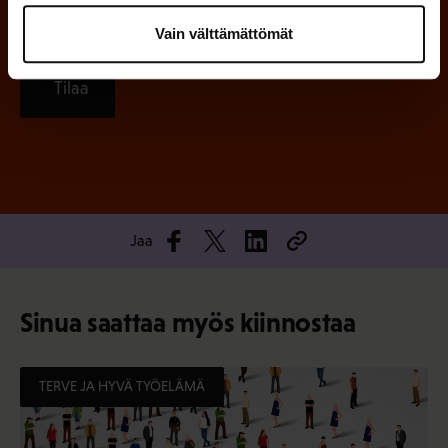
Vain välttämättömät
Tilaa
Jaa
Sinua saattaa myös kiinnostaa
TERVE JA HYVÄ TYÖELÄMÄ