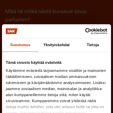
o
i
a
l
Mikä tai mitkä näistä kuvaavat sinua
n
k
l
parhaiten?
e
o
i
n
l
LUOTTAMUSMIES
n
)
l
e
Suostumus
Yksityiskohdat
Tietoja
TYÖSUOJELUVALTUUTETTU
i
n
n
)
TÖISSÄ AMMATTILIITOSSA
Tämä sivusto käyttää evästeitä
e
Käytämme evästeitä tarjoamamme sisällön ja mainosten
n
TYÖNANTAJAN EDUSTAJA
räätälöimiseen, sosiaalisen median ominaisuuksien
)
tukemiseen ja kävijämäärämme analysoimiseen. Lisäksi
MUU KIINNOSTUS TYÖELÄMÄASIOIHIN
jaamme sosiaalisen median, mainosalan ja analytiikka-
alan kumppaneillemme tietoja siitä, miten käytät
sivustoamme. Kumppanimme voivat yhdistää näitä
tietoja muihin tietoihin, joita olet antanut heille tai joita on
(
Millä kielellä haluat uutiskirjeesi
kerätty, kun olet käyttänyt heidän palvelujaan.