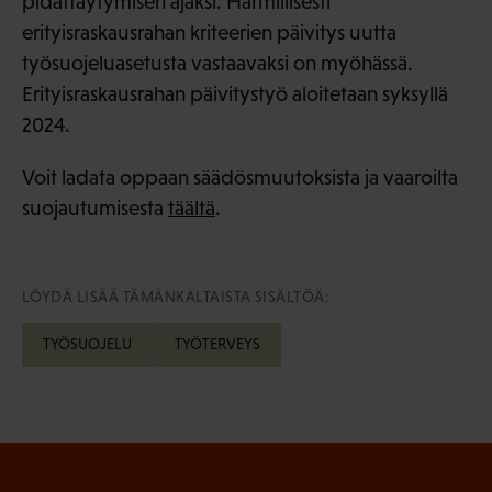
pidättäytymisen ajaksi. Harmillisesti
erityisraskausrahan kriteerien päivitys uutta
työsuojeluasetusta vastaavaksi on myöhässä.
Erityisraskausrahan päivitystyö aloitetaan syksyllä
2024.
Voit ladata oppaan säädösmuutoksista ja vaaroilta
suojautumisesta
täältä
.
LÖYDÄ LISÄÄ TÄMÄNKALTAISTA SISÄLTÖÄ:
TYÖSUOJELU
TYÖTERVEYS