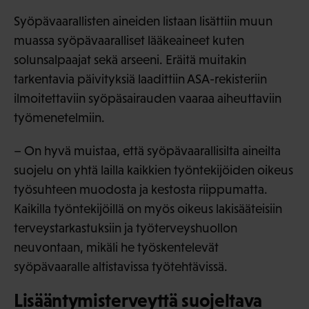
Syöpävaarallisten aineiden listaan lisättiin muun
muassa syöpävaaralliset lääkeaineet kuten
solunsalpaajat sekä arseeni. Eräitä muitakin
tarkentavia päivityksiä laadittiin ASA-rekisteriin
ilmoitettaviin syöpäsairauden vaaraa aiheuttaviin
työmenetelmiin.
– On hyvä muistaa, että syöpävaarallisilta aineilta
suojelu on yhtä lailla kaikkien työntekijöiden oikeus
työsuhteen muodosta ja kestosta riippumatta.
Kaikilla työntekijöillä on myös oikeus lakisääteisiin
terveystarkastuksiin ja työterveyshuollon
neuvontaan, mikäli he työskentelevät
syöpävaaralle altistavissa työtehtävissä.
Lisääntymisterveyttä suojeltava