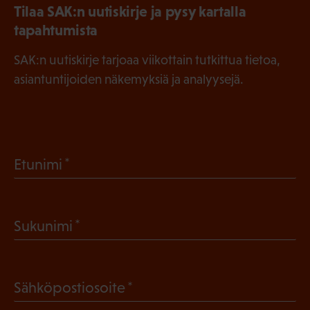
Tilaa SAK:n uutiskirje ja pysy kartalla
tapahtumista
SAK:n uutiskirje tarjoaa viikottain tutkittua tietoa,
asiantuntijoiden näkemyksiä ja analyysejä.
(
Etunimi
P
a
(
Sukunimi
k
P
o
a
l
(
Sähköpostiosoite
k
l
P