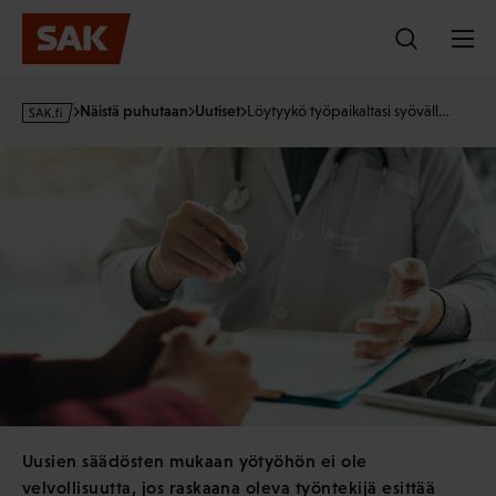
Hyppää
sisältöön
s
Näistä puhutaan
Uutiset
Löytyykö työpaikaltasi syöväll…
a
k
·
f
i
Uusien säädösten mukaan yötyöhön ei ole
velvollisuutta, jos raskaana oleva työntekijä esittää