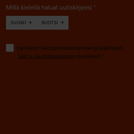
(
Millä kielellä haluat uutiskirjeesi
P
SUOMI
RUOTSI
a
k
o
(
Hyväksyn tietojeni tallentamisen ja käsittelyn
P
l
SAK:n viestintärekisterin
mukaisesti *
a
l
k
i
o
n
l
e
l
i
n
n
)
e
n