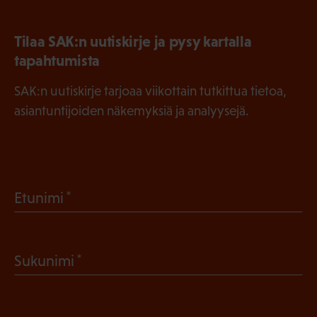
Tilaa SAK:n uutiskirje ja pysy kartalla
tapahtumista
SAK:n uutiskirje tarjoaa viikottain tutkittua tietoa,
asiantuntijoiden näkemyksiä ja analyysejä.
(
Etunimi
P
a
(
Sukunimi
k
P
o
a
l