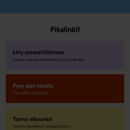
Pikalinkit
Liity ammattiliittoon
Löydä oma ammattiliittosi ja liity jo tänään.
Pysy ajan tasalla
Tilaa SAK:n uutiskirje.
Tunne oikeutesi
Tutustu työelämän pelisääntöihin.