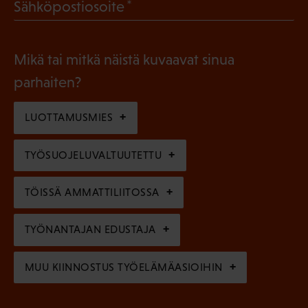
(
Sähköpostiosoite
k
l
P
o
i
a
l
Mikä tai mitkä näistä kuvaavat sinua
n
k
l
parhaiten?
e
o
i
n
l
LUOTTAMUSMIES
n
)
l
e
TYÖSUOJELUVALTUUTETTU
i
n
n
)
TÖISSÄ AMMATTILIITOSSA
e
n
TYÖNANTAJAN EDUSTAJA
)
MUU KIINNOSTUS TYÖELÄMÄASIOIHIN