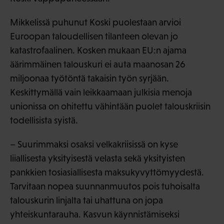
Mikkelissä puhunut Koski puolestaan arvioi
Euroopan taloudellisen tilanteen olevan jo
katastrofaalinen. Kosken mukaan EU:n ajama
äärimmäinen talouskuri ei auta maanosan 26
miljoonaa työtöntä takaisin työn syrjään.
Keskittymällä vain leikkaamaan julkisia menoja
unionissa on ohitettu vähintään puolet talouskriisin
todellisista syistä.
– Suurimmaksi osaksi velkakriisissä on kyse
liiallisesta yksityisestä velasta sekä yksityisten
pankkien tosiasiallisesta maksukyvyttömyydestä.
Tarvitaan nopea suunnanmuutos pois tuhoisalta
talouskurin linjalta tai uhattuna on jopa
yhteiskuntarauha. Kasvun käynnistämiseksi