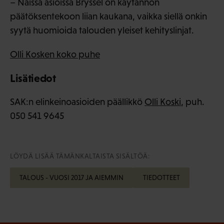
– Näissä asioissa Bryssel on käytännön
päätöksentekoon liian kaukana, vaikka siellä onkin
syytä huomioida talouden yleiset kehityslinjat.
Olli Kosken koko puhe
Lisätiedot
SAK:n elinkeinoasioiden päällikkö
Olli Koski
, puh.
050 541 9645
LÖYDÄ LISÄÄ TÄMÄNKALTAISTA SISÄLTÖÄ:
TALOUS - VUOSI 2017 JA AIEMMIN
TIEDOTTEET