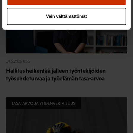
Vain välttämättömät
14.5.2026 8:55
Hallitus heikentää jälleen työntekijöiden
työsuhdeturvaa ja työelämän tasa-arvoa
TASA-ARVO JA YHDENVERTAISUUS