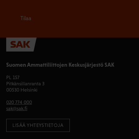
Tilaa
Suomen Ammattiliittojen Keskusjärjestö SAK
PL 157
Pitkänsillanranta 3
00530 Helsinki
020 774 000
sak@sak.fi
LISÄÄ YHTEYSTIETOJA