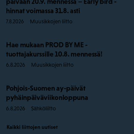
päivään 20.9. mennessä – Early bird -
hinnat voimassa 31.8. asti
Muusikkojen liitto
7.8.2026
Hae mukaan PROD BY ME -
tuottajakurssille 10.8. mennessä!
Muusikkojen liitto
6.8.2026
Pohjois-Suomen ay-päivät
pyhäinpäiväviikonloppuna
Sähköliitto
6.8.2026
Kaikki liittojen uutiset