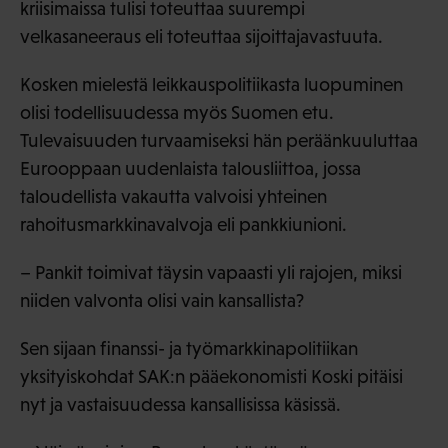
kriisimaissa tulisi toteuttaa suurempi
velkasaneeraus eli toteuttaa sijoittajavastuuta.
Kosken mielestä leikkauspolitiikasta luopuminen
olisi todellisuudessa myös Suomen etu.
Tulevaisuuden turvaamiseksi hän peräänkuuluttaa
Eurooppaan uudenlaista talousliittoa, jossa
taloudellista vakautta valvoisi yhteinen
rahoitusmarkkinavalvoja eli pankkiunioni.
– Pankit toimivat täysin vapaasti yli rajojen, miksi
niiden valvonta olisi vain kansallista?
Sen sijaan finanssi- ja työmarkkinapolitiikan
yksityiskohdat SAK:n pääekonomisti Koski pitäisi
nyt ja vastaisuudessa kansallisissa käsissä.