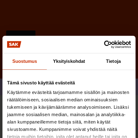
)
Tilaa
Suostumus
Yksityiskohdat
Tietoja
Tämä sivusto käyttää evästeitä
Jaa
Käytämme evästeitä tarjoamamme sisällön ja mainosten
räätälöimiseen, sosiaalisen median ominaisuuksien
tukemiseen ja kävijämäärämme analysoimiseen. Lisäksi
Sinua saattaa myös kiinnostaa
jaamme sosiaalisen median, mainosalan ja analytiikka-
alan kumppaneillemme tietoja siitä, miten käytät
sivustoamme. Kumppanimme voivat yhdistää näitä
TASA-ARVO JA YHDENVERTAISUUS
tietoja muihin tietoihin, joita olet antanut heille tai joita on