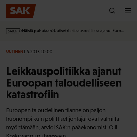
Hyppää
sisältöön
s
Näistä puhutaan
Uutiset
Leikkauspolitiikka ajanut Euro…
a
k
·
1.5.2013 10:00
UUTINEN
f
i
Leikkauspolitiikka ajanut
Euroopan taloudelliseen
katastrofiin
Euroopan taloudellinen tilanne on paljon
huonompi kuin poliittiset johtajat ovat valmiita
myöntämään, arvioi SAK:n pääekonomisti Olli
Koski vappupuheessaan.