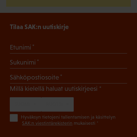
Tilaa SAK:n uutiskirje
(Pakollinen)
Etunimi
(Pakollinen)
Sukunimi
(Pakollinen)
Sähköpostiosoite
(Pakollinen)
Millä kielellä haluat uutiskirjeesi
SUOMI
RUOTSI
(Pa
Hyväksyn tietojeni tallentamisen ja käsittelyn
SAK:n viestintärekisterin
mukaisesti *