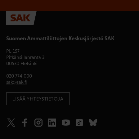
Suomen Ammattiliittojen Keskusjärjestö SAK
PL 157
Pitkänsillanranta 3
00530 Helsinki
020 774 000
sak@sak.fi
LISÄÄ YHTEYSTIETOJA