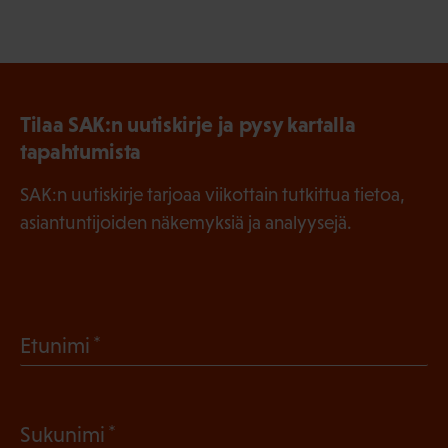
Tilaa SAK:n uutiskirje ja pysy kartalla
tapahtumista
SAK:n uutiskirje tarjoaa viikottain tutkittua tietoa,
asiantuntijoiden näkemyksiä ja analyysejä.
(
Etunimi
P
a
(
Sukunimi
k