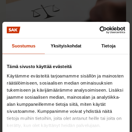
Suostumus
Yksityiskohdat
Tietoja
Tämä sivusto käyttää evästeitä
3.6.2026 13:34
Käytämme evästeitä tarjoamamme sisällön ja mainosten
Mikä muuttui määräaikaisissa työsuhteissa? Lue
räätälöimiseen, sosiaalisen median ominaisuuksien
juristin vastaukset!
tukemiseen ja kävijämäärämme analysoimiseen. Lisäksi
jaamme sosiaalisen median, mainosalan ja analytiikka-
alan kumppaneillemme tietoja siitä, miten käytät
TASA-ARVO JA YHDENVERTAISUUS
sivustoamme. Kumppanimme voivat yhdistää näitä
tietoja muihin tietoihin, joita olet antanut heille tai joita on
kerätty, kun olet käyttänyt heidän palvelujaan.