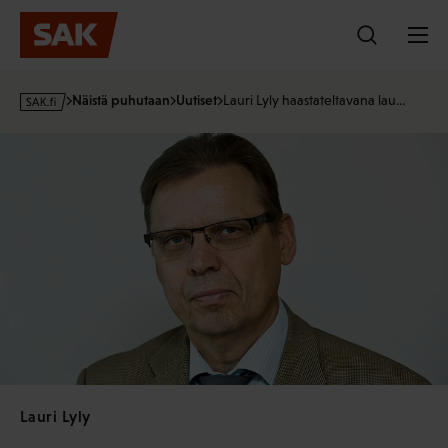
Hyppää
sisältöön
s
Näistä puhutaan
Uutiset
Lauri Lyly haastateltavana lau…
a
k
·
f
i
Lauri Lyly