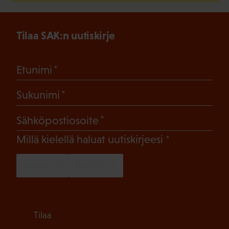
Tilaa SAK:n uutiskirje
(Pakollinen)
Etunimi
(Pakollinen)
Sukunimi
(Pakollinen)
Sähköpostiosoite
(Pakollinen)
Millä kielellä haluat uutiskirjeesi
SUOMI
RUOTSI
Tilaa