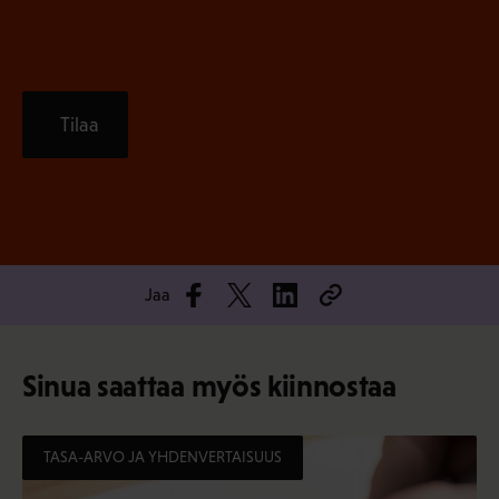
)
Tilaa
Jaa
Sinua saattaa myös kiinnostaa
TASA-ARVO JA YHDENVERTAISUUS