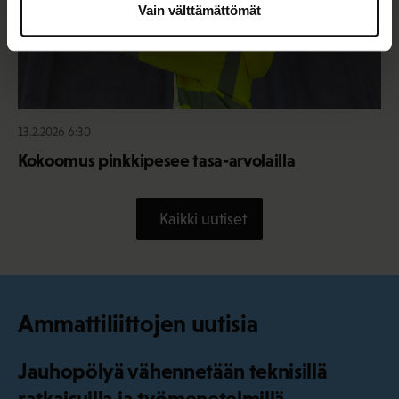
Vain välttämättömät
13.2.2026 6:30
Kokoomus pinkkipesee tasa-arvolailla
Kaikki uutiset
Ammattiliittojen uutisia
Jauhopölyä vähennetään teknisillä
ratkaisuilla ja työmenetelmillä