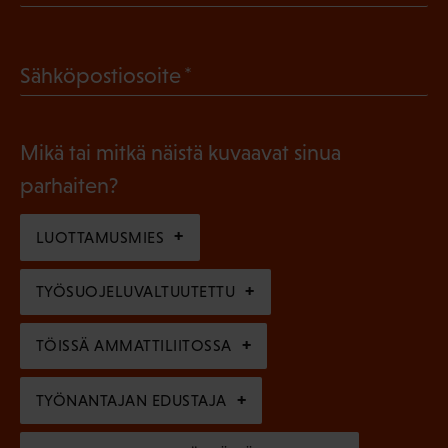
P
o
a
l
(
Sähköpostiosoite
k
l
P
o
i
a
l
Mikä tai mitkä näistä kuvaavat sinua
n
k
l
parhaiten?
e
o
i
n
l
LUOTTAMUSMIES
n
)
l
e
TYÖSUOJELUVALTUUTETTU
i
n
n
)
TÖISSÄ AMMATTILIITOSSA
e
n
TYÖNANTAJAN EDUSTAJA
)