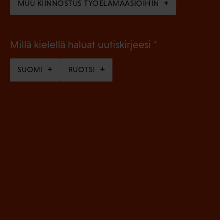
MUU KIINNOSTUS TYÖELÄMÄASIOIHIN
(
Millä kielellä haluat uutiskirjeesi
P
SUOMI
RUOTSI
a
k
o
l
l
i
n
e
n