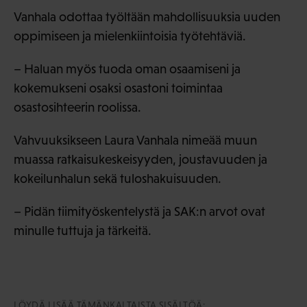
Vanhala odottaa työltään mahdollisuuksia uuden
oppimiseen ja mielenkiintoisia työtehtäviä.
– Haluan myös tuoda oman osaamiseni ja
kokemukseni osaksi osastoni toimintaa
osastosihteerin roolissa.
Vahvuuksikseen Laura Vanhala nimeää muun
muassa ratkaisukeskeisyyden, joustavuuden ja
kokeilunhalun sekä tuloshakuisuuden.
– Pidän tiimityöskentelystä ja SAK:n arvot ovat
minulle tuttuja ja tärkeitä.
LÖYDÄ LISÄÄ TÄMÄNKALTAISTA SISÄLTÖÄ: