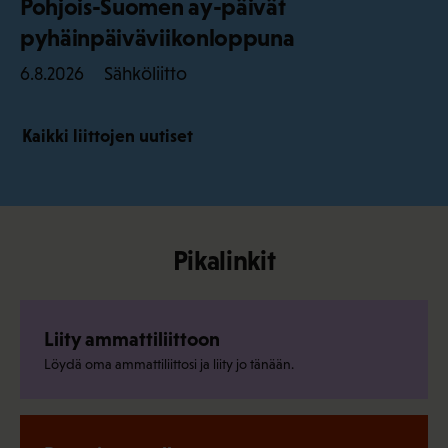
Pohjois-Suomen ay-päivät
pyhäinpäiväviikonloppuna
Sähköliitto
6.8.2026
Kaikki liittojen uutiset
Pikalinkit
Liity ammattiliittoon
Löydä oma ammattiliittosi ja liity jo tänään.