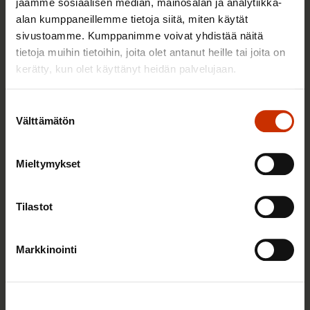
jaamme sosiaalisen median, mainosalan ja analytiikka-
alan kumppaneillemme tietoja siitä, miten käytät
Sinua saattaa myös kiinnostaa
sivustoamme. Kumppanimme voivat yhdistää näitä
tietoja muihin tietoihin, joita olet antanut heille tai joita on
kerätty, kun olet käyttänyt heidän palvelujaan.
AY-LIIKE SUOMESSA JA MAAILMALLA
Suostumuksen
Välttämätön
valinta
Mieltymykset
Tilastot
Markkinointi
25.6.2026 10:35
Työelämän ammattilaiset: Panemme olutta,
jonka takana voimme ylpeänä seisoa