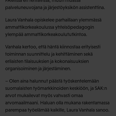
PAMissa eri tehtävissä, muun muassa
palveluneuvojana ja järjestöyksikön assistenttina.
Laura Vanhala opiskelee parhaillaan ylemmässä
ammattikorkeakoulussa yhteisöpedagogin
ylempää ammattikorkeakoulututkintoa.
Vanhala kertoo, että häntä kiinnostaa erityisesti
toiminnan suunnittelu ja kehittäminen sekä
erilaisten tilaisuuksien ja kokonaisuuksien
organisoiminen ja järjestäminen.
– Olen aina halunnut päästä työskentelemään
suomalaisten työmarkkinoiden keskiöön, ja SAK:n
arvot mukailevat myös vahvasti omaa
arvomaailmaani. Haluan olla mukana rakentamassa
parempaa työelämää kaikille, Laura Vanhala sanoo.