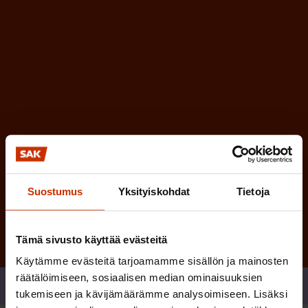
e
l
i
n
n
)
e
n
)
Tilaa
Suostumus
Yksityiskohdat
Tietoja
Tämä sivusto käyttää evästeitä
Käytämme evästeitä tarjoamamme sisällön ja mainosten
räätälöimiseen, sosiaalisen median ominaisuuksien
Jaa
tukemiseen ja kävijämäärämme analysoimiseen. Lisäksi