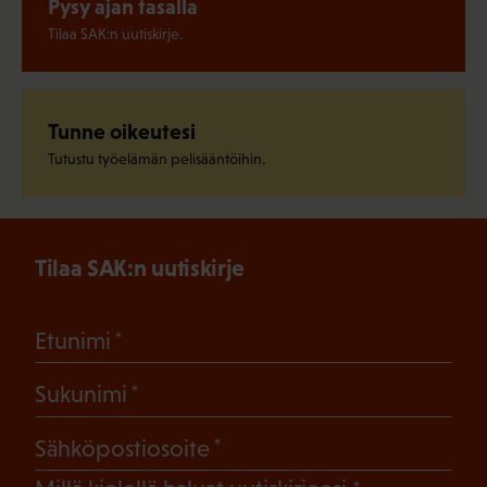
Pysy ajan tasalla
Tilaa SAK:n uutiskirje.
Tunne oikeutesi
Tutustu työelämän pelisääntöihin.
Tilaa SAK:n uutiskirje
(Pakollinen)
Etunimi
(Pakollinen)
Sukunimi
(Pakollinen)
Sähköpostiosoite