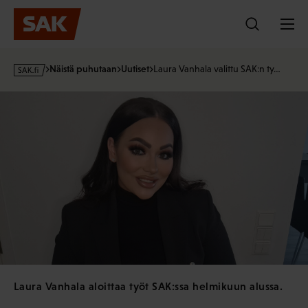
Hyppää
sisältöön
s
Näistä puhutaan
Uutiset
Laura Vanhala valittu SAK:n ty…
a
k
·
f
i
Laura Vanhala aloittaa työt SAK:ssa helmikuun alussa.