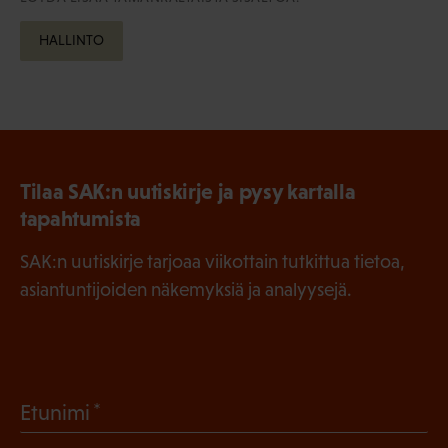
HALLINTO
Tilaa SAK:n uutiskirje ja pysy kartalla
tapahtumista
SAK:n uutiskirje tarjoaa viikottain tutkittua tietoa,
asiantuntijoiden näkemyksiä ja analyysejä.
(
Etunimi
P