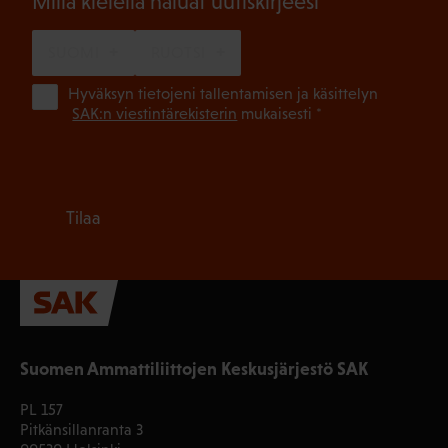
(Pakollinen)
Millä kielellä haluat uutiskirjeesi
SUOMI
RUOTSI
(Pa
Hyväksyn tietojeni tallentamisen ja käsittelyn
SAK:n viestintärekisterin
mukaisesti *
Tilaa
Suomen Ammattiliittojen Keskusjärjestö SAK
PL 157
Pitkänsillanranta 3