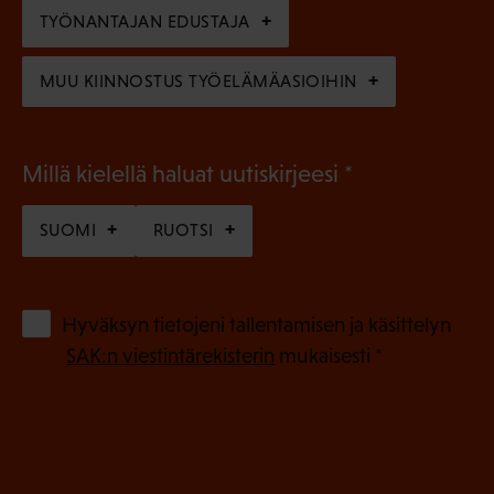
n
TYÖNANTAJAN EDUSTAJA
)
MUU KIINNOSTUS TYÖELÄMÄASIOIHIN
(
Millä kielellä haluat uutiskirjeesi
P
SUOMI
RUOTSI
a
k
o
(
Hyväksyn tietojeni tallentamisen ja käsittelyn
P
l
SAK:n viestintärekisterin
mukaisesti *
a
l
k
i
o
n
l