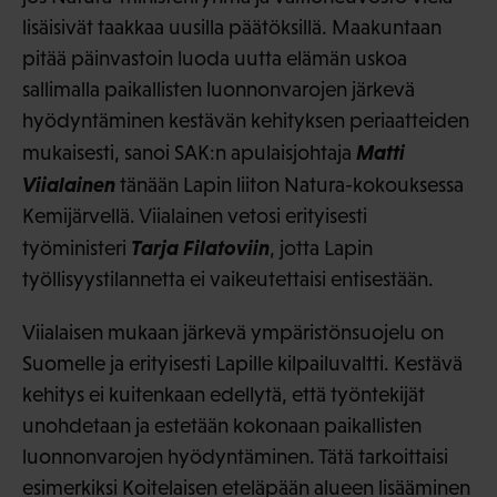
lisäisivät taakkaa uusilla päätöksillä. Maakuntaan
pitää päinvastoin luoda uutta elämän uskoa
sallimalla paikallisten luonnonvarojen järkevä
hyödyntäminen kestävän kehityksen periaatteiden
Matti
mukaisesti, sanoi SAK:n apulaisjohtaja
Viialainen
tänään Lapin liiton Natura-kokouksessa
Kemijärvellä. Viialainen vetosi erityisesti
Tarja Filatoviin
työministeri
, jotta Lapin
työllisyystilannetta ei vaikeutettaisi entisestään.
Viialaisen mukaan järkevä ympäristönsuojelu on
Suomelle ja erityisesti Lapille kilpailuvaltti. Kestävä
kehitys ei kuitenkaan edellytä, että työntekijät
unohdetaan ja estetään kokonaan paikallisten
luonnonvarojen hyödyntäminen. Tätä tarkoittaisi
esimerkiksi Koitelaisen eteläpään alueen lisääminen