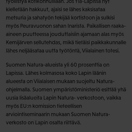
työllistyä kotikonnuillaan. Jos Ylä-Lapissa nyt
kielletään hakkuut, ajaisi se lähes kaksisataa
metsuria ja sahatyön tekijää kortistoon ja sulkisi
myös Peuravuonon sahan Inarista. Paikallisen raaka-
aineen puutteessa jouduttaisiin ajamaan alas myös
Kemijärven sellutehdas, mikä tietäisi paikkakunnalle
lähes neljääsataa uutta työtöntä, Viialainen totesi.
Suomen Natura-alueista yli 60 prosenttia on
Lapissa. Lähes kolmasosa koko Lapin läänin
alueesta on Viialaisen mukaan suojeltu Natura-
ohjelmalla. Suomen ympäristöministeriö esittää yhä
uusia lisäalueita Lapin Natura- verkostoon, vaikka
myös EU:n komission tieteellisen
arviointiseminaarin mukaan Suomen Natura-
verkosto on Lapin osalta riittävä.