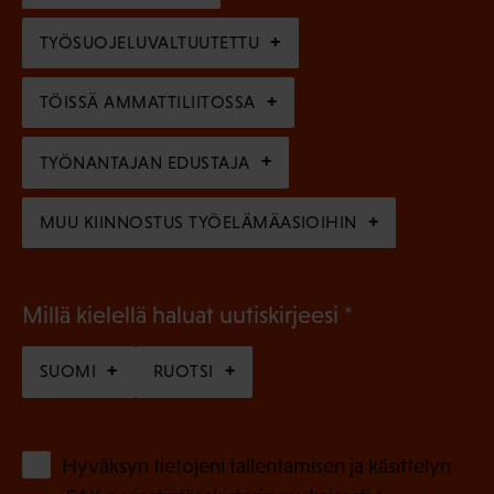
)
l
e
TYÖSUOJELUVALTUUTETTU
i
n
n
)
TÖISSÄ AMMATTILIITOSSA
e
n
TYÖNANTAJAN EDUSTAJA
)
MUU KIINNOSTUS TYÖELÄMÄASIOIHIN
(
Millä kielellä haluat uutiskirjeesi
P
SUOMI
RUOTSI
a
k
o
(
Hyväksyn tietojeni tallentamisen ja käsittelyn