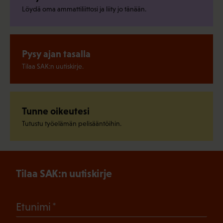
Löydä oma ammattiliittosi ja liity jo tänään.
Pysy ajan tasalla
Tilaa SAK:n uutiskirje.
Tunne oikeutesi
Tutustu työelämän pelisääntöihin.
Tilaa SAK:n uutiskirje
(Pakollinen)
Etunimi