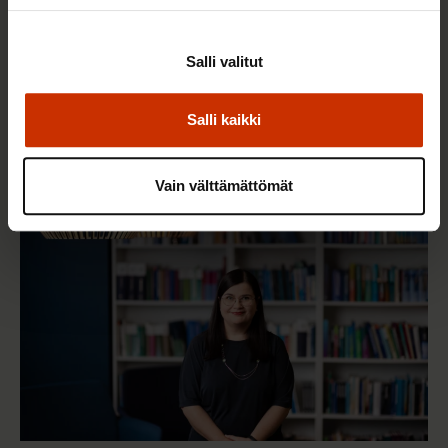
3.6.2026 13:34
Salli valitut
Mikä muuttui määräaikaisissa työsuhteissa? Lue
juristin vastaukset!
Salli kaikki
Vain välttämättömät
TASA-ARVO JA YHDENVERTAISUUS