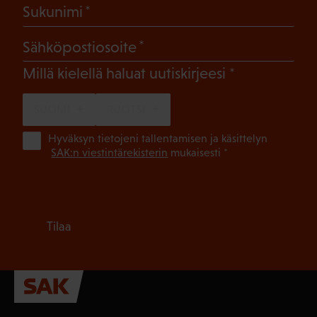
(Pakollinen)
Sukunimi
(Pakollinen)
Sähköpostiosoite
(Pakollinen)
Millä kielellä haluat uutiskirjeesi
SUOMI
RUOTSI
(Pa
Hyväksyn tietojeni tallentamisen ja käsittelyn
SAK:n viestintärekisterin
mukaisesti *
Tilaa