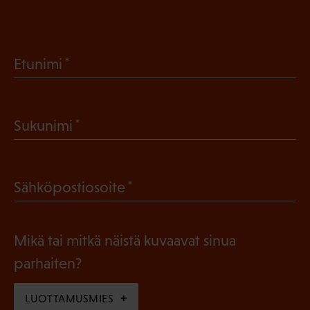
(
Etunimi
P
a
(
Sukunimi
k
P
o
a
l
(
Sähköpostiosoite
k
l
P
o
i
a
l
Mikä tai mitkä näistä kuvaavat sinua
n
k
l
parhaiten?
e
o
i
n
l
LUOTTAMUSMIES
n