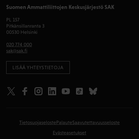
Suomen Ammattiliittojen Keskusjärjestö SAK
PL 157
Pitkänsillanranta 3
00530 Helsinki
020 774 000
sak@sak.fi
LISÄÄ YHTEYSTIETOJA
Tietosuojaseloste
Palaute
Saavutettavuusseloste
Evästeasetukset