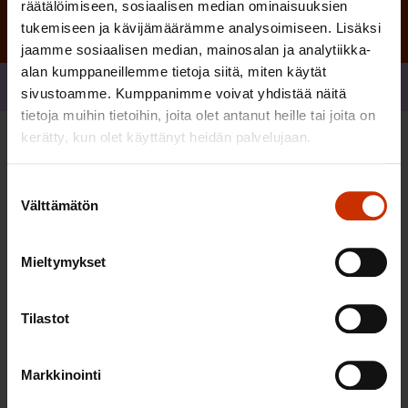
räätälöimiseen, sosiaalisen median ominaisuuksien
tukemiseen ja kävijämäärämme analysoimiseen. Lisäksi
jaamme sosiaalisen median, mainosalan ja analytiikka-
alan kumppaneillemme tietoja siitä, miten käytät
Jaa
sivustoamme. Kumppanimme voivat yhdistää näitä
tietoja muihin tietoihin, joita olet antanut heille tai joita on
kerätty, kun olet käyttänyt heidän palvelujaan.
Sinua saattaa myös kiinnostaa
Suostumuksen
Välttämätön
valinta
TASA-ARVO JA YHDENVERTAISUUS
Mieltymykset
Tilastot
Markkinointi