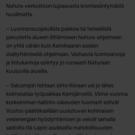
Natura-verkostoon lupaavasta kromiesiintymästä
huolimatta.
– Luonnonsuojelullista pakkoa tai tieteellistä
perustetta alueen liittämiseen Natura-ohjelmaan
on yhtä vähän kuin Kemihaaran soiden
sisällyttämisellä ohjelmaan. Vastaavia luontoarvoja
ja lintukantoja esiintyy jo runsaasti Naturaan
kuuluvilla alueilla.
– Salcompin tehtaan siirto Kiinaan vei jo lähes
kolmesataa työpaikkaa Kemijärveltä. Viime vuonna
korkeimman hallinto-oikeuden tuomarit estivät
Vuotos-päätöksellään uusiutuvan kotimaisen
vesienergian hyödyntämisen ja veivät samalla
sadoilta Itä-Lapin asukkailta mahdollisuuden