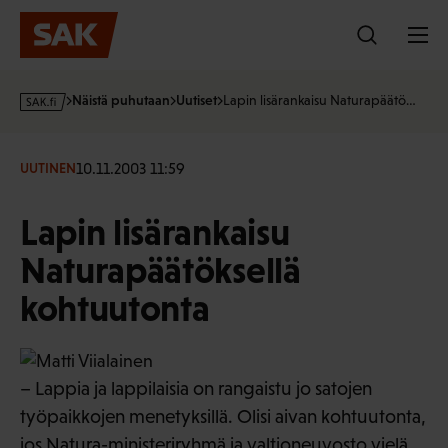
Hyppää
sisältöön
s
Näistä puhutaan
Uutiset
Lapin lisärankaisu Naturapäätö…
a
k
·
10.11.2003 11:59
UUTINEN
f
i
Lapin lisärankaisu
Naturapäätöksellä
kohtuutonta
– Lappia ja lappilaisia on rangaistu jo satojen
työpaikkojen menetyksillä. Olisi aivan kohtuutonta,
jos Natura-ministeriryhmä ja valtioneuvosto vielä