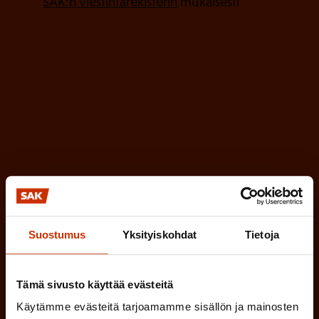
P
l
SAK:n viestintärekisterin
mukaisesti *
a
l
k
i
o
n
l
e
l
i
n
n
)
e
n
)
Suostumus
Yksityiskohdat
Tietoja
Tilaa
Tämä sivusto käyttää evästeitä
Käytämme evästeitä tarjoamamme sisällön ja mainosten