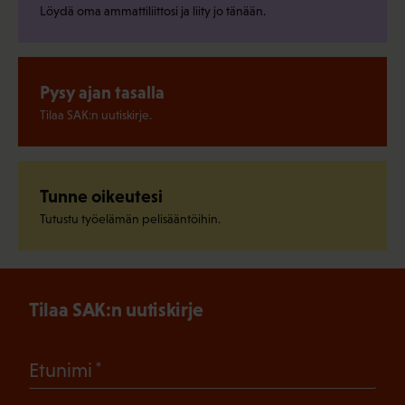
Löydä oma ammattiliittosi ja liity jo tänään.
Pysy ajan tasalla
Tilaa SAK:n uutiskirje.
Tunne oikeutesi
Tutustu työelämän pelisääntöihin.
Tilaa SAK:n uutiskirje
(Pakollinen)
Etunimi