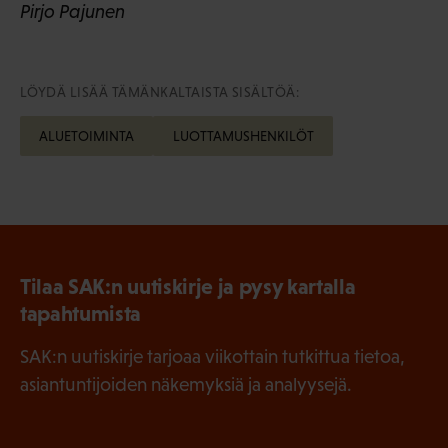
Pirjo Pajunen
LÖYDÄ LISÄÄ TÄMÄNKALTAISTA SISÄLTÖÄ:
ALUETOIMINTA
LUOTTAMUSHENKILÖT
Tilaa SAK:n uutiskirje ja pysy kartalla
tapahtumista
SAK:n uutiskirje tarjoaa viikottain tutkittua tietoa,
asiantuntijoiden näkemyksiä ja analyysejä.