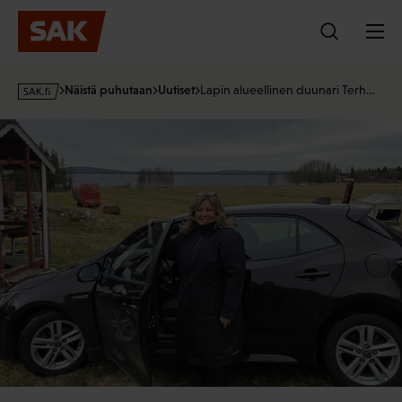
Hyppää
sisältöön
s
Näistä puhutaan
Uutiset
Lapin alueellinen duunari Terh…
a
k
·
f
i