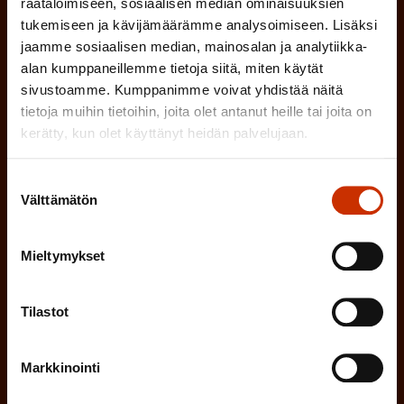
räätälöimiseen, sosiaalisen median ominaisuuksien
TYÖSUOJELUVALTUUTETTU
i
n
tukemiseen ja kävijämäärämme analysoimiseen. Lisäksi
n
jaamme sosiaalisen median, mainosalan ja analytiikka-
)
TÖISSÄ AMMATTILIITOSSA
alan kumppaneillemme tietoja siitä, miten käytät
e
sivustoamme. Kumppanimme voivat yhdistää näitä
n
TYÖNANTAJAN EDUSTAJA
tietoja muihin tietoihin, joita olet antanut heille tai joita on
)
kerätty, kun olet käyttänyt heidän palvelujaan.
MUU KIINNOSTUS TYÖELÄMÄASIOIHIN
Suostumuksen
Välttämätön
valinta
(
Millä kielellä haluat uutiskirjeesi
P
Mieltymykset
SUOMI
RUOTSI
a
Tilastot
k
o
(
Hyväksyn tietojeni tallentamisen ja käsittelyn
Markkinointi
P
l
SAK:n viestintärekisterin
mukaisesti *
a