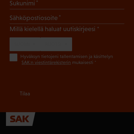
(Pakollinen)
Sukunimi
(Pakollinen)
Sähköpostiosoite
(Pakollinen)
Millä kielellä haluat uutiskirjeesi
SUOMI
RUOTSI
(Pa
Hyväksyn tietojeni tallentamisen ja käsittelyn
SAK:n viestintärekisterin
mukaisesti *
Tilaa