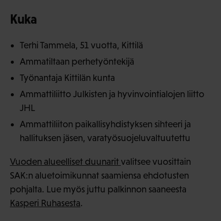
Kuka
Terhi Tammela, 51 vuotta, Kittilä
Ammatiltaan perhetyöntekijä
Työnantaja Kittilän kunta
Ammattiliitto Julkisten ja hyvinvointialojen liitto
JHL
Ammattiliiton paikallisyhdistyksen sihteeri ja
hallituksen jäsen, varatyösuojeluvaltuutettu
Vuoden alueelliset duunarit
valitsee vuosittain
SAK:n aluetoimikunnat saamiensa ehdotusten
pohjalta. Lue myös juttu palkinnon saaneesta
Kasperi Ruhasesta
.