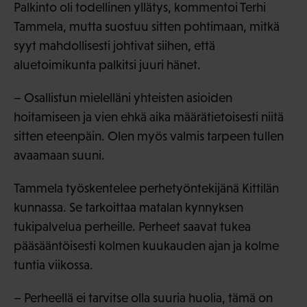
Palkinto oli todellinen yllätys, kommentoi Terhi
Tammela, mutta suostuu sitten pohtimaan, mitkä
syyt mahdollisesti johtivat siihen, että
aluetoimikunta palkitsi juuri hänet.
– Osallistun mielelläni yhteisten asioiden
hoitamiseen ja vien ehkä aika määrätietoisesti niitä
sitten eteenpäin. Olen myös valmis tarpeen tullen
avaamaan suuni.
Tammela työskentelee perhetyöntekijänä Kittilän
kunnassa. Se tarkoittaa matalan kynnyksen
tukipalvelua perheille. Perheet saavat tukea
pääsääntöisesti kolmen kuukauden ajan ja kolme
tuntia viikossa.
– Perheellä ei tarvitse olla suuria huolia, tämä on