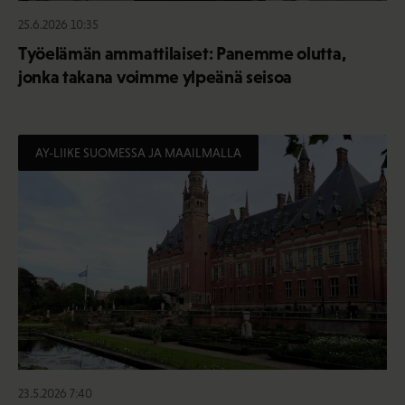
25.6.2026 10:35
Työelämän ammattilaiset: Panemme olutta,
jonka takana voimme ylpeänä seisoa
AY-LIIKE SUOMESSA JA MAAILMALLA
23.5.2026 7:40