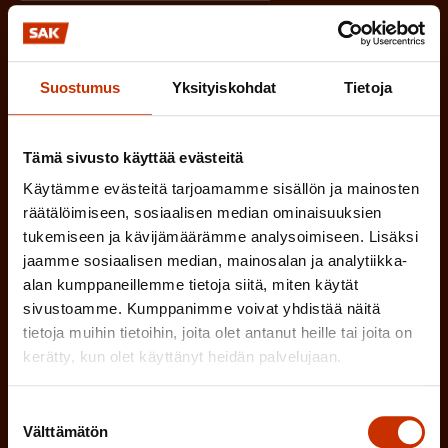
n
)
TÖISSÄ AMMATTILIITOSSA
e
n
TYÖNANTAJAN EDUSTAJA
Suostumus
Yksityiskohdat
Tietoja
)
MUU KIINNOSTUS TYÖELÄMÄASIOIHIN
Tämä sivusto käyttää evästeitä
Käytämme evästeitä tarjoamamme sisällön ja mainosten
räätälöimiseen, sosiaalisen median ominaisuuksien
(
Millä kielellä haluat uutiskirjeesi
tukemiseen ja kävijämäärämme analysoimiseen. Lisäksi
P
jaamme sosiaalisen median, mainosalan ja analytiikka-
SUOMI
RUOTSI
alan kumppaneillemme tietoja siitä, miten käytät
a
sivustoamme. Kumppanimme voivat yhdistää näitä
k
tietoja muihin tietoihin, joita olet antanut heille tai joita on
o
(
kerätty, kun olet käyttänyt heidän palvelujaan.
Hyväksyn tietojeni tallentamisen ja käsittelyn
P
l
SAK:n viestintärekisterin
mukaisesti *
a
Suostumuksen
l
Välttämätön
valinta
k