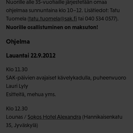
Nuorille alle 35-vuotiaille järjestetään omaa
ohjelmaa sunnuntaina klo 10–12. Lisätiedot: Tatu
Tuomela (
tatu.tuomela@sak.fi
tai 040 534 0577).
Nuorille osallistuminen on maksuton!
Ohjelma
Lauantai 22.9.2012
Klo 11.30
SAK-päivien avajaiset kävelykadulla, puheenvuoro
Lauri Lyly
Esitteitä, mehua yms.
Klo 12.30
Lounas /
Sokos Hotel Alexandra
(Hannikaisenkatu
35, Jyväskylä)