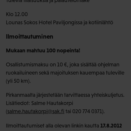
Tulevia tilaisuuksia ja palautelomake
Klo 12.00
Lounas Sokos Hotel Paviljongissa ja kotiinlähtö
Ilmoittautuminen
Mukaan mahtuu 100 nopeinta!
Osallistumismaksu on 10 €, joka sisältää ohjelman
ruokailuineen sekä majoituksen kauempaa tuleville
(yli 50 km).
Pirkanmaalta järjestetään tarvittaessa yhteiskuljetus.
Lisätiedot: Salme Hautakorpi
(
salme.hautakorpi@sak.fi
tai 020 774 0371).
17.8.2012
Ilmoittautumiset alla olevan linkin kautta