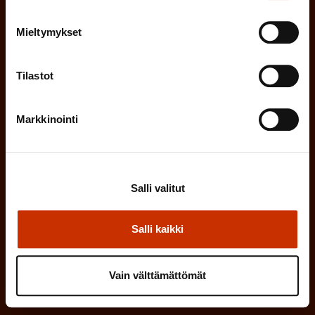
i
o
n
l
Mieltymykset
e
l
i
n
Tilastot
n
)
e
Markkinointi
n
)
Salli valitut
Salli kaikki
Tilaa
Vain välttämättömät