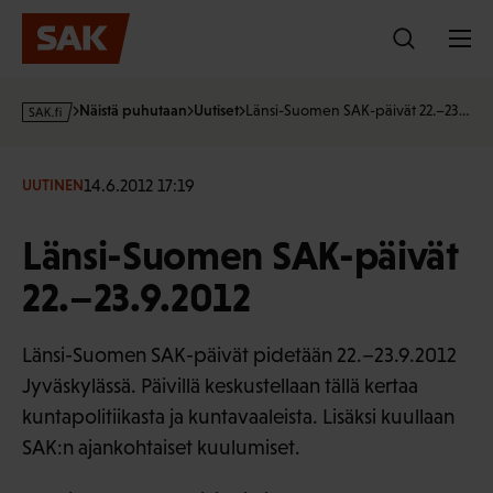
Hyppää
sisältöön
s
Näistä puhutaan
Uutiset
Länsi-Suomen SAK-päivät 22.–23…
a
k
·
14.6.2012 17:19
UUTINEN
f
i
Länsi-Suomen SAK-päivät
22.–23.9.2012
Länsi-Suomen SAK-päivät pidetään 22.–23.9.2012
Jyväskylässä. Päivillä keskustellaan tällä kertaa
kuntapolitiikasta ja kuntavaaleista. Lisäksi kuullaan
SAK:n ajankohtaiset kuulumiset.