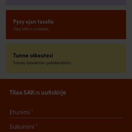
Pysy ajan tasalla
Tilaa SAK:n uutiskirje.
Tunne oikeutesi
Tutustu työelämän pelisääntöihin.
Tilaa SAK:n uutiskirje
(Pakollinen)
Etunimi
(Pakollinen)
Sukunimi