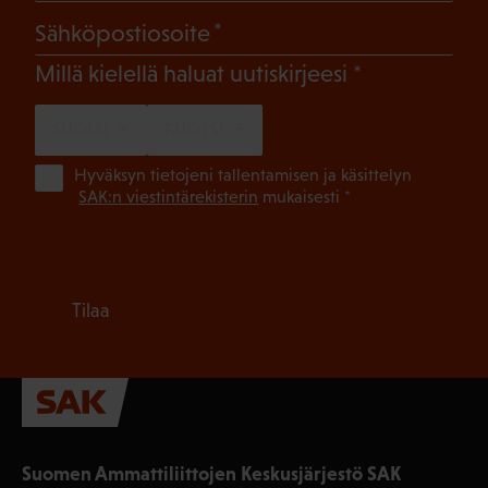
(Pakollinen)
Sähköpostiosoite
(Pakollinen)
Millä kielellä haluat uutiskirjeesi
SUOMI
RUOTSI
(Pa
Hyväksyn tietojeni tallentamisen ja käsittelyn
SAK:n viestintärekisterin
mukaisesti *
Tilaa
Suomen Ammattiliittojen Keskusjärjestö SAK