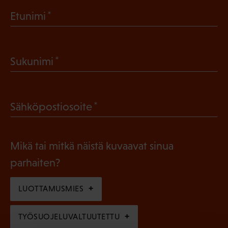
(
Etunimi
P
a
(
Sukunimi
k
P
o
a
l
(
Sähköpostiosoite
k
l
P
o
i
a
l
Mikä tai mitkä näistä kuvaavat sinua
n
k
l
parhaiten?
e
o
i
n
l
LUOTTAMUSMIES
n
)
l
e
TYÖSUOJELUVALTUUTETTU
i
n