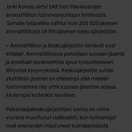
Jyrki Konola siirtyi SAK:hon Palvelualojen
ammattiliiton toiminnanjohtajan tehtävästä.
Samalla työpaikka vaihtui noin 200 000 jäsenen
ammattiliitosta 18 liittojäsenen keskusjärjestöön.
– Ammattiliiton ja keskusjärjestön tehtävät ovat
erilaiset. Ammattiliitoissa palvellaan suoraan jäseniä
ja annetaan konkreettista apua työsuhteeseen
liittyvissä kysymyksissä. Keskusjärjestön suhde
yksittäisiin jäseniin on etäisempi eikä meidän
toimintamme näy yhtä suoraan jäsenten arjessa.
Molempia kuitenkin tarvitaan.
Palkansaajakeskusjärjestöjen asema on viime
vuosina muuttunut radikaalisti, kun työnantajat
ovat enenevästi irtautuneet kolmikantaisista