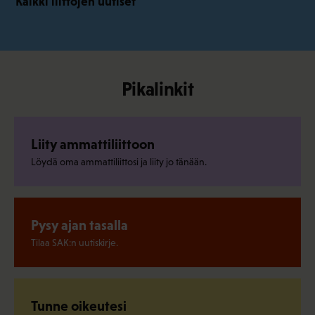
Kaikki liittojen uutiset
Pikalinkit
Liity ammattiliittoon
Löydä oma ammattiliittosi ja liity jo tänään.
Pysy ajan tasalla
Tilaa SAK:n uutiskirje.
Tunne oikeutesi