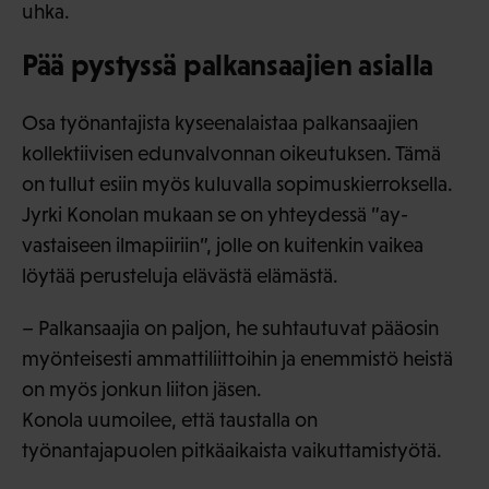
uhka.
Pää pystyssä palkansaajien asialla
Osa työnantajista kyseenalaistaa palkansaajien
kollektiivisen edunvalvonnan oikeutuksen. Tämä
on tullut esiin myös kuluvalla sopimuskierroksella.
Jyrki Konolan mukaan se on yhteydessä ”ay-
vastaiseen ilmapiiriin”, jolle on kuitenkin vaikea
löytää perusteluja elävästä elämästä.
– Palkansaajia on paljon, he suhtautuvat pääosin
myönteisesti ammattiliittoihin ja enemmistö heistä
on myös jonkun liiton jäsen.
Konola uumoilee, että taustalla on
työnantajapuolen pitkäaikaista vaikuttamistyötä.