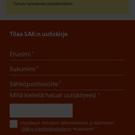
Tutustu työelämän pelisääntöihin.
Tilaa SAK:n uutiskirje
(Pakollinen)
Etunimi
(Pakollinen)
Sukunimi
(Pakollinen)
Sähköpostiosoite
(Pakollinen)
Millä kielellä haluat uutiskirjeesi
SUOMI
RUOTSI
(Pa
Hyväksyn tietojeni tallentamisen ja käsittelyn
SAK:n viestintärekisterin
mukaisesti *