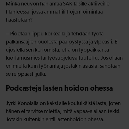
Minkä neuvon hän antaa SAK:laisille aktiiveille
tilanteessa, jossa ammattiliittojen toimintaa
haastetaan?
– Pidetään lippu korkealla ja tehdään työtä
palkansaajien puolesta pää pystyssä ja ylpeästi. Ei
ujostella sen kertomista, että on työpaikkansa
luottamusmies tai työsuojeluvaltuutettu. Jos ollaan
eri mieltä kuin työnantaja jostakin asiasta, sanotaan
se reippaasti julki.
Podcasteja lasten hoidon ohessa
Jyrki Konolalla on kaksi alle kouluikäistä lasta, joten
hänen ei tarvitse miettiä, mitä vapaa-ajallaan tekisi.
Jotakin kuitenkin ehtii lastenhoidon ohessa.