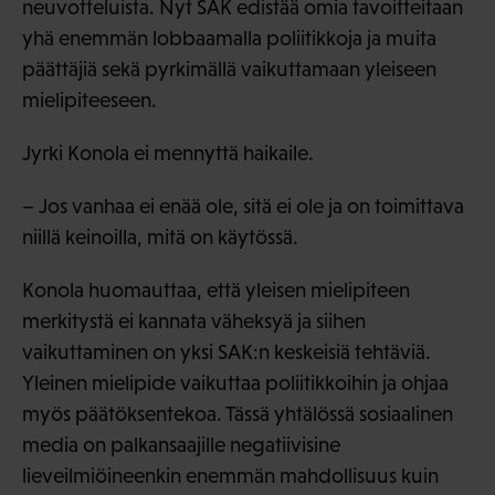
neuvotteluista. Nyt SAK edistää omia tavoitteitaan
yhä enemmän lobbaamalla poliitikkoja ja muita
päättäjiä sekä pyrkimällä vaikuttamaan yleiseen
mielipiteeseen.
Jyrki Konola ei mennyttä haikaile.
– Jos vanhaa ei enää ole, sitä ei ole ja on toimittava
niillä keinoilla, mitä on käytössä.
Konola huomauttaa, että yleisen mielipiteen
merkitystä ei kannata väheksyä ja siihen
vaikuttaminen on yksi SAK:n keskeisiä tehtäviä.
Yleinen mielipide vaikuttaa poliitikkoihin ja ohjaa
myös päätöksentekoa. Tässä yhtälössä sosiaalinen
media on palkansaajille negatiivisine
lieveilmiöineenkin enemmän mahdollisuus kuin