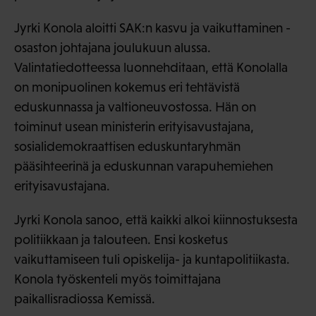
Jyrki Konola aloitti SAK:n kasvu ja vaikuttaminen -
osaston johtajana joulukuun alussa.
Valintatiedotteessa luonnehditaan, että Konolalla
on monipuolinen kokemus eri tehtävistä
eduskunnassa ja valtioneuvostossa. Hän on
toiminut usean ministerin erityisavustajana,
sosialidemokraattisen eduskuntaryhmän
pääsihteerinä ja eduskunnan varapuhemiehen
erityisavustajana.
Jyrki Konola sanoo, että kaikki alkoi kiinnostuksesta
politiikkaan ja talouteen. Ensi kosketus
vaikuttamiseen tuli opiskelija- ja kuntapolitiikasta.
Konola työskenteli myös toimittajana
paikallisradiossa Kemissä.