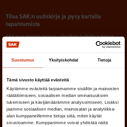
Tilaa SAK:n uutiskirje ja pysy kartalla
tapahtumista
SAK:n uutiskirje tarjoaa viikottain tutkittua tietoa,
asiantuntijoiden näkemyksiä ja analyysejä.
Suostumus
Yksityiskohdat
Tietoja
(
Etunimi
Tämä sivusto käyttää evästeitä
P
Käytämme evästeitä tarjoamamme sisällön ja mainosten
räätälöimiseen, sosiaalisen median ominaisuuksien
a
(
tukemiseen ja kävijämäärämme analysoimiseen. Lisäksi
Sukunimi
k
jaamme sosiaalisen median, mainosalan ja analytiikka-
P
o
alan kumppaneillemme tietoja siitä, miten käytät
a
sivustoamme. Kumppanimme voivat yhdistää näitä
l