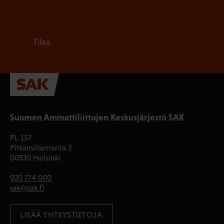
Tilaa
Suomen Ammattiliittojen Keskusjärjestö SAK
PL 157
Pitkänsillanranta 3
00530 Helsinki
020 774 000
sak@sak.fi
LISÄÄ YHTEYSTIETOJA