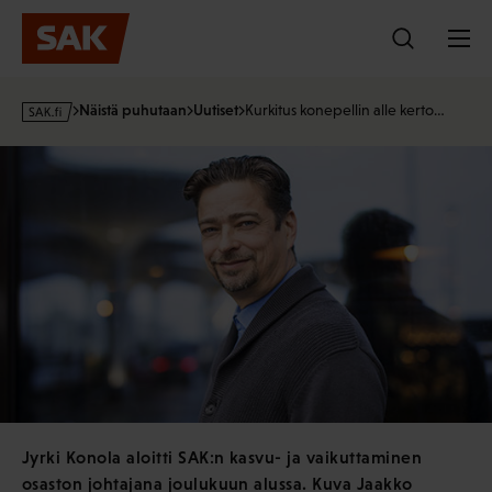
Hyppää
sisältöön
s
Näistä puhutaan
Uutiset
Kurkitus konepellin alle kerto…
a
k
·
f
i
Jyrki Konola aloitti SAK:n kasvu- ja vaikuttaminen
osaston johtajana joulukuun alussa. Kuva Jaakko