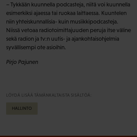
– Tykkään kuunnella podcasteja, niitä voi kuunnella
esimerkiksi ajaessa tai ruokaa laittaessa. Kuuntelen
niin yhteiskunnallisia- kuin musiikkipodcasteja.
Niissä vetoaa radiotoimittajuuden peruja itse väline
sekä radion ja tv:n uutis- ja ajankohtaisohjelmia
syvällisempi ote asioihin.
Pirjo Pajunen
LÖYDÄ LISÄÄ TÄMÄNKALTAISTA SISÄLTÖÄ:
HALLINTO