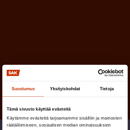
l
e
l
i
n
n
)
e
n
)
Tilaa
Suostumus
Yksityiskohdat
Tietoja
Tämä sivusto käyttää evästeitä
Käytämme evästeitä tarjoamamme sisällön ja mainosten
räätälöimiseen, sosiaalisen median ominaisuuksien
Jaa