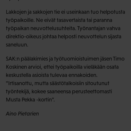
Lakkojen ja sakkojen tie ei useinkaan tuo helpotusta
työpaikoille. Ne eivät tasavertaista tai paranna
työpaikan neuvottelusuhteita. Työnantajan vahva
direktio-oikeus johtaa helposti neuvottelun sijasta
saneluun.
SAK:n päälakimies ja työtuomioistuimen jäsen Timo
Koskinen arvioi, ettei työpaikoilla vieläkään osata
keskustella asioista tulevaa ennakoiden.
”Irtisanottu, mutta säästötalkoisiin sitoutunut
työntekijä, kokee saaneensa perusteettomasti
Musta Pekka -kortin”.
Aino Pietarien