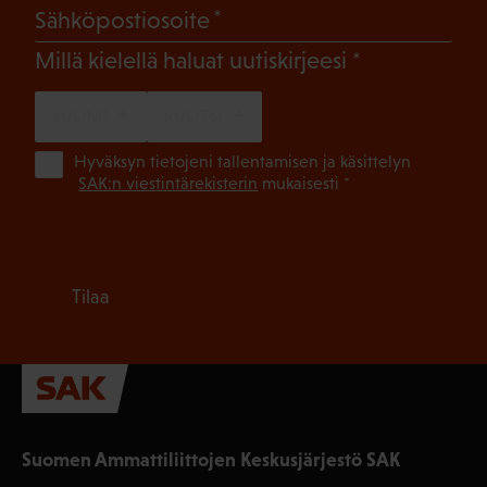
(Pakollinen)
Sähköpostiosoite
(Pakollinen)
Millä kielellä haluat uutiskirjeesi
SUOMI
RUOTSI
(Pa
Hyväksyn tietojeni tallentamisen ja käsittelyn
SAK:n viestintärekisterin
mukaisesti *
Tilaa
Suomen Ammattiliittojen Keskusjärjestö SAK