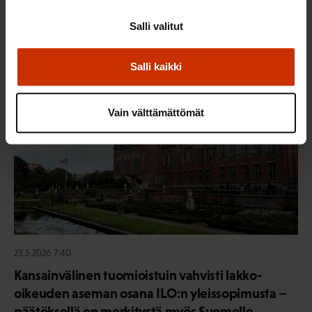
jonka takana voimme ylpeänä seisoa
Salli valitut
Salli kaikki
AY-LIIKE SUOMESSA JA MAAILMALLA
Vain välttämättömät
23.5.2026 7:40
Kansainvälinen tuomioistuin vahvisti lakko-
oikeuden aseman osana ILO:n yleissopimusta –
päätöksellä on merkitystä myös Suomelle