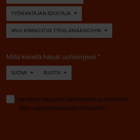
e
n
TYÖNANTAJAN EDUSTAJA
)
MUU KIINNOSTUS TYÖELÄMÄASIOIHIN
(
Millä kielellä haluat uutiskirjeesi
P
SUOMI
RUOTSI
a
k
o
(
Hyväksyn tietojeni tallentamisen ja käsittelyn
P
l
SAK:n viestintärekisterin
mukaisesti *
a
l
k
i
o
n