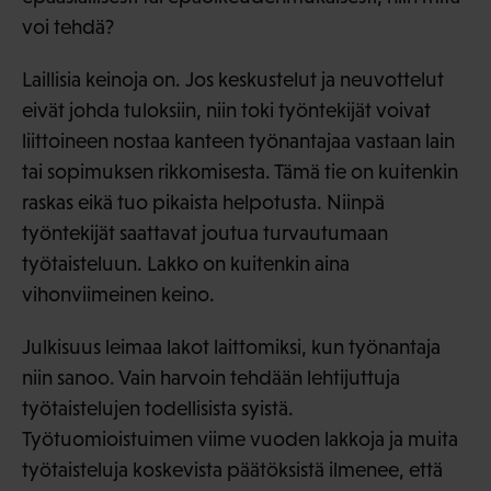
voi tehdä?
Laillisia keinoja on. Jos keskustelut ja neuvottelut
eivät johda tuloksiin, niin toki työntekijät voivat
liittoineen nostaa kanteen työnantajaa vastaan lain
tai sopimuksen rikkomisesta. Tämä tie on kuitenkin
raskas eikä tuo pikaista helpotusta. Niinpä
työntekijät saattavat joutua turvautumaan
työtaisteluun. Lakko on kuitenkin aina
vihonviimeinen keino.
Julkisuus leimaa lakot laittomiksi, kun työnantaja
niin sanoo. Vain harvoin tehdään lehtijuttuja
työtaistelujen todellisista syistä.
Työtuomioistuimen viime vuoden lakkoja ja muita
työtaisteluja koskevista päätöksistä ilmenee, että