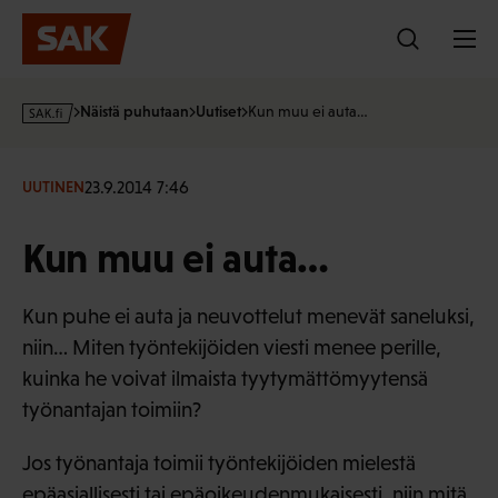
Hyppää
sisältöön
s
Näistä puhutaan
Uutiset
Kun muu ei auta…
a
k
·
23.9.2014 7:46
UUTINEN
f
i
Kun muu ei auta…
Kun puhe ei auta ja neuvottelut menevät saneluksi,
niin… Miten työntekijöiden viesti menee perille,
kuinka he voivat ilmaista tyytymättömyytensä
työnantajan toimiin?
Jos työnantaja toimii työntekijöiden mielestä
epäasiallisesti tai epäoikeudenmukaisesti, niin mitä