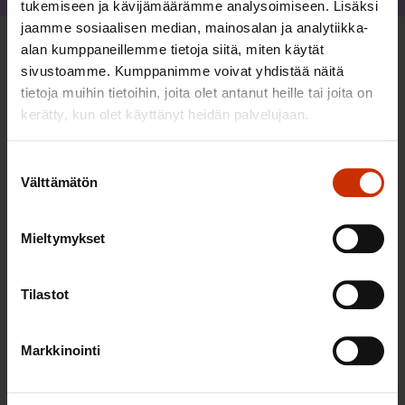
tukemiseen ja kävijämäärämme analysoimiseen. Lisäksi
jaamme sosiaalisen median, mainosalan ja analytiikka-
alan kumppaneillemme tietoja siitä, miten käytät
Sinua saattaa myös kiinnostaa
sivustoamme. Kumppanimme voivat yhdistää näitä
tietoja muihin tietoihin, joita olet antanut heille tai joita on
kerätty, kun olet käyttänyt heidän palvelujaan.
AY-LIIKE SUOMESSA JA MAAILMALLA
Suostumuksen
Välttämätön
valinta
Mieltymykset
Tilastot
Markkinointi
25.6.2026 10:35
Työelämän ammattilaiset: Panemme olutta,