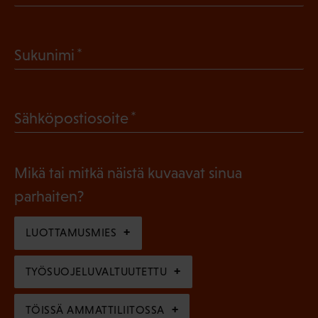
P
a
(
Sukunimi
k
P
o
a
l
(
Sähköpostiosoite
k
l
P
o
i
a
l
Mikä tai mitkä näistä kuvaavat sinua
n
k
l
parhaiten?
e
o
i
n
l
LUOTTAMUSMIES
n
)
l
e
TYÖSUOJELUVALTUUTETTU
i
n
n
)
TÖISSÄ AMMATTILIITOSSA