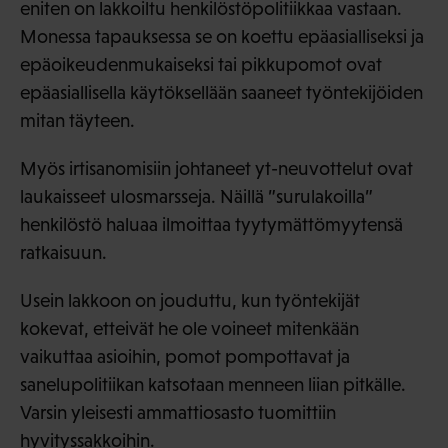
eniten on lakkoiltu henkilöstöpolitiikkaa vastaan.
Monessa tapauksessa se on koettu epäasialliseksi ja
epäoikeudenmukaiseksi tai pikkupomot ovat
epäasiallisella käytöksellään saaneet työntekijöiden
mitan täyteen.
Myös irtisanomisiin johtaneet yt-neuvottelut ovat
laukaisseet ulosmarsseja. Näillä ”surulakoilla”
henkilöstö haluaa ilmoittaa tyytymättömyytensä
ratkaisuun.
Usein lakkoon on jouduttu, kun työntekijät
kokevat, etteivät he ole voineet mitenkään
vaikuttaa asioihin, pomot pompottavat ja
sanelupolitiikan katsotaan menneen liian pitkälle.
Varsin yleisesti ammattiosasto tuomittiin
hyvityssakkoihin.