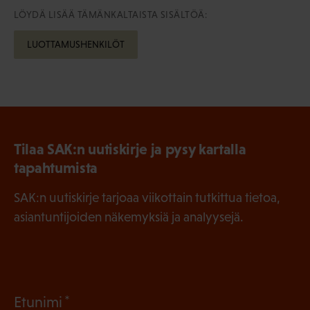
LÖYDÄ LISÄÄ TÄMÄNKALTAISTA SISÄLTÖÄ:
LUOTTAMUSHENKILÖT
Tilaa SAK:n uutiskirje ja pysy kartalla
tapahtumista
SAK:n uutiskirje tarjoaa viikottain tutkittua tietoa,
asiantuntijoiden näkemyksiä ja analyysejä.
(
Etunimi