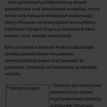
– Korruptoituneet poliitikkomme ja ahneet
pankkiirimme ovat aiheuttaneet eurokriisin, mutta
hinnan siitä maksavat kreikkalaiset palkansaajat,
kiihtyy Pireuksen satamatyöläisten ammattiliiton
pääsihteeri Giorgos Gogos puhuessaan Kreikan
kolmen viime vuoden kehityksestä.
Kriisi on koetellut ankarasti Kreikan palkansaajia,
eivätkä satamatyöläiset ole poikkeus.
Satamatyöläisten palkat ovat laskeneet 35
prosenttia, työehtoja on heikennetty ja eläkeikää
nostettu.
– Olemme silti selviytyneet
paremmin kuin monet
muut palkansaajaryhmät ja
onnistuneet torjumaan