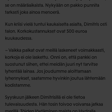
se on määräaikaista. Nykyään on pakko punnita
tarkasti joka ainoa menoerä.
Kun kriisi vielä tuntui kaukaiselta asialta, Dimitris osti
talon. Korkokustannukset ovat 500 euroa
kuukaudessa.
– Vaikka palkat ovat meillä laskeneet voimakkaasti,
korkoja ei ole laskettu. Onni on, että pankki on
suostunut siihen, ettei meidän juuri nyt tarvitse
lyhentää lainaa. Jos joudumme aloittamaan
lyhennykset, saatamme hyvinkin joutua lähtemään
kodistamme.
Syyskuun jälkeen Dimitrisillä ei ole tietoa
tulevaisuudesta. Hän tosin toivoo voivansa jatkaa
merillä. Töiden löytäminen maista on Hydralla