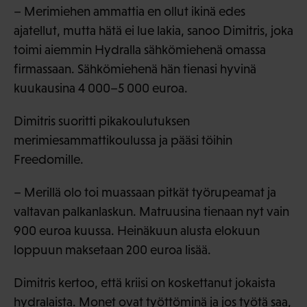
– Merimiehen ammattia en ollut ikinä edes
ajatellut, mutta hätä ei lue lakia, sanoo Dimitris, joka
toimi aiemmin Hydralla sähkömiehenä omassa
firmassaan. Sähkömiehenä hän tienasi hyvinä
kuukausina 4 000–5 000 euroa.
Dimitris suoritti pikakoulutuksen
merimiesammattikoulussa ja pääsi töihin
Freedomille.
– Merillä olo toi muassaan pitkät työrupeamat ja
valtavan palkanlaskun. Matruusina tienaan nyt vain
900 euroa kuussa. Heinäkuun alusta elokuun
loppuun maksetaan 200 euroa lisää.
Dimitris kertoo, että kriisi on koskettanut jokaista
hydralaista. Monet ovat työttöminä ja jos työtä saa,