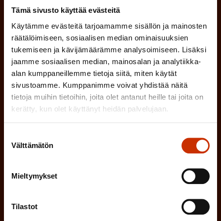
l
Mikä tai mitkä näistä kuvaavat sinua
n
Tämä sivusto käyttää evästeitä
k
l
parhaiten?
e
Käytämme evästeitä tarjoamamme sisällön ja mainosten
o
i
räätälöimiseen, sosiaalisen median ominaisuuksien
n
l
LUOTTAMUSMIES
tukemiseen ja kävijämäärämme analysoimiseen. Lisäksi
n
)
jaamme sosiaalisen median, mainosalan ja analytiikka-
l
e
alan kumppaneillemme tietoja siitä, miten käytät
TYÖSUOJELUVALTUUTETTU
i
n
sivustoamme. Kumppanimme voivat yhdistää näitä
n
tietoja muihin tietoihin, joita olet antanut heille tai joita on
)
TÖISSÄ AMMATTILIITOSSA
kerätty, kun olet käyttänyt heidän palvelujaan.
e
n
TYÖNANTAJAN EDUSTAJA
Suostumuksen
)
Välttämätön
valinta
MUU KIINNOSTUS TYÖELÄMÄASIOIHIN
Mieltymykset
(
Millä kielellä haluat uutiskirjeesi
Tilastot
P