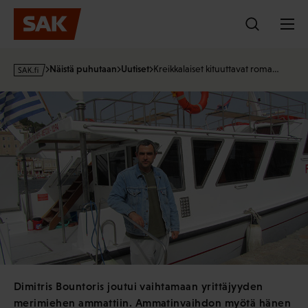
Hyppää
sisältöön
s
Näistä puhutaan
Uutiset
Kreikkalaiset kituuttavat roma…
a
k
·
f
i
Dimitris Bountoris joutui vaihtamaan yrittäjyyden
merimiehen ammattiin. Ammatinvaihdon myötä hänen