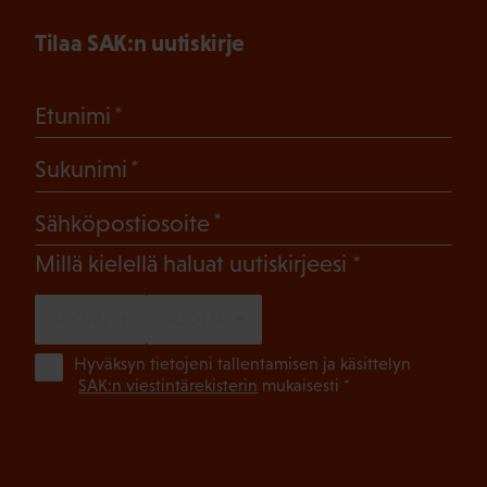
Tilaa SAK:n uutiskirje
(Pakollinen)
Etunimi
(Pakollinen)
Sukunimi
(Pakollinen)
Sähköpostiosoite
(Pakollinen)
Millä kielellä haluat uutiskirjeesi
SUOMI
RUOTSI
(Pa
Hyväksyn tietojeni tallentamisen ja käsittelyn
SAK:n viestintärekisterin
mukaisesti *