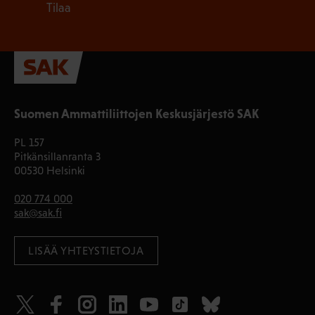
Tilaa
Suomen Ammattiliittojen Keskusjärjestö SAK
PL 157
Pitkänsillanranta 3
00530 Helsinki
020 774 000
sak@sak.fi
LISÄÄ YHTEYSTIETOJA