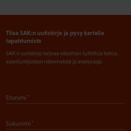
Tilaa SAK:n uutiskirje ja pysy kartalla
tapahtumista
SAK:n uutiskirje tarjoaa viikottain tutkittua tietoa,
asiantuntijoiden näkemyksiä ja analyysejä.
(
Etunimi
P
a
(
Sukunimi
k