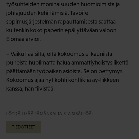
työsuhteiden moninaisuuden huomioimista ja
johtajuuden kehittämistä. Tavoite
sopimusjärjestelmän rapauttamisesta saattaa
kuitenkin koko paperin epäilyttävään valoon,
Elomaa arvioi.
– Vaikuttaa siltä, että kokoomus ei kauniista
puheista huolimatta halua ammattiyhdistysliikettä
päättämään työpaikan asioista. Se on pettymys.
Kokoomus ajaa nyt kohti konfliktia ay-liikkeen
kanssa, hän tiivistää.
LÖYDÄ LISÄÄ TÄMÄNKALTAISTA SISÄLTÖÄ:
TIEDOTTEET