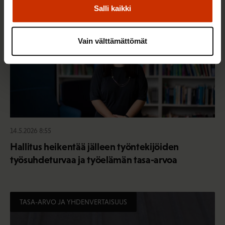
Salli kaikki
Vain välttämättömät
14.5.2026 8:55
Hallitus heikentää jälleen työntekijöiden
työsuhdeturvaa ja työelämän tasa-arvoa
TASA-ARVO JA YHDENVERTAISUUS