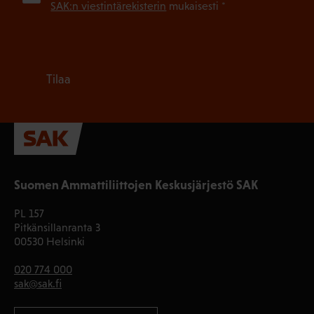
SAK:n viestintärekisterin
mukaisesti *
Tilaa
Suomen Ammattiliittojen Keskusjärjestö SAK
PL 157
Pitkänsillanranta 3
00530 Helsinki
020 774 000
sak@sak.fi