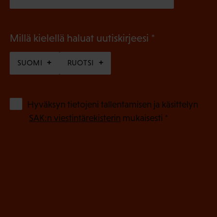
(
Millä kielellä haluat uutiskirjeesi
P
SUOMI
RUOTSI
a
k
o
(
Hyväksyn tietojeni tallentamisen ja käsittelyn
P
l
SAK:n viestintärekisterin
mukaisesti *
a
l
k
i
o
n
l
e
l
i
n
n
)