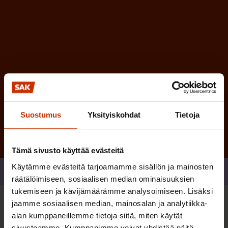
e
n
)
Tilaa
Suostumus
Yksityiskohdat
Tietoja
Tämä sivusto käyttää evästeitä
Käytämme evästeitä tarjoamamme sisällön ja mainosten
Jaa
räätälöimiseen, sosiaalisen median ominaisuuksien
tukemiseen ja kävijämäärämme analysoimiseen. Lisäksi
jaamme sosiaalisen median, mainosalan ja analytiikka-
Sinua saattaa myös kiinnostaa
alan kumppaneillemme tietoja siitä, miten käytät
sivustoamme. Kumppanimme voivat yhdistää näitä