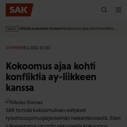
Hyppää
sisältöön
s
Näistä puhutaan
Uutiset
Kokoomus ajaa kohti konfliktia…
a
k
·
19.1.2011 11:00
UUTINEN
f
i
Kokoomus ajaa kohti
konfliktia ay-liikkeen
kanssa
SAK tyrmää kokoomuksen esitykset
työehtosopimusjärjestelmän heikentämisestä. Eilen
julkaisemansa raportin perusteella kokoomus