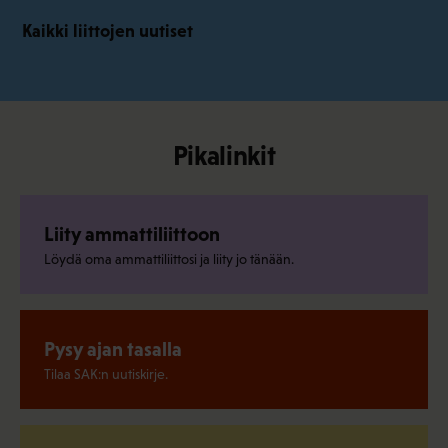
Kaikki liittojen uutiset
Pikalinkit
Liity ammattiliittoon
Löydä oma ammattiliittosi ja liity jo tänään.
Pysy ajan tasalla
Tilaa SAK:n uutiskirje.