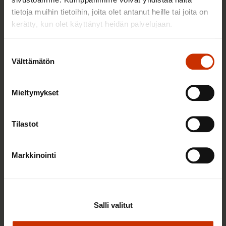
tietoja muihin tietoihin, joita olet antanut heille tai joita on
TASA-ARVO JA YHDENVERTAISUUS
kerätty, kun olet käyttänyt heidän palvelujaan.
Suostumuksen
Välttämätön
valinta
Mieltymykset
Tilastot
3.6.2026 13:34
Markkinointi
Mikä muuttui määräaikaisissa työsuhteissa? Lue
juristin vastaukset!
Salli valitut
TASA-ARVO JA YHDENVERTAISUUS