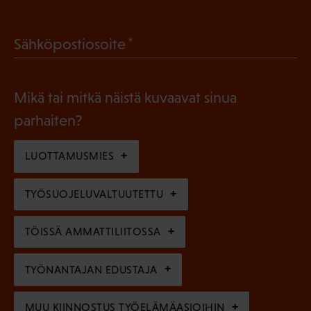
P
o
a
l
(
Sähköpostiosoite
k
l
P
o
i
a
l
Mikä tai mitkä näistä kuvaavat sinua
n
k
l
parhaiten?
e
o
i
n
l
LUOTTAMUSMIES
n
)
l
e
TYÖSUOJELUVALTUUTETTU
i
n
n
)
TÖISSÄ AMMATTILIITOSSA
e
n
TYÖNANTAJAN EDUSTAJA
)
MUU KIINNOSTUS TYÖELÄMÄASIOIHIN