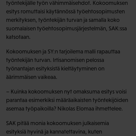
työntekijälle työn vähimmäisehdot. Kokoomuksen
esitys romuttaisi käytännössä työehtosopimusten
merkityksen, työntekijän turvan ja samalla koko
suomalaisen työehtosopimusjärjestelmän, SAK:ssa
katsotaan.
Kokoomuksen ja SY:n tarjoilema malli rapauttaa
työntekijän turvan. Irtisanomisen pelossa
työnantajan esityksistä kieltäytyminen on
äärimmäisen vaikeaa.
– Kuinka kokoomuksen nyt omaksuma esitys voisi
parantaa esimerkiksi määräaikaisten työntekijöiden
asemaa työpaikoilla? Nikolas Elomaa ihmettelee.
SAK pitää monia kokoomuksen julkaisemia
esityksiä hyvinä ja kannatettavina, kuten