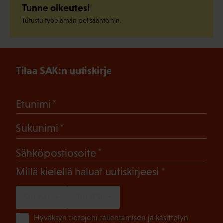
Tunne oikeutesi
Tutustu työelämän pelisääntöihin.
Tilaa SAK:n uutiskirje
(Pakollinen)
Etunimi
(Pakollinen)
Sukunimi
(Pakollinen)
Sähköpostiosoite
(Pakollinen)
Millä kielellä haluat uutiskirjeesi
SUOMI
RUOTSI
(Pa
Hyväksyn tietojeni tallentamisen ja käsittelyn