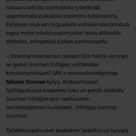
haluaa uudistaa suomalaista työelämää
laajentamalla paikallista sopimista työehdoista.
Esityksen mukaan työpaikalla voitaisiin käytännössä
sopia myös työehtosopimusten tason alittavista
ehdoista, esimerkiksi palkan alentamisesta.
– Onkohan kokoomus oikeasti tätä mieltä vai onko
se ajanut Suomen Yrittäjien virittämään
korulausemiinaan? SAK:n edunvalvontajohtaja
Nikolas Elomaa
kysyy. Kokoomuksen
työlinjauksessa keskeinen luku on peräti otsikoitu
Suomen Yrittäjien ensi vaalikauden
tavoiteohjelman mukaisesti:
Yrittäjyys kantaa
Suomea
.
Työehtosopimusten keskeinen tarkoitus on turvata