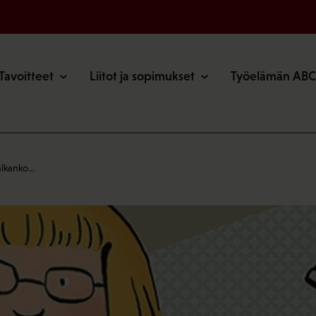
o
Tavoitteet
Liitot ja sopimukset
Työelämän ABC
palkanko…