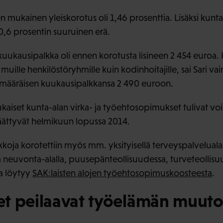
mukainen yleiskorotus oli 1,46 prosenttia. Lisäksi kunta-a
a 0,6 prosentin suuruinen erä.
kuukausipalkka oli ennen korotusta lisineen 2 454 euroa.
n muille henkilöstöryhmille kuin kodinhoitajille, sai Sari va
kimääräisen kuukausipalkkansa 2 490 euroon.
iset kunta-alan virka- ja työehtosopimukset tulivat v
äättyvät helmikuun lopussa 2014.
koja korotettiin myös mm. yksityisellä terveyspalvelualal
neuvonta-alalla, puusepänteollisuudessa, turveteollisuude
ta löytyy
SAK:laisten alojen työehtosopimuskoosteesta
.
t peilaavat työelämän muuto