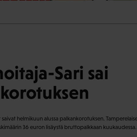
oitaja-Sari sai
nkorotuksen
t saivat helmikuun alussa palkankorotuksen. Tamperelaise
keskimäärin 36 euron lisäystä bruttopalkkaan kuukaudessa.