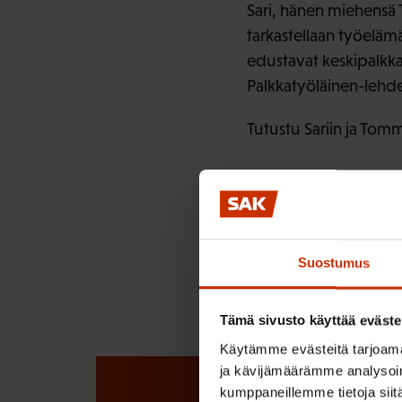
Sari, hänen miehensä 
tarkastellaan työelämä
edustavat keskipalkkai
Palkkatyöläinen-lehde
Tutustu Sariin ja Tom
LÖYDÄ LISÄÄ TÄMÄNKALTA
Suostumus
SOPIMUKSET
Tämä sivusto käyttää eväste
Käytämme evästeitä tarjoama
ja kävijämäärämme analysoim
kumppaneillemme tietoja siitä