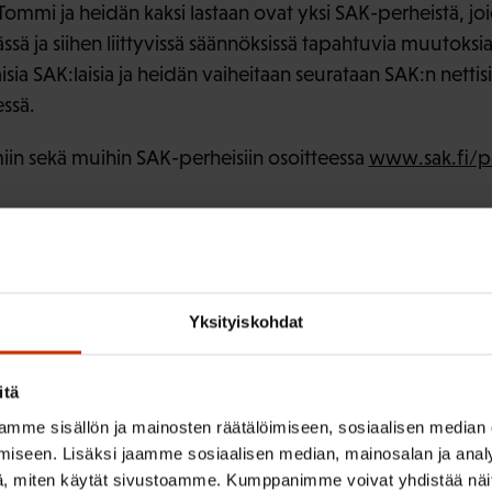
Tommi ja heidän kaksi lastaan ovat yksi SAK-perheistä, jo
ssä ja siihen liittyvissä säännöksissä tapahtuvia muutoksia
sia SAK:laisia ja heidän vaiheitaan seurataan SAK:n nettisiv
ssä.
miin sekä muihin SAK-perheisiin osoitteessa
www.sak.fi/p
ISTA SISÄLTÖÄ:
Yksityiskohdat
itä
mme sisällön ja mainosten räätälöimiseen, sosiaalisen median
iseen. Lisäksi jaamme sosiaalisen median, mainosalan ja analy
, miten käytät sivustoamme. Kumppanimme voivat yhdistää näitä t