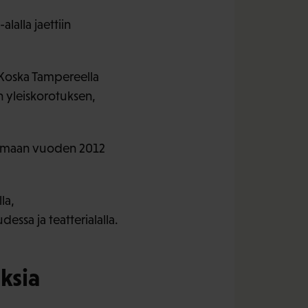
lalla jaettiin
 Koska Tampereella
in yleiskorotuksen,
oimaan vuoden 2012
la,
ssa ja teatterialalla.
ksia