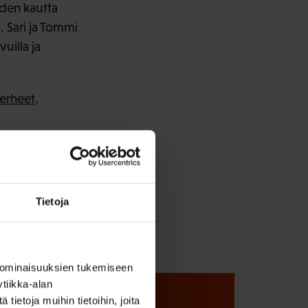
iden kautta
. Sari ja Tommi
uilla ja
erheet
.
Tietoja
 ominaisuuksien tukemiseen
tiikka-alan
ietoja muihin tietoihin, joita