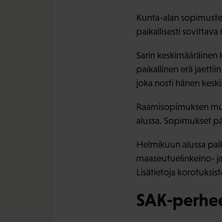
Kunta-alan sopimusten 
paikallisesti sovittav
Sarin keskimääräinen 
paikallinen erä jaettii
joka nosti hänen kes
Raamisopimuksen muka
alussa. Sopimukset p
Helmikuun alussa palk
maaseutuelinkeino- ja 
Lisätietoja korotuksis
SAK-perhee