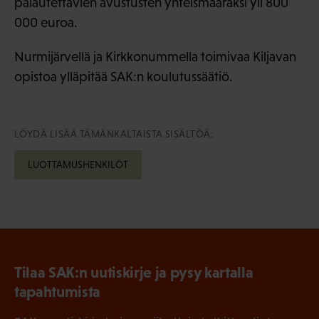
palautettavien avustusten yhteismääräksi yli 800
000 euroa.
Nurmijärvellä ja Kirkkonummella toimivaa Kiljavan
opistoa ylläpitää SAK:n koulutussäätiö.
LÖYDÄ LISÄÄ TÄMÄNKALTAISTA SISÄLTÖÄ:
LUOTTAMUSHENKILÖT
Tilaa SAK:n uutiskirje ja pysy kartalla
tapahtumista