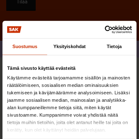
Tilaa
Suostumus
Yksityiskohdat
Tietoja
Jaa
Tämä sivusto käyttää evästeitä
Sinua saattaa myös kiinnostaa
Käytämme evästeitä tarjoamamme sisällön ja mainosten
räätälöimiseen, sosiaalisen median ominaisuuksien
tukemiseen ja kävijämäärämme analysoimiseen. Lisäksi
AY-LIIKE SUOMESSA JA MAAILMALLA
jaamme sosiaalisen median, mainosalan ja analytiikka-
alan kumppaneillemme tietoja siitä, miten käytät
sivustoamme. Kumppanimme voivat yhdistää näitä
tietoja muihin tietoihin, joita olet antanut heille tai joita on
kerätty, kun olet käyttänyt heidän palvelujaan.