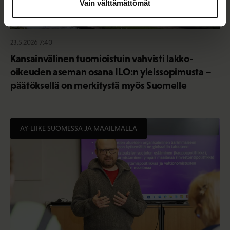
Vain välttämättömät
23.5.2026 7:40
Kansainvälinen tuomioistuin vahvisti lakko-
oikeuden aseman osana ILO:n yleissopimusta –
päätöksellä on merkitystä myös Suomelle
AY-LIIKE SUOMESSA JA MAAILMALLA