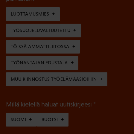
e
o
i
n
l
LUOTTAMUSMIES
n
)
l
e
TYÖSUOJELUVALTUUTETTU
i
n
n
)
TÖISSÄ AMMATTILIITOSSA
e
n
TYÖNANTAJAN EDUSTAJA
)
MUU KIINNOSTUS TYÖELÄMÄASIOIHIN
(
Millä kielellä haluat uutiskirjeesi
P
SUOMI
RUOTSI
a
k