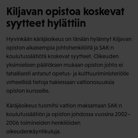
Kiljavan opistoa koskevat
syytteet hylättiin
Hyvinkään käräjäoikeus on tänään hylännyt Kiljavan
opiston aikaisempia johtohenkilöitä ja SAK:n
koulutussäätiötä koskevat syytteet. Oikeuden
yksimielisen päätöksen mukaan opiston johto ei
tahallisesti antanut opetus- ja kulttuuriministeriölle
virheellisiä tietoja hakiessaan valtionosuuksia
opiston kursseille.
Käräjäoikeus tuomitsi valtion maksamaan SAK:n
koulutussäätiön ja opiston johdossa vuosina 2002–
2006 toimineiden henkilöiden
oikeudenkäyntikuluja.