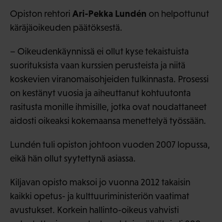
Ari-Pekka Lundén
Opiston rehtori
on helpottunut
käräjäoikeuden päätöksestä.
– Oikeudenkäynnissä ei ollut kyse tekaistuista
suorituksista vaan kurssien perusteista ja niitä
koskevien viranomaisohjeiden tulkinnasta. Prosessi
on kestänyt vuosia ja aiheuttanut kohtuutonta
rasitusta monille ihmisille, jotka ovat noudattaneet
aidosti oikeaksi kokemaansa menettelyä työssään.
Lundén tuli opiston johtoon vuoden 2007 lopussa,
eikä hän ollut syytettynä asiassa.
Kiljavan opisto maksoi jo vuonna 2012 takaisin
kaikki opetus- ja kulttuuriministeriön vaatimat
avustukset. Korkein hallinto-oikeus vahvisti