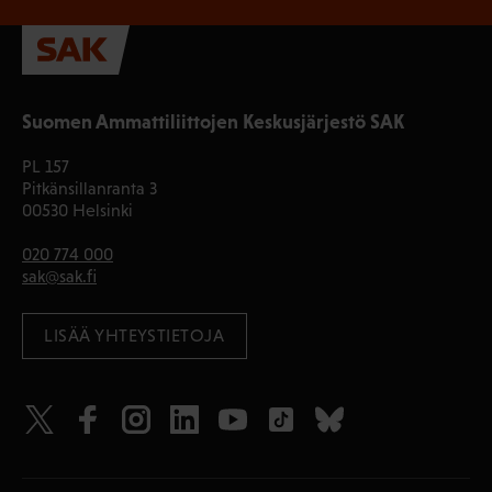
Suomen Ammattiliittojen Keskusjärjestö SAK
PL 157
Pitkänsillanranta 3
00530 Helsinki
020 774 000
sak@sak.fi
LISÄÄ YHTEYSTIETOJA