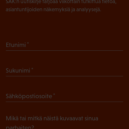
SAK:n uutiskirje tarjoaa viikottain tutkittua tietoa,
asiantuntijoiden näkemyksiä ja analyysejä.
(
Etunimi
P
a
(
Sukunimi
k
P
o
a
l
(
Sähköpostiosoite
k
l
P
o
i
a
l
Mikä tai mitkä näistä kuvaavat sinua
n
k
l
parhaiten?