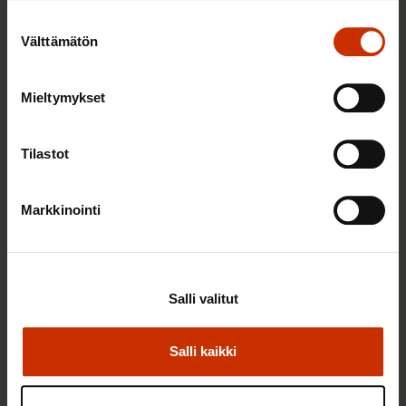
Suostumuksen
Välttämätön
valinta
Mieltymykset
25.6.2026 10:35
Työelämän ammattilaiset: Panemme olutta,
Tilastot
jonka takana voimme ylpeänä seisoa
Markkinointi
AY-LIIKE SUOMESSA JA MAAILMALLA
Salli valitut
Salli kaikki