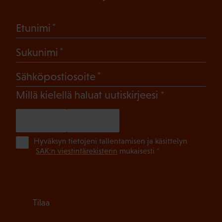
(Pakollinen)
Etunimi
(Pakollinen)
Sukunimi
(Pakollinen)
Sähköpostiosoite
(Pakollinen)
Millä kielellä haluat uutiskirjeesi
SUOMI
RUOTSI
(Pa
Hyväksyn tietojeni tallentamisen ja käsittelyn
SAK:n viestintärekisterin
mukaisesti *
Tilaa