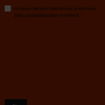
o
(
Hyväksyn tietojeni tallentamisen ja käsittelyn
P
l
SAK:n viestintärekisterin
mukaisesti *
a
l
k
i
o
n
l
e
l
i
n
n
)
e
n
)