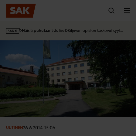
Hyppää
sisältöön
s
Näistä puhutaan
Uutiset
Kiljavan opistoa koskevat syyt…
a
k
·
f
i
26.6.2014 15:06
UUTINEN