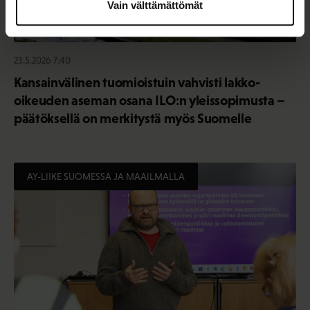
Vain välttämättömät
23.5.2026 7:40
Kansainvälinen tuomioistuin vahvisti lakko-
oikeuden aseman osana ILO:n yleissopimusta –
päätöksellä on merkitystä myös Suomelle
AY-LIIKE SUOMESSA JA MAAILMALLA