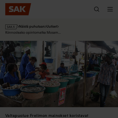
Hyppää
sisältöön
s
Näistä puhutaan
Uutiset
a
Kiinnostaako opintomatka Mosam…
k
·
f
i
Valtapuolue Frelimon mainokset koristavat