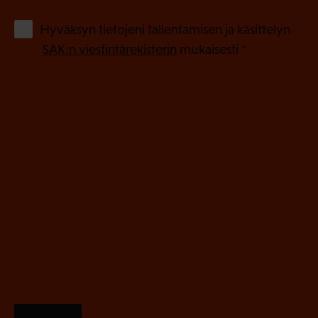
k
o
(
Hyväksyn tietojeni tallentamisen ja käsittelyn
P
l
SAK:n viestintärekisterin
mukaisesti *
a
l
k
i
o
n
l
e
l
i
n
n
)
e
n
)