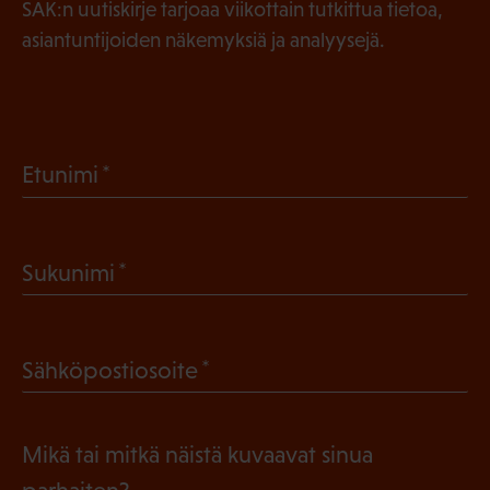
SAK:n uutiskirje tarjoaa viikottain tutkittua tietoa,
asiantuntijoiden näkemyksiä ja analyysejä.
(
Etunimi
P
a
(
Sukunimi
k
P
o
a
l
(
Sähköpostiosoite
k
l
P
o
i
a
l
Mikä tai mitkä näistä kuvaavat sinua
n
k
l