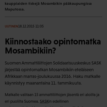
kauppiaiden tiskejä Mosambikin pääkaupungissa
Maputossa.
18.12.2015 11:05
UUTINEN
Kiinnostaako opintomatka
Mosambikiin?
Suomen Ammattiliittojen Solidaarisuuskeskus SASK
järjestää opintomatkan Mosambikiin eteläiseen
Afrikkaan marras-joulukuussa 2016. Haku matkalle
käynnistyy maanantaina 11. tammikuuta.
Matkalle valitaan 15 ammattiliittojen jäsentä eri aloilta ja
eri puolilta Suomea.
SASK
in edellinen