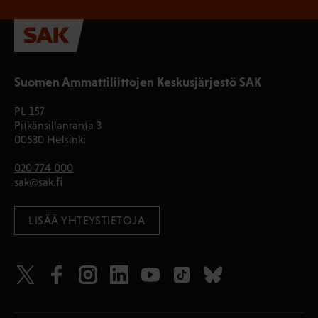
Suomen Ammattiliittojen Keskusjärjestö SAK
PL 157
Pitkänsillanranta 3
00530 Helsinki
020 774 000
sak@sak.fi
LISÄÄ YHTEYSTIETOJA