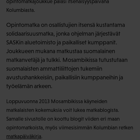
opintomatkajoukkue palasi itsenäisyyspäivänä
Kolumbiasta.
Opintomatka on osallistujien itsensä kustantama
solidaarisuusmatka, jonka ohjelman järjestävät
SASKin aluetoimisto ja paikalliset kumppanit.
Joukkueen mukana matkustaa suomalainen
matkanvetäjä ja tulkki. Mosambikissa tutustutaan
suomalaisten ammattiliittojen tukemiin
avustushankkeisiin, paikallisiin kumppaneihin ja
työelämän arkeen.
Loppuvuonna 2013 Mosambikissa käyneiden
matkalaisten kokemuksia voit lukea matkablogista.
Samalle sivustolle on koottu blogit viiden eri maan
opintomatkoista, myös viimesisimmän Kolumbian retken
matkapäiväkirja
.