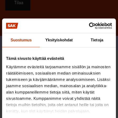
Tilaa
Suostumus
Yksityiskohdat
Tietoja
Jaa
Tämä sivusto käyttää evästeitä
Sinua saattaa myös kiinnostaa
Käytämme evästeitä tarjoamamme sisällön ja mainosten
räätälöimiseen, sosiaalisen median ominaisuuksien
tukemiseen ja kävijämäärämme analysoimiseen. Lisäksi
AY-LIIKE SUOMESSA JA MAAILMALLA
jaamme sosiaalisen median, mainosalan ja analytiikka-
alan kumppaneillemme tietoja siitä, miten käytät
sivustoamme. Kumppanimme voivat yhdistää näitä
tietoja muihin tietoihin, joita olet antanut heille tai joita on
kerätty, kun olet käyttänyt heidän palvelujaan.