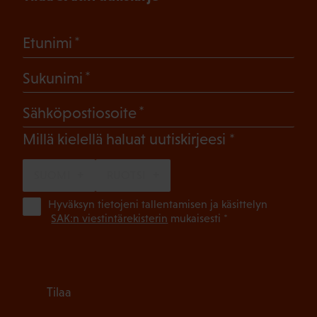
(Pakollinen)
Etunimi
(Pakollinen)
Sukunimi
(Pakollinen)
Sähköpostiosoite
(Pakollinen)
Millä kielellä haluat uutiskirjeesi
SUOMI
RUOTSI
(Pa
Hyväksyn tietojeni tallentamisen ja käsittelyn
SAK:n viestintärekisterin
mukaisesti *
Tilaa