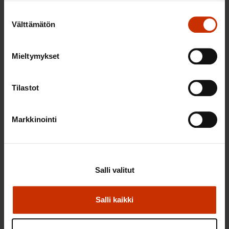
Suostumuksen
Välttämätön
valinta
Mieltymykset
25.6.2026 10:35
Työelämän ammattilaiset: Panemme olutta,
Tilastot
jonka takana voimme ylpeänä seisoa
Markkinointi
AY-LIIKE SUOMESSA JA MAAILMALLA
Salli valitut
Salli kaikki