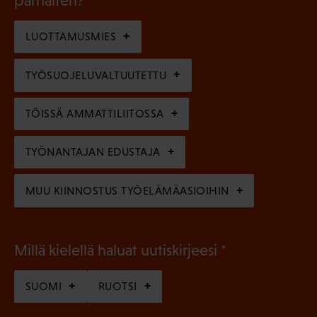
parhaiten?
e
o
i
n
l
LUOTTAMUSMIES
n
)
l
e
TYÖSUOJELUVALTUUTETTU
i
n
n
)
TÖISSÄ AMMATTILIITOSSA
e
n
TYÖNANTAJAN EDUSTAJA
)
MUU KIINNOSTUS TYÖELÄMÄASIOIHIN
(
Millä kielellä haluat uutiskirjeesi
P
SUOMI
RUOTSI
a