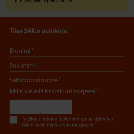
Tutustu työelämän pelisääntöihin.
Tilaa SAK:n uutiskirje
(Pakollinen)
Etunimi
(Pakollinen)
Sukunimi
(Pakollinen)
Sähköpostiosoite
(Pakollinen)
Millä kielellä haluat uutiskirjeesi
SUOMI
RUOTSI
(Pa
Hyväksyn tietojeni tallentamisen ja käsittelyn
SAK:n viestintärekisterin
mukaisesti *