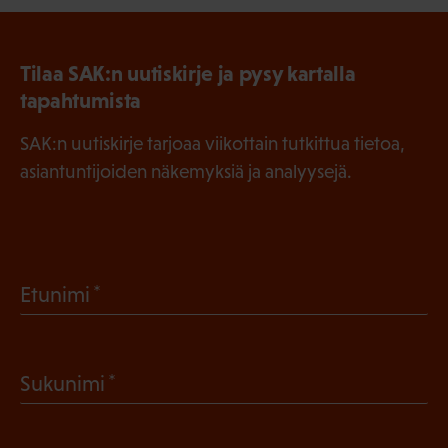
Tilaa SAK:n uutiskirje ja pysy kartalla
tapahtumista
SAK:n uutiskirje tarjoaa viikottain tutkittua tietoa,
asiantuntijoiden näkemyksiä ja analyysejä.
(
Etunimi
P
a
(
Sukunimi
k
P
o
a