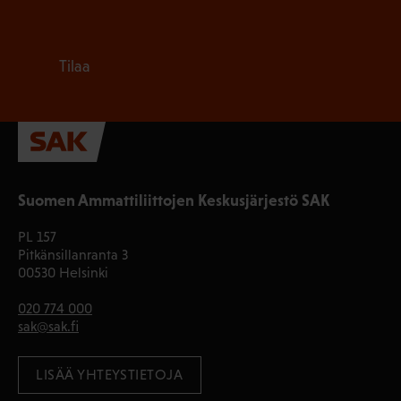
Tilaa
Suomen Ammattiliittojen Keskusjärjestö SAK
PL 157
Pitkänsillanranta 3
00530 Helsinki
020 774 000
sak@sak.fi
LISÄÄ YHTEYSTIETOJA