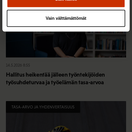
Vain välttämättömät
14.5.2026 8:55
Hallitus heikentää jälleen työntekijöiden
työsuhdeturvaa ja työelämän tasa-arvoa
TASA-ARVO JA YHDENVERTAISUUS