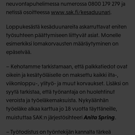
neuvontapuhelimessa numerossa 0800 179 279 ja
netissä osoitteessa
www.sak.fi/kesaduunari
.
Loppukesästä kesäduunareita askarruttavat eniten
työsuhteen päättymiseen liittyvät asiat. Monelle
esimerkiksi lomakorvausten määräytyminen on
epäselvää.
– Kehotamme tarkistamaan, että palkkatiedot ovat
oikein ja kesätyöläiselle on maksettu kaikki ilta-,
viikonloppu-, ylityö- ja muut korvaukset. Lisäksi on
syytä tarkistaa, että työnantaja on huolehtinut
veroista ja työeläkemaksuista. Nykyäänhän
työeläke alkaa karttua jo 18 vuotta täyttäneille,
Anita Spring
muistuttaa SAK:n järjestösihteeri
.
– Työtodistus on työntekijän kannalta tärkeä