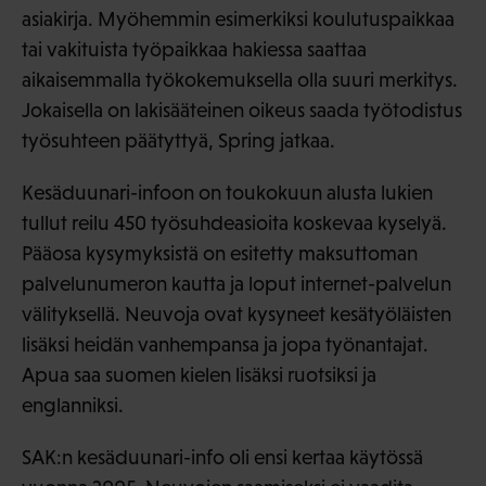
asiakirja. Myöhemmin esimerkiksi koulutuspaikkaa
tai vakituista työpaikkaa hakiessa saattaa
aikaisemmalla työkokemuksella olla suuri merkitys.
Jokaisella on lakisääteinen oikeus saada työtodistus
työsuhteen päätyttyä, Spring jatkaa.
Kesäduunari-infoon on toukokuun alusta lukien
tullut reilu 450 työsuhdeasioita koskevaa kyselyä.
Pääosa kysymyksistä on esitetty maksuttoman
palvelunumeron kautta ja loput internet-palvelun
välityksellä. Neuvoja ovat kysyneet kesätyöläisten
lisäksi heidän vanhempansa ja jopa työnantajat.
Apua saa suomen kielen lisäksi ruotsiksi ja
englanniksi.
SAK:n kesäduunari-info oli ensi kertaa käytössä