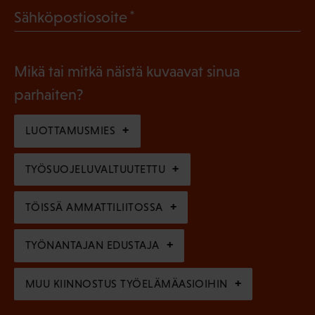
l
(
Sähköpostiosoite
k
l
P
o
i
a
l
Mikä tai mitkä näistä kuvaavat sinua
n
k
l
parhaiten?
e
o
i
n
l
LUOTTAMUSMIES
n
)
l
e
TYÖSUOJELUVALTUUTETTU
i
n
n
)
TÖISSÄ AMMATTILIITOSSA
e
n
TYÖNANTAJAN EDUSTAJA
)
MUU KIINNOSTUS TYÖELÄMÄASIOIHIN