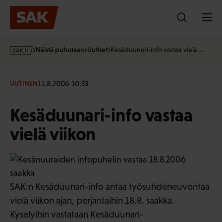
Hyppää
sisältöön
s
Näistä puhutaan
Uutiset
Kesäduunari-info vastaa vielä …
a
k
·
11.8.2006 10:33
UUTINEN
f
i
Kesäduunari-info vastaa
vielä viikon
SAK:n Kesäduunari-info antaa työsuhdeneuvontaa
vielä viikon ajan, perjantaihin 18.8. saakka.
Kyselyihin vastataan Kesäduunari-