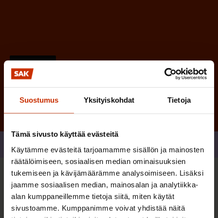
)
Tilaa
Suostumus
Yksityiskohdat
Tietoja
Tämä sivusto käyttää evästeitä
Jaa
Käytämme evästeitä tarjoamamme sisällön ja mainosten
räätälöimiseen, sosiaalisen median ominaisuuksien
tukemiseen ja kävijämäärämme analysoimiseen. Lisäksi
Sinua saattaa myös kiinnostaa
jaamme sosiaalisen median, mainosalan ja analytiikka-
alan kumppaneillemme tietoja siitä, miten käytät
sivustoamme. Kumppanimme voivat yhdistää näitä
TASA-ARVO JA YHDENVERTAISUUS