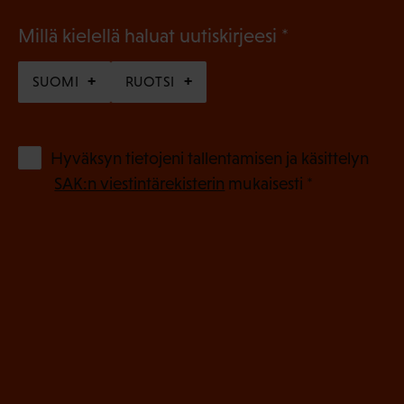
(
Millä kielellä haluat uutiskirjeesi
P
SUOMI
RUOTSI
a
k
o
(
Hyväksyn tietojeni tallentamisen ja käsittelyn
P
l
SAK:n viestintärekisterin
mukaisesti *
a
l
k
i
o
n
l
e
l
i
n
n
)
e
n