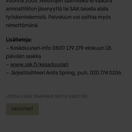
vuonna 2005. Neuvojen saamiseksi ei vaadita
ammattiliiton jäsenyyttä tai SAK:laisella alalla
työskentelemistä. Palveluun voi soittaa myös
nimettömänä.
Lisätietoja:
– Kesäduunari-info 0800 179 279 elokuun 18.
päivään saakka
–
www.sak.fi/kesaduunari
– Järjestösihteeri Anita Spring, puh. 020 774 0206
LÖYDÄ LISÄÄ TÄMÄNKALTAISTA SISÄLTÖÄ:
TIEDOTTEET