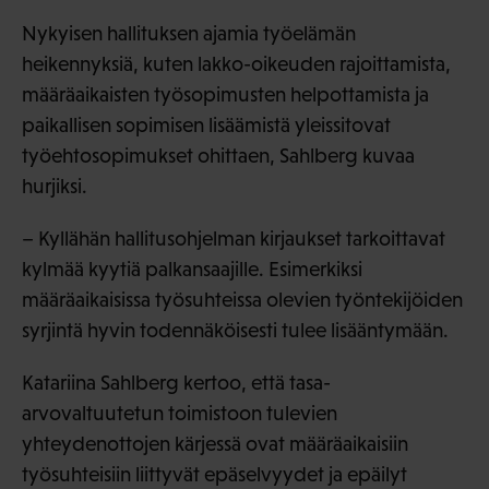
Nykyisen hallituksen ajamia työelämän
heikennyksiä, kuten lakko-oikeuden rajoittamista,
määräaikaisten työsopimusten helpottamista ja
paikallisen sopimisen lisäämistä yleissitovat
työehtosopimukset ohittaen, Sahlberg kuvaa
hurjiksi.
– Kyllähän hallitusohjelman kirjaukset tarkoittavat
kylmää kyytiä palkansaajille. Esimerkiksi
määräaikaisissa työsuhteissa olevien työntekijöiden
syrjintä hyvin todennäköisesti tulee lisääntymään.
Katariina Sahlberg kertoo, että tasa-
arvovaltuutetun toimistoon tulevien
yhteydenottojen kärjessä ovat määräaikaisiin
työsuhteisiin liittyvät epäselvyydet ja epäilyt