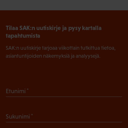
Tilaa SAK:n uutiskirje ja pysy kartalla
tapahtumista
SAK:n uutiskirje tarjoaa viikottain tutkittua tietoa,
asiantuntijoiden näkemyksiä ja analyysejä.
(
Etunimi
P
a
(
Sukunimi
k
P
o