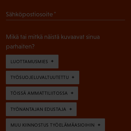
a
l
(
Sähköpostiosoite
k
l
P
o
i
a
l
Mikä tai mitkä näistä kuvaavat sinua
n
k
l
parhaiten?
e
o
i
n
l
LUOTTAMUSMIES
n
)
l
e
TYÖSUOJELUVALTUUTETTU
i
n
n
)
TÖISSÄ AMMATTILIITOSSA
e
n
TYÖNANTAJAN EDUSTAJA
)
MUU KIINNOSTUS TYÖELÄMÄASIOIHIN