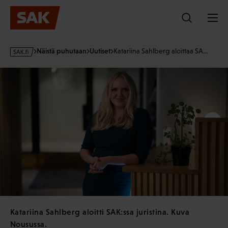
Hyppää
sisältöön
s
Näistä puhutaan
Uutiset
Katariina Sahlberg aloittaa SA…
a
k
·
f
i
Katariina Sahlberg aloitti SAK:ssa juristina. Kuva
Nousussa.