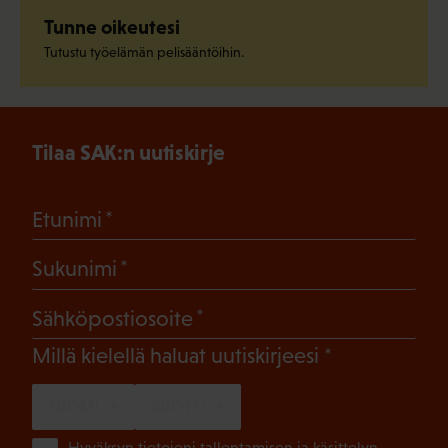
Tunne oikeutesi
Tutustu työelämän pelisääntöihin.
Tilaa SAK:n uutiskirje
(Pakollinen)
Etunimi
(Pakollinen)
Sukunimi
(Pakollinen)
Sähköpostiosoite
(Pakollinen)
Millä kielellä haluat uutiskirjeesi
SUOMI
RUOTSI
Hyväksyn tietojeni tallentamisen ja käsittelyn