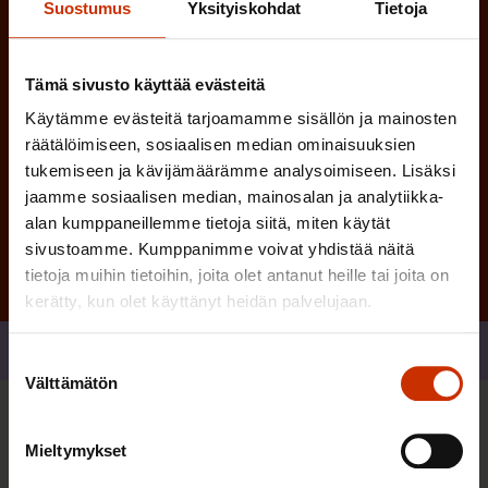
Suostumus
Yksityiskohdat
Tietoja
n
)
Tämä sivusto käyttää evästeitä
Käytämme evästeitä tarjoamamme sisällön ja mainosten
räätälöimiseen, sosiaalisen median ominaisuuksien
tukemiseen ja kävijämäärämme analysoimiseen. Lisäksi
Tilaa
jaamme sosiaalisen median, mainosalan ja analytiikka-
alan kumppaneillemme tietoja siitä, miten käytät
sivustoamme. Kumppanimme voivat yhdistää näitä
tietoja muihin tietoihin, joita olet antanut heille tai joita on
kerätty, kun olet käyttänyt heidän palvelujaan.
Jaa
Suostumuksen
Välttämätön
valinta
Sinua saattaa myös kiinnostaa
Mieltymykset