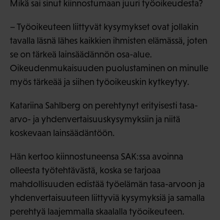
Mikä sai sinut kiinnostumaan juuri työoikeudesta?
– Työoikeuteen liittyvät kysymykset ovat jollakin
tavalla läsnä lähes kaikkien ihmisten elämässä, joten
se on tärkeä lainsäädännön osa-alue.
Oikeudenmukaisuuden puolustaminen on minulle
myös tärkeää ja siihen työoikeuskin kytkeytyy.
Katariina Sahlberg on perehtynyt erityisesti tasa-
arvo- ja yhdenvertaisuuskysymyksiin ja niitä
koskevaan lainsäädäntöön.
Hän kertoo kiinnostuneensa SAK:ssa avoinna
olleesta työtehtävästä, koska se tarjoaa
mahdollisuuden edistää työelämän tasa-arvoon ja
yhdenvertaisuuteen liittyviä kysymyksiä ja samalla
perehtyä laajemmalla skaalalla työoikeuteen.