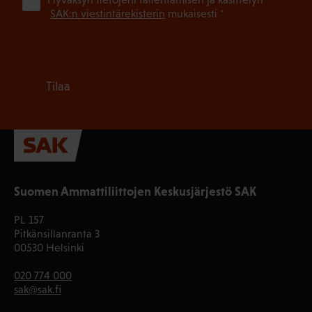
(Pa
SAK:n viestintärekisterin
mukaisesti *
Tilaa
Suomen Ammattiliittojen Keskusjärjestö SAK
PL 157
Pitkänsillanranta 3
00530 Helsinki
020 774 000
sak@sak.fi