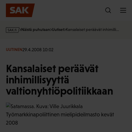
Hyppää
sisältöön
s
Näistä puhutaan
Uutiset
Kansalaiset peräävät inhimilli…
a
k
·
29.4.2008 10:02
UUTINEN
f
i
Kansalaiset peräävät
inhimillisyyttä
valtionyhtiöpolitiikkaan
Työmarkkinapoliittinen mielipideilmasto kevät
2008