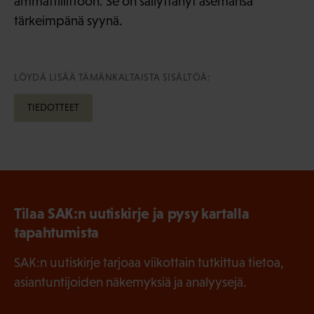
ammattiliittoon. Se on säilyttänyt asemansa
tärkeimpänä syynä.
LÖYDÄ LISÄÄ TÄMÄNKALTAISTA SISÄLTÖÄ:
TIEDOTTEET
Tilaa SAK:n uutiskirje ja pysy kartalla
tapahtumista
SAK:n uutiskirje tarjoaa viikottain tutkittua tietoa,
asiantuntijoiden näkemyksiä ja analyysejä.