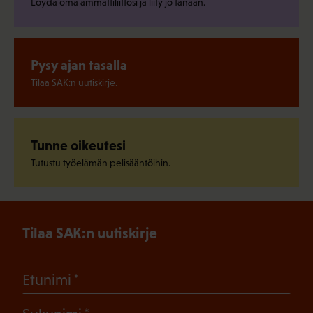
Löydä oma ammattiliittosi ja liity jo tänään.
Pysy ajan tasalla
Tilaa SAK:n uutiskirje.
Tunne oikeutesi
Tutustu työelämän pelisääntöihin.
Tilaa SAK:n uutiskirje
(Pakollinen)
Etunimi
(Pakollinen)