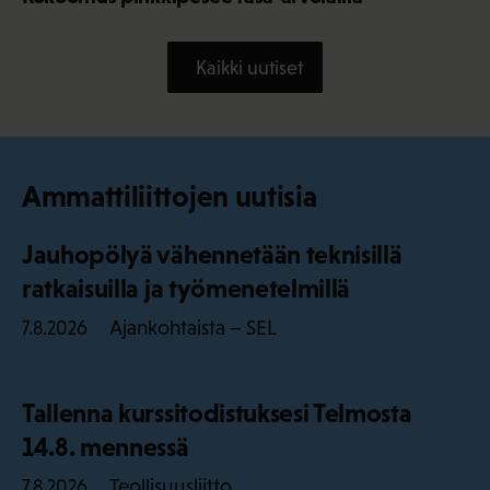
Kaikki uutiset
Ammattiliittojen uutisia
Jauhopölyä vähennetään teknisillä
ratkaisuilla ja työmenetelmillä
Ajankohtaista – SEL
7.8.2026
Tallenna kurssitodistuksesi Telmosta
14.8. mennessä
Teollisuusliitto
7.8.2026