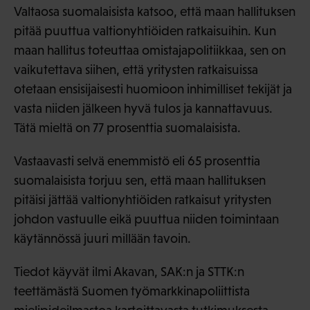
Valtaosa suomalaisista katsoo, että maan hallituksen
pitää puuttua valtionyhtiöiden ratkaisuihin. Kun
maan hallitus toteuttaa omistajapolitiikkaa, sen on
vaikutettava siihen, että yritysten ratkaisuissa
otetaan ensisijaisesti huomioon inhimilliset tekijät ja
vasta niiden jälkeen hyvä tulos ja kannattavuus.
Tätä mieltä on 77 prosenttia suomalaisista.
Vastaavasti selvä enemmistö eli 65 prosenttia
suomalaisista torjuu sen, että maan hallituksen
pitäisi jättää valtionyhtiöiden ratkaisut yritysten
johdon vastuulle eikä puuttua niiden toimintaan
käytännössä juuri millään tavoin.
Tiedot käyvät ilmi Akavan, SAK:n ja STTK:n
teettämästä Suomen työmarkkinapoliittista