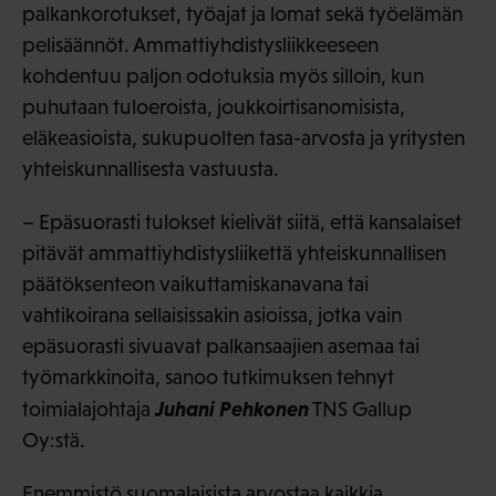
palkankorotukset, työajat ja lomat sekä työelämän
pelisäännöt. Ammattiyhdistysliikkeeseen
kohdentuu paljon odotuksia myös silloin, kun
puhutaan tuloeroista, joukkoirtisanomisista,
eläkeasioista, sukupuolten tasa-arvosta ja yritysten
yhteiskunnallisesta vastuusta.
– Epäsuorasti tulokset kielivät siitä, että kansalaiset
pitävät ammattiyhdistysliikettä yhteiskunnallisen
päätöksenteon vaikuttamiskanavana tai
vahtikoirana sellaisissakin asioissa, jotka vain
epäsuorasti sivuavat palkansaajien asemaa tai
työmarkkinoita, sanoo tutkimuksen tehnyt
Juhani Pehkonen
toimialajohtaja
TNS Gallup
Oy:stä.
Enemmistö suomalaisista arvostaa kaikkia