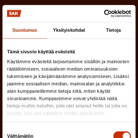
a
l
k
i
o
n
l
Suostumus
Yksityiskohdat
Tietoja
e
l
i
n
Tämä sivusto käyttää evästeitä
n
)
e
Käytämme evästeitä tarjoamamme sisällön ja mainosten
räätälöimiseen, sosiaalisen median ominaisuuksien
n
tukemiseen ja kävijämäärämme analysoimiseen. Lisäksi
)
jaamme sosiaalisen median, mainosalan ja analytiikka-
alan kumppaneillemme tietoja siitä, miten käytät
sivustoamme. Kumppanimme voivat yhdistää näitä
tietoja muihin tietoihin, joita olet antanut heille tai joita on
kerätty, kun olet käyttänyt heidän palvelujaan.
Tilaa
Suostumuksen
Välttämätön
valinta