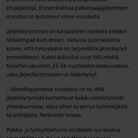
etujärjestöjä. Ennen kaikkea palkansaajajärjestöjen
arvostus on kohonnut viime vuodesta.
Järjestäytyminen on kansalaisten mielestä vieläkin
tärkeämpää kuin ennen. Valtaosa suomalaisista
kokee, että nykyaikana on tarpeellista järjestäytyä
ammatillisesti. Kaikki ikäluokat ovat tätä mieltä.
Nuorten aikuisten, 25-34-vuotiaiden keskuudessa,
usko järjestäytymiseen on lisääntynyt.
– Merkillepantavaa tuloksissa on se, että
järjestäytymistä kannattavat kaikki väestöryhmät
yhteiskunnassa, olipa sitten kysymys työntekijästä
tai yrittäjästä, Pehkonen toteaa.
Palkka- ja työsuhdeturva on tärkein syy kuulua