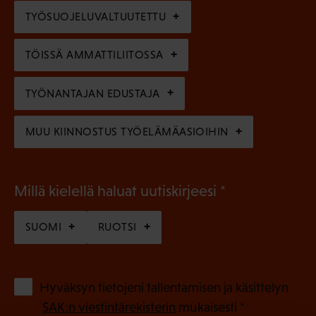
l
e
TYÖSUOJELUVALTUUTETTU
i
n
n
)
TÖISSÄ AMMATTILIITOSSA
e
n
TYÖNANTAJAN EDUSTAJA
)
MUU KIINNOSTUS TYÖELÄMÄASIOIHIN
(
Millä kielellä haluat uutiskirjeesi
P
SUOMI
RUOTSI
a
k
o
(
Hyväksyn tietojeni tallentamisen ja käsittelyn
P
l
SAK:n viestintärekisterin
mukaisesti *