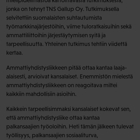
mielipideilmastoa kartoittavasta tutkimuksesta,
jonka on tehnyt TNS Gallup Oy. Tutkimuksella
selvitettiin suomalaisten suhtautumista
työmarkkinajärjestöihin, viime tuloratkaisuihin sekä
ammattiliittoihin järjestäytymisen syitä ja
tarpeellisuutta. Yhteinen tutkimus tehtiin viidettä
kertaa.
Ammattiyhdistysliikkeen pitää ottaa kantaa laaja-
alaisesti, arvioivat kansalaiset. Enemmistön mielestä
ammattiyhdistysliikkeen on reagoitava miltei
kaikkiin mahdollisiin asioihin.
Kaikkein tarpeellisimmaksi kansalaiset kokevat sen,
että ammattiyhdistysliike ottaa kantaa
palkansaajien työoloihin. Heti tämän jälkeen tulevat
työllisyys, palkansaajien sosiaaliturva,