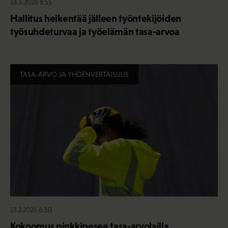
14.5.2026 8:55
Hallitus heikentää jälleen työntekijöiden
työsuhdeturvaa ja työelämän tasa-arvoa
TASA-ARVO JA YHDENVERTAISUUS
13.2.2026 6:30
Kokoomus pinkkipesee tasa-arvolailla