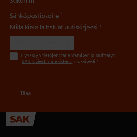
Sukunimi
(Pakollinen)
Sähköpostiosoite
(Pakollinen)
Millä kielellä haluat uutiskirjeesi
SUOMI
RUOTSI
(Pa
Hyväksyn tietojeni tallentamisen ja käsittelyn
SAK:n viestintärekisterin
mukaisesti *
Tilaa