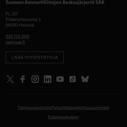
Suomen Ammattiliittojen Keskusjärjestö SAK
PL 157
Pitkänsillanranta 3
00530 Helsinki
020 774 000
sak@sak.fi
LISÄÄ YHTEYSTIETOJA
Tietosuojaseloste
Palaute
Saavutettavuusseloste
Evästeasetukset