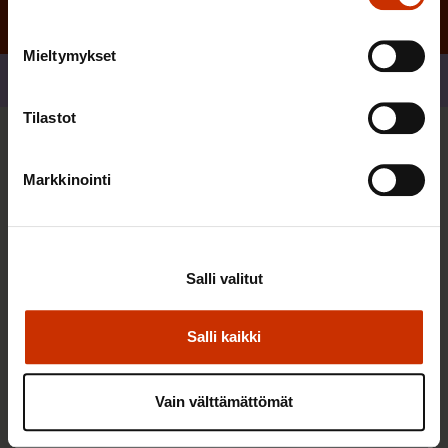
Mieltymykset
Jaa
Tilastot
Sinua saattaa myös kiinnostaa
Markkinointi
TASA-ARVO JA YHDENVERTAISUUS
Salli valitut
Salli kaikki
Vain välttämättömät