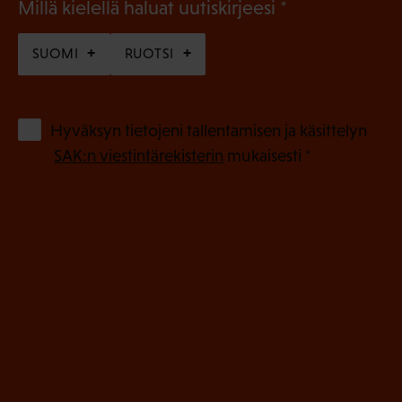
(
Millä kielellä haluat uutiskirjeesi
P
SUOMI
RUOTSI
a
k
o
(
Hyväksyn tietojeni tallentamisen ja käsittelyn
P
l
SAK:n viestintärekisterin
mukaisesti *
a
l
k
i
o
n
l
e
l
i
n
n
)
e
n
)