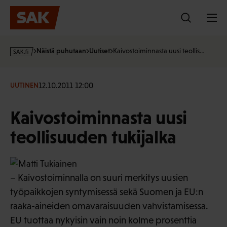
Hyppää
sisältöön
s
Näistä puhutaan
Uutiset
Kaivostoiminnasta uusi teollis…
a
k
·
12.10.2011 12:00
UUTINEN
f
i
Kaivostoiminnasta uusi
teollisuuden tukijalka
– Kaivostoiminnalla on suuri merkitys uusien
työpaikkojen syntymisessä sekä Suomen ja EU:n
raaka-aineiden omavaraisuuden vahvistamisessa.
EU tuottaa nykyisin vain noin kolme prosenttia