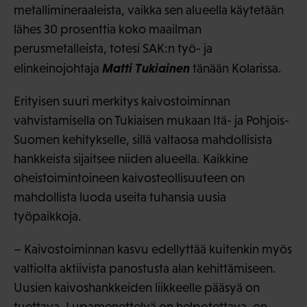
metallimineraaleista, vaikka sen alueella käytetään
lähes 30 prosenttia koko maailman
perusmetalleista, totesi SAK:n työ- ja
Matti Tukiainen
elinkeinojohtaja
tänään Kolarissa.
Erityisen suuri merkitys kaivostoiminnan
vahvistamisella on Tukiaisen mukaan Itä- ja Pohjois-
Suomen kehitykselle, sillä valtaosa mahdollisista
hankkeista sijaitsee niiden alueella. Kaikkine
oheistoimintoineen kaivosteollisuuteen on
mahdollista luoda useita tuhansia uusia
työpaikkoja.
– Kaivostoiminnan kasvu edellyttää kuitenkin myös
valtiolta aktiivista panostusta alan kehittämiseen.
Uusien kaivoshankkeiden liikkeelle pääsyä on
tuettava. Lupamenettelyä on helpotettava, on