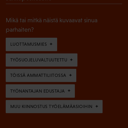
k
l
P
o
i
a
l
Mikä tai mitkä näistä kuvaavat sinua
n
k
l
parhaiten?
e
o
i
n
l
LUOTTAMUSMIES
n
)
l
e
TYÖSUOJELUVALTUUTETTU
i
n
n
)
TÖISSÄ AMMATTILIITOSSA
e
n
TYÖNANTAJAN EDUSTAJA
)
MUU KIINNOSTUS TYÖELÄMÄASIOIHIN