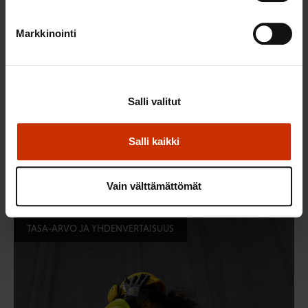
Markkinointi
Salli valitut
14.5.2026 8:55
Salli kaikki
Hallitus heikentää jälleen työntekijöiden
työsuhdeturvaa ja työelämän tasa-arvoa
Vain välttämättömät
TASA-ARVO JA YHDENVERTAISUUS