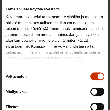
Tämä sivusto käyttää evästeitä
Käytämme evästeitä tarjoamamme sisällön ja mainosten
räätälöimiseen, sosiaalisen median ominaisuuksien
tukemiseen ja kävijämäärämme analysoimiseen. Lisäksi
jaamme sosiaalisen median, mainosalan ja analytiikka-
alan kumppaneillemme tietoja siitä, miten käytät
sivustoamme. Kumppanimme voivat yhdistää näitä
tietoja muihin tietoihin, joita olet antanut heille tai joita on
3.6.2026 13:34
kerätty, kun olet käyttänyt heidän palvelujaan.
Mikä muuttui määräaikaisissa työsuhteissa? Lue
juristin vastaukset!
Suostumuksen
Välttämätön
valinta
TASA-ARVO JA YHDENVERTAISUUS
Mieltymykset
Tilastot