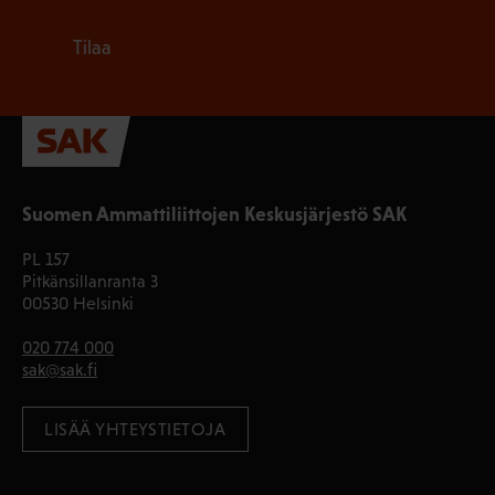
Tilaa
Suomen Ammattiliittojen Keskusjärjestö SAK
PL 157
Pitkänsillanranta 3
00530 Helsinki
020 774 000
sak@sak.fi
LISÄÄ YHTEYSTIETOJA