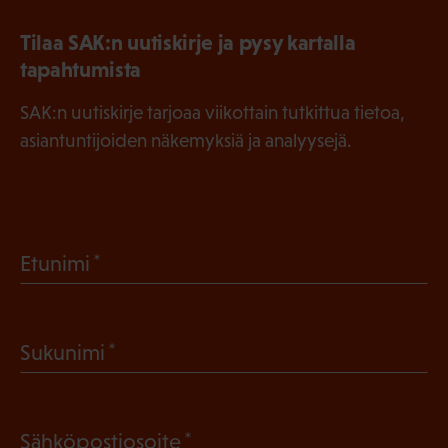
Tilaa SAK:n uutiskirje ja pysy kartalla
tapahtumista
SAK:n uutiskirje tarjoaa viikottain tutkittua tietoa,
asiantuntijoiden näkemyksiä ja analyysejä.
(
Etunimi
P
a
(
Sukunimi
k
P
o
a
l
(
Sähköpostiosoite