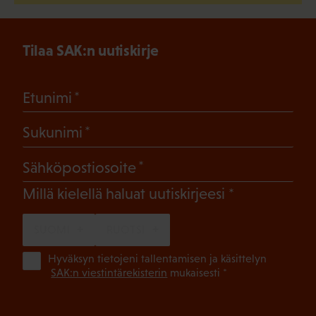
Tilaa SAK:n uutiskirje
(Pakollinen)
Etunimi
(Pakollinen)
Sukunimi
(Pakollinen)
Sähköpostiosoite
(Pakollinen)
Millä kielellä haluat uutiskirjeesi
SUOMI
RUOTSI
(Pa
Hyväksyn tietojeni tallentamisen ja käsittelyn
SAK:n viestintärekisterin
mukaisesti *