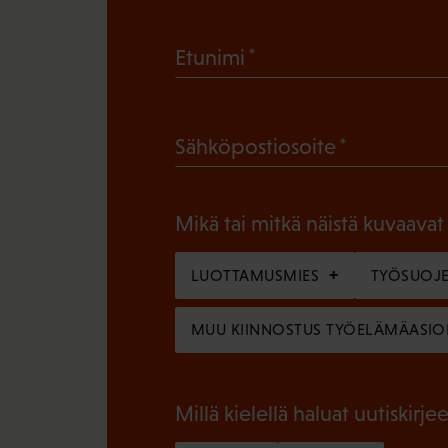
(
Etunimi
P
a
(
Sähköpostiosoite
k
P
o
a
l
Mikä tai mitkä näistä kuvaavat
k
l
o
LUOTTAMUSMIES
TYÖSUOJE
i
l
n
MUU KIINNOSTUS TYÖELÄMÄASIO
l
e
i
n
n
Millä kielellä haluat uutiskirjee
)
e