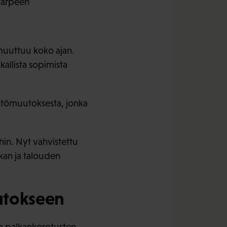
tarpeen
 muuttuu koko ajan.
kallista sopimista
äntömuutoksesta, jonka
ihin. Nyt vahvistettu
kan ja talouden
utokseen
ssa palkankorotusten