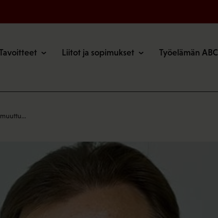
o
Tavoitteet
Liitot ja sopimukset
Työelämän ABC
n muuttu…