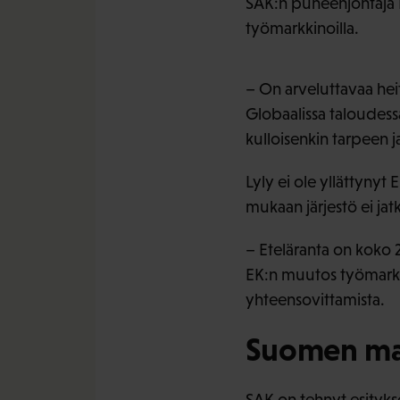
SAK:n puheenjohtaja 
työmarkkinoilla.
– On arveluttavaa hei
Globaalissa taloudessa 
kulloisenkin tarpeen
Lyly ei ole yllättyny
mukaan järjestö ei ja
– Eteläranta on koko 2
EK:n muutos työmarkki
yhteensovittamista.
Suomen mal
SAK on tehnyt esitykse