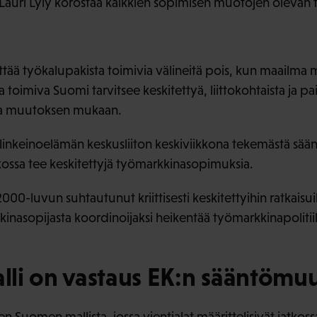
Lauri Lyly korostaa kaikkien sopimisen muotojen olevan 
ttää työkalupakista toimivia välineitä pois, kun maailma
toimiva Suomi tarvitsee keskitettyä, liittokohtaista ja pai
 ja muutoksen mukaan.
t Elinkeinoelämän keskusliiton keskiviikkona tekemästä sä
tkossa tee keskitettyjä työmarkkinasopimuksia.
000-luvun suhtautunut kriittisesti keskitettyihin ratkaisu
nasopijasta koordinoijaksi heikentää työmarkkinapolitii
li on vastaus EK:n sääntömu
n Suomen mallista, jossa vientialat määrittelisivät jatko