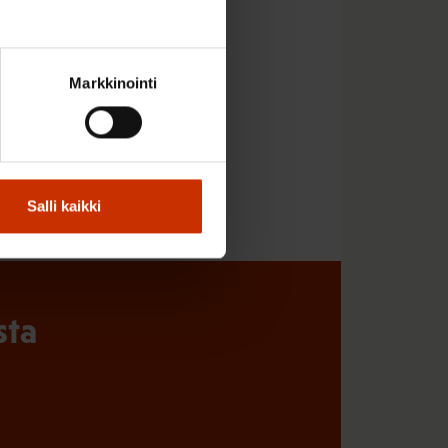
a, Lyly tähdentää.
Markkinointi
Salli kaikki
sta