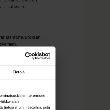
a ja kattavien
tavat sääntömuutoksen
svaltaan.
aviin
Tietoja
minta hajautuu, Lauri
kinakeskusjärjestöjen
 ominaisuuksien tukemiseen
tiikka-alan
ietoja muihin tietoihin, joita