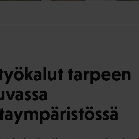
 työkalut tarpeen
uvassa
taympäristössä