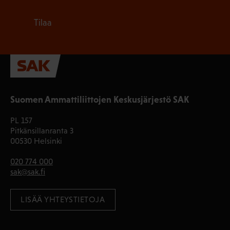
Tilaa
Suomen Ammattiliittojen Keskusjärjestö SAK
PL 157
Pitkänsillanranta 3
00530 Helsinki
020 774 000
sak@sak.fi
LISÄÄ YHTEYSTIETOJA