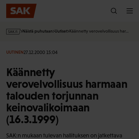
Hyppää
sisältöön
s
Näistä puhutaan
Uutiset
Käännetty verovelvollisuus har…
a
k
·
27.12.2000 15:04
UUTINEN
f
i
Käännetty
verovelvollisuus harmaan
talouden torjunnan
keinovalikoimaan
(16.3.1999)
SAK:n mukaan tulevan hallituksen on jatkettava