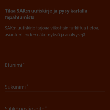
Tilaa SAK:n uutiskirje ja pysy kartalla
tapahtumista
SAK:n uutiskirje tarjoaa viikottain tutkittua tietoa,
asiantuntijoiden näkemyksiä ja analyysejä.
(
Etunimi
P
a
(
Sukunimi
k
P
o
a
l
(
Sähköpostiosoite