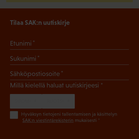
Tilaa SAK:n uutiskirje
(Pakollinen)
Etunimi
(Pakollinen)
Sukunimi
(Pakollinen)
Sähköpostiosoite
(Pakollinen)
Millä kielellä haluat uutiskirjeesi
SUOMI
RUOTSI
(Pa
Hyväksyn tietojeni tallentamisen ja käsittelyn
SAK:n viestintärekisterin
mukaisesti *