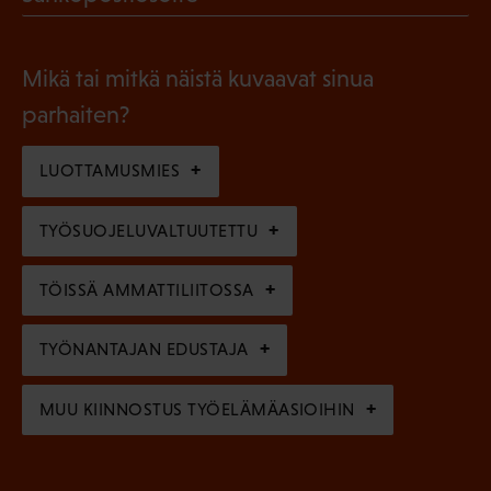
k
l
P
o
i
a
l
Mikä tai mitkä näistä kuvaavat sinua
n
k
l
parhaiten?
e
o
i
n
l
LUOTTAMUSMIES
n
)
l
e
TYÖSUOJELUVALTUUTETTU
i
n
n
)
TÖISSÄ AMMATTILIITOSSA
e
n
TYÖNANTAJAN EDUSTAJA
)
MUU KIINNOSTUS TYÖELÄMÄASIOIHIN