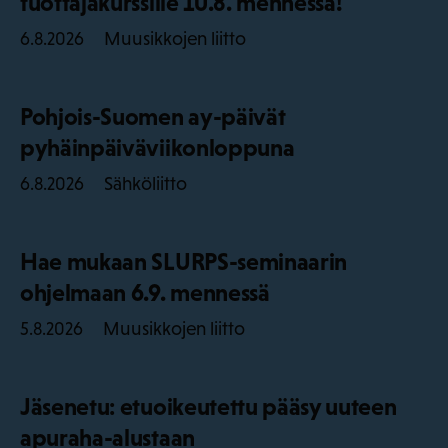
tuottajakurssille 10.8. mennessä!
Muusikkojen liitto
6.8.2026
Pohjois-Suomen ay-päivät
pyhäinpäiväviikonloppuna
Sähköliitto
6.8.2026
Hae mukaan SLURPS-seminaarin
ohjelmaan 6.9. mennessä
Muusikkojen liitto
5.8.2026
Jäsenetu: etuoikeutettu pääsy uuteen
apuraha-alustaan