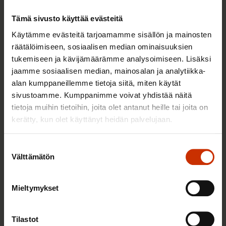
Tämä sivusto käyttää evästeitä
Käytämme evästeitä tarjoamamme sisällön ja mainosten
räätälöimiseen, sosiaalisen median ominaisuuksien
tukemiseen ja kävijämäärämme analysoimiseen. Lisäksi
jaamme sosiaalisen median, mainosalan ja analytiikka-
alan kumppaneillemme tietoja siitä, miten käytät
sivustoamme. Kumppanimme voivat yhdistää näitä
tietoja muihin tietoihin, joita olet antanut heille tai joita on
3.6.2026 13:34
kerätty, kun olet käyttänyt heidän palvelujaan.
Mikä muuttui määräaikaisissa työsuhteissa? Lue
juristin vastaukset!
Suostumuksen
Välttämätön
valinta
Mieltymykset
TASA-ARVO JA YHDENVERTAISUUS
Tilastot