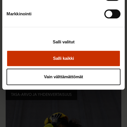
Markkinointi
Salli valitut
14.5.2026 8:55
Salli kaikki
Hallitus heikentää jälleen työntekijöiden
työsuhdeturvaa ja työelämän tasa-arvoa
Vain välttämättömät
TASA-ARVO JA YHDENVERTAISUUS