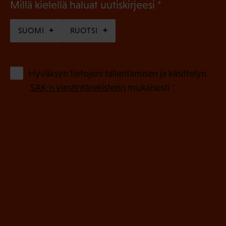
(
Millä kielellä haluat uutiskirjeesi
P
SUOMI
RUOTSI
a
k
o
(
Hyväksyn tietojeni tallentamisen ja käsittelyn
P
l
SAK:n viestintärekisterin
mukaisesti *
a
l
k
i
o
n
l
e
l
i
n
n
)
e
n
)