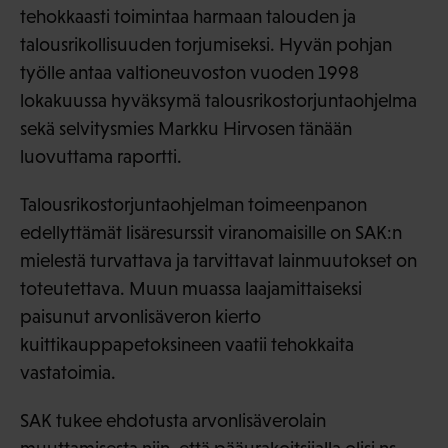
tehokkaasti toimintaa harmaan talouden ja
talousrikollisuuden torjumiseksi. Hyvän pohjan
työlle antaa valtioneuvoston vuoden 1998
lokakuussa hyväksymä talousrikostorjuntaohjelma
sekä selvitysmies Markku Hirvosen tänään
luovuttama raportti.
Talousrikostorjuntaohjelman toimeenpanon
edellyttämät lisäresurssit viranomaisille on SAK:n
mielestä turvattava ja tarvittavat lainmuutokset on
toteutettava. Muun muassa laajamittaiseksi
paisunut arvonlisäveron kierto
kuittikauppapetoksineen vaatii tehokkaita
vastatoimia.
SAK tukee ehdotusta arvonlisäverolain