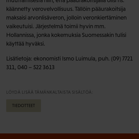
muuttamisesta niin, että pääurakoitsijalla olisi ns.
käännetty verovelvollisuus. Tällöin pääurakoitsija
maksaisi arvonlisäveron, jolloin veronkiertäminen
vaikeutuisi. Järjestelmä toimii hyvin mm.
Hollannissa, jonka kokemuksia Suomessakin tulisi
käyttää hyväksi.
Lisätietoja: ekonomisti Ismo Luimula, puh. (09) 7721
311, 040 – 522 3613
LÖYDÄ LISÄÄ TÄMÄNKALTAISTA SISÄLTÖÄ:
TIEDOTTEET