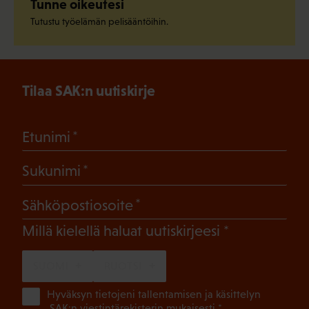
Tunne oikeutesi
Tutustu työelämän pelisääntöihin.
Tilaa SAK:n uutiskirje
(Pakollinen)
Etunimi
(Pakollinen)
Sukunimi
(Pakollinen)
Sähköpostiosoite
(Pakollinen)
Millä kielellä haluat uutiskirjeesi
SUOMI
RUOTSI
(Pa
Hyväksyn tietojeni tallentamisen ja käsittelyn
SAK:n viestintärekisterin
mukaisesti *