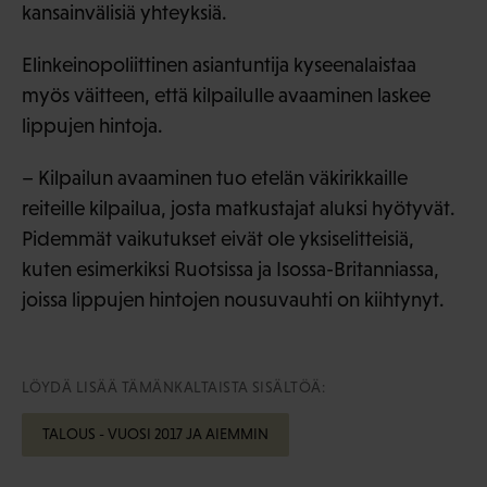
kansainvälisiä yhteyksiä.
Elinkeinopoliittinen asiantuntija kyseenalaistaa
myös väitteen, että kilpailulle avaaminen laskee
lippujen hintoja.
– Kilpailun avaaminen tuo etelän väkirikkaille
reiteille kilpailua, josta matkustajat aluksi hyötyvät.
Pidemmät vaikutukset eivät ole yksiselitteisiä,
kuten esimerkiksi Ruotsissa ja Isossa-Britanniassa,
joissa lippujen hintojen nousuvauhti on kiihtynyt.
LÖYDÄ LISÄÄ TÄMÄNKALTAISTA SISÄLTÖÄ:
TALOUS - VUOSI 2017 JA AIEMMIN