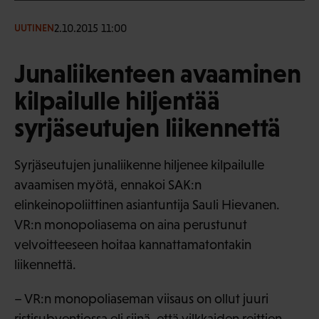
2.10.2015 11:00
UUTINEN
Junaliikenteen avaaminen
kilpailulle hiljentää
syrjäseutujen liikennettä
Syrjäseutujen junaliikenne hiljenee kilpailulle
avaamisen myötä, ennakoi SAK:n
elinkeinopoliittinen asiantuntija Sauli Hievanen.
VR:n monopoliasema on aina perustunut
velvoitteeseen hoitaa kannattamatontakin
liikennettä.
– VR:n monopoliaseman viisaus on ollut juuri
ristisubventiossa eli siinä, että vilkkaiden reittien