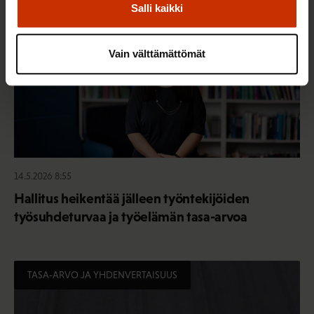
Salli kaikki
Vain välttämättömät
14.5.2026 8:55
Hallitus heikentää jälleen työntekijöiden
työsuhdeturvaa ja työelämän tasa-arvoa
TASA-ARVO JA YHDENVERTAISUUS