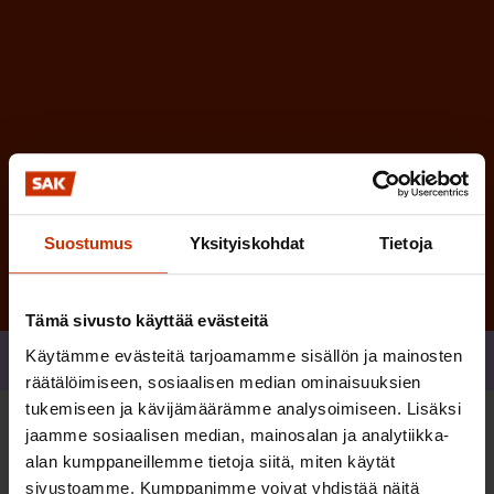
n
)
Tilaa
Suostumus
Yksityiskohdat
Tietoja
Tämä sivusto käyttää evästeitä
Käytämme evästeitä tarjoamamme sisällön ja mainosten
Jaa
räätälöimiseen, sosiaalisen median ominaisuuksien
tukemiseen ja kävijämäärämme analysoimiseen. Lisäksi
jaamme sosiaalisen median, mainosalan ja analytiikka-
Sinua saattaa myös kiinnostaa
alan kumppaneillemme tietoja siitä, miten käytät
sivustoamme. Kumppanimme voivat yhdistää näitä