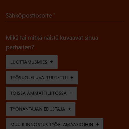
o
a
l
(
Sähköpostiosoite
k
l
P
o
i
a
l
Mikä tai mitkä näistä kuvaavat sinua
n
k
l
parhaiten?
e
o
i
n
l
LUOTTAMUSMIES
n
)
l
e
TYÖSUOJELUVALTUUTETTU
i
n
n
)
TÖISSÄ AMMATTILIITOSSA
e
n
TYÖNANTAJAN EDUSTAJA
)
MUU KIINNOSTUS TYÖELÄMÄASIOIHIN