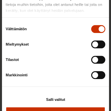
tietoja muihin tietoihin, joita olet antanut heille tai joita on
TASA-ARVO JA YHDENVERTAISUUS
kerätty, kun olet käyttänyt heidän palvelujaan.
Suostumuksen
Välttämätön
valinta
Mieltymykset
Tilastot
3.6.2026 13:34
Markkinointi
Mikä muuttui määräaikaisissa työsuhteissa? Lue
juristin vastaukset!
Salli valitut
TASA-ARVO JA YHDENVERTAISUUS