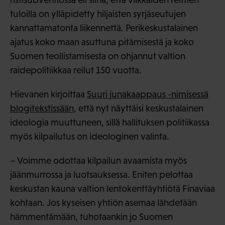
tuloilla on ylläpidetty hiljaisten syrjäseutujen
kannattamatonta liikennettä. Perikeskustalainen
ajatus koko maan asuttuna pitämisestä ja koko
Suomen teollistamisesta on ohjannut valtion
raidepolitiikkaa reilut 150 vuotta.
Hievanen kirjoittaa
Suuri junakaappaus -nimisessä
blogitekstissään
, että nyt näyttäisi keskustalainen
ideologia muuttuneen, sillä hallituksen politiikassa
myös kilpailutus on ideologinen valinta.
– Voimme odottaa kilpailun avaamista myös
jäänmurrossa ja luotsauksessa. Eniten pelottaa
keskustan kauna valtion lentokenttäyhtiötä Finaviaa
kohtaan. Jos kyseisen yhtiön asemaa lähdetään
hämmentämään, tuhotaankin jo Suomen