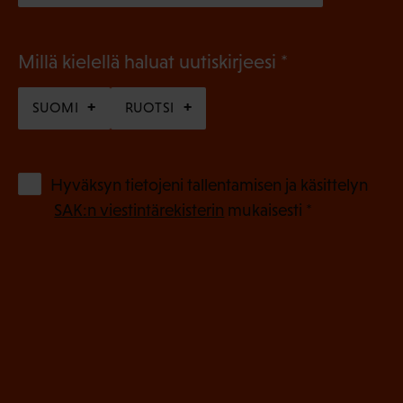
(
Millä kielellä haluat uutiskirjeesi
P
SUOMI
RUOTSI
a
k
o
(
Hyväksyn tietojeni tallentamisen ja käsittelyn
P
l
SAK:n viestintärekisterin
mukaisesti *
a
l
k
i
o
n
l
e
l
i
n
n
)
e