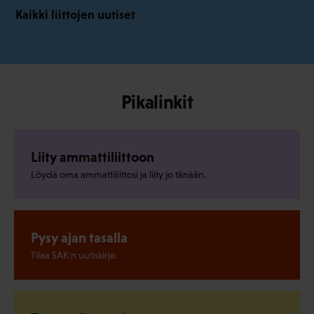
Kaikki liittojen uutiset
Pikalinkit
Liity ammattiliittoon
Löydä oma ammattiliittosi ja liity jo tänään.
Pysy ajan tasalla
Tilaa SAK:n uutiskirje.