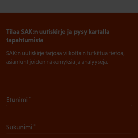
Tilaa SAK:n uutiskirje ja pysy kartalla
tapahtumista
SAK:n uutiskirje tarjoaa viikottain tutkittua tietoa,
asiantuntijoiden näkemyksiä ja analyysejä.
(
Etunimi
P
a
(
Sukunimi
k
P