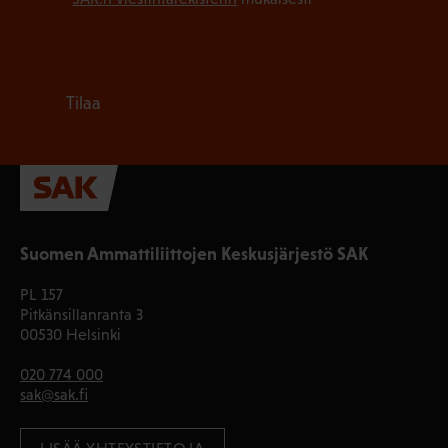
Tilaa
Suomen Ammattiliittojen Keskusjärjestö SAK
PL 157
Pitkänsillanranta 3
00530 Helsinki
020 774 000
sak@sak.fi