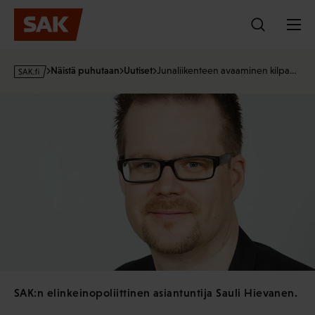
Hyppää
sisältöön
s
Näistä puhutaan
Uutiset
Junaliikenteen avaaminen kilpa…
a
k
·
f
i
SAK:n elinkeinopoliittinen asiantuntija Sauli Hievanen.