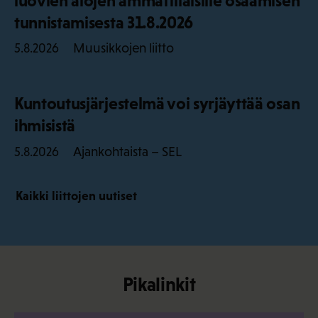
luovien alojen ammattilaisille osaamisen
tunnistamisesta 31.8.2026
Muusikkojen liitto
5.8.2026
Kuntoutusjärjestelmä voi syrjäyttää osan
ihmisistä
Ajankohtaista – SEL
5.8.2026
Kaikki liittojen uutiset
Pikalinkit