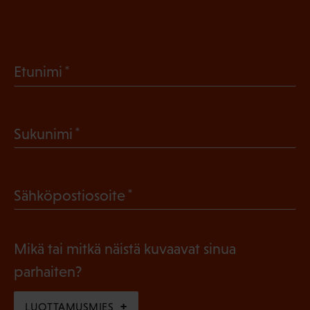
(
Etunimi
P
a
(
Sukunimi
k
P
o
a
l
(
Sähköpostiosoite
k
l
P
o
i
a
l
Mikä tai mitkä näistä kuvaavat sinua
n
k
l
parhaiten?
e
o
i
n
l
LUOTTAMUSMIES