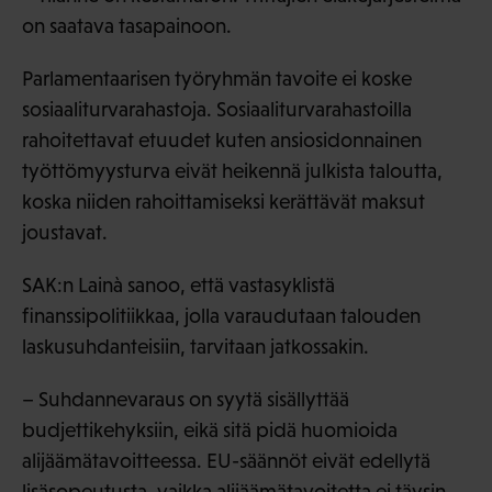
on saatava tasapainoon.
Parlamentaarisen työryhmän tavoite ei koske
sosiaaliturvarahastoja. Sosiaaliturvarahastoilla
rahoitettavat etuudet kuten ansiosidonnainen
työttömyysturva eivät heikennä julkista taloutta,
koska niiden rahoittamiseksi kerättävät maksut
joustavat.
SAK:n Lainà sanoo, että vastasyklistä
finanssipolitiikkaa, jolla varaudutaan talouden
laskusuhdanteisiin, tarvitaan jatkossakin.
– Suhdannevaraus on syytä sisällyttää
budjettikehyksiin, eikä sitä pidä huomioida
alijäämätavoitteessa. EU-säännöt eivät edellytä
lisäsopeutusta, vaikka alijäämätavoitetta ei täysin