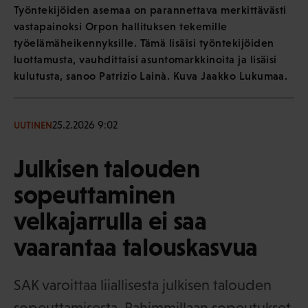
Työntekijöiden asemaa on parannettava merkittävästi
vastapainoksi Orpon hallituksen tekemille
työelämäheikennyksille. Tämä lisäisi työntekijöiden
luottamusta, vauhdittaisi asuntomarkkinoita ja lisäisi
kulutusta, sanoo Patrizio Lainà. Kuva Jaakko Lukumaa.
25.2.2026 9:02
UUTINEN
Julkisen talouden
sopeuttaminen
velkajarrulla ei saa
vaarantaa talouskasvua
SAK varoittaa liiallisesta julkisen talouden
sopeuttamisesta. Pahimmillaan sopeutukset