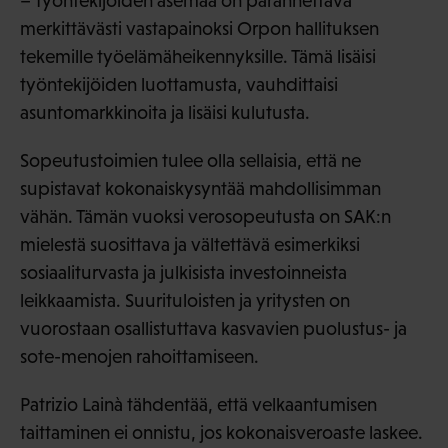
– Työntekijöiden asemaa on parannettava
merkittävästi vastapainoksi Orpon hallituksen
tekemille työelämäheikennyksille. Tämä lisäisi
työntekijöiden luottamusta, vauhdittaisi
asuntomarkkinoita ja lisäisi kulutusta.
Sopeutustoimien tulee olla sellaisia, että ne
supistavat kokonaiskysyntää mahdollisimman
vähän. Tämän vuoksi verosopeutusta on SAK:n
mielestä suosittava ja vältettävä esimerkiksi
sosiaaliturvasta ja julkisista investoinneista
leikkaamista. Suurituloisten ja yritysten on
vuorostaan osallistuttava kasvavien puolustus- ja
sote-menojen rahoittamiseen.
Patrizio Lainà tähdentää, että velkaantumisen
taittaminen ei onnistu, jos kokonaisveroaste laskee.