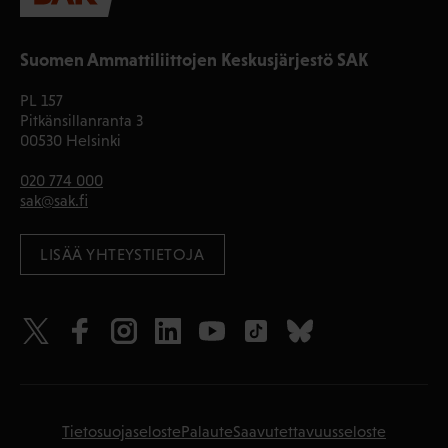
Suomen Ammattiliittojen Keskusjärjestö SAK
PL 157
Pitkänsillanranta 3
00530 Helsinki
020 774 000
sak@sak.fi
LISÄÄ YHTEYSTIETOJA
Tietosuojaseloste
Palaute
Saavutettavuusseloste