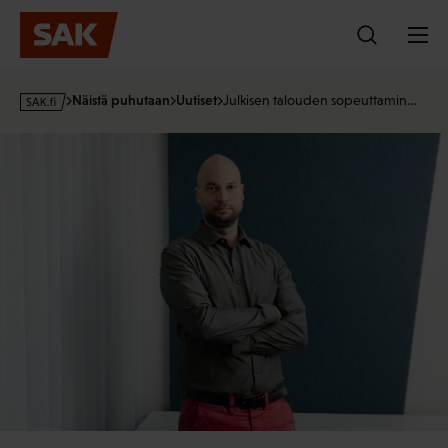
Hyppää
sisältöön
s
Näistä puhutaan
Uutiset
Julkisen talouden sopeuttamin…
a
k
·
f
i