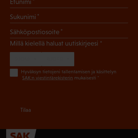
(Pakollinen)
Etunimi
(Pakollinen)
Sukunimi
(Pakollinen)
Sähköpostiosoite
(Pakollinen)
Millä kielellä haluat uutiskirjeesi
SUOMI
RUOTSI
(Pa
Hyväksyn tietojeni tallentamisen ja käsittelyn
SAK:n viestintärekisterin
mukaisesti *
Tilaa