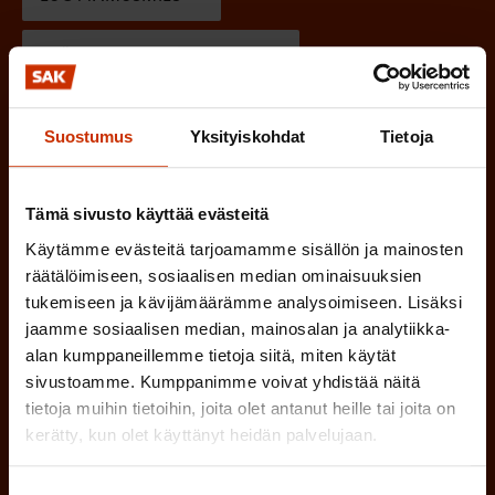
n
)
l
e
TYÖSUOJELUVALTUUTETTU
i
n
n
)
TÖISSÄ AMMATTILIITOSSA
Suostumus
Yksityiskohdat
Tietoja
e
n
TYÖNANTAJAN EDUSTAJA
)
Tämä sivusto käyttää evästeitä
MUU KIINNOSTUS TYÖELÄMÄASIOIHIN
Käytämme evästeitä tarjoamamme sisällön ja mainosten
räätälöimiseen, sosiaalisen median ominaisuuksien
tukemiseen ja kävijämäärämme analysoimiseen. Lisäksi
(
Millä kielellä haluat uutiskirjeesi
jaamme sosiaalisen median, mainosalan ja analytiikka-
alan kumppaneillemme tietoja siitä, miten käytät
P
sivustoamme. Kumppanimme voivat yhdistää näitä
SUOMI
RUOTSI
a
tietoja muihin tietoihin, joita olet antanut heille tai joita on
k
kerätty, kun olet käyttänyt heidän palvelujaan.
o
(
Hyväksyn tietojeni tallentamisen ja käsittelyn
Suostumuksen