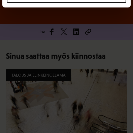
Jaa
Sinua saattaa myös kiinnostaa
TALOUS JA ELINKEINOELÄMÄ