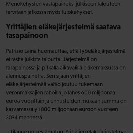
Menokehysten vastapainoksi julkiseen talouteen
tarvitaan jatkossa myös tulokehykset.
Yrittäjien eläkejärjestelmä saatava
tasapainoon
Patrizio Lainà huomauttaa, että työeläkejärjestelmä
ei rasita julkista taloutta. Järjestelmä on
tasapainossa ja pitkällä aikavälillä eläkemaksussa on
alennuspainetta. Sen sijaan yrittäjien
eläkejärjestelmää valtio joutuu tukemaan
veronmaksajien rahoilla jo lähes 600 miljoonaa
euroa vuosittain ja ennusteiden mukaan summa on
kasvamassa yli 800 miljoonaan euroon vuoteen
2034 mennessä.
– Tilanne on kestämätön. Yrittäjien eläkejärjestelmä