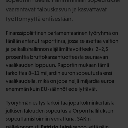
vaarantavat talouskasvun ja kasvattavat
työttömyyttä entisestään.
Finanssipoliittinen parlamentaarinen työryhmä on
tänään antanut raporttinsa, jossa se asettaa valtion
ja paikallishallinnon alijäämätavoitteeksi 2–2,5
prosenttia bruttokansantuotteesta seuraavan
vaalikauden loppuun. Raportin mukaan tämä
tarkoittaa 8–11 miljardin euron sopeutusta ensi
vaalikaudella, mikä on jopa neljä miljardia euroa
enemmän kuin EU-säännöt edellyttävät.
Työryhmän esitys tarkoittaa jopa kolminkertaista
julkisen talouden sopeutusta Orpon hallituksen
sopeuttamistoimiin verrattuna. SAK:n
Patrizio Lainà
pääekonomisti
sanoo, että näin