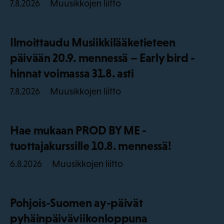
Muusikkojen liitto
7.8.2026
Ilmoittaudu Musiikkilääketieteen
päivään 20.9. mennessä – Early bird -
hinnat voimassa 31.8. asti
Muusikkojen liitto
7.8.2026
Hae mukaan PROD BY ME -
tuottajakurssille 10.8. mennessä!
Muusikkojen liitto
6.8.2026
Pohjois-Suomen ay-päivät
pyhäinpäiväviikonloppuna