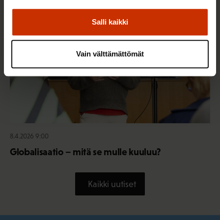
AY-LIIKE SUOMESSA JA MAAILMALLA
Salli kaikki
Vain välttämättömät
8.4.2026 9:00
Globalisaatio – mitä se mulle kuuluu?
Kaikki uutiset