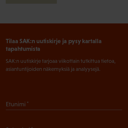
Tilaa SAK:n uutiskirje ja pysy kartalla
tapahtumista
SAK:n uutiskirje tarjoaa viikottain tutkittua tietoa,
asiantuntijoiden näkemyksiä ja analyysejä.
(
Etunimi
P
a