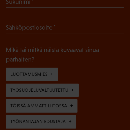
(
Sukunimi
k
P
o
a
l
(
Sähköpostiosoite
k
l
P
o
i
a
l
Mikä tai mitkä näistä kuvaavat sinua
n
k
l
parhaiten?
e
o
i
n
l
LUOTTAMUSMIES
n
)
l
e
TYÖSUOJELUVALTUUTETTU
i
n
n
)
TÖISSÄ AMMATTILIITOSSA
e
n
TYÖNANTAJAN EDUSTAJA