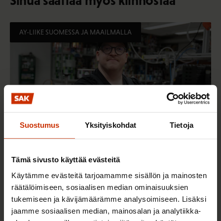
Sinua saattaa myös kiinnostaa
AY-LIIKE SUOMESSA JA MAAILMALLA
Suostumus
Yksityiskohdat
Tietoja
Tämä sivusto käyttää evästeitä
25.6.2026 10:35
Käytämme evästeitä tarjoamamme sisällön ja mainosten
Työelämän ammattilaiset: Panemme olutta,
räätälöimiseen, sosiaalisen median ominaisuuksien
jonka takana voimme ylpeänä seisoa
tukemiseen ja kävijämäärämme analysoimiseen. Lisäksi
jaamme sosiaalisen median, mainosalan ja analytiikka-