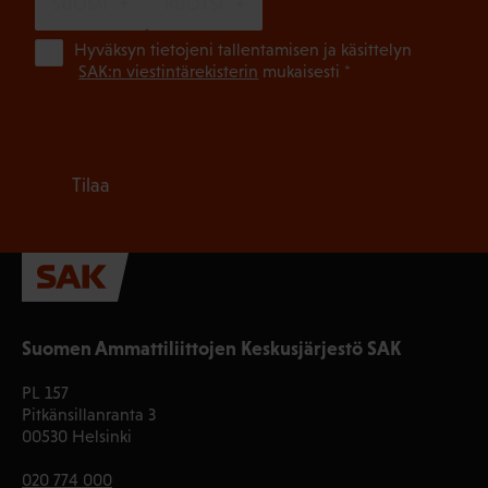
SUOMI
RUOTSI
(Pa
Hyväksyn tietojeni tallentamisen ja käsittelyn
SAK:n viestintärekisterin
mukaisesti *
Tilaa
Suomen Ammattiliittojen Keskusjärjestö SAK
PL 157
Pitkänsillanranta 3
00530 Helsinki
020 774 000