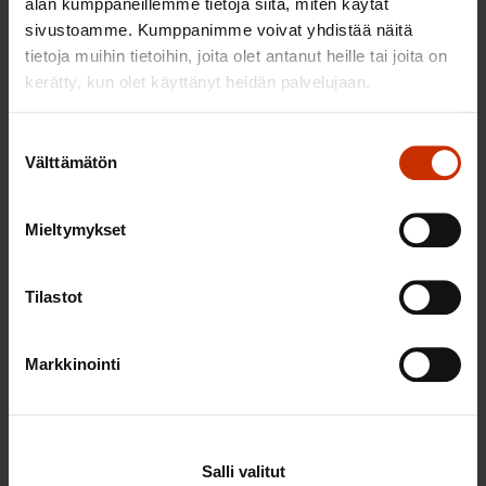
alan kumppaneillemme tietoja siitä, miten käytät
AY-LIIKE SUOMESSA JA MAAILMALLA
sivustoamme. Kumppanimme voivat yhdistää näitä
tietoja muihin tietoihin, joita olet antanut heille tai joita on
kerätty, kun olet käyttänyt heidän palvelujaan.
Suostumuksen
Välttämätön
valinta
Mieltymykset
Tilastot
23.5.2026 7:40
Kansainvälinen tuomioistuin vahvisti lakko-
Markkinointi
oikeuden aseman osana ILO:n yleissopimusta –
päätöksellä on merkitystä myös Suomelle
Salli valitut