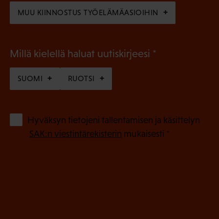
)
MUU KIINNOSTUS TYÖELÄMÄASIOIHIN
(
Millä kielellä haluat uutiskirjeesi
P
SUOMI
RUOTSI
a
k
o
(
Hyväksyn tietojeni tallentamisen ja käsittelyn
P
l
SAK:n viestintärekisterin
mukaisesti *
a
l
k
i
o
n
l
e
l
i
n