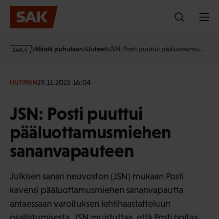
Hyppää
sisältöön
s
Näistä puhutaan
Uutiset
JSN: Posti puuttui pääluottamu…
a
k
·
19.11.2015 16:04
UUTINEN
f
i
JSN: Posti puuttui
pääluottamusmiehen
sananvapauteen
Julkisen sanan neuvoston (JSN) mukaan Posti
kavensi pääluottamusmiehen sananvapautta
antaessaan varoituksen lehtihaastatteluun
osallistumisesta. JSN muistuttaa, että Posti hoitaa