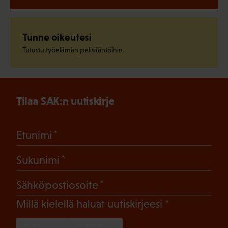
Tunne oikeutesi
Tutustu työelämän pelisääntöihin.
Tilaa SAK:n uutiskirje
(Pakollinen)
Etunimi
(Pakollinen)
Sukunimi
(Pakollinen)
Sähköpostiosoite
(Pakollinen)
Millä kielellä haluat uutiskirjeesi