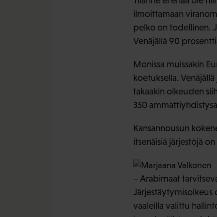
Tilanne ei enää ole n
ilmoittamaan viranoma
pelko on todellinen. J
Venäjällä 90 prosentti
Monissa muissakin Eur
koetuksella. Venäjäll
takaakin oikeuden siih
350 ammattiyhdistysakt
Kansannousun kokeneis
itsenäisiä järjestöjä o
– Arabimaat tarvitseva
Järjestäytymisoikeus o
vaaleilla valittu halli