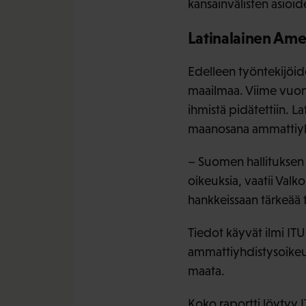
kansainvälisten asioid
Latinalainen Ameri
Edelleen työntekijöid
maailmaa. Viime vuonna
ihmistä pidätettiin. L
maanosana ammattiyhdi
– Suomen hallituksen 
oikeuksia, vaatii Val
hankkeissaan tärkeää 
Tiedot käyvät ilmi ITU
ammattiyhdistysoikeuk
maata.
Koko raportti löytyy
I