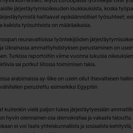
iin hyvä kuin ennen. Myös Euroopassa työntekijät ovat y
isille järjestäytymisoikeuden loukkauksista, koska työ
ärjestäytymistä haittaavat epäsäännölliset työsuhteet; es
a kaikista työsuhteista on määräaikaisia.
oopan reunavaltioissa työntekijöiden järjestäytymisoik
ä ja Ukrainassa ammattiyhdistyksen perustaminen on usein 
en. Turkissa raportoitiin viime vuonna lukuisia oikeuksien
iivia sai potkut liitossa toimimisen takia.
sa arabimaissa ay-liike on usein ollut itsevaltaisen hall
n vähitellen perustettu esimerkiksi Egyptiin
t kuitenkin vielä paljon tukea järjestäytyessään ammatillis
n hyvin olennainen osa demokratiaa ja vakaata taloutta. I
ntokaan ei voi taata yhteiskunnallista ja sosiaalista kehityst