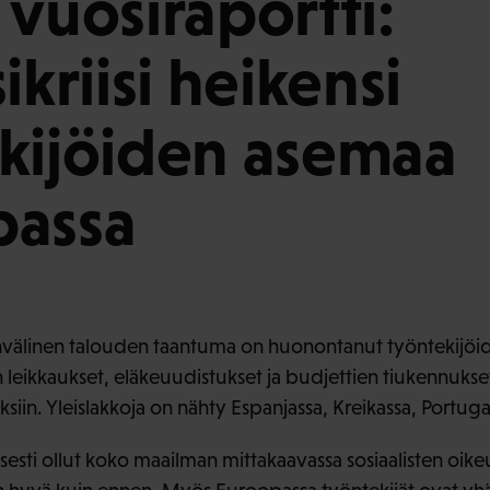
 vuosiraportti:
ikriisi heikensi
kijöiden asemaa
passa
nvälinen talouden taantuma on huonontanut työntekijöide
leikkaukset, eläkeuudistukset ja budjettien tiukennukse
ksiin. Yleislakkoja on nähty Espanjassa, Kreikassa, Portugal
esti ollut koko maailman mittakaavassa sosiaalisten oikeu