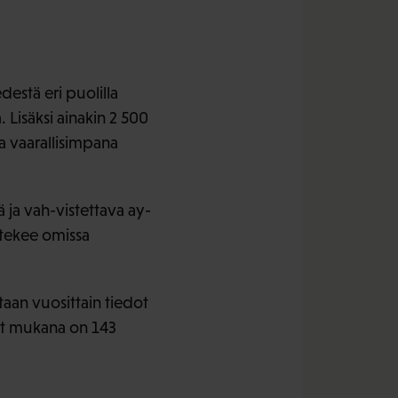
estä eri puolilla
 Lisäksi ainakin 2 500
a vaarallisimpana
 ja vah-vistettava ay-
 tekee omissa
taan vuosittain tiedot
yt mukana on 143