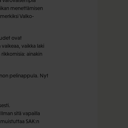
hä varovaisempia
paikan menettämisen
imerkiksi Valko-
eudet ovat
vaikeaa, vaikka laki
 rikkomisia: ainakin
innon pelinappula. Nyt
esti.
lman sitä vapailla
ä, muistuttaa SAK:n