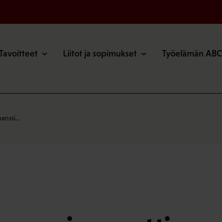
o
Tavoitteet
Liitot ja sopimukset
Työelämän ABC
inanssi…