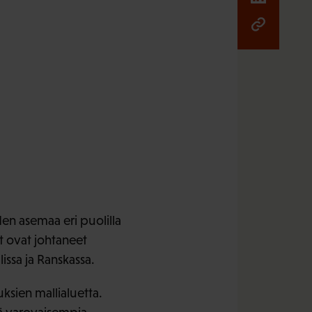
n asemaa eri puolilla
t ovat johtaneet
issa ja Ranskassa.
ksien mallialuetta.