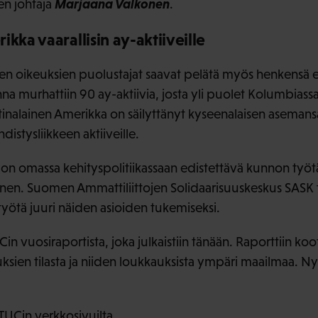
Marjaana Valkonen
en johtaja
.
kka vaarallisin ay-aktiiveille
en oikeuksien puolustajat saavat pelätä myös henkensä ed
 murhattiin 90 ay-aktiivia, josta yli puolet Kolumbiassa.
atinalainen Amerikka on säilyttänyt kyseenalaisen asemans
stysliikkeen aktiiveille.
on omassa kehityspolitiikassaan edistettävä kunnon työtä
konen. Suomen Ammattiliittojen Solidaarisuuskeskus SASK
työtä juuri näiden asioiden tukemiseksi.
Cin vuosiraportista, joka julkaistiin tänään. Raporttiin koo
sien tilasta ja niiden loukkauksista ympäri maailmaa. N
TUCin verkkosivuilta.