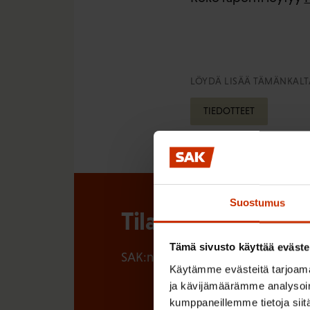
LÖYDÄ LISÄÄ TÄMÄNKALTA
TIEDOTTEET
Suostumus
Tilaa SAK:n uutisk
Tämä sivusto käyttää eväste
SAK:n uutiskirje tarjoaa viikottain 
Käytämme evästeitä tarjoama
ja kävijämäärämme analysoim
kumppaneillemme tietoja siitä