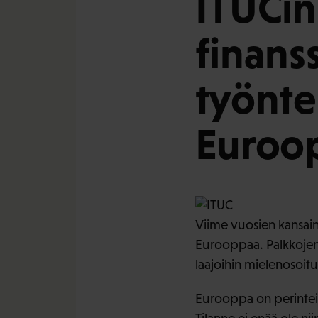
ITUCin
finanss
työnte
Euroo
Viime vuosien kansai
Eurooppaa. Palkkojen 
laajoihin mielenosoitu
Eurooppa on perinteis