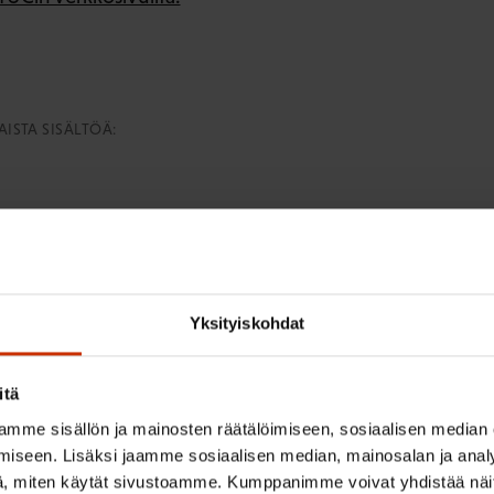
ISTA SISÄLTÖÄ:
Yksityiskohdat
irje ja pysy kartalla tapahtumi
itä
tutkittua tietoa, asiantuntijoiden näkemyksiä ja analyysejä.
mme sisällön ja mainosten räätälöimiseen, sosiaalisen median
iseen. Lisäksi jaamme sosiaalisen median, mainosalan ja analy
, miten käytät sivustoamme. Kumppanimme voivat yhdistää näitä t