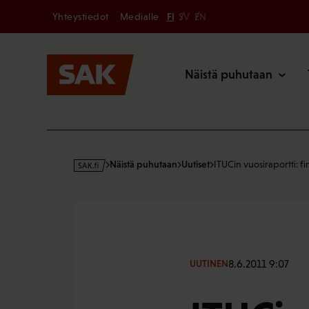
Secondary
Hyppää
Yhteystiedot
Medialle
FI
SV
EN
sisältöön
Päävalikk
Näistä puhutaan
s
Näistä puhutaan
Uutiset
ITUCin vuosiraportti: f
a
k
·
f
i
8.6.2011 9:07
UUTINEN