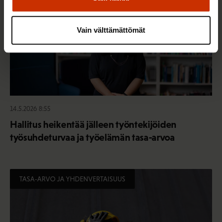
Vain välttämättömät
14.5.2026 8:55
Hallitus heikentää jälleen työntekijöiden
työsuhdeturvaa ja työelämän tasa-arvoa
TASA-ARVO JA YHDENVERTAISUUS