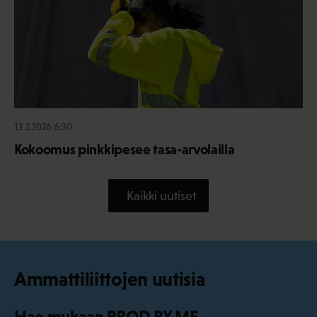
13.2.2026 6:30
Kokoomus pinkkipesee tasa-arvolailla
Kaikki uutiset
Ammattiliittojen uutisia
Hae mukaan PROD BY ME -