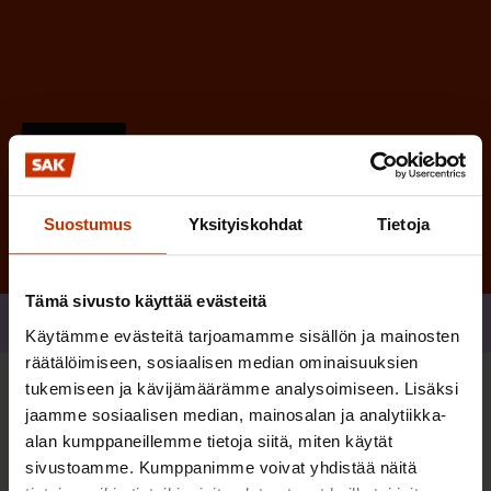
)
Tilaa
Suostumus
Yksityiskohdat
Tietoja
Tämä sivusto käyttää evästeitä
Jaa
Käytämme evästeitä tarjoamamme sisällön ja mainosten
räätälöimiseen, sosiaalisen median ominaisuuksien
tukemiseen ja kävijämäärämme analysoimiseen. Lisäksi
Sinua saattaa myös kiinnostaa
jaamme sosiaalisen median, mainosalan ja analytiikka-
alan kumppaneillemme tietoja siitä, miten käytät
sivustoamme. Kumppanimme voivat yhdistää näitä
TASA-ARVO JA YHDENVERTAISUUS