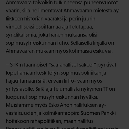
Ahmavaara toivoikin tulkinneensa puheenvuorot
väärin, sillä ne ilmentävät Ahmavaaran mielestä ay-
liikkeen historian vääräksi ja perin juurin
virheelliseksi osoittamaa ajattelutapaa,
syndikalismia, joka hänen mukaansa olisi
sopimusyhteiskunnan tuho. Sellaisella linjalla on
Ahmavaaran mukaan myös kotimaisia esikuvia.
– STK:n taannoiset ”saatanalliset säkeet” pyrkivät
lopettamaan keskitetyn sopimuspolitiikan ja
hajauttamaan sitä, ei vain liitto- vaan myös
yritystasolle. Siitä ajattelumallista nykyinen TT on
luopunut sopimusyhteiskunnan hyväksi.
Muistamme myös Esko Ahon hallituksen ay-
vastaisuuden ja kolmikantaopin: Suomen Pankki
hoitakoon rahapolitiikan, maan hallitus