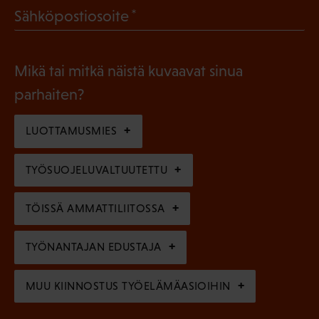
l
(
Sähköpostiosoite
k
l
P
o
i
a
l
Mikä tai mitkä näistä kuvaavat sinua
n
k
l
parhaiten?
e
o
i
n
l
LUOTTAMUSMIES
n
)
l
e
TYÖSUOJELUVALTUUTETTU
i
n
n
)
TÖISSÄ AMMATTILIITOSSA
e
n
TYÖNANTAJAN EDUSTAJA
)
MUU KIINNOSTUS TYÖELÄMÄASIOIHIN