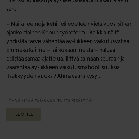
finanssipolitiikan ja ay-liike palkkapolitiikan ja vain
sen.
– Näitä teemoja kehitteli edelleen vielä vuosi sitten
ajankohtainen Kepun työreformi. Kaikkia näitä
yhdistää tarve vähentää ay-liikkeen vaikutusvaltaa.
Emmekä kai me – tai kukaan meistä – haluaa
edistää samaa ajattelua, liittyä samaan seuraan ja
vaarantaa ay-liikkeen vaikutusmahdollisuuksia
itsekkyyden vuoksi? Ahmavaara kysyi.
LÖYDÄ LISÄÄ TÄMÄNKALTAISTA SISÄLTÖÄ:
TIEDOTTEET