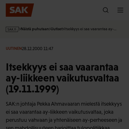
Hyppää
sisältöön
s
Näistä puhutaan
Uutiset
Itsekkyys ei saa vaarantaa ay-…
a
k
·
28.12.2000 11:47
UUTINEN
f
i
Itsekkyys ei saa vaarantaa
ay-liikkeen vaikutusvaltaa
(19.11.1999)
SAK:n johtaja Pekka Ahmavaaran mielestä itsekkyys
ei saa vaarantaa ay-liikkeen vaikutusvaltaa, joka
perustuu vahvaan ja yhtenäiseen ay-perheeseen ja
sen mahdollisuuteen harjoittaa tulopolitiikkaa.