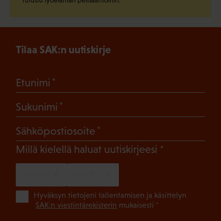
Tilaa SAK:n uutiskirje
(Pakollinen)
Etunimi
(Pakollinen)
Sukunimi
(Pakollinen)
Sähköpostiosoite
(Pakollinen)
Millä kielellä haluat uutiskirjeesi
SUOMI
RUOTSI
(Pa
Hyväksyn tietojeni tallentamisen ja käsittelyn
SAK:n viestintärekisterin
mukaisesti *