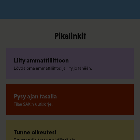
Pikalinkit
Liity ammattiliittoon
Löydä oma ammattiliittosi ja liity jo tänään.
Pysy ajan tasalla
Tilaa SAK:n uutiskirje.
Tunne oikeutesi
Tutustu työelämän pelisääntöihin.