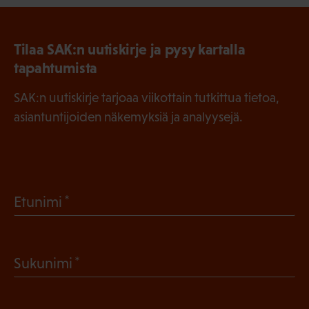
Tilaa SAK:n uutiskirje ja pysy kartalla
tapahtumista
SAK:n uutiskirje tarjoaa viikottain tutkittua tietoa,
asiantuntijoiden näkemyksiä ja analyysejä.
(
Etunimi
P
a
(
Sukunimi
k
P
o
a