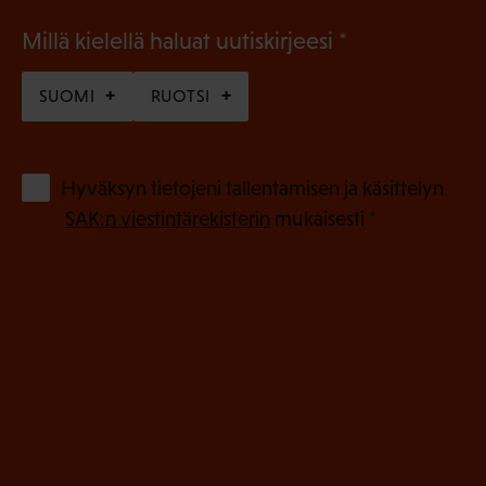
(
Millä kielellä haluat uutiskirjeesi
P
SUOMI
RUOTSI
a
k
o
(
Hyväksyn tietojeni tallentamisen ja käsittelyn
P
l
SAK:n viestintärekisterin
mukaisesti *
a
l
k
i
o
n
l
e
l
i
n
n
)
e
n