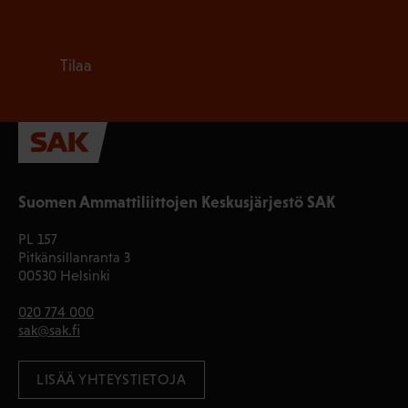
Tilaa
Suomen Ammattiliittojen Keskusjärjestö SAK
PL 157
Pitkänsillanranta 3
00530 Helsinki
020 774 000
sak@sak.fi
LISÄÄ YHTEYSTIETOJA