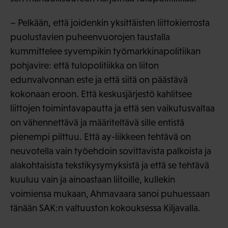
– Pelkään, että joidenkin yksittäisten liittokierrosta
puolustavien puheenvuorojen taustalla
kummittelee syvempikin työmarkkinapolitiikan
pohjavire: että tulopolitiikka on liiton
edunvalvonnan este ja että siitä on päästävä
kokonaan eroon. Että keskusjärjestö kahlitsee
liittojen toimintavapautta ja että sen vaikutusvaltaa
on vähennettävä ja määriteltävä sille entistä
pienempi pilttuu. Että ay-liikkeen tehtävä on
neuvotella vain työehdoin sovittavista palkoista ja
alakohtaisista tekstikysymyksistä ja että se tehtävä
kuuluu vain ja ainoastaan liitoille, kullekin
voimiensa mukaan, Ahmavaara sanoi puhuessaan
tänään SAK:n valtuuston kokouksessa Kiljavalla.