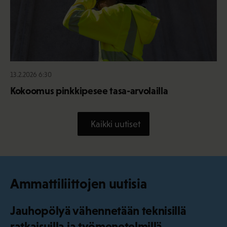
13.2.2026 6:30
Kokoomus pinkkipesee tasa-arvolailla
Kaikki uutiset
Ammattiliittojen uutisia
Jauhopölyä vähennetään teknisillä
ratkaisuilla ja työmenetelmillä