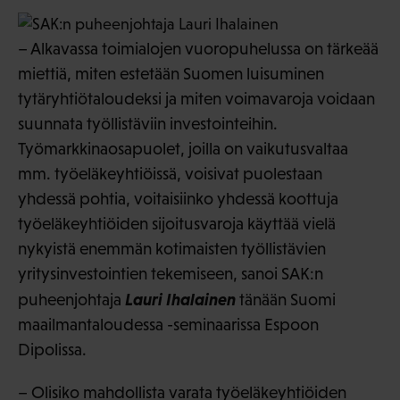
– Alkavassa toimialojen vuoropuhelussa on tärkeää
miettiä, miten estetään Suomen luisuminen
tytäryhtiötaloudeksi ja miten voimavaroja voidaan
suunnata työllistäviin investointeihin.
Työmarkkinaosapuolet, joilla on vaikutusvaltaa
mm. työeläkeyhtiöissä, voisivat puolestaan
yhdessä pohtia, voitaisiinko yhdessä koottuja
työeläkeyhtiöiden sijoitusvaroja käyttää vielä
nykyistä enemmän kotimaisten työllistävien
yritysinvestointien tekemiseen, sanoi SAK:n
Lauri Ihalainen
puheenjohtaja
tänään Suomi
maailmantaloudessa -seminaarissa Espoon
Dipolissa.
– Olisiko mahdollista varata työeläkeyhtiöiden