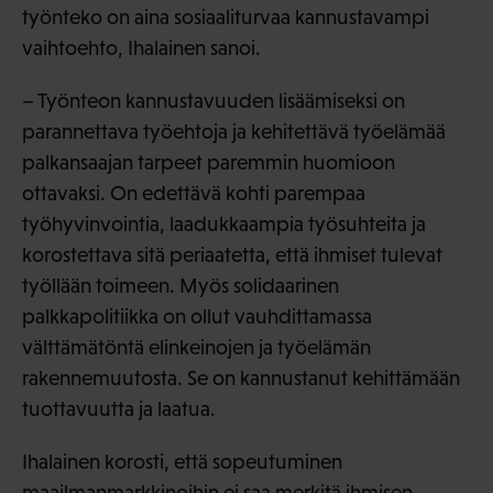
työnteko on aina sosiaaliturvaa kannustavampi
vaihtoehto, Ihalainen sanoi.
– Työnteon kannustavuuden lisäämiseksi on
parannettava työehtoja ja kehitettävä työelämää
palkansaajan tarpeet paremmin huomioon
ottavaksi. On edettävä kohti parempaa
työhyvinvointia, laadukkaampia työsuhteita ja
korostettava sitä periaatetta, että ihmiset tulevat
työllään toimeen. Myös solidaarinen
palkkapolitiikka on ollut vauhdittamassa
välttämätöntä elinkeinojen ja työelämän
rakennemuutosta. Se on kannustanut kehittämään
tuottavuutta ja laatua.
Ihalainen korosti, että sopeutuminen
maailmanmarkkinoihin ei saa merkitä ihmisen