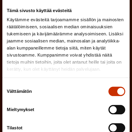
l
P
o
Tämä sivusto käyttää evästeitä
i
a
l
Mikä tai mitkä näistä kuvaavat sinua
Käytämme evästeitä tarjoamamme sisällön ja mainosten
n
k
räätälöimiseen, sosiaalisen median ominaisuuksien
l
parhaiten?
e
tukemiseen ja kävijämäärämme analysoimiseen. Lisäksi
o
i
n
jaamme sosiaalisen median, mainosalan ja analytiikka-
l
LUOTTAMUSMIES
n
alan kumppaneillemme tietoja siitä, miten käytät
)
l
sivustoamme. Kumppanimme voivat yhdistää näitä
e
TYÖSUOJELUVALTUUTETTU
tietoja muihin tietoihin, joita olet antanut heille tai joita on
i
n
kerätty, kun olet käyttänyt heidän palvelujaan.
n
)
TÖISSÄ AMMATTILIITOSSA
e
Suostumuksen
Välttämätön
valinta
n
TYÖNANTAJAN EDUSTAJA
)
MUU KIINNOSTUS TYÖELÄMÄASIOIHIN
Mieltymykset
Tilastot