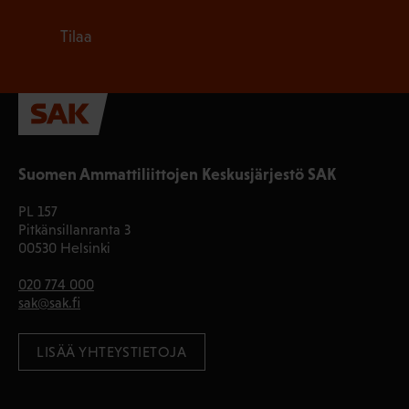
Tilaa
Suomen Ammattiliittojen Keskusjärjestö SAK
PL 157
Pitkänsillanranta 3
00530 Helsinki
020 774 000
sak@sak.fi
LISÄÄ YHTEYSTIETOJA