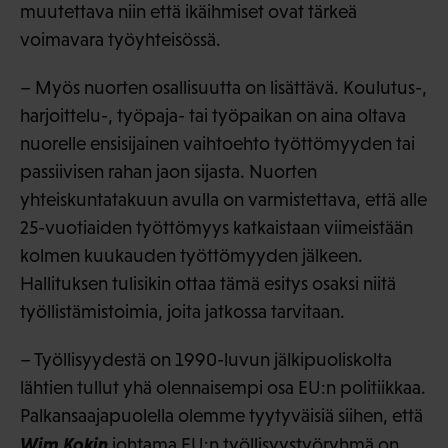
muutettava niin että ikäihmiset ovat tärkeä
voimavara työyhteisössä.
– Myös nuorten osallisuutta on lisättävä. Koulutus-,
harjoittelu-, työpaja- tai työpaikan on aina oltava
nuorelle ensisijainen vaihtoehto työttömyyden tai
passiivisen rahan jaon sijasta. Nuorten
yhteiskuntatakuun avulla on varmistettava, että alle
25-vuotiaiden työttömyys katkaistaan viimeistään
kolmen kuukauden työttömyyden jälkeen.
Hallituksen tulisikin ottaa tämä esitys osaksi niitä
työllistämistoimia, joita jatkossa tarvitaan.
– Työllisyydestä on 1990-luvun jälkipuoliskolta
lähtien tullut yhä olennaisempi osa EU:n politiikkaa.
Palkansaajapuolella olemme tyytyväisiä siihen, että
Wim Kokin
johtama EU:n työllisyystyöryhmä on