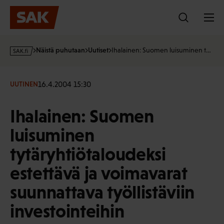
Hyppää
sisältöön
s
Näistä puhutaan
Uutiset
Ihalainen: Suomen luisuminen t…
a
k
·
16.4.2004 15:30
UUTINEN
f
i
Ihalainen: Suomen
luisuminen
tytäryhtiötaloudeksi
estettävä ja voimavarat
suunnattava työllistäviin
investointeihin