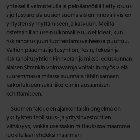
yhteisellä valmistelulla ja pelisäännöillä tietty osuus
sijoitusvaroista uusien suomalaisten innovatiivisten
yritysten synnyttämiseen ja kasvuun. Meiltä
ostetaan liian usein ulkomaille uudet ideat, kun
riskirahoitus juuri tuotteistamisvaiheessa puuttuu.
Valtion pääomasijoitusyhtiön, Tesin, Tekesin ja
riskirahoitusyhtiön Finnveran ja miksei eduskunnan
alaisen Sitrankin voimavaroja voitaisiin myös vielä
suuremmassa mitassa suunnata tähän samaan
tarkoitukseen sekä liiketoimintaosaamisen
kehittämiseen.
– Suomen talouden ajankohtaisin ongelma on
yksityisten teollisuus- ja yritysinvestointien
vähäisyys, vaikka useissakin mittauksissa maamme
luokitellaan yhdeksi maailman