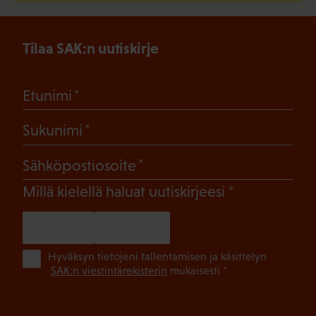
Tilaa SAK:n uutiskirje
(Pakollinen)
Etunimi
(Pakollinen)
Sukunimi
(Pakollinen)
Sähköpostiosoite
(Pakollinen)
Millä kielellä haluat uutiskirjeesi
SUOMI
RUOTSI
(Pa
Hyväksyn tietojeni tallentamisen ja käsittelyn
SAK:n viestintärekisterin
mukaisesti *