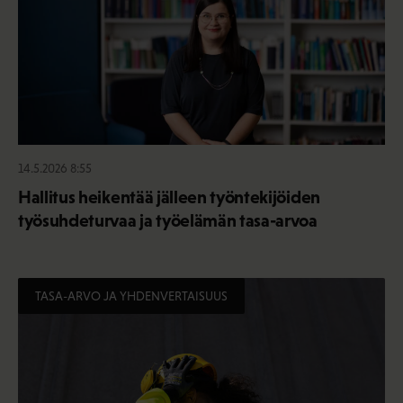
14.5.2026 8:55
Hallitus heikentää jälleen työntekijöiden
työsuhdeturvaa ja työelämän tasa-arvoa
TASA-ARVO JA YHDENVERTAISUUS