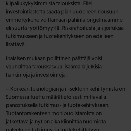
kilpailukykyisimmistä talouksista. Ellei
investointiastetta saada pian uudelleen nousuun,
emme kykene voittamaan pahinta ongelmaamme
eli suurta työttömyyttä. Riskirahoitusta ja sijoituksia
tutkimukseen ja tuotekehitykseen on edelleen
lisättävä.
Ihalaisen mukaan poliittinen päättäjä voisi
vauhdittaa talouskasvua lisäämällä julkisia
hankintoja ja investointeja.
– Korkean teknologian ja it-sektorin kehittymistä on
Suomessa tuettu määrätietoisesti mittavalla
panostuksella tutkimus- ja tuotekehitykseen.
Tuotantorakenteen monipuolistamista on
jatkettava ja nyt on aika kiinnittää huomiota
palvelujen tutkimus- ja tuotekehittelyyn.