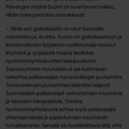
Palvelujen viejänä Suomi on luvattoman heikko,
tähän tulee panostaa voimakkaasti.
– Tähän asti globalisaatio on ollut Suomelle
mahdollisuus, ei uhka. Suomi on globalisaatioon ja
kansainväliseen työjakoon osallistumalla noussut
köyhästä ja syrjäisestä maasta teollisten
hyvinvointiyhteiskuntien kärkijoukkoon.
Sopeutuminen muutoksiin ei saa kuitenkaan
tarkoittaa palkansaajien turvaverkkojen purkamista.
Turvaverkkojen purkaminen kääntäisi helposti
Suomessakin palkansaajat vastustamaan muutoksia
ja talouden integraatiota. Toimiva
hyvinvointiyhteiskunta auttaa myös palkansaajia
ottamaan riskejä ja sopeutumaan muutoksiin
turvallisemmin. Samalla on huolehdittava siitä, että