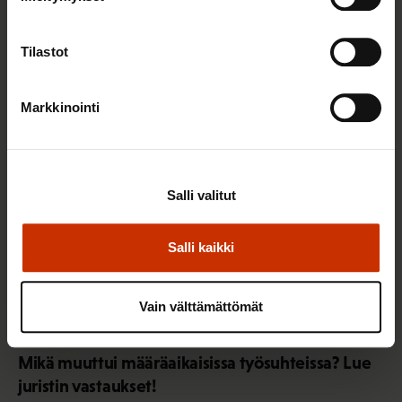
Sinua saattaa myös kiinnostaa
Tilastot
TASA-ARVO JA YHDENVERTAISUUS
Markkinointi
Salli valitut
Salli kaikki
Vain välttämättömät
3.6.2026 13:34
Mikä muuttui määräaikaisissa työsuhteissa? Lue
juristin vastaukset!