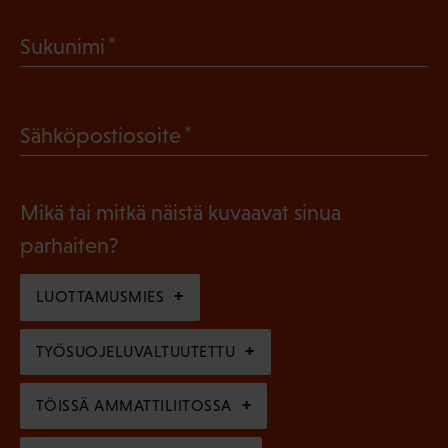
a
(
Sukunimi
k
P
o
a
l
(
Sähköpostiosoite
k
l
P
o
i
a
l
Mikä tai mitkä näistä kuvaavat sinua
n
k
l
parhaiten?
e
o
i
n
l
LUOTTAMUSMIES
n
)
l
e
TYÖSUOJELUVALTUUTETTU
i
n
n
)
TÖISSÄ AMMATTILIITOSSA
e