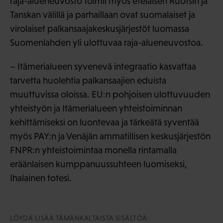
raja-alueneuvosto toimii myös eteläisen Ruotsin ja
Tanskan välillä ja parhaillaan ovat suomalaiset ja
virolaiset palkansaajakeskusjärjestöt luomassa
Suomenlahden yli ulottuvaa raja-alueneuvostoa.
– Itämerialueen syvenevä integraatio kasvattaa
tarvetta huolehtia palkansaajien eduista
muuttuvissa oloissa. EU:n pohjoisen ulottuvuuden
yhteistyön ja Itämerialueen yhteistoiminnan
kehittämiseksi on luontevaa ja tärkeätä syventää
myös PAY:n ja Venäjän ammatillisen keskusjärjestön
FNPR:n yhteistoimintaa monella rintamalla
eräänlaisen kumppanuussuhteen luomiseksi,
Ihalainen totesi.
LÖYDÄ LISÄÄ TÄMÄNKALTAISTA SISÄLTÖÄ: