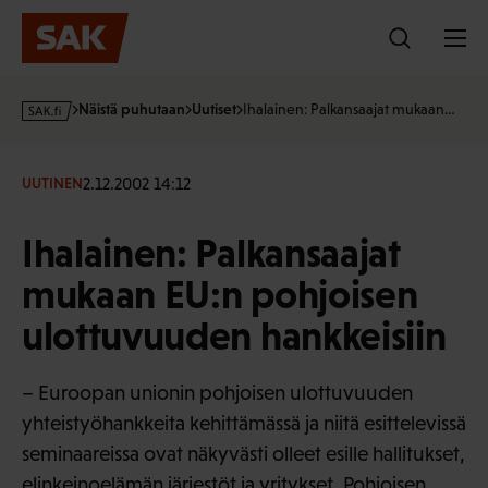
Hyppää
sisältöön
s
Näistä puhutaan
Uutiset
Ihalainen: Palkansaajat mukaan…
a
k
·
2.12.2002 14:12
UUTINEN
f
i
Ihalainen: Palkansaajat
mukaan EU:n pohjoisen
ulottuvuuden hankkeisiin
– Euroopan unionin pohjoisen ulottuvuuden
yhteistyöhankkeita kehittämässä ja niitä esittelevissä
seminaareissa ovat näkyvästi olleet esille hallitukset,
elinkeinoelämän järjestöt ja yritykset. Pohjoisen