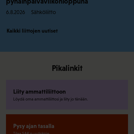
pyhäinpäiväviikonloppuna
Sähköliitto
6.8.2026
Kaikki liittojen uutiset
Pikalinkit
Liity ammattiliittoon
Löydä oma ammattiliittosi ja liity jo tänään.
Pysy ajan tasalla
Tilaa SAK:n uutiskirje.