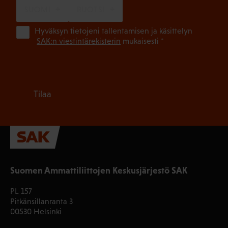
SUOMI
RUOTSI
(Pa
Hyväksyn tietojeni tallentamisen ja käsittelyn
SAK:n viestintärekisterin
mukaisesti *
Tilaa
Suomen Ammattiliittojen Keskusjärjestö SAK
PL 157
Pitkänsillanranta 3
00530 Helsinki