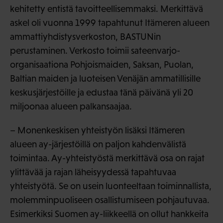
kehitetty entistä tavoitteellisemmaksi. Merkittävä
askel oli vuonna 1999 tapahtunut Itämeren alueen
ammattiyhdistysverkoston, BASTUNin
perustaminen. Verkosto toimii sateenvarjo-
organisaationa Pohjoismaiden, Saksan, Puolan,
Baltian maiden ja luoteisen Venäjän ammatillisille
keskusjärjestöille ja edustaa tänä päivänä yli 20
miljoonaa alueen palkansaajaa.
– Monenkeskisen yhteistyön lisäksi Itämeren
alueen ay-järjestöillä on paljon kahdenvälistä
toimintaa. Ay-yhteistyöstä merkittävä osa on rajat
ylittävää ja rajan läheisyydessä tapahtuvaa
yhteistyötä. Se on usein luonteeltaan toiminnallista,
molemminpuoliseen osallistumiseen pohjautuvaa.
Esimerkiksi Suomen ay-liikkeellä on ollut hankkeita