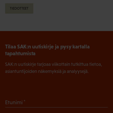
TIEDOTTEET
Tilaa SAK:n uutiskirje ja pysy kartalla
tapahtumista
SAK:n uutiskirje tarjoaa viikottain tutkittua tietoa,
asiantuntijoiden näkemyksiä ja analyysejä.
(
Etunimi
P