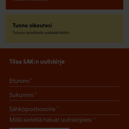
Tunne oikeutesi
Tutustu työelämän pelisääntöihin.
Tilaa SAK:n uutiskirje
(Pakollinen)
Etunimi
(Pakollinen)
Sukunimi
(Pakollinen)
Sähköpostiosoite
(Pakollinen)
Millä kielellä haluat uutiskirjeesi