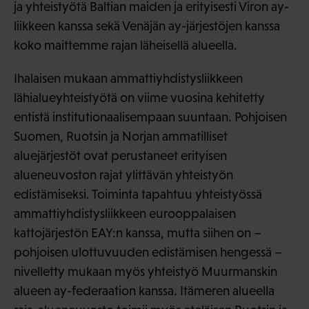
ja yhteistyötä Baltian maiden ja erityisesti Viron ay-
liikkeen kanssa sekä Venäjän ay-järjestöjen kanssa
koko maittemme rajan läheisellä alueella.
Ihalaisen mukaan ammattiyhdistysliikkeen
lähialueyhteistyötä on viime vuosina kehitetty
entistä institutionaalisempaan suuntaan. Pohjoisen
Suomen, Ruotsin ja Norjan ammatilliset
aluejärjestöt ovat perustaneet erityisen
alueneuvoston rajat ylittävän yhteistyön
edistämiseksi. Toiminta tapahtuu yhteistyössä
ammattiyhdistysliikkeen eurooppalaisen
kattojärjestön EAY:n kanssa, mutta siihen on –
pohjoisen ulottuvuuden edistämisen hengessä –
nivelletty mukaan myös yhteistyö Muurmanskin
alueen ay-federaation kanssa. Itämeren alueella