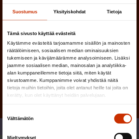
i
n
Suostumus
Yksityiskohdat
Tietoja
n
)
e
n
Tämä sivusto käyttää evästeitä
)
Käytämme evästeitä tarjoamamme sisällön ja mainosten
räätälöimiseen, sosiaalisen median ominaisuuksien
tukemiseen ja kävijämäärämme analysoimiseen. Lisäksi
jaamme sosiaalisen median, mainosalan ja analytiikka-
alan kumppaneillemme tietoja siitä, miten käytät
Tilaa
sivustoamme. Kumppanimme voivat yhdistää näitä
tietoja muihin tietoihin, joita olet antanut heille tai joita on
kerätty, kun olet käyttänyt heidän palvelujaan.
Suostumuksen
Välttämätön
valinta
Jaa
Mieltymykset