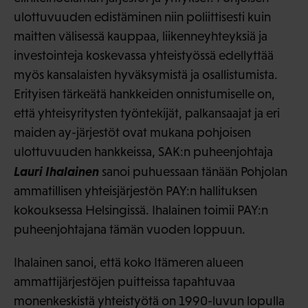
ulottuvuuden edistäminen niin poliittisesti kuin
maitten välisessä kauppaa, liikenneyhteyksiä ja
investointeja koskevassa yhteistyössä edellyttää
myös kansalaisten hyväksymistä ja osallistumista.
Erityisen tärkeätä hankkeiden onnistumiselle on,
että yhteisyritysten työntekijät, palkansaajat ja eri
maiden ay-järjestöt ovat mukana pohjoisen
ulottuvuuden hankkeissa, SAK:n puheenjohtaja
Lauri Ihalainen
sanoi puhuessaan tänään Pohjolan
ammatillisen yhteisjärjestön PAY:n hallituksen
kokouksessa Helsingissä. Ihalainen toimii PAY:n
puheenjohtajana tämän vuoden loppuun.
Ihalainen sanoi, että koko Itämeren alueen
ammattijärjestöjen puitteissa tapahtuvaa
monenkeskistä yhteistyötä on 1990-luvun lopulla