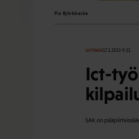
Pia Björkbacka
17.1.2013 9:21
UUTINEN
Ict-ty
kilpai
SAK on pääpiirteissää