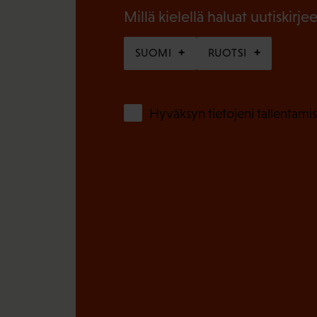
n
Millä kielellä haluat uutiskirjee
)
e
SUOMI
RUOTSI
n
)
Hyväksyn tietojeni tallentamis