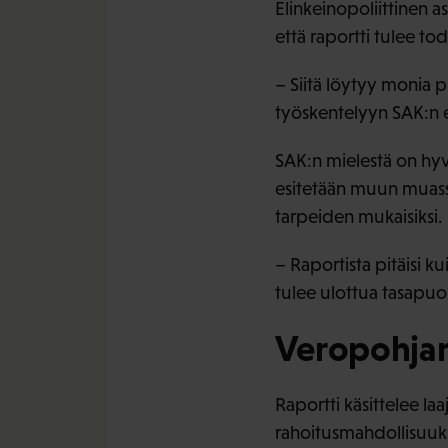
Elinkeinopoliittinen a
että raportti tulee t
– Siitä löytyy monia 
työskentelyyn SAK:n e
SAK:n mielestä on hyv
esitetään muun muassa
tarpeiden mukaisiksi.
– Raportista pitäisi 
tulee ulottua tasapuol
Veropohjan
Raportti käsittelee laa
rahoitusmahdollisuuks