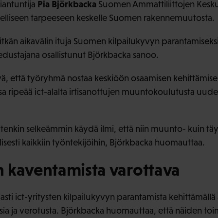
Pia Björkbacka
siantuntija
Suomen Ammattiliittojen Keskusj
odelliseen tarpeeseen keskelle Suomen rakennemuutosta.
pitkän aikavälin ituja Suomen kilpailukyvyn parantamisek
dustajana osallistunut Björkbacka sanoo.
ä, että työryhmä nostaa keskiöön osaamisen kehittämise
 ripeää ict-alalta irtisanottujen muuntokoulutusta uud
kuitenkin selkeämmin käydä ilmi, että niin muunto- kuin 
isesti kaikkiin työntekijöihin, Björkbacka huomauttaa.
 kaventamista varottava
jasti ict-yritysten kilpailukyvyn parantamista kehittämällä
ia ja verotusta. Björkbacka huomauttaa, että näiden toi