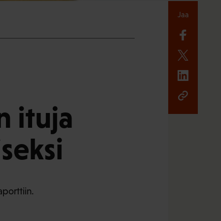
Jaa
 ituja
seksi
porttiin.