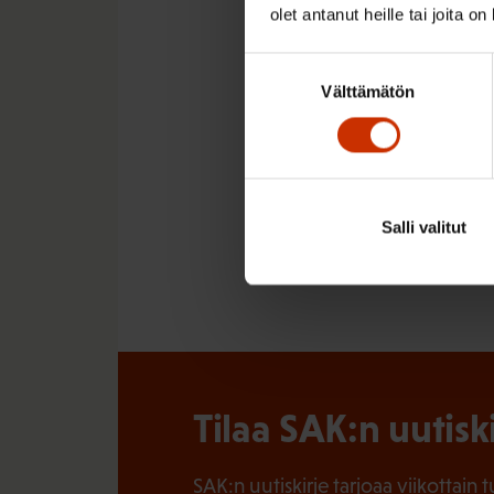
Lisätietoja
olet antanut heille tai joita o
Suostumuksen
SAK, elinkeinopoliitti
Välttämätön
valinta
LÖYDÄ LISÄÄ TÄMÄNKALTA
Salli valitut
TALOUS - VUOSI 2017 JA
Tilaa SAK:n uutisk
SAK:n uutiskirje tarjoaa viikottain 