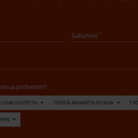
(
Sukunimi
P
a
k
o
l
 sinua parhaiten?
l
LUVALTUUTETTU
TÖISSÄ AMMATTILIITOSSA
TY
i
n
IHIN
e
n