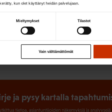
n kerätty, kun olet käyttänyt heidän palvelujaan.
nen asiantuntija
Pia Björkbacka
, puh. 050 464 5342
Mieltymykset
Tilastot
ISTA SISÄLTÖÄ:
Vain välttämättömät
 AIEMMIN
TIEDOTTEET
irje ja pysy kartalla tapahtumi
tutkittua tietoa, asiantuntijoiden näkemyksiä ja analyysejä.