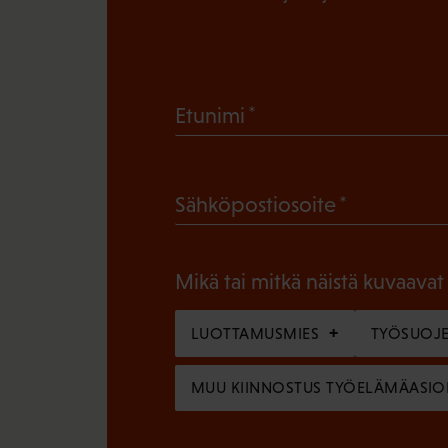
(
Etunimi
P
a
(
Sähköpostiosoite
k
P
o
a
l
Mikä tai mitkä näistä kuvaavat
k
l
o
LUOTTAMUSMIES
TYÖSUOJE
i
l
n
MUU KIINNOSTUS TYÖELÄMÄASIO
l
e
i
n