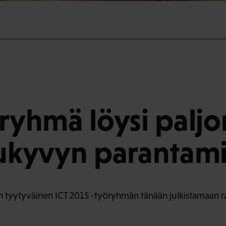
öryhmä löysi paljon
lukyvyn parantami
n tyytyväinen ICT 2015 -työryhmän tänään julkistamaan ra