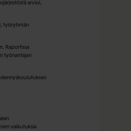
ärjestöstä arvioi,
si, työryhmän
n. Raportissa
en työnantajan
täydennyskoulutuksen
 alan
mien vaikutuksia