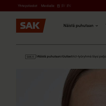
Secondary
Hyppää
Yhteystiedot
Medialle
FI
SV
EN
sisältöön
Päävalikk
Näistä puhutaan
s
Näistä puhutaan
Uutiset
Ict-työryhmä löysi paljo
a
k
·
f
i