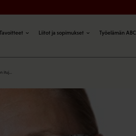
o
Tavoitteet
Liitot ja sopimukset
Työelämän ABC
n ituj…