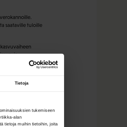
 verokannoille.
 saataville tuloille
a kasvuvaiheen
kimus- ja
etilän
vetämän ict-
Tietoja
 varten
päätehtävänä on
 ominaisuuksien tukemiseen
tiikka-alan
ietoja muihin tietoihin, joita