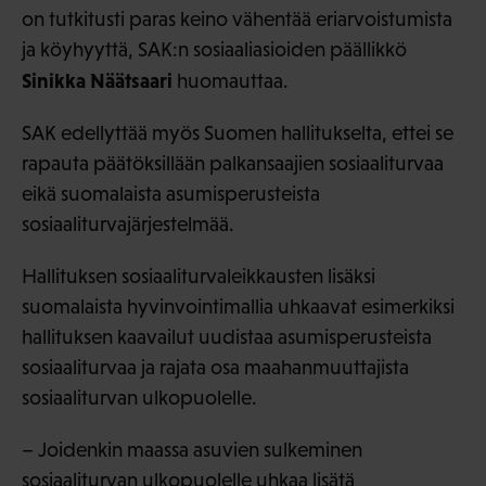
on tutkitusti paras keino vähentää eriarvoistumista
ja köyhyyttä, SAK:n sosiaaliasioiden päällikkö
Sinikka Näätsaari
huomauttaa.
SAK edellyttää myös Suomen hallitukselta, ettei se
rapauta päätöksillään palkansaajien sosiaaliturvaa
eikä suomalaista asumisperusteista
sosiaaliturvajärjestelmää.
Hallituksen sosiaaliturvaleikkausten lisäksi
suomalaista hyvinvointimallia uhkaavat esimerkiksi
hallituksen kaavailut uudistaa asumisperusteista
sosiaaliturvaa ja rajata osa maahanmuuttajista
sosiaaliturvan ulkopuolelle.
– Joidenkin maassa asuvien sulkeminen
sosiaaliturvan ulkopuolelle uhkaa lisätä