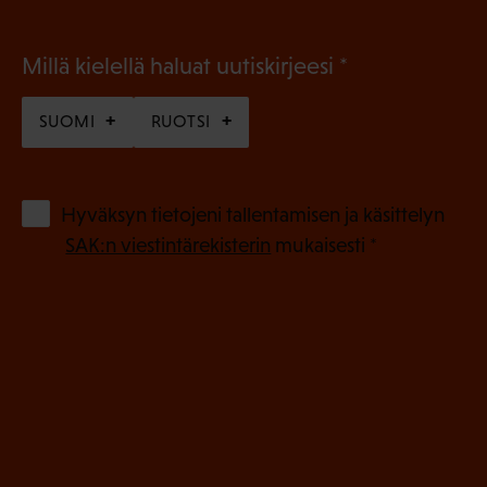
(
Millä kielellä haluat uutiskirjeesi
P
SUOMI
RUOTSI
a
k
o
(
Hyväksyn tietojeni tallentamisen ja käsittelyn
P
l
SAK:n viestintärekisterin
mukaisesti *
a
l
k
i
o
n
l
e
l
i
n
n
)
e