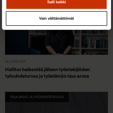
Salli kaikki
Vain välttämättömät
14.5.2026 8:55
Hallitus heikentää jälleen työntekijöiden
työsuhdeturvaa ja työelämän tasa-arvoa
TASA-ARVO JA YHDENVERTAISUUS