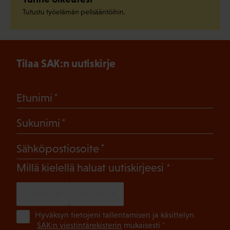
Tutustu työelämän pelisääntöihin.
Tilaa SAK:n uutiskirje
(Pakollinen)
Etunimi
(Pakollinen)
Sukunimi
(Pakollinen)
Sähköpostiosoite
(Pakollinen)
Millä kielellä haluat uutiskirjeesi
SUOMI
RUOTSI
(Pa
Hyväksyn tietojeni tallentamisen ja käsittelyn
SAK:n viestintärekisterin
mukaisesti *