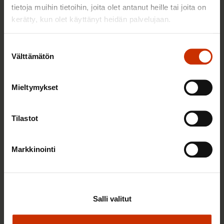
tietoja muihin tietoihin, joita olet antanut heille tai joita on
TASA-ARVO JA YHDENVERTAISUUS
kerätty, kun olet käyttänyt heidän palvelujaan.
Suostumuksen
Välttämätön
valinta
Mieltymykset
Tilastot
3.6.2026 13:34
Markkinointi
Mikä muuttui määräaikaisissa työsuhteissa? Lue
juristin vastaukset!
Salli valitut
TASA-ARVO JA YHDENVERTAISUUS