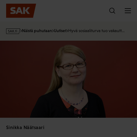
Hyppää
sisältöön
s
Näistä puhutaan
Uutiset
Hyvä sosiaaliturva tuo vakautt…
a
k
·
f
i
Sinikka Näätsaari