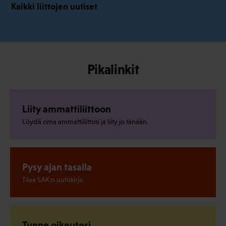
Kaikki liittojen uutiset
Pikalinkit
Liity ammattiliittoon
Löydä oma ammattiliittosi ja liity jo tänään.
Pysy ajan tasalla
Tilaa SAK:n uutiskirje.
Tunne oikeutesi