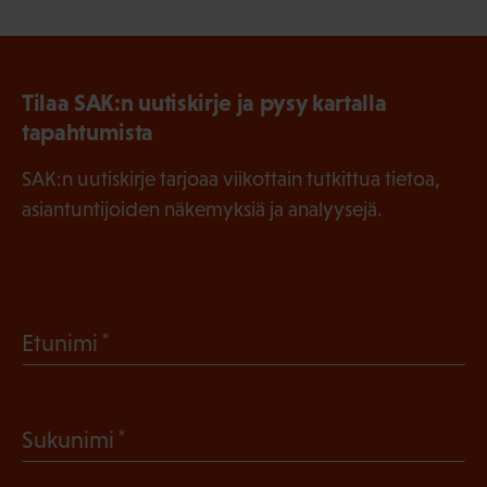
Tilaa SAK:n uutiskirje ja pysy kartalla
tapahtumista
SAK:n uutiskirje tarjoaa viikottain tutkittua tietoa,
asiantuntijoiden näkemyksiä ja analyysejä.
(
Etunimi
P
a
(
Sukunimi
k
P
o