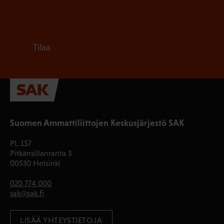
Tilaa
Suomen Ammattiliittojen Keskusjärjestö SAK
PL 157
Pitkänsillanranta 3
00530 Helsinki
020 774 000
sak@sak.fi
LISÄÄ YHTEYSTIETOJA