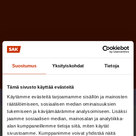
n
)
Tilaa
Suostumus
Yksityiskohdat
Tietoja
Tämä sivusto käyttää evästeitä
Jaa
Käytämme evästeitä tarjoamamme sisällön ja mainosten
räätälöimiseen, sosiaalisen median ominaisuuksien
tukemiseen ja kävijämäärämme analysoimiseen. Lisäksi
jaamme sosiaalisen median, mainosalan ja analytiikka-
Sinua saattaa myös kiinnostaa
alan kumppaneillemme tietoja siitä, miten käytät
sivustoamme. Kumppanimme voivat yhdistää näitä