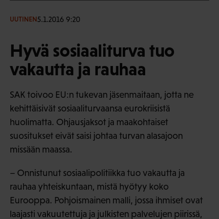
5.1.2016 9:20
UUTINEN
Hyvä sosiaaliturva tuo
vakautta ja rauhaa
SAK toivoo EU:n tukevan jäsenmaitaan, jotta ne
kehittäisivät sosiaaliturvaansa eurokriisistä
huolimatta. Ohjausjaksot ja maakohtaiset
suositukset eivät saisi johtaa turvan alasajoon
missään maassa.
– Onnistunut sosiaalipolitiikka tuo vakautta ja
rauhaa yhteiskuntaan, mistä hyötyy koko
Eurooppa. Pohjoismainen malli, jossa ihmiset ovat
laajasti vakuutettuja ja julkisten palvelujen piirissä,