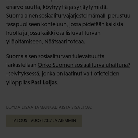
eriarvoisuutta, köyhyyttä ja syrjäytymistä.
Suomalainen sosiaaliturvajärjestelmämalli perustuu
tasapuoliseen kohteluun, jossa pidetään kaikista
huolta ja jossa kaikki osallistuvat turvan
ylläpitämiseen, Näätsaari toteaa.
Suomalaisen sosiaaliturvan tulevaisuutta
tarkastellaan
Onko Suomen sosiaaliturva uhattuna?
-selvityksessä
, jonka on laatinut valtiotieteiden
Pasi Loijas
ylioppilas
.
LÖYDÄ LISÄÄ TÄMÄNKALTAISTA SISÄLTÖÄ:
TALOUS - VUOSI 2017 JA AIEMMIN