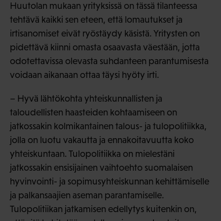
Huutolan mukaan yrityksissä on tässä tilanteessa
tehtävä kaikki sen eteen, että lomautukset ja
irtisanomiset eivät ryöstäydy käsistä. Yritysten on
pidettävä kiinni omasta osaavasta väestään, jotta
odotettavissa olevasta suhdanteen parantumisesta
voidaan aikanaan ottaa täysi hyöty irti.
– Hyvä lähtökohta yhteiskunnallisten ja
taloudellisten haasteiden kohtaamiseen on
jatkossakin kolmikantainen talous- ja tulopolitiikka,
jolla on luotu vakautta ja ennakoitavuutta koko
yhteiskuntaan. Tulopolitiikka on mielestäni
jatkossakin ensisijainen vaihtoehto suomalaisen
hyvinvointi- ja sopimusyhteiskunnan kehittämiselle
ja palkansaajien aseman parantamiselle.
Tulopolitiikan jatkamisen edellytys kuitenkin on,