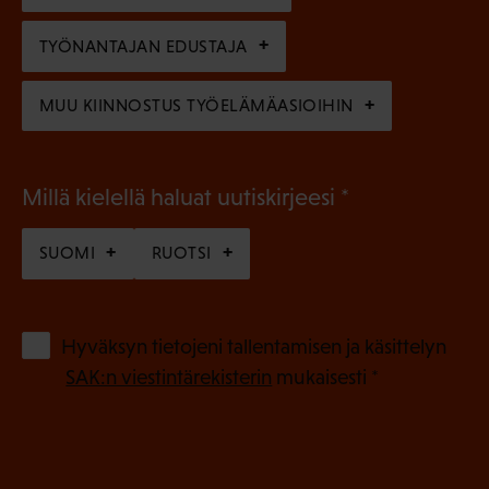
e
n
TYÖNANTAJAN EDUSTAJA
)
MUU KIINNOSTUS TYÖELÄMÄASIOIHIN
(
Millä kielellä haluat uutiskirjeesi
P
SUOMI
RUOTSI
a
k
o
(
Hyväksyn tietojeni tallentamisen ja käsittelyn
P
l
SAK:n viestintärekisterin
mukaisesti *
a
l
k
i
o
n