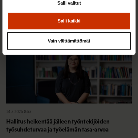
Salli valitut
juristin vastaukset!
Salli kaikki
TASA-ARVO JA YHDENVERTAISUUS
Vain välttämättömät
14.5.2026 8:55
Hallitus heikentää jälleen työntekijöiden
työsuhdeturvaa ja työelämän tasa-arvoa