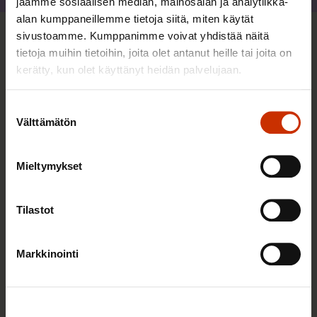
jaamme sosiaalisen median, mainosalan ja analytiikka-
alan kumppaneillemme tietoja siitä, miten käytät
sivustoamme. Kumppanimme voivat yhdistää näitä
Sinua saattaa myös kiinnostaa
tietoja muihin tietoihin, joita olet antanut heille tai joita on
kerätty, kun olet käyttänyt heidän palvelujaan.
TASA-ARVO JA YHDENVERTAISUUS
Suostumuksen
Välttämätön
valinta
Mieltymykset
Tilastot
Markkinointi
3.6.2026 13:34
Mikä muuttui määräaikaisissa työsuhteissa? Lue