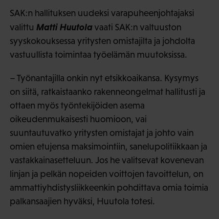
SAK:n hallituksen uudeksi varapuheenjohtajaksi
Matti Huutola
valittu
vaati SAK:n valtuuston
syyskokouksessa yritysten omistajilta ja johdolta
vastuullista toimintaa työelämän muutoksissa.
– Työnantajilla onkin nyt etsikkoaikansa. Kysymys
on siitä, ratkaistaanko rakenneongelmat hallitusti ja
ottaen myös työntekijöiden asema
oikeudenmukaisesti huomioon, vai
suuntautuvatko yritysten omistajat ja johto vain
omien etujensa maksimointiin, sanelupolitiikkaan ja
vastakkainasetteluun. Jos he valitsevat kovenevan
linjan ja pelkän nopeiden voittojen tavoittelun, on
ammattiyhdistysliikkeenkin pohdittava omia toimia
palkansaajien hyväksi, Huutola totesi.