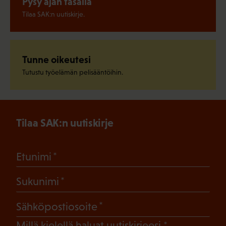
Pysy ajan tasalla
Tilaa SAK:n uutiskirje.
Tunne oikeutesi
Tutustu työelämän pelisääntöihin.
Tilaa SAK:n uutiskirje
(Pakollinen)
Etunimi
(Pakollinen)
Sukunimi
(Pakollinen)
Sähköpostiosoite
(Pakollinen)
Millä kielellä haluat uutiskirjeesi