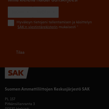
SUOMI
RUOTSI
(Pa
Hyväksyn tietojeni tallentamisen ja käsittelyn
SAK:n viestintärekisterin
mukaisesti *
Tilaa
Suomen Ammattiliittojen Keskusjärjestö SAK
PL 157
Pitkänsillanranta 3
00530 Helsinki