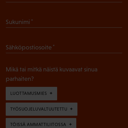
P
a
(
Sukunimi
k
P
o
a
l
(
Sähköpostiosoite
k
l
P
o
i
a
l
Mikä tai mitkä näistä kuvaavat sinua
n
k
l
parhaiten?
e
o
i
n
l
LUOTTAMUSMIES
n
)
l
e
TYÖSUOJELUVALTUUTETTU
i
n
n
)
TÖISSÄ AMMATTILIITOSSA