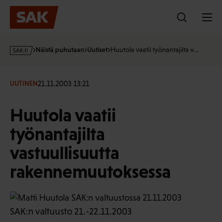
Hyppää
sisältöön
s
Näistä puhutaan
Uutiset
Huutola vaatii työnantajilta v…
a
k
·
21.11.2003 13:21
UUTINEN
f
i
Huutola vaatii
työnantajilta
vastuullisuutta
rakennemuutoksessa
SAK:n valtuusto 21.-22.11.2003