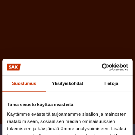
l
e
l
i
n
n
)
e
n
)
Suostumus
Yksityiskohdat
Tietoja
Tilaa
Tämä sivusto käyttää evästeitä
Käytämme evästeitä tarjoamamme sisällön ja mainosten
räätälöimiseen, sosiaalisen median ominaisuuksien
tukemiseen ja kävijämäärämme analysoimiseen. Lisäksi
Jaa