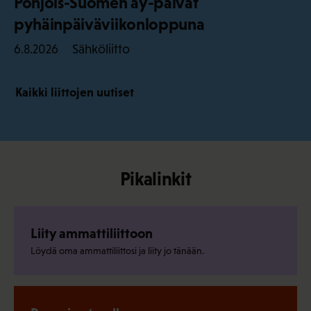
Pohjois-Suomen ay-päivät
pyhäinpäiväviikonloppuna
Sähköliitto
6.8.2026
Kaikki liittojen uutiset
Pikalinkit
Liity ammattiliittoon
Löydä oma ammattiliittosi ja liity jo tänään.