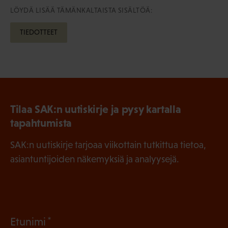
LÖYDÄ LISÄÄ TÄMÄNKALTAISTA SISÄLTÖÄ:
TIEDOTTEET
Tilaa SAK:n uutiskirje ja pysy kartalla
tapahtumista
SAK:n uutiskirje tarjoaa viikottain tutkittua tietoa,
asiantuntijoiden näkemyksiä ja analyysejä.
(
Etunimi