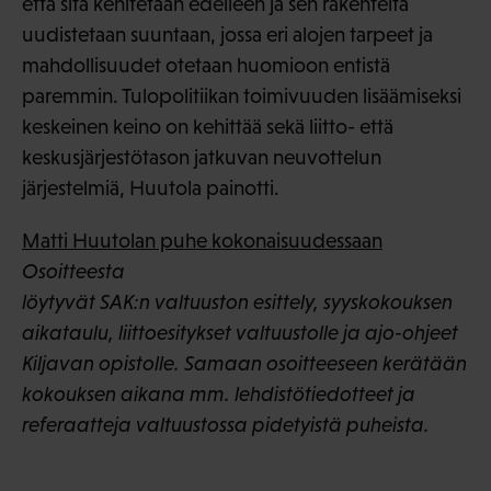
että sitä kehitetään edelleen ja sen rakenteita
uudistetaan suuntaan, jossa eri alojen tarpeet ja
mahdollisuudet otetaan huomioon entistä
paremmin. Tulopolitiikan toimivuuden lisäämiseksi
keskeinen keino on kehittää sekä liitto- että
keskusjärjestötason jatkuvan neuvottelun
järjestelmiä, Huutola painotti.
Matti Huutolan puhe kokonaisuudessaan
Osoitteesta
löytyvät SAK:n valtuuston esittely, syyskokouksen
aikataulu, liittoesitykset valtuustolle ja ajo-ohjeet
Kiljavan opistolle. Samaan osoitteeseen kerätään
kokouksen aikana mm. lehdistötiedotteet ja
referaatteja valtuustossa pidetyistä puheista.