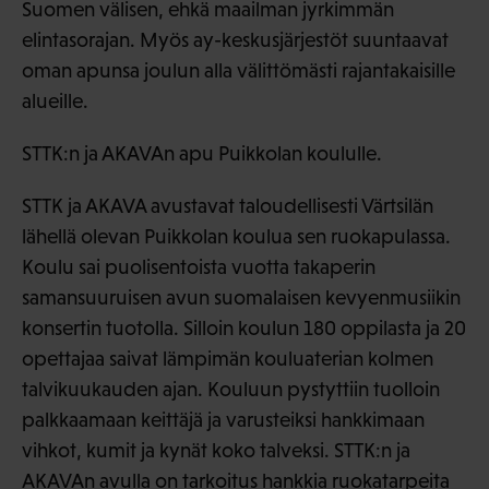
Suomen välisen, ehkä maailman jyrkimmän
elintasorajan. Myös ay-keskusjärjestöt suuntaavat
oman apunsa joulun alla välittömästi rajantakaisille
alueille.
STTK:n ja AKAVAn apu Puikkolan koululle.
STTK ja AKAVA avustavat taloudellisesti Värtsilän
lähellä olevan Puikkolan koulua sen ruokapulassa.
Koulu sai puolisentoista vuotta takaperin
samansuuruisen avun suomalaisen kevyenmusiikin
konsertin tuotolla. Silloin koulun 180 oppilasta ja 20
opettajaa saivat lämpimän kouluaterian kolmen
talvikuukauden ajan. Kouluun pystyttiin tuolloin
palkkaamaan keittäjä ja varusteiksi hankkimaan
vihkot, kumit ja kynät koko talveksi. STTK:n ja
AKAVAn avulla on tarkoitus hankkia ruokatarpeita