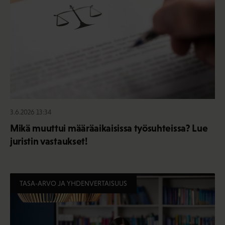
3.6.2026 13:34
Mikä muuttui määräaikaisissa työsuhteissa? Lue
juristin vastaukset!
TASA-ARVO JA YHDENVERTAISUUS