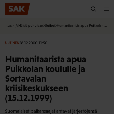
Hyppää
sisältöön
s
Näistä puhutaan
Uutiset
Humanitaarista apua Puikkolan …
a
k
·
28.12.2000 11:50
UUTINEN
f
i
Humanitaarista apua
Puikkolan koululle ja
Sortavalan
kriisikeskukseen
(15.12.1999)
Suomalaiset palkansaajat antavat järjestöjensä