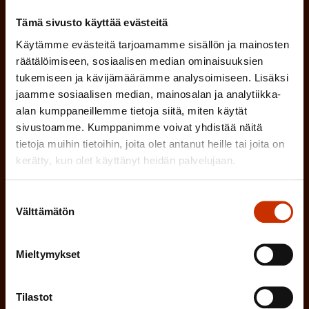
(
Millä kielellä haluat uutiskirjeesi
P
Tämä sivusto käyttää evästeitä
SUOMI
RUOTSI
a
Käytämme evästeitä tarjoamamme sisällön ja mainosten
räätälöimiseen, sosiaalisen median ominaisuuksien
k
tukemiseen ja kävijämäärämme analysoimiseen. Lisäksi
o
(
Hyväksyn tietojeni tallentamisen ja käsittelyn
jaamme sosiaalisen median, mainosalan ja analytiikka-
P
alan kumppaneillemme tietoja siitä, miten käytät
l
SAK:n viestintärekisterin
mukaisesti *
sivustoamme. Kumppanimme voivat yhdistää näitä
a
l
tietoja muihin tietoihin, joita olet antanut heille tai joita on
k
i
kerätty, kun olet käyttänyt heidän palvelujaan.
o
n
l
Suostumuksen
e
l
Välttämätön
valinta
i
n
n
)
Mieltymykset
e
n
)
Tilastot