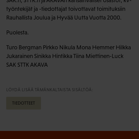
SAK:n, STTK:n ja AKAVAn kansainväliset osastot, kv-
työntekijät ja -tiedottajat toivottavat toimituksiin
Rauhallista Joulua ja Hyvää Uutta Vuotta 2000.
Puolesta.
Turo Bergman Pirkko Nikula Mona Hemmer Hilkka
Jukarainen Sinikka Hintikka Tiina Miettinen-Luck
SAK STTK AKAVA
LÖYDÄ LISÄÄ TÄMÄNKALTAISTA SISÄLTÖÄ:
TIEDOTTEET