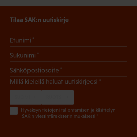
Tilaa SAK:n uutiskirje
(Pakollinen)
Etunimi
(Pakollinen)
Sukunimi
(Pakollinen)
Sähköpostiosoite
(Pakollinen)
Millä kielellä haluat uutiskirjeesi
SUOMI
RUOTSI
(Pa
Hyväksyn tietojeni tallentamisen ja käsittelyn
SAK:n viestintärekisterin
mukaisesti *