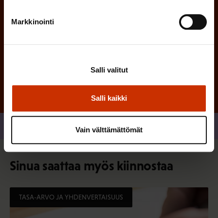
Markkinointi
Tilaa
Salli valitut
Salli kaikki
Jaa
Vain välttämättömät
Sinua saattaa myös kiinnostaa
TASA-ARVO JA YHDENVERTAISUUS