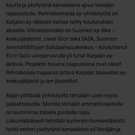
kautta ja yksityisinä kansalaisina apua Venäjän
rajaseudulle. Perinteisempää ay-yhteistyötä on
Karjalan ay-liikkeen kanssa tehty koulutuksen
alueella. Viimeisimmäksi on Suomen ay-liike –
keskusjärjestöt, useat liitot sekä SASK, Suomen
Ammattiliittojen Solidaarisuuskeskus – kouluttanut
EU:n Tacis-varojen avulla yli tuhat Karjalan ay-
aktiivia. Projektin toisena osapuolena ovat olleet
Petroskoissa majaansa pitävä Karjalan tasavallan ay-
keskusjärjestö ja sen jäsenliitot.
Rajan ylittävää yhteistyötä tehdään usein myös
paikallistasolla. Monilla Venäjän ammattiosastoilla
on kumminsa toisella puolella rajaa.
Lukumääräisesti tehdään kuitenkin humanitääristä
työtä eniten yksityisinä kansalaisina yli Venäjän ja