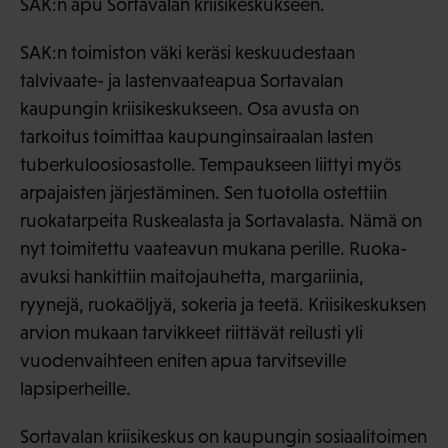
SAK:n apu Sortavalan kriisikeskukseen.
SAK:n toimiston väki keräsi keskuudestaan
talvivaate- ja lastenvaateapua Sortavalan
kaupungin kriisikeskukseen. Osa avusta on
tarkoitus toimittaa kaupunginsairaalan lasten
tuberkuloosiosastolle. Tempaukseen liittyi myös
arpajaisten järjestäminen. Sen tuotolla ostettiin
ruokatarpeita Ruskealasta ja Sortavalasta. Nämä on
nyt toimitettu vaateavun mukana perille. Ruoka-
avuksi hankittiin maitojauhetta, margariinia,
ryynejä, ruokaöljyä, sokeria ja teetä. Kriisikeskuksen
arvion mukaan tarvikkeet riittävät reilusti yli
vuodenvaihteen eniten apua tarvitseville
lapsiperheille.
Sortavalan kriisikeskus on kaupungin sosiaalitoimen