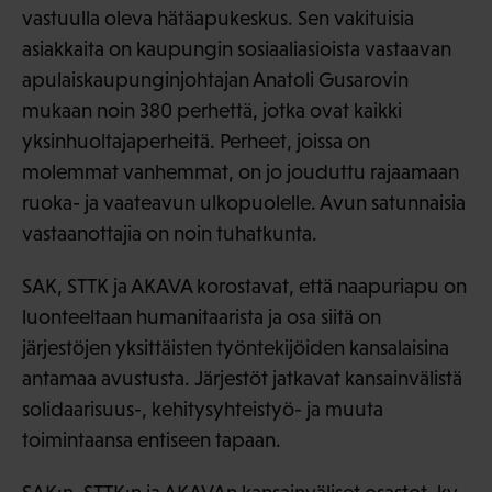
vastuulla oleva hätäapukeskus. Sen vakituisia
asiakkaita on kaupungin sosiaaliasioista vastaavan
apulaiskaupunginjohtajan Anatoli Gusarovin
mukaan noin 380 perhettä, jotka ovat kaikki
yksinhuoltajaperheitä. Perheet, joissa on
molemmat vanhemmat, on jo jouduttu rajaamaan
ruoka- ja vaateavun ulkopuolelle. Avun satunnaisia
vastaanottajia on noin tuhatkunta.
SAK, STTK ja AKAVA korostavat, että naapuriapu on
luonteeltaan humanitaarista ja osa siitä on
järjestöjen yksittäisten työntekijöiden kansalaisina
antamaa avustusta. Järjestöt jatkavat kansainvälistä
solidaarisuus-, kehitysyhteistyö- ja muuta
toimintaansa entiseen tapaan.