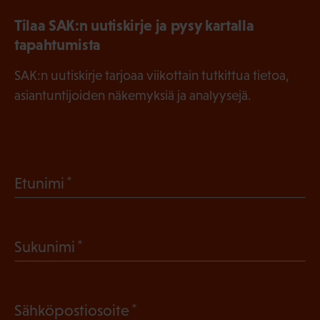
Tilaa SAK:n uutiskirje ja pysy kartalla
tapahtumista
SAK:n uutiskirje tarjoaa viikottain tutkittua tietoa,
asiantuntijoiden näkemyksiä ja analyysejä.
(
Etunimi
P
a
(
Sukunimi
k
P
o
a
l
(
Sähköpostiosoite
k