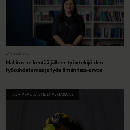
14.5.2026 8:55
Hallitus heikentää jälleen työntekijöiden
työsuhdeturvaa ja työelämän tasa-arvoa
TASA-ARVO JA YHDENVERTAISUUS