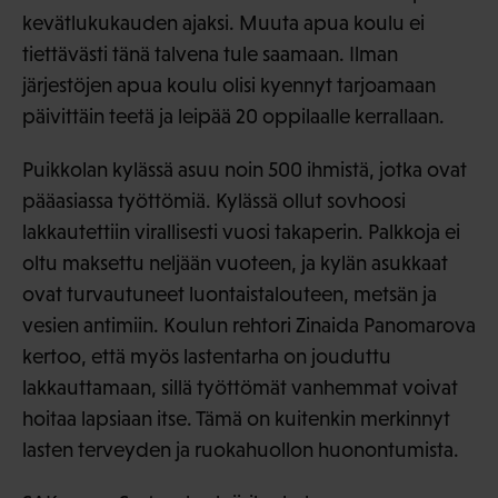
kevätlukukauden ajaksi. Muuta apua koulu ei
tiettävästi tänä talvena tule saamaan. Ilman
järjestöjen apua koulu olisi kyennyt tarjoamaan
päivittäin teetä ja leipää 20 oppilaalle kerrallaan.
Puikkolan kylässä asuu noin 500 ihmistä, jotka ovat
pääasiassa työttömiä. Kylässä ollut sovhoosi
lakkautettiin virallisesti vuosi takaperin. Palkkoja ei
oltu maksettu neljään vuoteen, ja kylän asukkaat
ovat turvautuneet luontaistalouteen, metsän ja
vesien antimiin. Koulun rehtori Zinaida Panomarova
kertoo, että myös lastentarha on jouduttu
lakkauttamaan, sillä työttömät vanhemmat voivat
hoitaa lapsiaan itse. Tämä on kuitenkin merkinnyt
lasten terveyden ja ruokahuollon huonontumista.