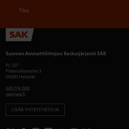
Tilaa
Suomen Ammattiliittojen Keskusjärjestö SAK
PL 157
Pitkänsillanranta 3
00530 Helsinki
020 774 000
sak@sak.fi
LISÄÄ YHTEYSTIETOJA