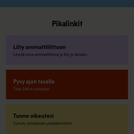
Pikalinkit
Liity ammattiliittoon
Löydä oma ammattiliittosi ja liity jo tänään.
Pysy ajan tasalla
Tilaa SAK:n uutiskirje.
Tunne oikeutesi
Tutustu työelämän pelisääntöihin.