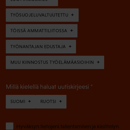
n
)
l
e
TYÖSUOJELUVALTUUTETTU
i
n
n
)
TÖISSÄ AMMATTILIITOSSA
e
n
TYÖNANTAJAN EDUSTAJA
)
MUU KIINNOSTUS TYÖELÄMÄASIOIHIN
(
Millä kielellä haluat uutiskirjeesi
P
SUOMI
RUOTSI
a
k
o
(
Hyväksyn tietojeni tallentamisen ja käsittelyn