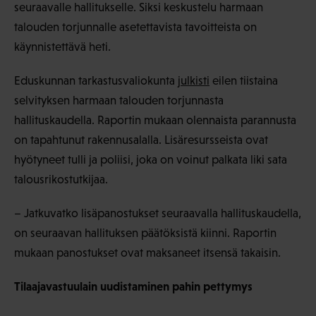
seuraavalle hallitukselle. Siksi keskustelu harmaan
talouden torjunnalle asetettavista tavoitteista on
käynnistettävä heti.
Eduskunnan tarkastusvaliokunta
julkisti
eilen tiistaina
selvityksen harmaan talouden torjunnasta
hallituskaudella. Raportin mukaan olennaista parannusta
on tapahtunut rakennusalalla. Lisäresursseista ovat
hyötyneet tulli ja poliisi, joka on voinut palkata liki sata
talousrikostutkijaa.
– Jatkuvatko lisäpanostukset seuraavalla hallituskaudella,
on seuraavan hallituksen päätöksistä kiinni. Raportin
mukaan panostukset ovat maksaneet itsensä takaisin.
Tilaajavastuulain uudistaminen pahin pettymys