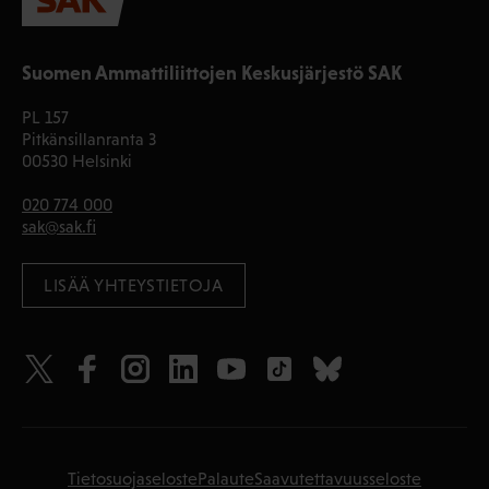
Suomen Ammattiliittojen Keskusjärjestö SAK
PL 157
Pitkänsillanranta 3
00530 Helsinki
020 774 000
sak@sak.fi
LISÄÄ YHTEYSTIETOJA
Tietosuojaseloste
Palaute
Saavutettavuusseloste