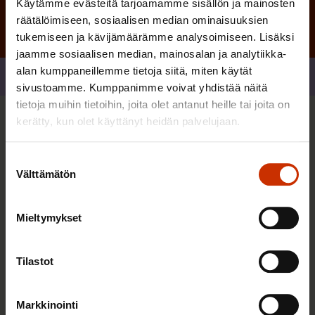
Käytämme evästeitä tarjoamamme sisällön ja mainosten
räätälöimiseen, sosiaalisen median ominaisuuksien
tukemiseen ja kävijämäärämme analysoimiseen. Lisäksi
jaamme sosiaalisen median, mainosalan ja analytiikka-
alan kumppaneillemme tietoja siitä, miten käytät
Jaa
sivustoamme. Kumppanimme voivat yhdistää näitä
tietoja muihin tietoihin, joita olet antanut heille tai joita on
kerätty, kun olet käyttänyt heidän palvelujaan.
Sinua saattaa myös kiinnostaa
Suostumuksen
Välttämätön
valinta
TASA-ARVO JA YHDENVERTAISUUS
Mieltymykset
Tilastot
Markkinointi