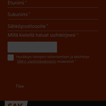
(Pakollinen)
Etunimi
(Pakollinen)
Sukunimi
(Pakollinen)
Sähköpostiosoite
(Pakollinen)
Millä kielellä haluat uutiskirjeesi
SUOMI
RUOTSI
(Pa
Hyväksyn tietojeni tallentamisen ja käsittelyn
SAK:n viestintärekisterin
mukaisesti *
Tilaa