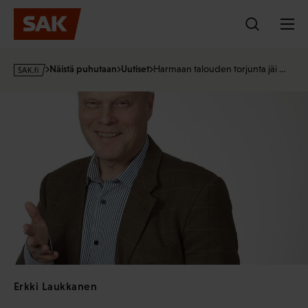
Hyppää
sisältöön
s
Näistä puhutaan
Uutiset
Harmaan talouden torjunta jäi …
a
k
·
f
i
Erkki Laukkanen