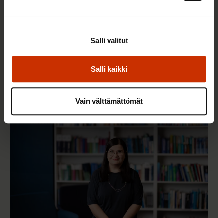
3.6.2026 13:34
Salli valitut
Mikä muuttui määräaikaisissa työsuhteissa? Lue
juristin vastaukset!
Salli kaikki
Vain välttämättömät
TASA-ARVO JA YHDENVERTAISUUS