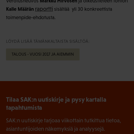
Markku Hirvosen
Verotusneuvos
ja oikeustieteen tohtori
raportti
Kalle Määtän
sisältää yli 30 konkreettista
toimenpide-ehdotusta.
LÖYDÄ LISÄÄ TÄMÄNKALTAISTA SISÄLTÖÄ:
TALOUS - VUOSI 2017 JA AIEMMIN
Tilaa SAK:n uutiskirje ja pysy kartalla
tapahtumista
SAK:n uutiskirje tarjoaa viikottain tutkittua tietoa,
asiantuntijoiden näkemyksiä ja analyysejä.