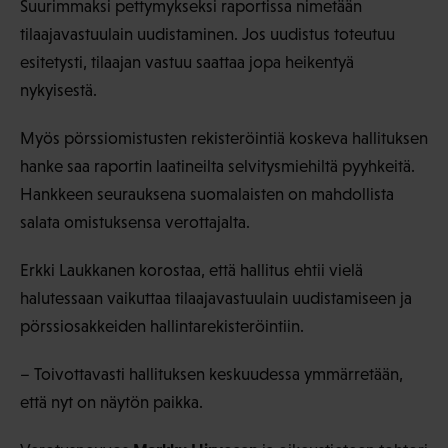
Suurimmaksi pettymykseksi raportissa nimetään
tilaajavastuulain uudistaminen. Jos uudistus toteutuu
esitetysti, tilaajan vastuu saattaa jopa heikentyä
nykyisestä.
Myös pörssiomistusten rekisteröintiä koskeva hallituksen
hanke saa raportin laatineilta selvitysmiehiltä pyyhkeitä.
Hankkeen seurauksena suomalaisten on mahdollista
salata omistuksensa verottajalta.
Erkki Laukkanen korostaa, että hallitus ehtii vielä
halutessaan vaikuttaa tilaajavastuulain uudistamiseen ja
pörssiosakkeiden hallintarekisteröintiin.
– Toivottavasti hallituksen keskuudessa ymmärretään,
että nyt on näytön paikka.