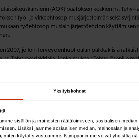
 apulaisoikeuskanslerin (AOK) päätöksen koskien ns. Tehy-
öksen työ- ja virkaehtosopimusjärjestelmän sekä syrjintäk
 mukaan työehtosopimuslain järjestöehdon käyttämisen 
inen.
 2007, jolloin terveydenhuoltoalan palkkakiista ratkaisti
 ns. Tehy-pöytäkirjalla, jonka mukaan Tehyn jäsenille maks
iemmin sovittua suuremmat palkankorotukset. Pöytäkirja
en mukaan työehtosopimuksen soveltaminen voi johtaa työ
en asettamiseen eri asemaan järjestäytymisen perusteella
Yksityiskohdat
päätös ei ole juridisesti ongelmaton, sillä kyse on kah
rjestäytymisvapaus, johon kuuluu kollektiivinen oikeus n
itä
a. Asiaan liittyy myös järjestöpoliittisia näkökohtia. Jos j
mme sisällön ja mainosten räätälöimiseen, sosiaalisen median
iin, sillä voisi olla vaikutuksia laajemmin sopimustoimintaa
iseen. Lisäksi jaamme sosiaalisen median, mainosalan ja analy
, miten käytät sivustoamme. Kumppanimme voivat yhdistää näitä t