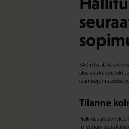
Hallit
seuraa
sopimu
SAK:n hallituksen kaks
alustava keskustelu s
raamisopimuksessa so
Tilanne ko
Hallitus sai selvityk
toteuttamisesta käydyi