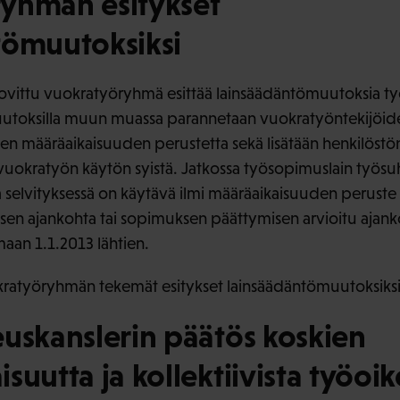
yhmän esitykset
tömuutoksiksi
vittu vuokratyöryhmä esittää lainsäädäntömuutoksia työ
 Muutoksilla muun muassa parannetaan vuokratyöntekijöid
n määräaikaisuuden perustetta sekä lisätään henkilöstö
vuokratyön käytön syistä. Jatkossa työsopimuslain työsuh
 selvityksessä on käytävä ilmi määräaikaisuuden peruste
en ajankohta tai sopimuksen päättymisen arvioitu ajan
maan 1.1.2013 lähtien.
kratyöryhmän tekemät esitykset lainsäädäntömuutoksiksi
uskanslerin päätös koskien
suutta ja kollektiivista työoik