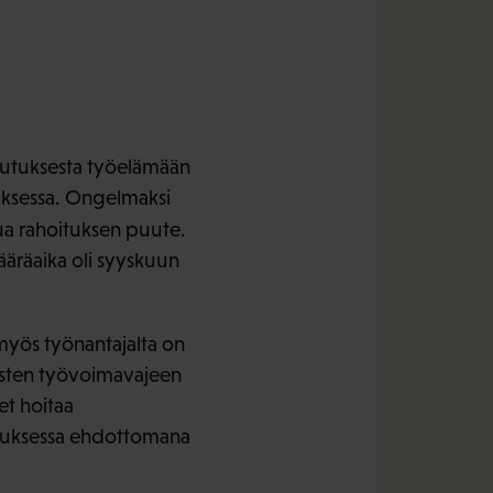
ulutuksesta työelämään
tuksessa. Ongelmaksi
 rahoituksen puute.
ääräaika oli syyskuun
 myös työnantajalta on
tysten työvoimavajeen
et hoitaa
utuksessa ehdottomana