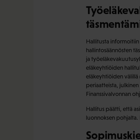
Työeläkeva
täsmentäm
Hallitusta informoiti
hallintosäännösten tä
ja työeläkevakuutusyh
eläkeyhtiöiden hallitu
eläkeyhtiöiden välill
periaatteista, julkinen
Finanssivalvonnan oh
Hallitus päätti, että 
luonnoksen pohjalta. 
Sopimuskier