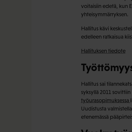
voitaisiin edetä, kun 
yhteisymmärryksen.
Hallitus kävi keskust
edelleen ratkaisua kiis
Hallituksen tiedote
Työttömyys
Hallitus sai tilannek
syksyllä 2011 sovittii
työurasopimuksessa
Uudistusta valmistellaa
etenemässä pääpirteis