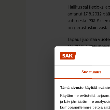
Hallitus sai tiedoksi
antanut 17.8.2012 päät
suhteesta. Päätöksen
on perustuslain vasta
Tapaus juontaa vuoteen
sovittelulautakunnassa
terveydenhuollossa a
kaksi kantelua, joid
tekevien työntekijöid
Suostumus
SAK:n mielestä AOK:n 
yhdenvertaisuus ja jä
Tämä sivusto käyttää eväste
– välisestä punninnast
Käytämme evästeitä tarjoama
käyttöalaa rajoitettais
ja kävijämäärämme analysoim
kumppaneillemme tietoja siitä