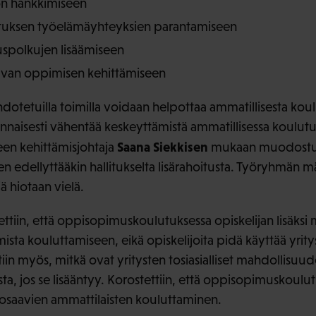
n hankkimiseen
utuksen työelämäyhteyksien parantamiseen
tuspolkujen lisäämiseen
uvan oppimisen kehittämiseen
dotetuilla toimilla voidaan helpottaa ammatillisesta ko
lennaisesti vähentää keskeyttämistä ammatillisessa koulu
Saana Siekkisen
een kehittämisjohtaja
mukaan muodostua
n edellyttääkin hallitukselta lisärahoitusta. Työryhmän m
ä hiotaan vielä.
ettiin, että oppisopimuskoulutuksessa opiskelijan lisäksi
mista kouluttamiseen, eikä opiskelijoita pidä käyttää yri
in myös, mitkä ovat yritysten tosiasialliset mahdollisuud
a, jos se lisääntyy. Korostettiin, että oppisopimuskoul
a osaavien ammattilaisten kouluttaminen.