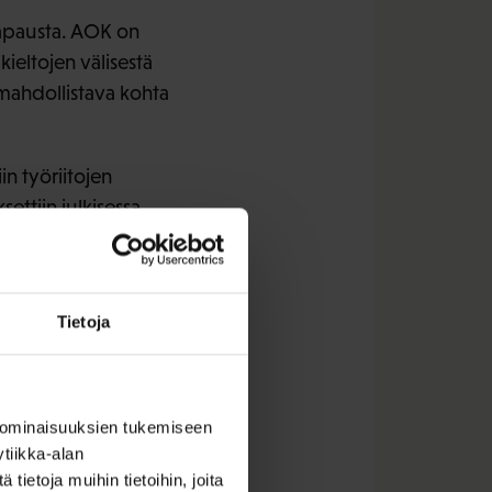
tapausta. AOK on
ieltojen välisestä
mahdollistava kohta
in työriitojen
ettiin julkisessa
sta on tehty AOK:lle
paikalla samaa työtä
.
Tietoja
den perusoikeuden –
euvotella työehdoista
ärjestöehdon
 ominaisuuksien tukemiseen
n.
tiikka-alan
ietoja muihin tietoihin, joita