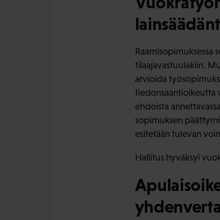
Vuokratyör
lainsäädän
Raamisopimuksessa so
tilaajavastuulakiin.
arvioida työsopimukse
tiedonsaantioikeutta 
ehdoista annettavassa
sopimuksen päättymis
esitetään tulevan voi
Hallitus hyväksyi vuo
Apulaisoike
yhdenvertai