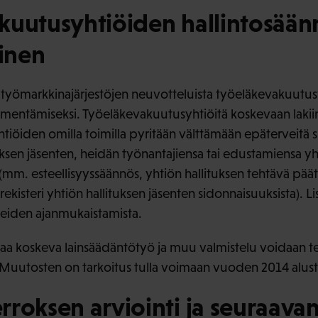
kuutusyhtiöiden hallintosään
inen
in työmarkkinajärjestöjen neuvotteluista työeläkevakuutu
smentämiseksi. Työeläkevakuutusyhtiöitä koskevaan lakiin
tiöiden omilla toimilla pyritään välttämään epäterveitä 
ksen jäsenten, heidän työnantajiensa tai edustamiensa yh
ä (mm. esteellisyyssäännös, yhtiön hallituksen tehtävä pä
 rekisteri yhtiön hallituksen jäsenten sidonnaisuuksista). 
jeiden ajanmukaistamista.
asiaa koskeva lainsäädäntötyö ja muu valmistelu voidaan t
Muutosten on tarkoitus tulla voimaan vuoden 2014 alust
roksen arviointi ja seuraava