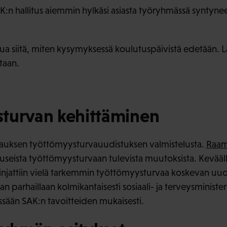
EK:n hallitus aiemmin hylkäsi asiasta työryhmässä syntyne
elua siitä, miten kysymyksessä koulutuspäivistä edetään. 
taan.
turvan kehittäminen
atsauksen työttömyysturvauudistuksen valmistelusta.
Raam
n useista työttömyysturvaan tulevista muutoksista. Kevää
linjattiin vielä tarkemmin työttömyysturvaa koskevan uudi
n parhaillaan kolmikantaisesti sosiaali- ja terveysminister
sään SAK:n tavoitteiden mukaisesti.