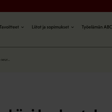
o
Tavoitteet
Liitot ja sopimukset
Työelämän ABC
a seur…