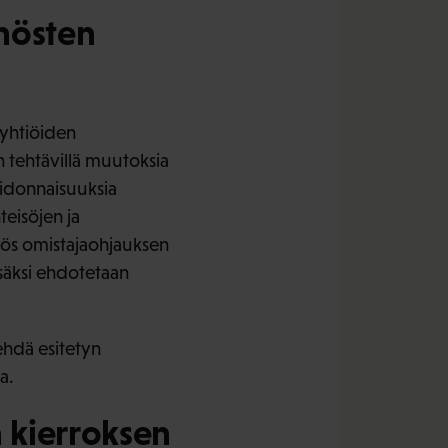
nösten
syhtiöiden
 tehtävillä muutoksia
sidonnaisuuksia
teisöjen ja
ätös omistajaohjauksen
Lisäksi ehdotetaan
ehdä esitetyn
a.
n kierroksen