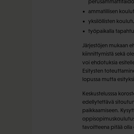
perusammattitaido
ammatillisen koul
yksilöllisten koulu
työpaikalla tapaht
Järjestöjen mukaan eh
kiinnittymistä sekä o
voi ehdotuksia esitell
Esitysten toteuttamine
lopussa mutta esityksi
Keskustelusssa korost
edellytettävä sitoutu
paikkaamiseen. Kysytti
oppisopimuskoulutust
tavoitteena pitää oll