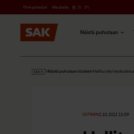
Secondary
Hyppää
Yhteystiedot
Medialle
FI
SV
EN
sisältöön
Päävalikk
Näistä puhutaan
s
Näistä puhutaan
Uutiset
Hallitus kävi keskustelu
a
k
·
f
i
2.10.2012 13:09
UUTINEN