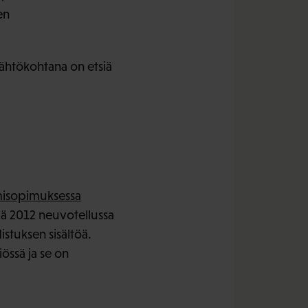
en
Lähtökohtana on etsiä
isopimuksessa
llä 2012 neuvotellussa
stuksen sisältöä.
iössä ja se on