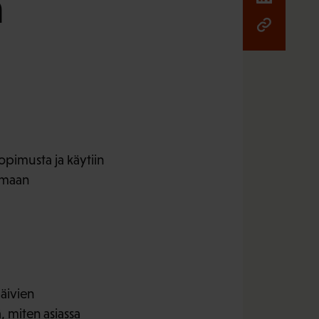
a
opimusta ja käytiin
tamaan
äivien
, miten asiassa