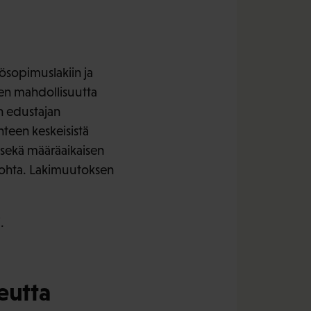
sopimuslakiin ja
en mahdollisuutta
n edustajan
teen keskeisistä
 sekä määräaikaisen
kohta. Lakimuutoksen
.
eutta