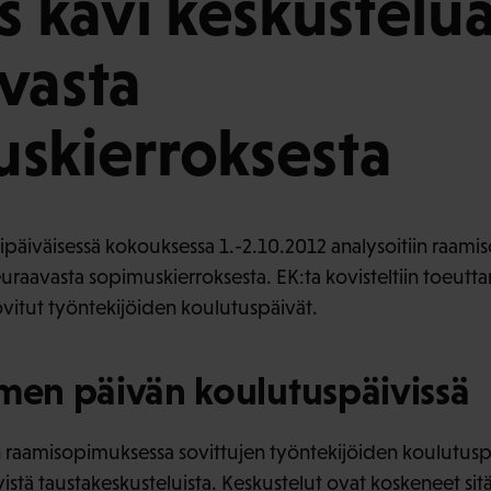
us kävi keskustelu
vasta
skierroksesta
ipäiväisessä kokouksessa 1.-2.10.2012 analysoitiin raamis
euraavasta sopimuskierroksesta. EK:ta kovisteltiin toeut
vitut työntekijöiden koulutuspäivät.
lmen päivän koulutuspäivissä
sen raamisopimuksessa sovittujen työntekijöiden koulutusp
stä taustakeskusteluista. Keskustelut ovat koskeneet sitä