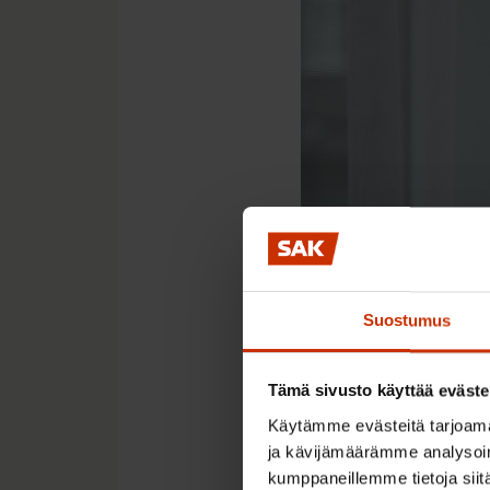
Suostumus
Saana Siekkinen.
Tämä sivusto käyttää eväste
Käytämme evästeitä tarjoama
Hallitus ei ole teettä
ja kävijämäärämme analysoim
yksittäisistä leikkau
kumppaneillemme tietoja siitä