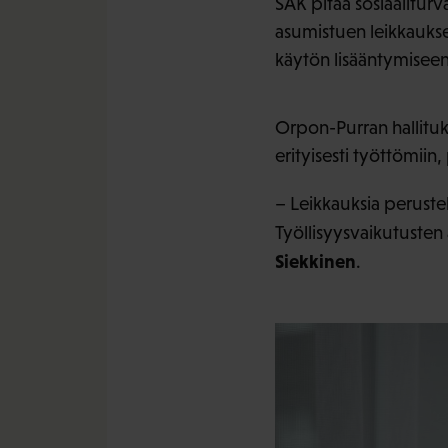
SAK pitää sosiaaliturv
asumistuen leikkaukse
käytön lisääntymisee
Orpon-Purran hallituk
erityisesti työttömiin,
– Leikkauksia perustell
Työllisyysvaikutusten 
Siekkinen
.