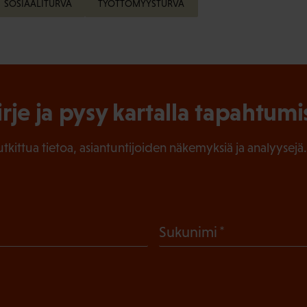
SOSIAALITURVA
TYÖTTÖMYYSTURVA
irje ja pysy kartalla tapahtumi
tutkittua tietoa, asiantuntijoiden näkemyksiä ja analyysejä.
(
Sukunimi
P
a
k