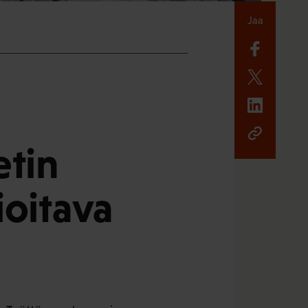
Jaa
etin
ioitava