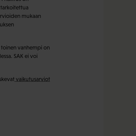
tarkoitettua
Arvioiden mukaan
tuksen
kin toinen vanhempi on
essa. SAK ei voi
oskevat
vaikutusarviot