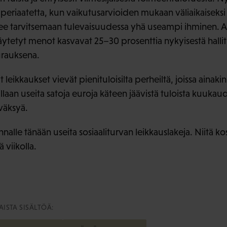
periaatetta, kun vaikutusarvioiden mukaan väliaikaiseksi 
ee tarvitsemaan tulevaisuudessa yhä useampi ihminen. 
tetyt menot kasvavat 25–30 prosenttia nykyisestä halli
urauksena.
t leikkaukset vievät pienituloisilta perheiltä, joissa aina
aan useita satoja euroja käteen jäävistä tuloista kuukaud
yväksyä.
nalle tänään useita sosiaaliturvan leikkauslakeja. Niitä k
ä viikolla.
ISTA SISÄLTÖÄ: