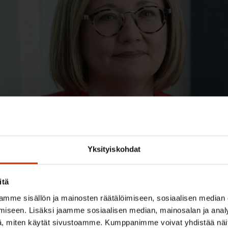
Yksityiskohdat
itä
mme sisällön ja mainosten räätälöimiseen, sosiaalisen median
nyt työllisyysvaikutuksista kokonaisarviota, vaan vaikutusa
iseen. Lisäksi jaamme sosiaalisen median, mainosalan ja analy
ksista erikseen. Asumistuen sekä työttömyysturvan ja asum
, miten käytät sivustoamme. Kumppanimme voivat yhdistää näitä t