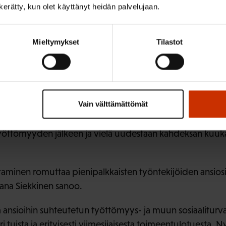
steriö toteaa, että leikkauksilla ei ole työllisyysvaikutuksi
n kerätty, kun olet käyttänyt heidän palvelujaan.
sista saattaa olla negatiivinen työllisyysvaikutus eli ne h
Mieltymykset
Tilastot
Näin on käymässä muun muassa osalle osa-aikatyötä tekevi
eikkauksia härkäpäisesti eteenpäin. Leikkausten kokonaisvai
Vain välttämättömät
pakettiin kuuluva työttömyysturvan porrastaminen tulee
 keväänä. Hallituksen esityksen mukaan työttömyysturvaa l
öttömyyden jälkeen ja vielä uudestaan kahdeksan ku
taminen romuttaa pienipalkkaisten työntekijöiden ansio
ana Siekkinen sanoo.
ansioihin suhteutetun työttömyys- ja muun sosiaaliturv
i tuista ja erityisesti viimesijaisesta toimeentulotuesta. Ny