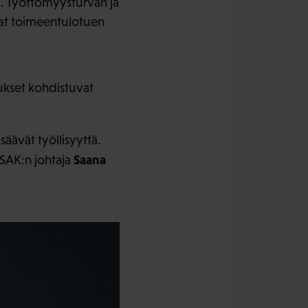
a. Työttömyysturvan ja
avat toimeentulotuen
ukset kohdistuvat
säävät työllisyyttä.
Saana
 SAK:n johtaja