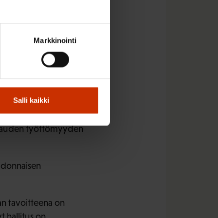
a.
eikentävät kannustimia
Markkinointi
stä yksinhuoltajista.
kutuksia on arvioitava
Salli kaikki
 eduskunnan
eikattaisiin jo
ukauden työttömyyden
sidonnaisen
an tavoitteena on
t hallitus on