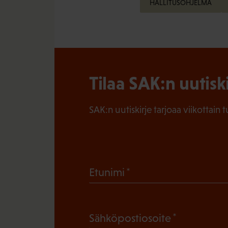
HALLITUSOHJELMA
Tilaa SAK:n uutisk
SAK:n uutiskirje tarjoaa viikottain 
(
Etunimi
P
a
(
Sähköpostiosoite
k