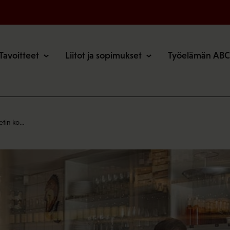
o
Tavoitteet
Liitot ja sopimukset
Työelämän ABC
etin ko…