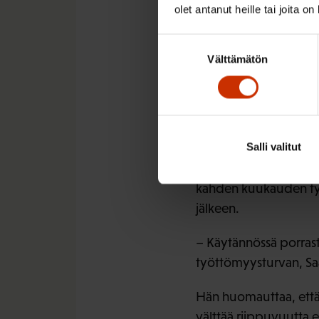
osalta valtiovarainmini
olet antanut heille tai joita o
Lisäksi osalla leikkauk
Suostumuksen
Välttämätön
ottaa vastaan työtä. 
valinta
– Silti hallitus vie l
vielä eduskunnassa.
Salli valitut
Hallituksen leikkaus
käsittelyyn vasta ensi
kahden kuukauden ty
jälkeen.
– Käytännössä porras
työttömyysturvan, Sa
Hän huomauttaa, että 
välttää riippuvuutta er