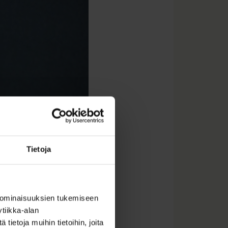
Tietoja
 ominaisuuksien tukemiseen
rvioita on tehty vain
tiikka-alan
istuen suojaosien
ietoja muihin tietoihin, joita