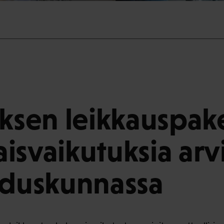
uksen leikkauspak
isvaikutuksia arv
eduskunnassa