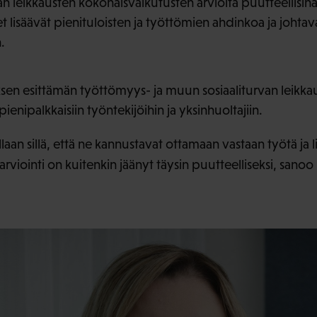
an leikkausten kokonaisvaikutusten arvioita puutteellisin
t lisäävät pienituloisten ja työttömien ahdinkoa ja joht
n.
sen esittämän työttömyys- ja muun sosiaaliturvan leikka
 pienipalkkaisiin työntekijöihin ja yksinhuoltajiin.
aan sillä, että ne kannustavat ottamaan vastaan työtä ja li
arviointi on kuitenkin jäänyt täysin puutteelliseksi, sanoo